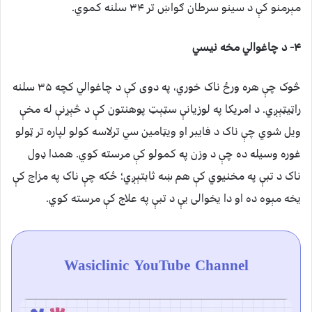
مېرمنو کې د سینو سرطان ګواښ تر ۳۴ سلنه کموي.
۴- د
چاغوالي مخه نیسي
څوک چې هره ورځ ناک خوري، په دوی کې د چاغوالي کچه ۳۵ سلنه
راټيټېږي. د امریکا په لوزیانې سټېټ پوهنتون کې د څېړنې له مخې
ویل شوي چې ناک د فایبر او ویټامین سي ترلاسه کولو لپاره تر ټولو
غوره وسیله ده چې د وزن په کمولو کې مرسته کوي. همدا ډول
ناک د تبې په مخنیوي کې هم ښه ثابتېږي؛ ځکه چې ناک په مزاج کې
یخه مېوه ده او دا یخوالی یې د تبې په علاج کې مرسته کوي.
Wasiclinic YouTube Channel