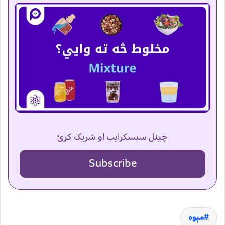
چینل سبسکرایب او شریک کړئ
Subscribe
مېوه