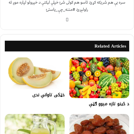
سره یې هم شریکه کړئ. تاسو هم کولی شئ خپلې لیکنې د خپرولو لپاره موږ ته
راولېږئ. #مننه_چې_یاستئ
Related Articles
خټکی تاواني ندی
د ځینو تازه مېوو ګټې