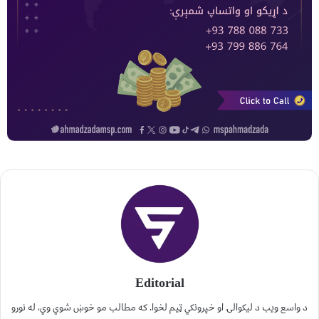
Editorial
د واسع ویب د لیکوالۍ او خپرونکي ټیم لخوا. که مطالب مو خوښ شوي وي، له نورو