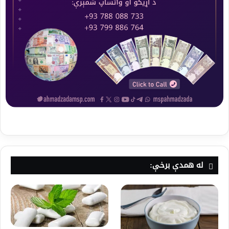
له همدې برخې: