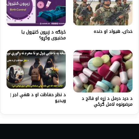
خدای، هیواد او دنده
څرنګه د زېږون کنټرول یا
مخنیوی وکړو؟
د نظر حفاظت او د هغې اجر |
د درد درمل د زړه او فالج د
ویدیو
مرضونوه لامل ګرځي