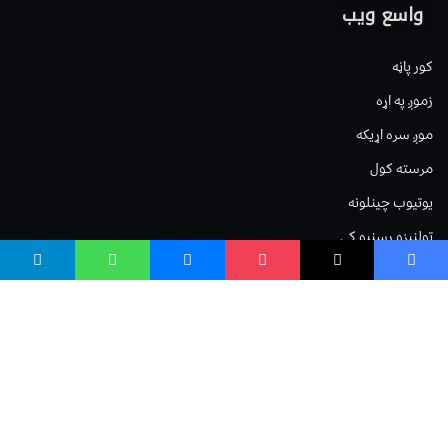
واسع ویب
کور پاڼه
زموږ په اړه
موږ سره اړیکه
مرسته کول
یوتیوب چینلونه
ټولنیزو رسنیو کې
مینو
لیکنه خپرول
اعلان خپرول
لیکنې رپوټ