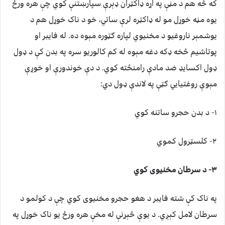
که څه هم د مڼې په اړه ډاکټران ډېرې سپارښتنې کوي چې هره ورځ
یوه مڼه خوړل مو له ډاکټره لرې ساتي، خو د ناک خوړل هم د
یوشمېر ناروغیو د مخنیوي لپاره ګټوره مېوه ده. له فایبر او
پوتاشیم څخه ډکه دغه مېوه له کم کالوریو سره په بدن کې د ډول
ډول اکسایډ ضد مادې رامنځته کوي. د دې خوندورې او خوږې
مېوې روغتیایي ګټې په لاندې ډول دي:
۱- د بدن حجرو ساتنه کوي
۲- کلسټرول کموي
۳- د
سرطان مخنیوی کوي
په ناک کې شته فایبر د هغو حجرو مخنیوی کوي چې د کولمو د
سرطان لامل کېږي. د یوې څېړنې له مخې هره ورځ یو ناک خوړل په