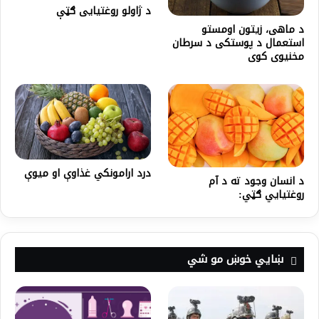
د ژاولو روغتیایی ګټې
د ماهی، زیتون اومستو
استعمال د پوستکی د سرطان
مخنیوی کوی
درد ارامونکي غذاوې او میوې
د انسان وجود ته د آم
روغتیایي ګټي:
ښايي خوښ مو شي