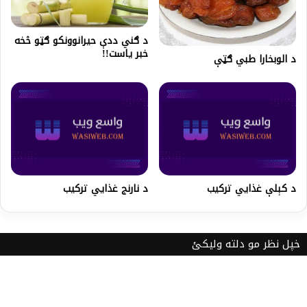
د ګني ددې حیرانوونکو ګټو څخه
خبر یاست!!
د الوبخارا طبي ګټې
د کېلې غذايي ترکیب
د نارنج غذايي ترکیب
خپل نظر مو دلته ولیکئ