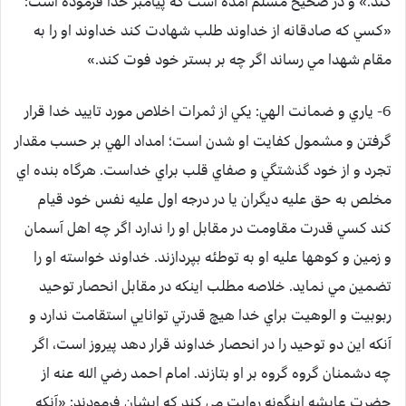
كند.» و در صحيح مسلم آمده است كه پيامبر خدا فرموده است:
«كسي كه صادقانه از خداوند طلب شهادت كند خداوند او را به
مقام شهدا مي رساند اگر چه بر بستر خود فوت كند.»
6- ياري و ضمانت الهي:
يكي از ثمرات اخلاص مورد تاييد خدا قرار
گرفتن و مشمول كفايت او شدن است؛ امداد الهي بر حسب مقدار
تجرد و از خود گذشتگي و صفاي قلب براي خداست. هرگاه بنده اي
مخلص به حق عليه ديگران يا در درجه اول عليه نفس خود قيام
كند كسي قدرت مقاومت در مقابل او را ندارد اگر چه اهل آسمان
و زمين و كوهها عليه او به توطئه بپردازند. خداوند خواسته او را
تضمين مي نمايد. خلاصه مطلب اينكه در مقابل انحصار توحيد
ربوبيت و الوهيت براي خدا هيچ قدرتي توانايي استقامت ندارد و
آنكه اين دو توحيد را در انحصار خداوند قرار دهد پيروز است، اگر
چه دشمنان گروه گروه بر او بتازند. امام احمد رضي الله عنه از
حضرت عايشه اينگونه روايت مي كند كه ايشان فرمودند: «آنكه