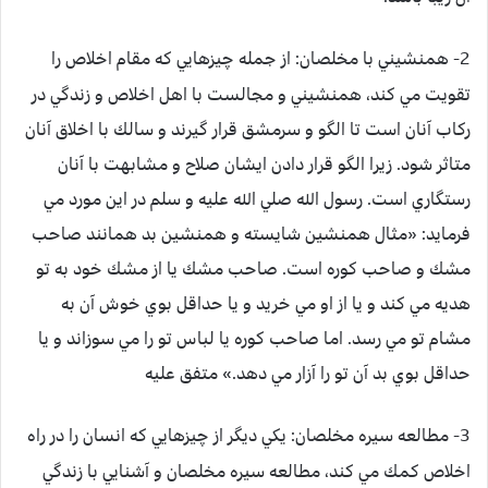
2- همنشيني با مخلصان:
از جمله چيزهايي كه مقام اخلاص را
تقويت مي كند، همنشيني و مجالست با اهل اخلاص و زندگي در
ركاب آنان است تا الگو و سرمشق قرار گيرند و سالك با اخلاق آنان
متاثر شود. زيرا الگو قرار دادن ايشان صلاح و مشابهت با آنان
رستگاري است. رسول الله صلي الله عليه و سلم در اين مورد مي
فرمايد: «مثال همنشين شايسته و همنشين بد همانند صاحب
مشك و صاحب كوره است. صاحب مشك يا از مشك خود به تو
هديه مي كند و يا از او مي خريد و يا حداقل بوي خوش آن به
مشام تو مي رسد. اما صاحب كوره يا لباس تو را مي سوزاند و يا
حداقل بوي بد آن تو را آزار مي دهد.» متفق عليه
3- مطالعه سيره مخلصان:
يكي ديگر از چيزهايي كه انسان را در راه
اخلاص كمك مي كند، مطالعه سيره مخلصان و آشنايي با زندگي