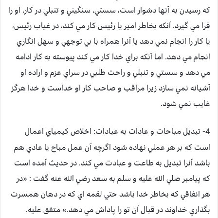
كه رسيدن به آنها دشوار است، سستي، سنگيني و تنبلي در كار، او را
فرا مي گيرد. آنكه بخاطر امير يا رئيس كار مي كند، در غياب رئيس،
يا كار را انجام نمي دهد يا آنرا همراه با بي توجهي و سهل انگاري
انجام مي دهد. اما آنكه براي خدا كار مي كند پيوسته به كار ادامه
مي دهد و سستي و تنبلي و راحت طلبي در سراي عزم و اراده او
آشيانه نمي سازد زيرا مراقب و صاحب كار او خداست و خدا هرگز
غايب نمي شود.
4- تبديل مباحات و عادات به عبادات:
اخلاص كيمياي اعمال
است كه بر هر عملي نهاده شود اگرچه آن عمل مباح يا عادي هم
باشد آنرا تبديل به طاعت و عبادت مي كند. در حديث آمده است
كه پيامبر صلي الله عليه و سلم به سعد رضي الله عنه گفت : «در
هر انفاقي كه بخاطر خدا باشد حتي لقمه اي كه در دهان همسرت
بگذاري خداوند در قبال آن تو را پاداش مي دهد.» متفق عليه.