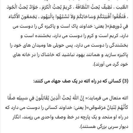
الطِّيبَ ، نَظِيفٌ يُحِبُّ النَّظَافَةَ ، كَرِيمٌ يُحِبُّ الْكَرْمَ ، جَوَّادٌ يُحِبُّ الْجُودَ
، فَنَظِّفُوا أَفْنِيَتَكُمْ وَسَاحَاتِكُمْ وَلاَ تَشَبَّهُوا بِالْيَهُودِ ، يَجْمَعُونَ الأَكْبَاءَ
فِي دُورِهِمْ»( یعنی: خداوند پاک است و پاکیزه گی را دوست می
دارد، کریم است و کرم را دوست می دارد، بخشنده است و
بخشندگی را دوست می دارد، پس حویلی ها ومیدان های خود را
پاکیزه سازید و همانند یهود نباشید که خاشاک را در خانه های
خود گرد می آورند).
(3) کسانی که در راه الله در یک صف جهاد می کنند:
الله متعال می فرماید:« إِنَّ اللَّهَ يُحِبُّ الَّذِينَ يُقَاتِلُونَ فِي سَبِيلِهِ صَفًّا
كَأَنَّهُمْ بُنْيَانٌ مَرْصُوصٌ»( یعنی: خداوند کسانی را دوست می دارد که
در راه او متحد و یک پارچه در خط وصف واحدی می رزمند، انگار
دیوار سربی بزرگی هستند).