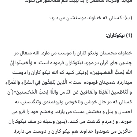
میابد، وهرگاه شخصی را بد ببیند هم همانطور می شود.
(ب): کسانی که خداوند دوستشان می دارد:
(1) نیکوکاران:
خداوند محسنان ونیکو کاران را دوست می دارد. الله متعال در
چندین جای قرآن در مورد نیکوکاران فرموده است: « وَأَحْسِنُوا إِنَّ
اللَّهَ يُحِبُّ الْمُحْسِنِينَ» (ونیکی کنید که الله نیکو کاران را دوست
میدارد)، همچنان فرموده است:« الَّذِينَ يُنْفِقُونَ فِي السَّرَّاءِ وَالضَّرَّاءِ
وَالْكَاظِمِينَ الْغَيْظَ وَالْعَافِينَ عَنِ النَّاسِ وَاللَّهُ يُحِبُّ الْمُحْسِنِينَ»(آن
کسانی که در حال خوشی وناخوشی وثروتمندی وتنگدستی، به
احسان و بذل و بخشش دست می یازند، وخشم خود را فرو می
خورند، واز مردم گذشت می کنند، (بدین وسیله در صف نیکوکاران
جاگزین می شوندو) خداوند هم نیکو کاران را دوست می دارد).