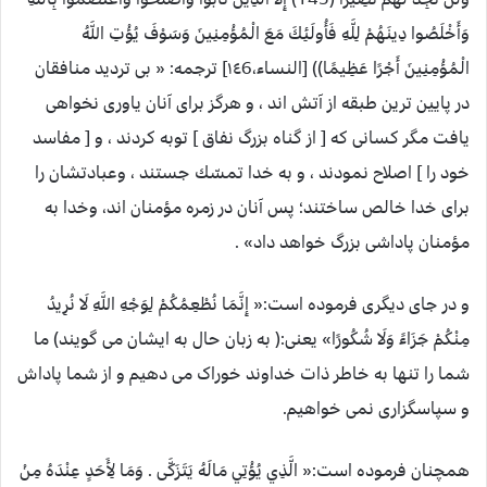
وَأَخْلَصُوا دِينَهُمْ لِلَّهِ فَأُولَئِكَ مَعَ الْمُؤْمِنِينَ وَسَوْفَ يُؤْتِ اللَّهُ
الْمُؤْمِنِينَ أَجْرًا عَظِيمًا)) [النساء،١٤6] ترجمه: « بى ترديد منافقان
در پايين ترين طبقه از آتش اند ، و هرگز براى آنان ياورى نخواهى
يافت مگر كسانى كه [ از گناه بزرگ نفاق ] توبه كردند ، و [ مفاسد
خود را ] اصلاح نمودند ، و به خدا تمسّك جستند ، وعبادتشان را
براى خدا خالص ساختند؛ پس آنان در زمره مؤمنان اند، وخدا به
مؤمنان پاداشى بزرگ خواهد داد» .
و در جای دیگری فرموده است:« إِنَّمَا نُطْعِمُكُمْ لِوَجْهِ اللَّهِ لَا نُرِيدُ
مِنْكُمْ جَزَاءً وَلَا شُكُورًا» یعنی:( به زبان حال به ایشان می گویند) ما
شما را تنها به خاطر ذات خداوند خوراک می دهیم و از شما پاداش
و سپاسگزاری نمی خواهیم.
همچنان فرموده است:« الَّذِي يُؤْتِي مَالَهُ يَتَزَكَّى . وَمَا لِأَحَدٍ عِنْدَهُ مِنْ