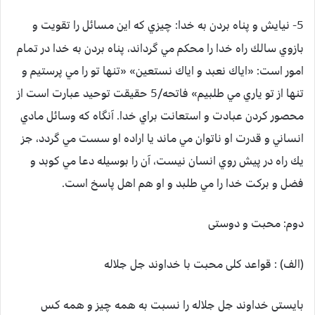
5- نيايش و پناه بردن به خدا:
چيزي كه اين مسائل را تقويت و
بازوي سالك راه خدا را محكم مي گرداند، پناه بردن به خدا در تمام
امور است: «اياك نعبد و اياك نستعين» «تنها تو را مي پرستيم و
تنها از تو ياري مي طلبيم» فاتحه/5 حقيقت توحيد عبارت است از
محصور كردن عبادت و استعانت براي خدا. آنگاه كه وسائل مادي
انساني و قدرت او ناتوان مي ماند يا اراده او سست مي گردد، جز
يك راه در پيش روي انسان نيست، آن را بوسيله دعا مي كوبد و
فضل و بركت خدا را مي طلبد و او هم اهل پاسخ است.
دوم: محبت و دوستی
(الف) : قواعد کلی محبت با خداوند جل جلاله
بایستی خداوند جل جلاله را نسبت به همه چیز و همه کس