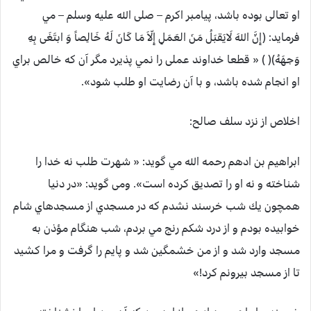
او تعالی بوده باشد، پيامبر اکرم – صلی الله علیه وسلم – مي
فرمايد: (إِنَّ اللهَ لَايَقبَلُ مَنَ العَمَلِ إِلّاَ مَا کَانَ لَهُ خَالِصاً وَ ابتَغَى بِهِ
وَجهَهُ)( ) « قطعا خداوند عملی را نمي پذيرد مگر آن که خالص براي
او انجام شده باشد، و با آن رضايت او طلب شود».
اخلاص از نزد سلف صالح:
ابراهيم بن ادهم رحمه الله مي گويد: « شهرت طلب نه خدا را
شناخته و نه او را تصديق كرده است». ومی گويد: «در دنيا
همچون يك شب خرسند نشدم كه در مسجدي از مسجدهاي شام
خوابيده بودم و از درد شكم رنج مي بردم، شب هنگام مؤذن به
مسجد وارد شد و از من خشمگين شد و پايم را گرفت و مرا كشيد
تا از مسجد بيرونم كرد!»