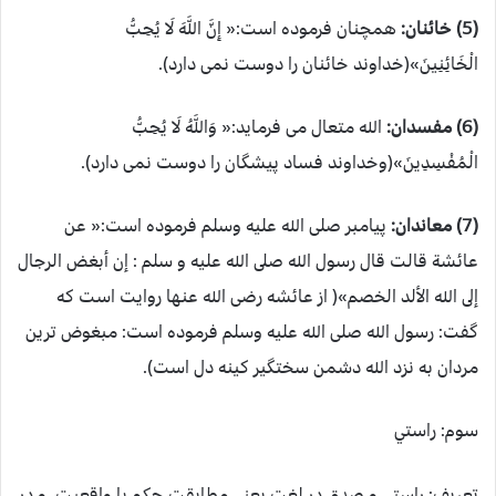
(5) خائنان:
همچنان فرموده است:« إِنَّ اللَّهَ لَا يُحِبُّ
الْخَائِنِينَ»(خداوند خائنان را دوست نمی دارد).
(6) مفسدان:
الله متعال می فرماید:« وَاللَّهُ لَا يُحِبُّ
الْمُفْسِدِينَ»(وخداوند فساد پیشگان را دوست نمی دارد).
(7) معاندان:
پیامبر صلی الله علیه وسلم فرموده است:« عن
عائشة قالت قال رسول الله صلى الله عليه و سلم : إن أبغض الرجال
إلى الله الألد الخصم»( از عائشه رضی الله عنها روایت است که
گفت: رسول الله صلی الله علیه وسلم فرموده است: مبغوض ترین
مردان به نزد الله دشمن سختگیر کینه دل است).
سوم: راستي
تعریف: راستی و صدق در لغت یعنی مطابقت حکم با واقعیت، و در