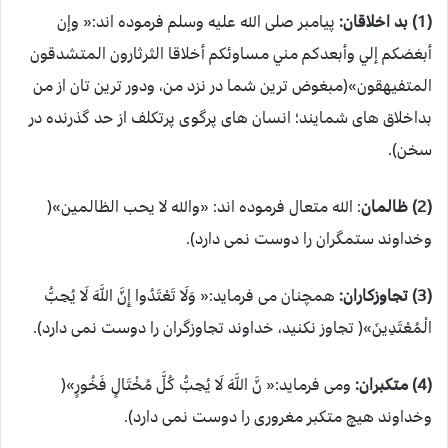
(1) بد اخلاقان:
پیامبر صلی الله علیه وسلم فرموده اند:« وإن
أبغضكم إلي وأبعدكم مني مساوئكم أخلاقا الثرثارون المتشدقون
المتفيهقون»(مبغوض ترین شما در نزد من، ودور ترین تان از من
بداخلاق های شمایند؛ انسان های پرگوی پرتکلف از حد گذرنده در
سخن).
(2) ظالمان
: الله متعال فرموده اند: «والله لا یحب الظالمین»(
وخداوند ستمگران را دوست نمی دارد).
(3) تجاوزکاران:
همچنان می فرماید:« وَلَا تَعْتَدُوا إِنَّ اللَّهَ لَا يُحِبُّ
الْمُعْتَدِينَ»( تجاوز نکنید، خداوند تجاوزگران را دوست نمی دارد).
(4) متکبران:
ومی فرماید:« نَّ اللَّهَ لَا يُحِبُّ كُلَّ مُخْتَالٍ فَخُورٍ»(
وخداوند هیچ متکبر مغروری را دوست نمی دارد).