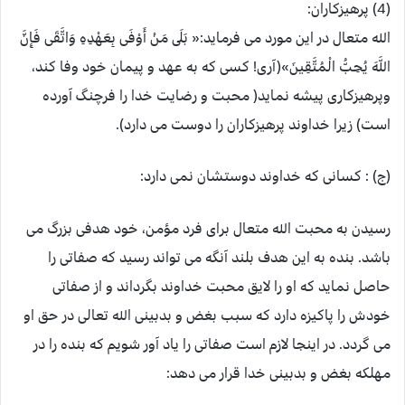
(4) پرهیزکاران:
الله متعال در این مورد می فرماید:« بَلَى مَنْ أَوْفَى بِعَهْدِهِ وَاتَّقَى فَإِنَّ
اللَّهَ يُحِبُّ الْمُتَّقِينَ»(آری! کسی که به عهد و پیمان خود وفا کند،
وپرهیزکاری پیشه نماید( محبت و رضایت خدا را فرچنگ آورده
است) زیرا خداوند پرهیزکاران را دوست می دارد).
(ج) : کسانی که خداوند دوستشان نمی دارد:
رسیدن به محبت الله متعال برای فرد مؤمن، خود هدفی بزرگ می
باشد. بنده به این هدف بلند آنگه می تواند رسید که صفاتی را
حاصل نماید که او را لایق محبت خداوند بگرداند و از صفاتی
خودش را پاکیزه دارد که سبب بغض و بدبینی الله تعالی در حق او
می گردد. در اینجا لازم است صفاتی را یاد آور شویم که بنده را در
مهلکه بغض و بدبینی خدا قرار می دهد: