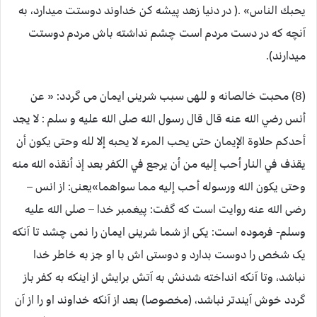
يحبك الناس» .( در دنیا زهد پیشه کن خداوند دوستت میدارد، به
آنچه که در دست مردم است چشم نداشته باش مردم دوستت
میدارند).
(8) محبت خالصانه و للهی سبب شرینی ایمان می گردد: « عن
أنس رضي الله عنه قال قال رسول الله صلى الله عليه و سلم : لا يجد
أحدكم حلاوة الإيمان حتى يحب المرء لا يحبه إلا لله وحتى يكون أن
يقذف في النار أحب إليه من أن يرجع في الكفر بعد إذ أنقذه الله منه
وحتى يكون الله ورسوله أحب إليه مما سواهما»یعنی: از انس –
رضی الله عنه روایت است که گفت: پیغمبر خدا – صلی الله علیه
وسلم- فرموده است: یکی از شما شرینی ایمان را نمی چشد تا آنکه
یک شخص را دوست بدارد و دوستی اش با او جز به خاطر خدا
نباشد، وتا آنکه انداخته شدنش به آتش برایش از اینکه به کفر باز
گردد خوش آیندتر نباشد، (مخصوصا) بعد از آنکه خداوند او را از آن