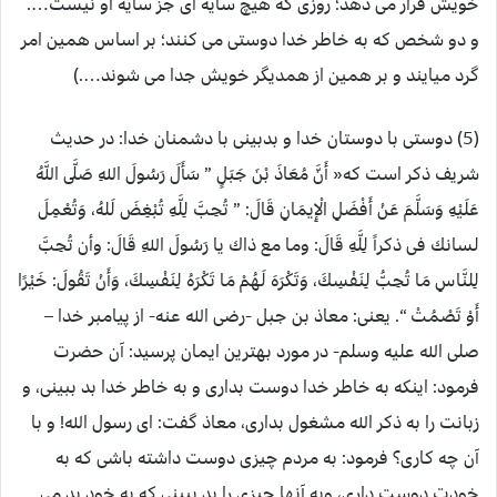
خویش قرار می دهد؛ روزی که هیچ سایه ای جز سایه او نیست….
و دو شخص که به خاطر خدا دوستی می کنند؛ بر اساس همین امر
گرد میایند و بر همین از همدیگر خویش جدا می شوند….)
(5) دوستی با دوستان خدا و بدبینی با دشمنان خدا: در حدیث
شریف ذکر است که« أَنَّ مُعَاذَ بْنَ جَبَلٍ ” سَأَلَ رَسُولَ اللهِ صَلَّى اللَّهُ
عَلَيْهِ وَسَلَّمَ عَنْ أَفْضَلِ الْإِيمَانِ قَالَ: ” تُحِبَّ لِلَّهِ تُبْغِضَ لَلهُ، وَتُعْمِلَ
لسانك فى ذكراً لِلَّهِ قَالَ: وما مع ذاك يا رَسُولَ اللهِ قَالَ: وأن تُحِبَّ
لِلنَّاسِ مَا تُحِبُّ لِنَفْسِكَ، وَتَكْرَهَ لَهُمْ مَا تَكْرَهُ لِنَفْسِكَ، وَأَنْ تَقُولَ: خَيْرًا
أَوْ تَصْمُتْ “. یعنی: معاذ بن جبل -رضی الله عنه- از پیامبر خدا –
صلی الله علیه وسلم- در مورد بهترین ایمان پرسید: آن حضرت
فرمود: اینکه به خاطر خدا دوست بداری و به خاطر خدا بد ببینی، و
زبانت را به ذکر الله مشغول بداری، معاذ گفت: ای رسول الله! و با
آن چه کاری؟ فرمود: به مردم چیزی دوست داشته باشی که به
خودت دوست داری، وبه آنها چیزی را بد ببینی که به خود بد می