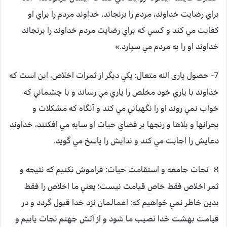
براي رضايت خداوند، مردم را برنجاند، خداوند مردم را براي او
كفايت مي كند و كسي كه براي رضايت مردم خداوند را برنجاند
خداوند او را به مردم مي سپارد.»
7- حصول یاری الله متعال:
يكي ديگر از ثمرات اخلاص، اين است كه
خداوند با ياري خود مخلص را ياري مي رساند و با چشماني كه
خواب نمي روند او را نگهباني مي كند و آنگاه كه مشكلات و
بحرانها و بلاها و رنجها بر فضاي حيات او سايه مي افكنند، خداوند
دعايش را اجابت مي كند و ندايش را پاسخ مي گويد.
8- نجات جامعه و استقامت حيات:
فراموش نكنيم که نتيجه و
ثمر اخلاص فقط خاص قيامت نيست؛ يعني ما اخلاص را فقط
بدين خاطر نمي خواهيم كه: اعمالمان نزد خدا قبول گردد و در
قيامت بهشت خدا نصيب ما شود و از آتش جهنم نجات يابيم و