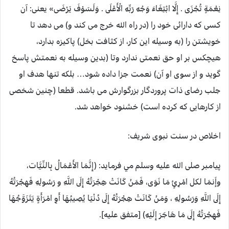
نِعْمَةٍ تُجْزَى . إِلَّا ابْتِغَاءَ وَجْهِ رَبِّهِ الْأَعْلَى . وَلَسَوْفَ يَرْضَى» یعنی: آن
کسی که دارائی خود را (در راه الله خرج می کند و) می دهد تا
خویشتن را (به وسیله این کار، از کثافت بخل) پاکیزه بدارد،
هیچکس بر او حق نعمتی ندارد وتا (بدین وسیله به نعمتش پاسخ
گوید و از سوی او آن) نعمت جزا داده شود… بلکه تنها هدف او
جلب رضای ذات پروردگار بزرگوارش می باشد. قطعا (چنین شخصی
از کارهایی که کرده است) خشنود خواهد شد.
اخلاص در سنت نبوی شریف:
پیامبر صلی الله علیه وسلم مي فرمايد: (إِنَّمَا الأَعْمَالُ بِالنِّيَّات،
وإَنمَا لكل امْرِئٍ مَا نَوَى، فَمَنْ كَانَتْ هِجْرَتُهُ إِلَى اللَّهِ و رَسُولِهِ فَهِجْرَتُهُ
إِلَى اللَّهِ وَرَسُولِهِ ، وَمَنْ كَانَتْ هِجْرَتُهُ إِلَى دُنْيَا يُصِيبُهَا أَوِ امْرَأَةٍ يَتَزَوَّجُهَا
فَهِجْرَتُهُ إِلَى مَا هَاجَرَ إِلَيْهِ) [متفق عليه].