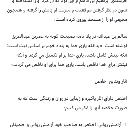
خرسندي ابراهيم بن ادهم از اين بود كه آن مرد او را نشناخته و
بدون در نظر گرفتن موقعيت و منزلت او پايش را گرفته و همچون
مجرمي او را از مسجد بيرون كرده است.
سالم بن عبدالله در يك نامه نصيحت گونه به عمربن عبدالعزيز
نوشته است: «بدانکه ياري خدا به بنده خود, بر اساس نيت است؛
آنكه نيتش كامل باشد، ياري خدا بر او تكميل مي گردد و آنكه
نيتش براي خدا ناقص باشد، ياري خدا براي او ناقص مي گردد.»
آثار ونتایج اخلاص
اخلاص داراي آثار پاكيزه و زيبایی در روان و زندگی است كه به
صورت خلاصه آنها را ذكر مي كنيم:
1- آرامش رواني:
اخلاص به صاحب خود آرامش رواني و اطمينان