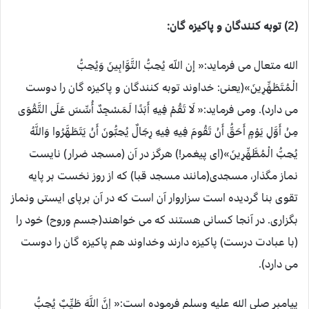
(2) توبه کنندگان و پاکیزه گان:
الله متعال می فرماید:« إن اللّه يُحِبُّ التَّوَّابِينَ وَيُحِبُّ
الْمُتَطَهِّرِينَ»(یعنی: خداوند توبه کنندگان و پاکیزه گان را دوست
می دارد). ومی فرماید:« لَا تَقُمْ فِيهِ أَبَدًا لَمَسْجِدٌ أُسِّسَ عَلَى التَّقْوَى
مِنْ أَوَّلِ يَوْمٍ أَحَقُّ أَنْ تَقُومَ فِيهِ فِيهِ رِجَالٌ يُحِبُّونَ أَنْ يَتَطَهَّرُوا وَاللَّهُ
يُحِبُّ الْمُطَّهِّرِينَ»(ای پیغمر!) هرگز در آن (مسجد ضرار) نایست
نماز مگذار، مسجدی(مانند مسجد قبا) که از روز نخست بر پایه
تقوی بنا گردیده است سزاروار آن است که در آن برپای ایستی ونماز
بگزاری. در آنجا کسانی هستند که می خواهند(جسم وروح) خود را
(با عبادت درست) پاکیزه دارند وخداوند هم پاکیزه گان را دوست
می دارد).
پیامبر صلی الله علیه وسلم فرموده است:« إِنَّ اللَّهَ طَيِّبٌ يُحِبُّ