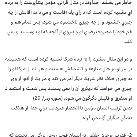
خاطر مي بخشد. خداوند در مثال قرآني، مؤمن يكتاپرست را به برده
اي تشبيه كرده است كه داراي يك آقاست و مي داند آقايش از چه
چيزي خشنود و از چه چيزي ناخشنود مي شود، پس تمام هم و
غم خود را مصروف رضاي او و پيروي از آنچه كه او دوست دارد مي
كند.
و در اين مثال مشرك را به برده شركا تشبيه كرده است كه هميشه
بر سر او در حال منازعه و كشمكش هستند و هر يك از شركا او را
به چيزي خلاف نظر شريك ديگر امر مي كند و هر يك از آنها از وي
چيزي مي خواهد كه ديگري آن را نمي پسندد پس همت و استعداد
او متفرق و قلبش دگرگون مي شود. (سوره زمر/ 29)
بدين ترتيب انسان مؤمن با انحصار عبوديت براي خدا, از هلاكت
بندگي ديگران آزاد مي گردد.
2- قدرت روحي:
اخلاص به انسان قوت روحي بزرگي مي بخشد كه