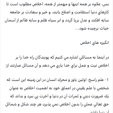
بس، علاوه بر همه اينها و مهمتر از همه، اخلاص مطلوب است تا
كارهاي دنيا استقامت و اصلاح يابند، و خير و سعادت بر جامعه
سايه افكند و عدل برپا گردد و ابر سياه ظلم و سايه ظالم از آسمان
حيات برچيده شود…
انگيزه هاي اخلاص
در اينجا به مسائلي اشاره مي كنيم كه پويندگان راه خدا را بر
اخلاص نيت و عمل براي خدا ياري مي دهد و آن مسائل عبارتند از:
1- علم راسخ:
اولين ياور و محرك انسان در اين زمينه اين است كه
شخصي با علم يقيني در اعماق خود به اهميت اخلاص به عنوان
يك ضرورت ديني و ثمرات آن در دنيا و آخرت پي ببرد و بداند كه
حق تعالي عملي را بدون اخلاص نمي پذيرد هر چند شكل و شمائل
آن زيبا باشد.