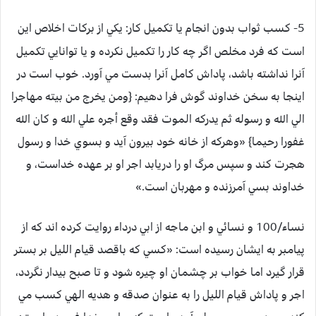
5- كسب ثواب بدون انجام يا تكميل كار:
يكي از بركات اخلاص اين
است كه فرد مخلص اگر چه كار را تكميل نكرده و يا توانايي تكميل
آنرا نداشته باشد، پاداش كامل آنرا بدست مي آورد. خوب است در
اينجا به سخن خداوند گوش فرا دهيم: {ومن يخرج من بيته مهاجرا
الي الله و رسوله ثم يدركه الموت فقد وقع أجره علي الله و كان الله
غفورا رحيما} «وهركه از خانه خود بيرون آيد و بسوي خدا و رسول
هجرت كند و سپس مرگ او را دريابد اجر او بر عهده خداست، و
خداوند بسي آمرزنده و مهربان است.»
نساء/100 و نسائي و ابن ماجه از ابي درداء روايت كرده اند كه از
پيامبر به ايشان رسيده است: «كسي كه باقصد قيام الليل بر بستر
قرار گيرد اما خواب بر چشمان او چيره شود و تا صبح بيدار نگردد،
اجر و پاداش قيام الليل را به عنوان صدقه و هديه الهي كسب مي