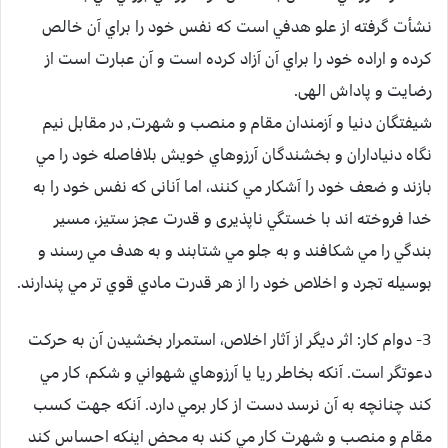
نشأت گرفته از علو هدفي است كه نفس خود را براي آن خالص
كرده و اراده خود را براي آن آزاد كرده است و آن عبارت است از
رضايت و پاداش الهی.
شيفتگان دنيا و آزمندان مقام و منصب و شهرت, در مقابل نيم
نگاه دنياداران و بخشندگان آرزوهاي خويش بلافاصله خود را مي
بازند و ضعف خود را آشكار مي كنند، اما آنانی كه نفس خود را به
خدا فروخته اند با خستگي ناپذيری و قدرت عجز ستيز، مسير
بندگي را مي شكافند و به جلو مي شتابند و به هدف مي رسند و
بوسيله تجرد و اخلاص خود را از هر قدرت مادي قوي تر مي پندارند.
3- دوام كار:
اثر ديگر از آثار اخلاص، استمرار بخشيدن آن به حركت
دعوتگر است. آنكه بخاطر ريا يا آرزوهاي شهواني و شكم، كار مي
كند چنانچه به آن نرسد دست از كار برمي دارد. آنكه جهت كسب
مقام و منصب و شهرت كار مي كند به محض اينكه احساس كند