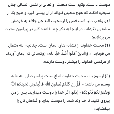
دوست داشت، ولازم است محبت او تعالی بر نفس انسانی چنان
سیطره افکند که هیچ محبتی نتواند از آن پیشی گیرد و هیچ یک از
لهو ولعب دنیا قلب آدمی را از محبت الله جل جلاله به خودش
مشغول نگرداند. در اینجا به ذکر چند قاعده کلی در پیرامون محبت
می پردازیم:
(1) محبت خداوند از نشانه های ایمان است, چنانچه الله متعال
می فرماید: « وَالَّذِينَ آمَنُوا أَشَدُّ حُبًّا لِلَّهِ» (وکسانی که ایمان آوردند
از هرکسی خداوند را بیشتر دوست دارند».
(2) از موجبات محبت خداوند اتباع سنت پیامبر صلی الله علیه
وسلم می باشد: « قُلْ إِنْ كُنْتُمْ تُحِبُّونَ اللَّهَ فَاتَّبِعُونِي يُحْبِبْكُمُ اللَّهُ
وَيَغْفِرْ لَكُمْ ذُنُوبَكُمْ» (بگو: اگر خدا را دوست میدارید, پس از من
پیروی کنید, تا خداوند شما را دوست بدارد و گناهان تان را
ببخشاید».