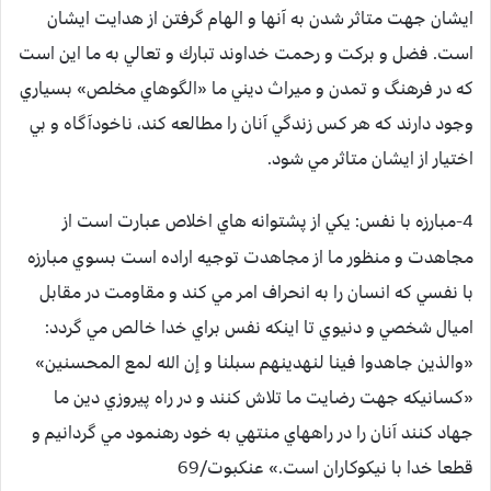
ايشان جهت متاثر شدن به آنها و الهام گرفتن از هدايت ايشان
است. فضل و بركت و رحمت خداوند تبارك و تعالي به ما اين است
كه در فرهنگ و تمدن و ميراث ديني ما «الگوهاي مخلص» بسياري
وجود دارند كه هر كس زندگي آنان را مطالعه كند، ناخودآگاه و بي
اختيار از ايشان متاثر مي شود.
4-مبارزه با نفس:
يكي از پشتوانه هاي اخلاص عبارت است از
مجاهدت و منظور ما از مجاهدت توجيه اراده است بسوي مبارزه
با نفسي كه انسان را به انحراف امر مي كند و مقاومت در مقابل
اميال شخصي و دنيوي تا اينكه نفس براي خدا خالص مي گردد:
«والذين جاهدوا فينا لنهدينهم سبلنا و إن الله لمع المحسنين»
«كسانيكه جهت رضايت ما تلاش كنند و در راه پيروزي دين ما
جهاد كنند آنان را در راههاي منتهي به خود رهنمود مي گردانيم و
قطعا خدا با نيكوكاران است.» عنكبوت/69