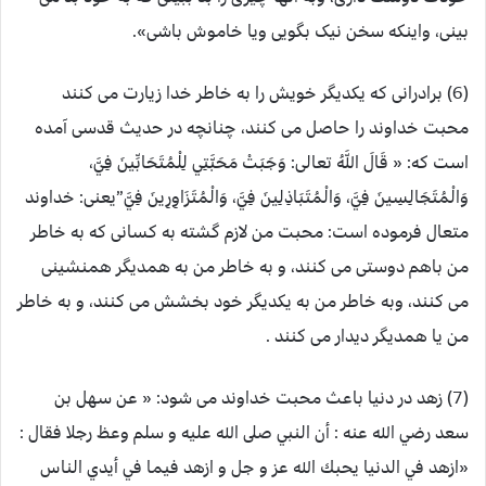
بینی، واینکه سخن نیک بگویی ویا خاموش باشی».
(6) برادرانی که یکدیگر خویش را به خاطر خدا زیارت می کنند
محبت خداوند را حاصل می کنند، چنانچه در حدیث قدسی آمده
است که: « قَالَ اللَّهُ تعالی: وَجَبَتْ مَحَبَّتِي لِلْمُتَحَابِّينَ فِيَّ،
وَالْمُتَجَالِسِينَ فِيَّ، وَالْمُتَبَاذِلِينَ فِيَّ، وَالْمُتَزَاوِرِينَ فِيَّ”یعنی: خداوند
متعال فرموده است: محبت من لازم گشته به کسانی که به خاطر
من باهم دوستی می کنند، و به خاطر من به همدیگر همنشینی
می کنند، وبه خاطر من به یکدیگر خود بخشش می کنند، و به خاطر
من یا همدیگر دیدار می کنند .
(7) زهد در دنیا باعث محبت خداوند می شود: « عن سهل بن
سعد رضي الله عنه : أن النبي صلى الله عليه و سلم وعظ رجلا فقال :
«ازهد في الدنيا يحبك الله عز و جل و ازهد فيما في أيدي الناس