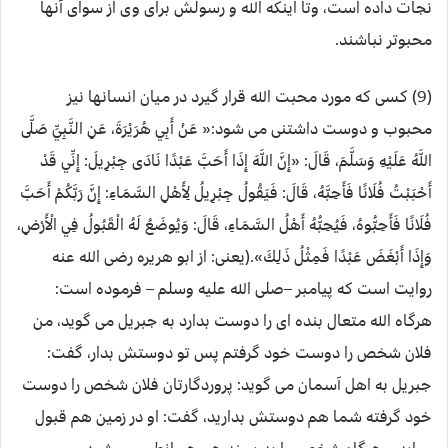
نجات داده است، وتا اینکه الله و رسولش برای وی از سوای آنها
محبوتر نباشند.
(9) کسی که مورد محبت الله قرار گیرد در میان انسانها نیز
محبوب و دوست داشتنی می شود:« عَنْ أَبِي هُرَيْرَةَ، عَنِ النَّبِيِّ صَلَّى
اللَّهُ عَلَيْهِ وَسَلَّمَ، قَالَ: «إِنَّ اللَّهَ إِذَا أَحَبَّ عَبْدًا نَادَى جِبْرِيلَ: إِنِّي قَدْ
أَحْبَبْتُ فُلَانًا فَأَحِبَّهُ، قَالَ: فَيَقُولُ جِبْرِيلُ لِأَهْلِ السَّمَاءِ: إِنَّ رَبَّكُمْ أَحَبَّ
فُلَانًا فَأَحِبُّوهُ، فَيُحِبُّهُ أَهْلُ السَّمَاءِ، قَالَ: وَيُوضَعُ لَهُ الْقَبُولُ فِي الْأَرْضِ،
وَإِذَا أَبْغَضَ عَبْدًا فَمِثْلُ ذَلِكَ».(یعنی: از ابو هریره رضی الله عنه
روایت است که پیامبر –صلی الله علیه وسلم – فرموده است:
هرگاه الله متعال بنده ای را دوست بدارد به جبریل می گوید، من
فلان شخص را دوست خود گرفتم پس تو دوستش بدار، گفت:
جبریل به اهل آسمان می گوید: پروردگارتان فلان شخص را دوست
خود گرفته شما هم دوستش بدارید، گفت: او در زمین هم قبول