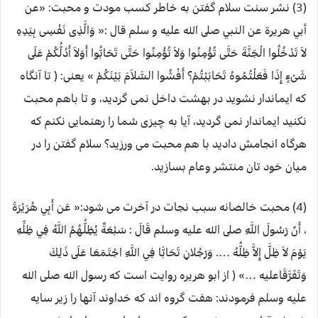
(3) نشر سنت سلام گفتن به خاطر کسب مودت و محبت: «عن
أبي هريرة عن النبي صلى الله عليه و سلم قال :« وَالَّذِى نَفْسِى بِيَدِهِ
لاَ تَدْخُلُوا الْجَنَّةَ حَتَّى تُؤْمِنُوا وَلاَ تُؤْمِنُوا حَتَّى تَحَابُّوا أَوَلاَ أَدُلُّكُمْ عَلَى
شَىْءٍ إِذَا فَعَلْتُمُوهُ تَحَابَبْتُمْ؟ أَفْشُوا السَّلاَمَ بَيْنَكُمْ » یعنی: ( تا آنگاه
که ایماندار نشوید در بهشت داخل نمی گردید، و تا باهم محبت
نکنید ایماندار نمی گردید، آیا به چیزی شما را رهنمایی نکنم که
هرگاه انجامش دادید با هم محبت می ورزید؟ سلام گفتن را در
میان خود تان منتشر وعام بسازید.
(4) محبت خالصانه سبب نجات در آخرت می شود:« عَن أَبِي هُرَيْرَةَ
، أَنّ رَسُولَ اللَّهِ صلى الله عليه وسلم قَالَ : سَبْعَةٌ يُظِلُّهُمُ اللَّهُ فِي ظِلِّهِ
يَوْمَ لاَ ظِلَّ إِلاَّ ظِلُّهُ …. وَرَجُلانِ تَحَابَّا فِي اللَّهِ اجْتَمَعَا عَلَى ذَلِكَ
وَتَفَرَّقَاعلیه …» ( از ابو هریره روایت است که رسول الله صلی الله
علیه وسلم فرمودند: هفت گروه اند که خداوند آنها را زیر سایه