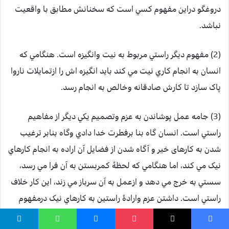
دروغگو دراين مفهوم کسي است که سخنانش مطابق با واقعيت
نباشد.
(2) مفهوم ديگر راستي مربوط به نيت وانگيزه است. هنگامي که
انسان به انجام کاري نيت مي کند بايد انگيزه اش را ازتمايلات ناروا
پاک سازد تا کارش صادقانه وخالص به انجام رسد.
(3) جامه عمل پوشاندن به عزم وتصميم يکي ديگر از مفاهيم
راستي است. انسان گاه بنا برفطرت خدا دادي وگاه بنابر ترغيب
شدن به کارهای خير و آگاه شدن از فضايل آن اراده به انجام کارهاي
نيک مي کند، اما هنگامي که لحظۀ کمربستن به آن فرا مي رسد،
سستي به خرج مي دهد و ازعمل به آن سرباز مي زند، اين کار خلاف
راستي است. داشتن عزم وارادۀ راستين به کارهاي نيک درمفهوم
راستي شامل است.