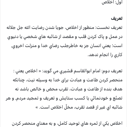
اول: اخلاص
تعریف
تعریف نخست: منظور از اخلاص، جويا شدن رضايت الله جل جلاله
در عمل و پاک کردن قلب و مقصد از شائبه هاي شخصي يا دنيوي
است؛ يعني انسان جز به خاطرجلب رضاي خدا و منزلت اخروي,
كاري را انجام ندهد.
تعریف دوم: امام ابوالقاسم قشيري مي گوید: « اخلاص يعني :
منحصر كردن طاعت و عبادت برای خدا به وسيله نيت، چنانكه
هدف بنده از طاعت و عبادت، تقرب محض و خالص باشد نه
تصنّع و خودنمائي يا كسب ستايش و تعريف و تمجيد مردم, و هر
شائبه اي غير از قصد تقرب، مخلّ اخلاص است. »
اخلاص يكي از ثمره هاي توحيد كامل، و به معناي منحصر كردن