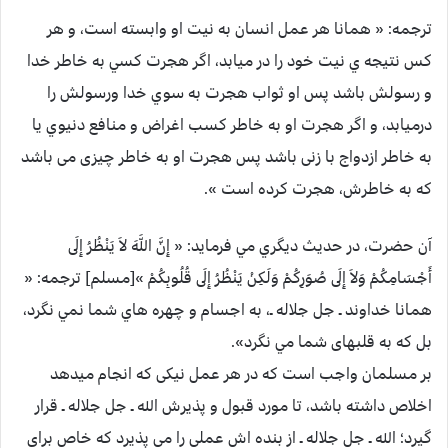
ترجمه: « همانا هر عمل انسان به نيت او وابسته است، و هر
کس نتيجه ي نيت خود را در ميابد، اگر هجرت کسي به خاطر خدا
و رسولش باشد پس او ثواب هجرت به سوي خدا ورسولش را
درميابد، و اگر هجرت او به خاطر کسب اغراض و منافع دنيوي يا
به خاطر ازدواج با زنی باشد پس هجرت او به خاطر چیزی می باشد
که به خاطرش، هجرت کرده است ».
آن حضرت، در حديث ديگري مي فرمايد: « إِنَّ اللَّهَ لاَ يَنْظُرُ إِلَى
أَجْسَامِكُمْ وَلاَ إِلَى صُوَرِكُمْ وَلَكِنْ يَنْظُرُ إِلَى قُلُوبِكُمْ »[مسلم] ترجمه: «
همانا خداوند ـ جل جلاله ـ، به اجسام و چهره هاي شما نمي نگرد،
بل که به قلبهای شما مي نگرد».
بر مسلمان واجب است که در هر عمل نيکی که انجام ميدهد
اخلاص داشته باشد، تا مورد قبول و پذيرش الله ـ جل جلاله ـ قرار
گيرد؛ الله ـ جل جلاله ـ از بنده اش عملی را می پذيرد که خاص براي