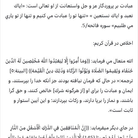
عبادت بر پروردگار عز و جل واستعانت از او تعالی است: «اياك
نعبد و اياك نستعين » «تنها تو را عبادت مي كنيم و تنها از تو ياري
مي طلبيم» سوره فاتحه/5.
اخلاص در قرآن کریم:
الله متعال مي فرمايد: ((وَمَا أُمِرُوا إِلَّا لِيَعْبُدُوا اللَّهَ مُخْلِصِينَ لَهُ الدِّينَ
حُنَفَاءَ وَيُقِيمُوا الصَّلَاة وَيُؤْتُوا الزَّكَاة وَذَلِكَ دِينُ الْقَيِّمَة)) [البينة:٥]
ترجمه:« در حالى كه فرمان نيافته بودند جز آنكه خدا را بپرستند، و
ايمان و عبادت را براى او [از هرگونه شرك] خالص كنند، و حق گرا
باشند، و نماز را برپا دارند، و زكات بپردازند؛ و اين آيين استوار و
ثابت است».
در جاي ديگر ميفرمايد: ((إِنَّ الْمُنَافِقِينَ فِي الدَّرْكِ الْأَسْفَلِ مِنَ النَّارِ
وَلَنْ تَجِدَ لَهُمْ نَصِيرًا (145) إِلَّا الَّذِينَ تَابُوا وَأَصْلَحُوا وَاعْتَصَمُوا بِاللَّهِ