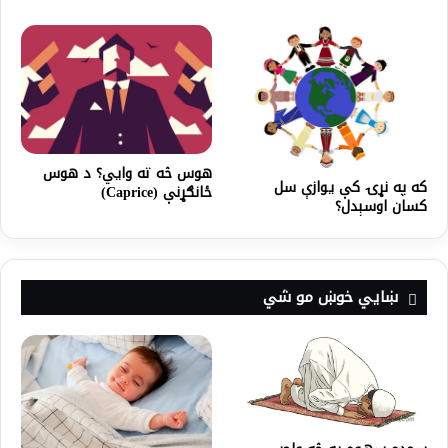
هوس څه ته وايي؟‌ د هوس
که په نړۍ کې يوازې سل
ځانګړنې (Caprice)
کسان اوسېدل؟
ښايي خوښ مو شي