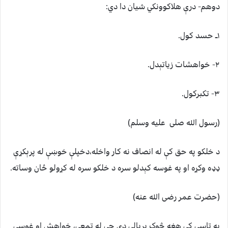
دوهم- درې هلاکوونکي شیان دا دي:
۱ــ حسد کول.
۲- خواهشات زیاتېدل.
۳- تکبرکول.
(رسول الله صلی علیه وسلم)
د خلکو په حق کې له انصاف نه کار واخله،دخپلې خوښې له پرېکړې
ډډه وکړه او په غوسه کېدلو سره د خلکو سره له کړولو ځان وساته.
(حضرت عمر رضی الله عنه)
په تاسې کې هغه څوک بریالی دی چې له تمعې، خواهش او غوسې