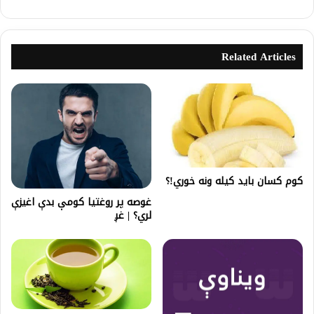
Related Articles
کوم کسان بايد کیله ونه خوري!؟
غوصه پر روغتیا کومې بدې اغیزې
لري؟ | غږ