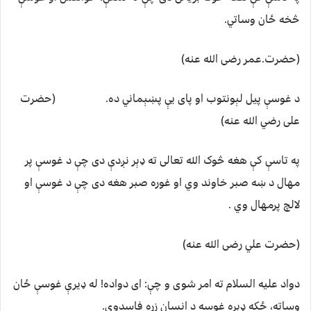
څخه ځان وساتي.
(حضرت.عمر رضی الله عنه)
د غوسې پیل لېونتوب او پای یې پښېماني ده. (حضرت
علی رضي الله عنه)
په تاسې کې هغه څوک الله تعالی ته ډېر نږدې دی چې د غوسې پر
مهال د ښه صبر خاوند وي او غوره صبر هغه دی چې د غوسې او
لالچ پرمهال وي .
(حضرت علي رضی الله عنه)
دواد علیه السلام ته امر شوی و چې: ای دواده! له ډیرې غوسې ځان
وساته، ځکه ډېره غوسه د انسان زړه فاسدوي.