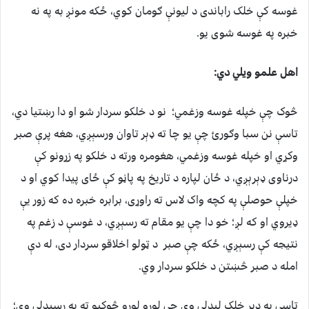
غوسه کې خلک راباندی د لیونې ګومان کوي، ځکه مونږ به په نه
خبره په غوسه شوی یو.
اهل علمو ویلي دي:
څوک چې خپله غوسه وزغمي؛ نو د خلکو سردار شو او دا رښتیا دي،
تاسې نن سبا وګورئ چې یو چا ته ډېر تاوان ورسېږي، هغه پرې صبر
وکړي او خپله غوسه وزغمي، هغومره ورته د خلکو په زړونو کې
درناوی ډېرېږي، د ځان لپاره د تاریخ په پاڼو کې ځای پیدا کوي او د
خپلې حوصلې په کچه واک لاس ته راوړی، برابره خبره ده که زور یې
ډیروي او که لږ؛ خو دا چې یو مقام ته رسېږي، د غوسې د زغم په
نتیجه کې رسېږي، ځکه چې صبر د ټولو اخلاقو سردار دی، له دې
امله د صبر څښتن د خلکو سردار وي.
تاسې به ډېر خلک لیدلي وي چې لوړو لوړو څوکیو ته به رسېدلي وي؛