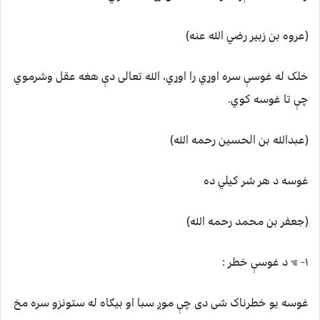
(عروه بن زبیر رضي الله عنه)
خلک له غوسې سره اوړي را اوړي، الله تعالی دې هغه عقل وشرموي
چې تا غوسه کوي.
(عبدالله بن الحسین رحمه الله)
غوسه د هر شر کیلي ده
(جعفر بن محمد رحمه الله)
۱- ☜ د غوسې خطر :
غوسه یو خطرناک شی دی چې موږ سبا او بیګاه له ستونزو سره مخ