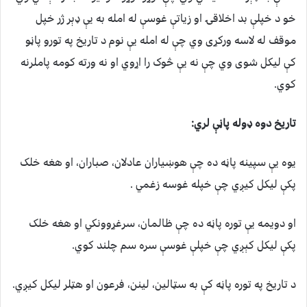
خو د خپلې بد اخلاقۍ او زیاتې غوسې له امله به یې ډېر ژر خپل
موقف له لاسه ورکړی وي چې له امله یې نوم د تاریخ په تورو پاڼو
کې لیکل شوی وي چې نه یې څوک را اړوي او نه ورته کومه پاملرنه
کوي.
تاریخ دوه ډوله پاڼې لري:
یوه یې سپینه پاڼه ده چې هوښیاران عادلان، صباران، او هغه خلک
پکې لیکل کیږي چې خپله غوسه زغمي .
او دویمه یې توره پاڼه ده چې ظالمان، سرغړوونکي او هغه خلک
پکې لیکل کېږي چې خپلې غوسې سره سم چلند کوي.
د تاریخ په توره پاڼه کې به سټالین، لینن، فرعون او هټلر لیکل کیږي.