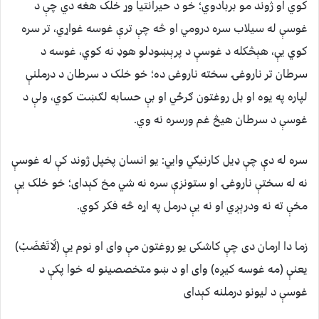
کوي او ژوند مو بربادوي؛ خو د حیرانتیا وړ خلک هغه دي چې د
غوسې له سیلاب سره درومي او څه چې ترې غوسه غواړي، تر سره
کوي یې، هېڅکله د غوسې د پرېښودلو هوډ نه کوي، غوسه د
سرطان تر ناروغۍ سخته ناروغی ده؛ خو خلک د سرطان د درملنې
لپاره په یوه او بل روغتون ګرځي او بې حسابه لګښت کوي، ولې د
غوسې د سرطان هیڅ غم ورسره نه وي.
سره له دې چې ډیل کارنیګي وايي: یو انسان پخپل ژوند کې له غوسې
نه له سختې ناروغۍ او ستونزې سره نه شي مخ کېدای؛ خو خلک یې
مخې ته نه ودرېږي او نه یې درمل په اړه څه فکر کوي.
زما دا ارمان دی چې کاشکی یو روغتون مې وای او نوم یې (لَاتَعْضَبْ)
یعنې (مه غوسه کیږه) وای او د ښو متخصصینو له خوا پکې د
غوسې د لیونو درملنه کېدای