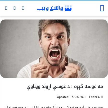
مه غوسه کېږه ! د غوسې اړوند ویناوې
Updated: 16/05/2022
Editorial
غوسه د بني آدم په زړه کې یوه سکروټه ده، ایا تاسې د یوه قهرېدلي