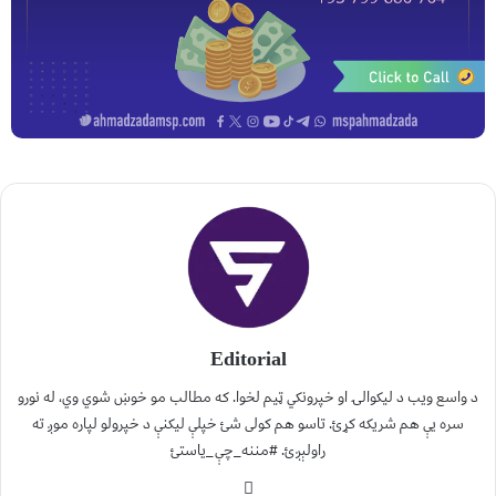
Editorial
د واسع ویب د لیکوالۍ او خپرونکي ټیم لخوا. که مطالب مو خوښ شوي وي، له نورو
سره یې هم شریکه کړئ. تاسو هم کولی شئ خپلې لیکنې د خپرولو لپاره موږ ته
راولېږئ. #مننه_چې_یاستئ