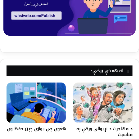
له همدې برخې:
د مهاجرت د نړیوالی ورځې په
هغوی چي یوازې چپټر حفظ وي
مناسبت