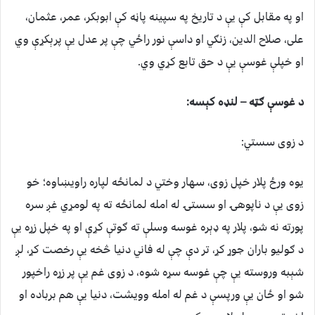
او په مقابل کې یې د تاریخ په سپینه پاڼه کې ابوبکر، عمر، عثمان،
علی، صلاح الدین، زنګي او داسې نور راځي چې پر عدل یې پرېکړې وي
او خپلې غوسې یې د حق تابع کړي وي.
د غوسې ګټه – لنډه کېسه:
د زوی سستي:
یوه ورځ پلار خپل زوی، سهار وختي د لمانځه لپاره راویښاوه؛ خو
زوی یې د ناپوهۍ او سستۍ له امله لمانځه ته په لومړي غږ سره
پورته نه شو، پلار په ډېره غوسه وسلې ته ګوتې کړې او په خپل زړه یې
د ګولیو باران جوړ کړ، تر دې چې له فاني دنیا څخه یې رخصت کړ، لږ
شېبه وروسته یې چې غوسه سړه شوه، د زوی غم یې پر زړه راخپور
شو او ځان یې ورپسې د غم له امله وویشت، دنیا یې هم برباده او