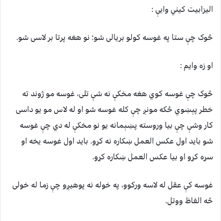
الیزابیت کیني وایې :
څوک چې ستا په غوسه کولو بریالی شو؛ نو هغه پرتا بر لاسی شو.
او زه وایم :
څوک چې غوسه کوي هغه مخکې نه شې تلی، غوسه مو ژوند ته
خطر پېښوي ځکه مونږ چې کله غوسه شو او له لاس مو یو داسی
کار وشې چې بیا وروسته پښېمانه یو نو مخکې له دي چې غوسه
شو باید اول عکس العمل ښکاره نه کړو. باید اول غوسه يخه او
سړه کړو او بیا عکس العمل ښکاره کړو.
غوسه کې عقل له لاسه ورکوو، په خوله نه پوهیږو چې زما له خولی
څه الفاظ ووتل.