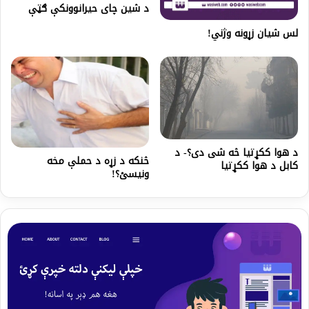
د شین چای حیرانوونکې ګټې
لس شیان زړونه وژني!
د هوا ککړتیا څه شی دی؟- د
څنکه د زړه د حملې مخه
کابل د هوا ککړتیا
ونیسئ؟!