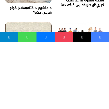
سجده سهوه په څه واجب
کیږي؟او طریقه یې څنګه ده؟
د ماشوم د ختنه(سنت) کولو
شرعي حکم؟
څنګه ښه مدیریت ترسره کړو؟
آیا اسلام از تو راضی است؟
واسع ویب
کور پاڼه