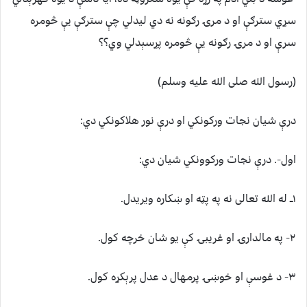
سړي سترګې او د مرۍ رګونه نه دي لیدلي چې سترګې یې څومره
سرې او د مرۍ رګونه یې څومره پړسېدلي وي؟؟
(رسول الله صلی الله علیه وسلم)
درې شیان نجات ورکونکي او درې نور هلاکونکي دي:
اول-. درې نجات ورکوونکي شیان دي:
۱ــ له الله تعالی نه په پټه او ښکاره ویریدل.
۲- په مالدارۍ او غریبۍ کې یو شان خرچه کول.
۳- د غوسې او خوښۍ پرمهال د عدل پرېکړه کول.