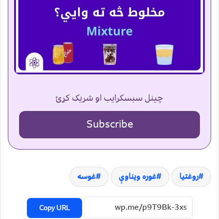
چینل سبسکرایب او شریک کړئ
Subscribe
روغتیا
غوره ویناوې
غوسه
Copy URL