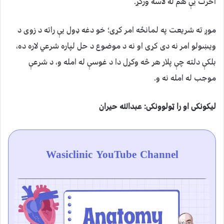
اخرت یې هم له لاسه ورکړ.
موږ ته شریعت په لمانځه امر کړی؛ خو دغه ډول یې راته د زوی د
ويښولو امر نه دی کړی او نه د موضوع د حل لپاره شرعي لاره ده،
بلکې دلته چې پلار هر څه وکړل دا د غوسې له امله و، د شرعې
موجب له امله نه و.
لیکونکی او را ټولوونکی: عبدالله حيران
Wasiclinic YouTube Channel