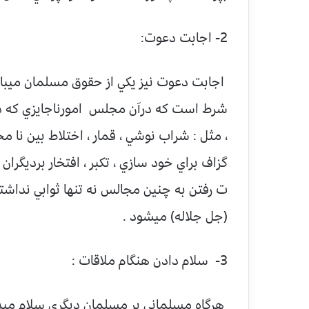
2- اجابت دعوت:
اجابت دعوت نيز يكي از حقوق مسلمان ميباش
شرط است كه درآن مجلس امورناجايزي كه د
، مثل : شراب نوشي ، قمار ، اختلاط بين نا
گزاف براي خود سازي ، تكبر ، افتخار برديگران
ت رفتن به چنين مجالس نه تنها ثوابي نداشت
(جل جلاله) ميشود .
3- سلام دادن هنگام ملاقات :
هرگاه مسلماني بر مسلمان ديگري سلام ميده