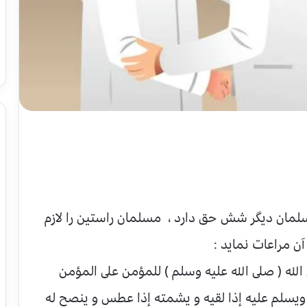
سلمان ديگر شش حق دارد ، مسلمان راستين را لازم
ن مراعات نمايد :
 الله ( صلى الله عليه وسلم ) للمؤمن على المؤمن
يسلم عليه إذا لقيه و يشمته إذا عطس و ينصح له