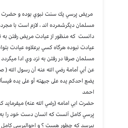
مريض پرسي يك سنت نبوي بوده و حضرت ش
مسلمان ديگرشمرده اند ، لازم است با مجرد ا
دانست كه منظور از عيادت مريض رفتن به نز
عيادت نبوده هرگاه كسي برعلاوه عيادت بتوا
مسلمان صرفا در رفتن به نزد وي ادا ميگردد .
عن أبي أمامة رضي الله عنه أن رسول الله ( ص
يضع احدكم يده على جبهته أو على يده فيسأل
احمد
حضرت ابي امامه (رضي الله عنه) ميفرمايد كه
پرسي كامل آنست كه انسان دست خود را به 
بپرسد كه چطور هست ؟ و احوالپرسي كامل 