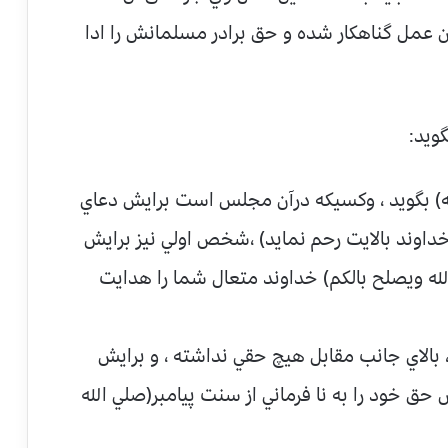
 عمل گناهكار شده و حق برادر مسلمانش را ادا
:
ه) بگويد ، وكسيكه درآن مجلس است برايش دعاي
 خداوند بالايت رحم نمايد) ،شخص اولي نيز برايش
 الله ويصلح بالكم) خداوند متعال شما را هدايت
، بالاي جانب مقابل هيچ حقي نداشته ، و برايش
 حق خود را به نا فرماني از سنت پيامبر(صلي الله