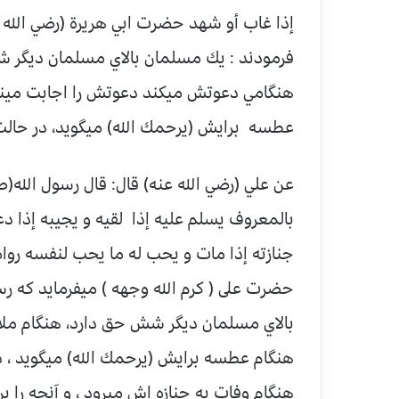
إذا غاب أو شهد حضرت ابي هريرة (رضي الله 
فرمودند : يك مسلمان بالاي مسلمان ديگر ش
هنگامي دعوتش ميكند دعوتش را اجابت مينما
عطسه برايش (يرحمك الله) ميگويد، در حا
عن علي (رضي الله عنه) قال: قال رسول الله
بالمعروف يسلم عليه إذا لقيه و يجيبه إذا د
جنازته إذا مات و يحب له ما يحب لنفسه رواه 
حضرت على ( كرم الله وجهه ) ميفرمايد كه ر
بالاي مسلمان ديگر شش حق دارد، هنگام مل
هنگام عطسه برايش (يرحمك الله) ميگويد ، 
هنگام وفات به جنازه اش ميرود ، و آنچه را ب