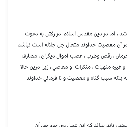
د ، اما در دين مقدس اسلام در رفتن به دعوت
ر آن معصيت خداوند متعال جل جلاله است نباشد
 محرمان ، رقص وطرب ، غصب اموال ديگران ، مصارف
 و غيره منهيات ، منکرات و معاصي ، زيرا درين حالا
ه بلكه سبب گناه و معصيت و نا فرماني خداوند
د ، بايد بداند كه اين عمل وي جزء حق آن