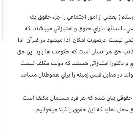
 وسلم ) بعضي از امور اجتماعي را جزء حقوق يك
 ، انسانها داراي حقوق و امتيازاتي ميباشند كه
مي نيست درصورت امکان ادا ميشود در غيرآن ادا
مكاتب حق هر انسان است كه حكومت ها بايد اين حق
ري و دكتورا امتيازاتي هستند كه دولت مكلف نيست
تواند در مقابل فيس زمينه را براي هموطنان مساعد
حقوقي بيان شده كه هر فرد مسلمان مكلف است
عمل نمايد كه اين حقوق را ذيلا ميخوانيم .