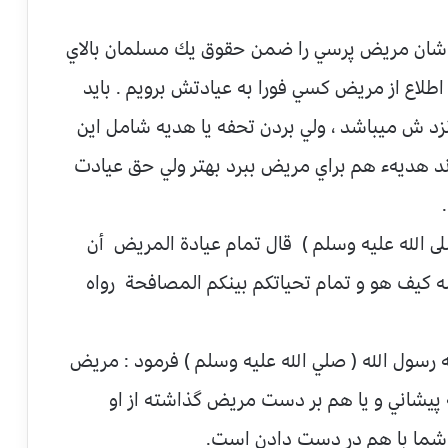
ان مريض پرسي را ضمن حقوق يك مسلمان بالاي
طلاع از مريض كسي فورا به عيادتش برويم . بايد
د ش ميباشد ، ولي بردن تحفه يا هديه شامل اين
ند هديهء هم براي مريض ببرد بهتر ولي حق عيادت
لى الله عليه وسلم ) قال تمام عيادة المريض أن
ه كيف هو و تمام تحياتكم بينكم المصافحة رواه
 رسول الله ( صلي الله عليه وسلم ) فرمود : مريض
پيشاني و يا هم بر دست مريض گذاشته از او
شما با هم در دست دادن است.