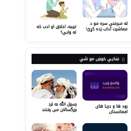
له مېرمنې سره مو د
تربیه، اخلاق او ادب څه
معاشرت آداب زده کړئ!
ته وایي؟
ښايي خوښ مو شي
رسول الله به نزد
رود ها و دریا های
بزرگسالان می رفتند
افغانستان