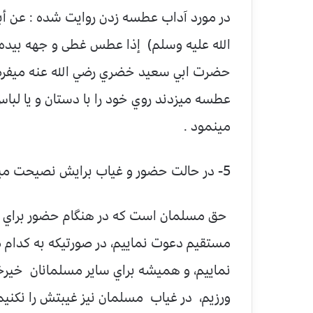
در مورد آداب عطسه زدن روايت شده : عن أبي
الله عليه وسلم) إذا عطس غطى و جهه بيده أ
حضرت ابي سعيد خضري رضي الله عنه ميفرماي
عطسه ميزدند روي خود را با دستان و يا ل
مينمود .
5- در حالت حضور و غياب برايش نصيحت ميكند:
حق مسلمان است كه در هنگام حضور براي رهن
مستقيم دعوت نماييم، در صورتيكه به كدام م
نماييم، و هميشه براي ساير مسلمانان خيرخو
ورزيم، در غياب مسلمان نيز غيبتش را نكني