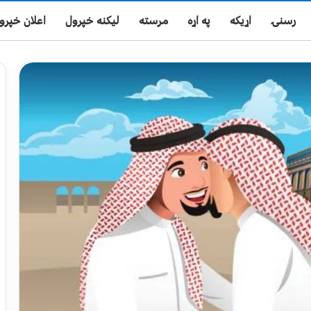
رسنۍ
اړیکه
په اړه
مرسته
لیکنه خپرول
اعلان خپرو