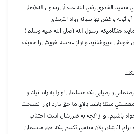
 سعيد الخدري رضي الله عنه أن رسـول الله(صلى
و ثوبه و غض بها صوته رواه الترمذي
د: هنگاميکه رسول الله (صلى الله عليه وسلم )
باس خويش ميپوشانيد و آواز عطسه خويش را خفيف
مايي و رهيابي يک مسلمان او را به راه نيك و
عصيتي مبتلا باشد بالاي ما حق دارد او را نصيحت
اه باشيم ، و از آنچه به ضررشان است اجتناب
م براي اذيتش پلان سنجي نكنيم بلكه حق مسلمان