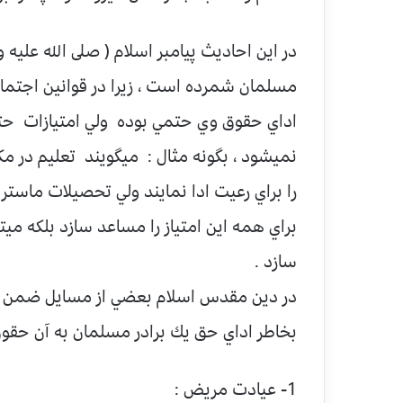
در اين احاديث پيامبر اسلام ( صلى الله عليه
مسلمان شمرده است ، زيرا در قوانين اجتماعي
اداي حقوق وي حتمي بوده ولي امتيازات حت
نميشود ، بگونه مثال : ميگويند تعليم در 
را براي رعيت ادا نمايند ولي تحصيلات ماست
براي همه اين امتياز را مساعد سازد بلكه مي
سازد .
در دين مقدس اسلام بعضي از مسايل ضمن 
بخاطر اداي حق يك برادر مسلمان به آن حقوق 
1- عيادت مريض :