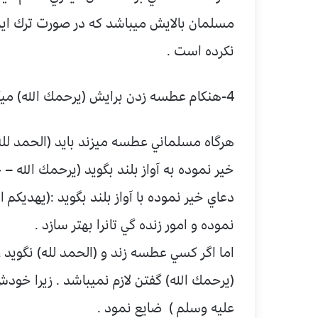
مسلمان بالايش ميباشد كه در صورت ترك اين
نكرده است .
4-هنكام عطسه زدن برايش (يرحمك الله) ميگويد
هرگاه مسلماني عطسه ميزند بايد (الحمد لل
خير نموده به آواز بلند بگويد (يرحمك الله –
دعاي خير نموده با آواز بلند بگويد :(يهديكم
نموده و امور زنده گي تانرا بهتر سازد .
اما اگر كسي عطسه زند و (الحمد لله) نگويد 
(يرحمك الله) گفتن لازم نميباشد . زيرا خودش
عليه وسلم ) ضايع نمود .