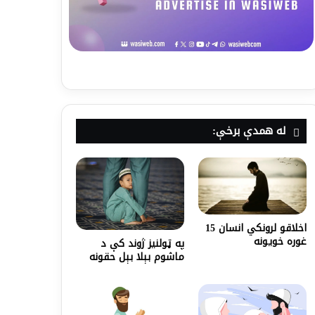
له همدې برخې:
اخلاقو لرونکي انسان 15
غوره خویونه
په ټولنيز ژوند کې د
ماشوم بېلا بېل حقونه