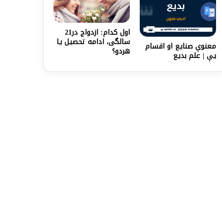
اول کدام: ازدواج در21
سالگی، ادامه تحصیل یا
معنوي صنایع او اقسام
هردو؟
یې | علم بدیع