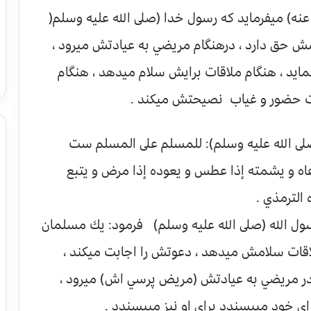
عنه) ميفرمايد كه رسول خدا (صلى الله عليه وسلم(
ش حق دارد ، درهنگام مريضي به عيادتش ميرود ،
يد ، هنگام ملاقات برايش سلام ميدهد ، هنگام
لت حضور و غياب نصيحتش ميكند .
(صلى الله عليه وسلم): للمسلم على المسلم ست
عاه و يشمته إذا عطس و يعوده إذا مرض و يتبع
الترمذي .
سول الله (صلى الله عليه وسلم) فرمود: يك مسلمان
اقات سلامش ميدهد ، دعوتش را اجابت ميكند ،
در مريضي به عيادتش (مريض پرسي اش) ميرود ،
راي خود ميپسندد براي او نيز ميپسندد .