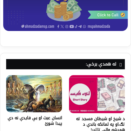
له همدې برخې:
انسان عبث او بې فایدې نه دي
د شیخ او شیطان مسجد ته
پيدا شوئ
تګ،او په لمانځه باندې د
همیشه والي تاثیر!