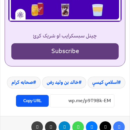
چینل سبسکرایب او شریک کړئ
Subscribe
اسلامي کیسې
خالد بن ولید رض
صحابه کرام
Copy URL