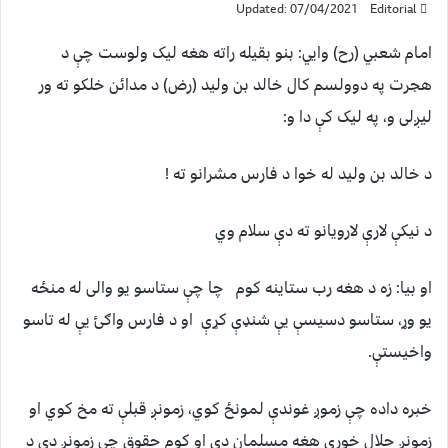
Updated: 07/04/2021
Editorial
امام شعبي (رح) وايي: بنو بقیله راته هغه لیک ولوست چې د
هجرت په دوولسم کال خالد بن ولید (رض) د مدائن خلکو ته ور
لیږلی و، په لیک کې دا و:
د خالد بن ولید له خوا د فارس مشرانو ته !
د نیکې لارې لارویانو ته دې سلام وي
او بیا: زه د هغه رب ستاینه کوم چا چې ستاسو یو والی له منځه
یو وړ، ستاسو دسیسې یې شنډې کړې او د فارس واګئ یې له تاسو
واخیستې.
خبره داده چې زموږ غوندې لمونځ کوي، زمونږ قبلې ته مخ کوي او
زمونږ حلال خوري هغه مسلمان دی او کوم حقوق چې زمونږ دي د