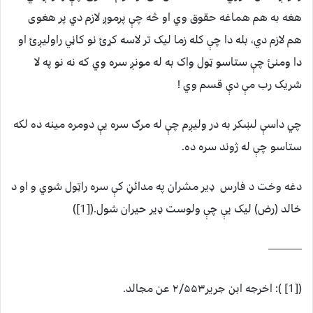
هغه به هم هماغه حقوق وي او څه چې پرموږ لازم دي پر هغوی
هم لازم دي، بله دا چې کله زما لیک تر لاسه کړئ نو کاڼي راولیږئ او
دا ومنئ چې ستاسو ټول واک به له مونږ سره وي که نه نو په لا
شریک رب مې دې قسم وي !
چي داسې لښکر به در ولیږم چې له مرګ سره یې دومره مینه ده لکه
ستاسو چې له ژوند سره ده.
دغه وخت د فارس ډیر مشران په مدائڼ کې سره راټول شوي و او د
خالد (رض) لیک یې چې ولوست ډیر حیران شول.([1])
———
([1] ): اخرجه ابن جریر۲/۵۵۳ عن مجالد.