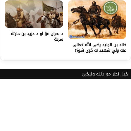
د بحران غزا او د دزيد بن حارثة
سرية
خالد بن الولید رضی الله تعالی
عنه ولې شهید نه کړی شو؟!
خپل نظر مو دلته ولیکئ