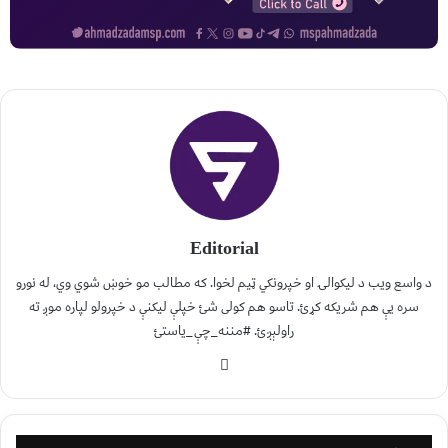
Editorial
د واسع ویب د لیکوالۍ او خپرونکي ټیم لخوا. که مطالب مو خوښ شوي وي، له نورو
سره یې هم شریکه کړئ. تاسو هم کولی شئ خپلې لیکنې د خپرولو لپاره موږ ته
راولېږئ. #مننه_چې_یاستئ