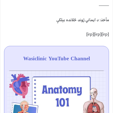
——–
مأخذ: د ایماني ژوند ځلانده بېلګې
[irp][irp][irp]
Wasiclinic YouTube Channel