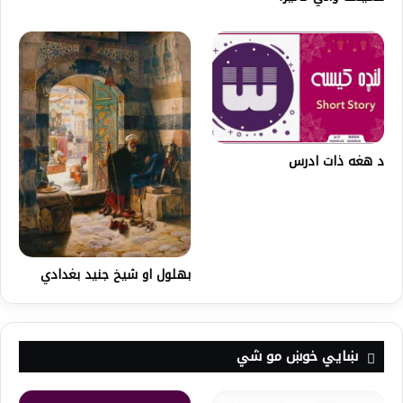
د هغه ذات ادرس
بهلول او شیخ جنید بغدادي
ښايي خوښ مو شي