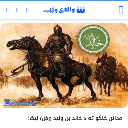
مدائن خلکو ته د خالد بن ولید (رض) ليک!