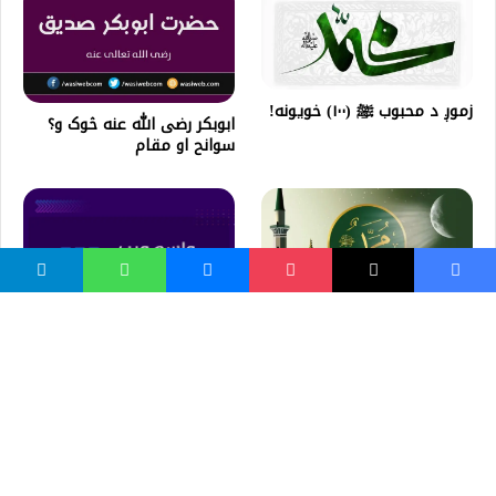
زموږ د محبوب ﷺ (۱۰۰) خویونه!
ابوبکر رضی الله عنه څوک و؟
سوانح او مقام
د بشریت بې نظیره شخصيت
څلور مهم خصلتونه- حدیث
واسع ویب