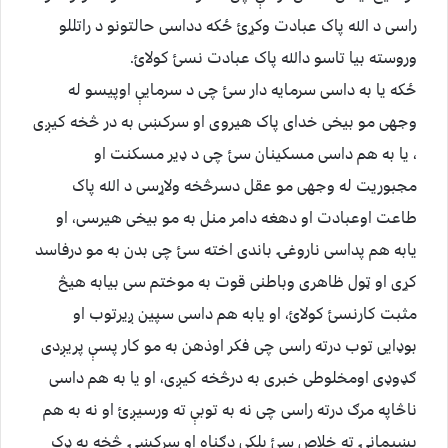
راسی د الله پاک عبادت وکړئ ځکه دداسی حالتونو د راتللو
وروسته بیا تاسو دالله پاک عبادت نسئ کولائ.
ځکه یا به داسی سرمایه دار سئ چی د سرمایې اوپیسو له
وجهی مو بیخی خدای پاک هیروی او سرکښی به در څخه کیږی
، یا به هم داسی مسکینان سئ چی د ډیر مسکنت او
مجبوریت له وجهی مو عقل دسرڅخه ولاړسی د الله پاک
طاعت اوعبادت او دهغه دامر منل به مو بیخی هیرسی، او
یابه هم پداسی ناروغۍ باندی اخته سئ چی بدن به مو درفاسد
کړی او ټول ظاهری وباطنی قوت به موختم سی بیابه هیڅ
مثبت کارنسئ کولائ، او یابه هم داسی سپین ږیرتوب او
بوډایی توب درته راسی چی فکر اوذهن به مو کار پسې پریږدی
ګډوډی اومخلوطی خبری به درڅخه کیږی، او یا به هم داسی
ناڅاپه مرګ درته راسی چی نه به توبې ته ورسیږئ او نه به هم
پښیمانۍ ته خلاص سئ بلکی دګناه او سرکښۍ څخه به ډک