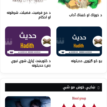
د حج فرضيت، فضيلت، شرطونه
د خوراک او څښاک آداب
او احکام
یو څو ګټوری حدیثونه
د څلويښت ژباړل شوي نبوي
(ص) حديثونه
ښايي خوښ مو شي