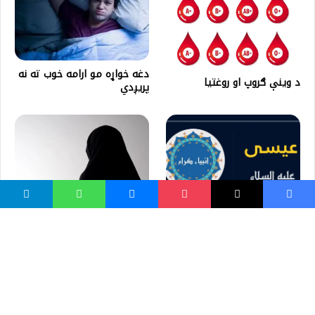
دغه خواړه مو ارامه خوب ته نه
د وینې ګروپ او روغتیا
پریږدي
له اسمان څخه د عيسی (ع)
د ښځو حقونه
کوزېدل | د قیامت لویې نښې