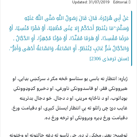
Updated: 31/07/2019
Editorial
عَنْ أَبِي هُرَيْرَةَ، قَالَ: قَالَ رَسُولُ اللَّهِ صَلَّى اللَّهُ عَلَيْهِ
وَسَلَّمَ:”مَا يَنْتَظِرُ أَحَدُكُمْ إِلا غِنًى مُطْغِيًا، أَوْ فَقْرًا مُنْسِيًا، أَوْ
مَرَضًا مُفْسِدًا، أَوْ هَرَمًا مُفَنِّدًا، أَوْ مَوْتًا مُجْهِزًا، أَوِ الدَّجَّالُ ,
وَالدَّجَّالُ شَرُّ غَائِبٍ يُنْتَظَرُ، أَوِ السَّاعَةُ، وَالسَّاعَةُ أَدْهَى وَأَمَرُّ”.
[سنن ترمذی 2306]
ژباړه: انتظار نه باسی یو ستاسو څخه مګر د سرکښی بډایی، او
هیروونکی فقر، او فاسدوونکی ناورغۍ، او دخبرو ګډوډوونکی
بوډاتوب، او د ناڅاپه مړینی، او د دجال. خو دجال بدترینه
غایب دئ چی راتلو ته یې انتظار ایستل کیږی، او دقیامت ورځ.
دقیامت ورځ ډیره ویروونکی او ترخه ورځ ده.
توضیح: یعنی مخکی تر دې چی تاسو ته دغه حالتونه او وختونه