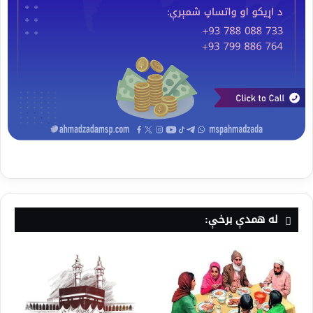
له همدې برخې: