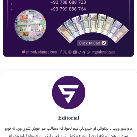
Editorial
د واسع ویب د لیکوالۍ او خپرونکي ټیم لخوا. که مطالب مو خوښ شوي وي، له نورو
سره یې هم شریکه کړئ. تاسو هم کولی شئ خپلې لیکنې د خپرولو لپاره موږ ته