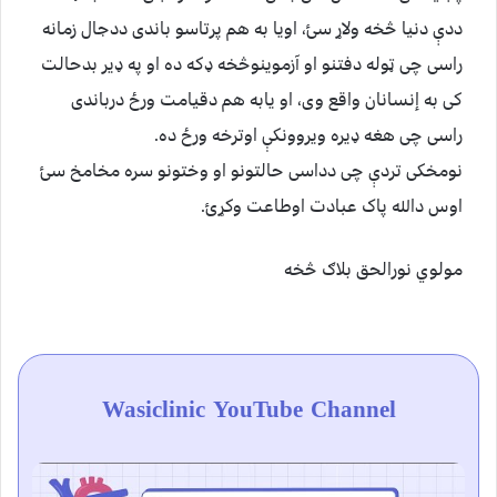
ددې دنیا څخه ولاړ سئ، اویا به هم پرتاسو باندی ددجال زمانه
راسی چی ټوله دفتنو او آزموینوڅخه ډکه ده او په ډیر بدحالت
کی به إنسانان واقع وی، او یابه هم دقیامت ورځ درباندی
راسی چی هغه ډیره ویروونکې اوترخه ورځ ده.
نومخکی تردې چی دداسی حالتونو او وختونو سره مخامخ سئ
اوس دالله پاک عبادت اوطاعت وکړئ.
مولوي نورالحق بلاګ څخه
Wasiclinic YouTube Channel