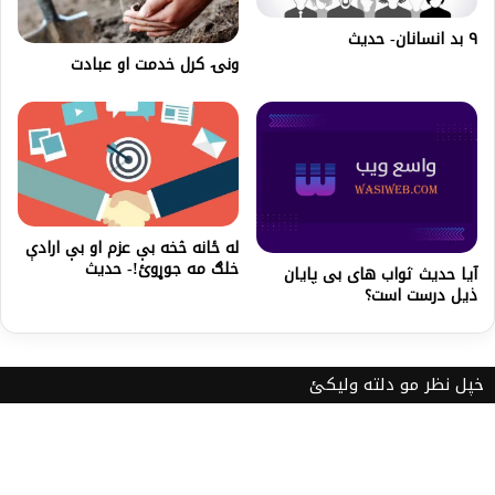
۹ بد انسانان- حدیث
ونۍ کرل خدمت او عبادت
له ځانه څخه بې عزم او بې ارادې
خلګ مه جوړوئ!- حدیث
آيا حديث ثواب های بی پایان
ذیل درست است؟
خپل نظر مو دلته ولیکئ