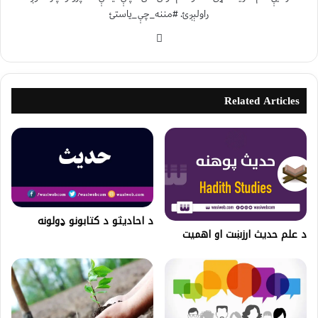
راولېږئ. #مننه_چې_یاستئ
Related Articles
د احاديثو د کتابونو ډولونه
د علم حديث ارزښت او اهميت