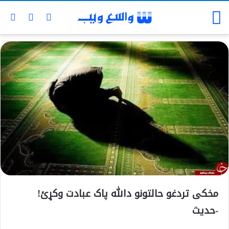
مخکی تردغو حالتونو دالله پاک عبادت وکړئ!
-حدیث