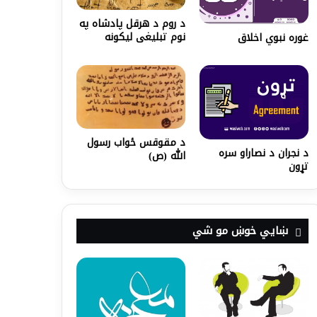
د روم د هرقل پادشاه په
نوم تبلیغی لیکونه
غوره نبوي اخلاق
د مقوقس ځواب رسول
د نجران د نصاراو سره
الله (ص)
تړون
ښايي خوښ مو شي