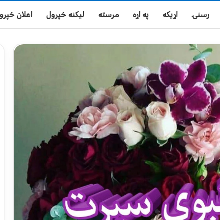
رسنۍ
اړیکه
په اړه
مرسته
لیکنه خپرول
اعلان خپرو