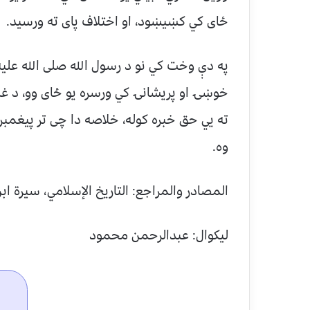
ځای کي کښیښود، او اختلاف پای ته ورسید.
په دې وخت کي نو د رسول الله صلی الله علی
خوښۍ او پریشانۍ کي ورسره یو ځای وو، د غم
ته یي حق خبره کوله، خلاصه دا چی تر پیغم
وه.
المصادر والمراجع: التاريخ الإسلامي، سيرة 
لیکوال: عبدالرحمن محمود