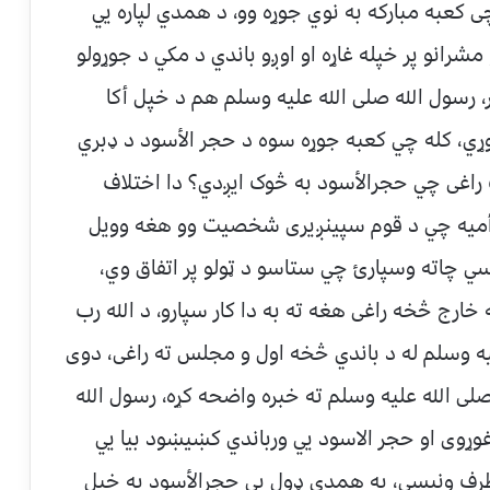
چی کعبه مبارکه به نوي جوړه وو، د همدي لپاره یي
رانو پر خپله غاړه او اوږو باندي د مکي د جوړولو
ر، رسول الله صلی الله علیه وسلم هم د خپل أکا
وړي، کله چي کعبه جوړه سوه د حجر الأسود د ډبري
راغی چي حجرالأسود به څوک ایږدي؟ دا اختلاف
أبوأمیه چي د قوم سپینږیری شخصیت وو هغه وویل
سي چاته وسپارئ چي ستاسو د ټولو پر اتفاق وي،
رج څخه راغی هغه ته به دا کار سپارو، د الله رب
ه وسلم له د باندي څخه اول و مجلس ته راغی، دوی
لی الله علیه وسلم ته خبره واضحه کړه، رسول الله
ړوی او حجر الاسود یي ورباندي کښیښود بیا یي
رف ونیسي، په همدي ډول یي حجرالأسود په خپل