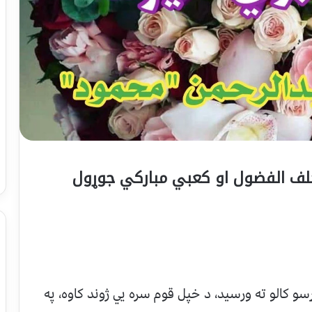
و کالو ته ورسید، د خپل قوم سره یي ژوند کاوه، په