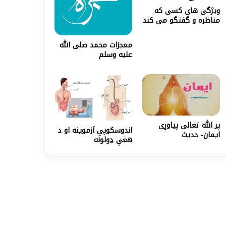
ویژگی‌ های کسی که
مناظره و گفتگو می‌ کند
معجزات محمد صلی الله
علیه وسلم
پر الله تعالی پیاوړی
اندوسکوپي آزموینه او د
ایمان- حدیث
هغې ډولونه