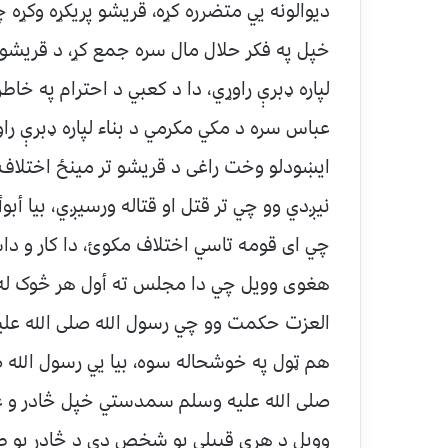
دیوالونه یي متضرره کړه، قریشو پریکړه وکړه 
خپل په فکر حلال مال سره جمع کړ، د قریشو مش
لپاره ډبرې راوړي، دا د کعبي د احترام په خاط
عباس سره د مکي مکرمي د بناء لپاره ډبرې را
ایښودلو وخت راغی د قریشو تر مینځ اختلاف 
نیږدي وو چي تر قتل او قتاله ورسیږي، بیا 
چي ای قومه تاسي اختلاف مکوئ، دا کار و دا
هغوی وویل چي دا مجلس ته أول هر څوک له خا
العزت حکمت وو چي رسول الله صلی الله علی
هم ټول په خوشحاله سوه، بیا یي رسول الله ص
صلی الله علیه وسلم سمدستي خپل څادر و غو
وویل د هري قبیلي یو شخص دي د څادر یو ط