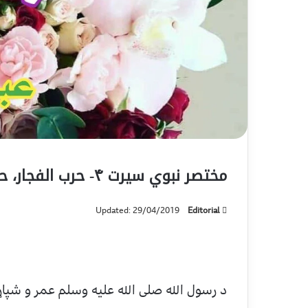
مختصر نبوي سیرت ۴- حرب الفجار، حلف الفضول او کعبي مبارکي جوړول
Updated: 29/04/2019
Editorial
د رسول الله صلی الله علیه وسلم عمر و شپاړس