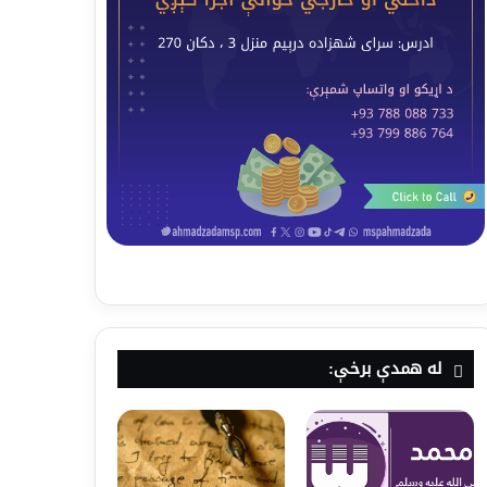
له همدې برخې: