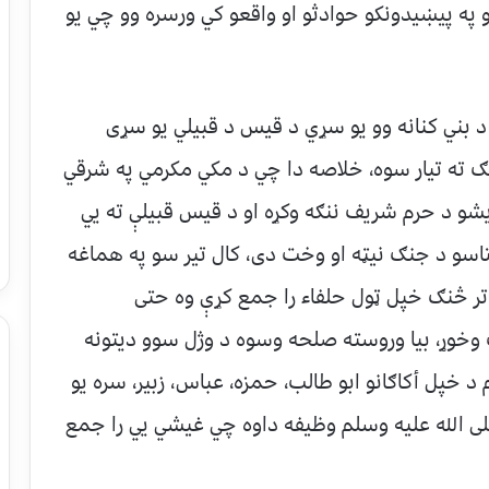
 په پیښیدونکو حوادثو او واقعو کي ورسره وو چي یو
ني کنانه وو یو سړي د قیس د قبیلي یو سړی
نګ ته تیار سوه، خلاصه دا چي د مکي مکرمي په شرقي
و د حرم شریف ننګه وکړه او د قیس قبیلې ته یي
تاسو د جنګ نیټه او وخت دی، کال تیر سو په هماغه
تر څنګ خپل ټول حلفاء را جمع کړې وه حتی
وړ، بیا وروسته صلحه وسوه د وژل سوو دیتونه
د خپل أکاګانو ابو طالب، حمزه، عباس، زبیر، سره یو
ی الله علیه وسلم وظیفه داوه چي غیشي یي را جمع