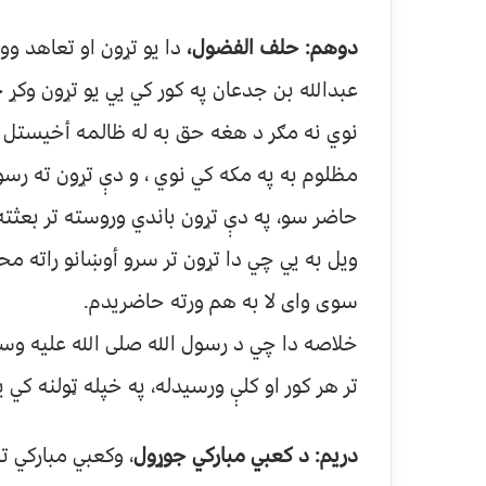
دوهم: حلف الفضول،
دا یو تړون او تعاهد وو
عبدالله بن جدعان په کور کي یي یو تړون وک
نوي نه مګر د هغه حق به له ظالمه أخیستل کی
مظلوم به په مکه کي نوي ، و دې تړون ته رسو
حاضر سو، په دې تړون باندي وروسته تر بعثته
ویل به یي چي دا تړون تر سرو أوښانو راته مح
سوی وای لا به هم ورته حاضریدم.
خلاصه دا چي د رسول الله صلی الله علیه وسلم
تر هر کور او کلې ورسیدله، په خپله ټولنه کي 
دریم: د کعبي مبارکي جوړول
، وکعبي مبارکي ت