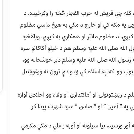
، کله چي قریش له حرب الفجار څخه را وګرځیده، د
ړ چي په مکه کي او خارج د مکي به هيڅ داسي مظلوم
ږي، د مظلوم ملاتړ او همکاري به کیږي، وبالاخره
ل الله صلی الله علیه وسلم هم د خپلو أکاګانو سره
 رسول الله صلی الله علیه وسلم ډیر خوشحاله وو،
بوب وو، که په اسلام کي زه و دې تړون ته ورغوښتل
 د ریښتونولۍ او أمانتدارۍ او وفاء وو اخلاص أوازه
یي په ” أمین ” او ” صادق ” سره شهرت پیدا کړ.
ه أور ورسید، بیا سیلونه او أوبه راغلي د مکي مکرمي