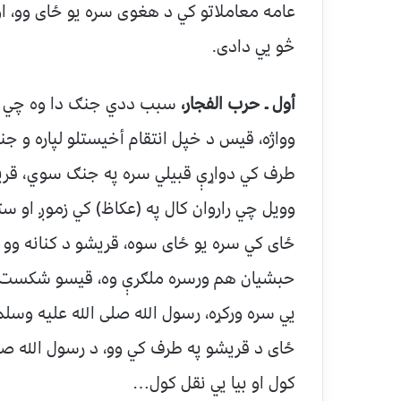
عامه معاملاتو کي د هغوی سره یو ځای وو، او
څو یي دادی.
أول ـ حرب الفجار،
سبب ددي جنګ دا وه چي د ب
وواژه، قیس د خپل انتقام أخیستلو لپاره و ج
طرف کي دواړې قبیلي سره په جنګ سوي، قریش
وویل چي راروان کال په (عکاظ) کي زموږ او س
ځای کي سره یو ځای سوه، قریشو د کنانه وو 
حبشیان هم ورسره ملګرې وه، قیسو شکست وخ
یي سره ورکړه، رسول الله صلی الله علیه وسلم 
ځای د قریشو په طرف کي وو، د رسول الله صل
کول او بیا یي نقل کول…