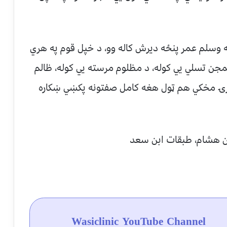
ه وسلم عمر پنځه دیرش کاله وو، د خپل قوم په هري
جن تسلي یي کوله، د مظلوم مرسته یي کوله، ظالم
برۍ مخکي هم ټول هغه کامل صفتونه پکښي ښکاره
ابن هشام، طبقات ابن سعد
Wasiclinic YouTube Channel