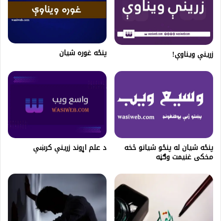
پنځه غوره شيان
زرینې ویناوې!
پنځه شیان له پنځو شیانو څخه
د علم اړوند زرینې کرښې
مخکی غنیمت وګڼه