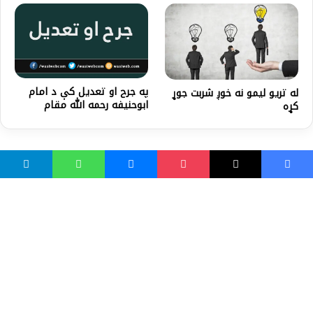
په جرح او تعدیل کې د امام
له تريو ليمو نه خوږ شربت جوړ
ابوحنیفه رحمه الله مقام
کړه
واسع ویب
کور پاڼه
زموږ په اړه
موږ سره اړیکه
مرسته کول