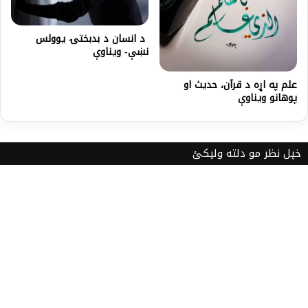
ﺩ ﺍﻧﺴﺎﻥ ﺩ ﺑﺪبختۍ ﯾﻮﻭﻟﺲ
نښې- ویناوې
علم په اړه د قرآن، حدیث او
پوهانو ویناوې
خپل نظر مو دلته ولیکئ