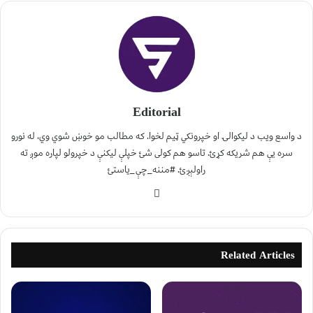
Editorial
د واسع ویب د لیکوالۍ او خپرونکي ټیم لخوا. که مطالب مو خوښ شوي وي، له نورو
سره یې هم شریکه کړئ. تاسو هم کولی شئ خپلې لیکنې د خپرولو لپاره موږ ته
راولېږئ. #مننه_چې_یاستئ
Related Articles