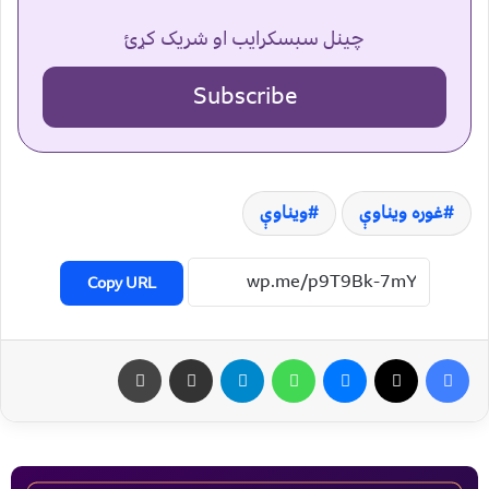
چینل سبسکرایب او شریک کړئ
Subscribe
غوره ویناوې
ویناوې
Copy URL