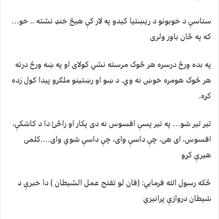
ستاسې د خوبونو د ريښتيا كيدو په لار كې هيڅ خنډ نشته .. خو…
كه په ځان باور ولرى
په بده ورځ درسره هر څوک مرسته نشي کولای او په ښه ورځ درته
هر څوک هومره خوښ نه وي. د ښو او رښتینو ملګرو پیدا کول زده
کړه.
تیر تیر شو… په تیر پسې افسوس نه دی پکار او راځئ دا د کاشکې،
افسوس، ای هى، چې داسې وای، چې داسې شوي وای….کلمی
هیرې کړو
ځكه رسول الله فرمايي: (فان لو تفتح عمل الشيطان ) دا خبرې د
شيطان دروازې پرانيزي