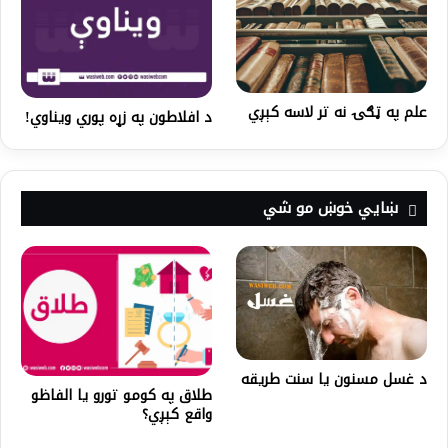
علم په ټګۍ نه تر لاسه کېږي
د افلاطون په زړه پوري ویناوي!
ښايي خوښ مو شي
د غسل مسنون یا سنت طریقه
طلاق په کومو تورو یا الفاظو
واقع کېږي؟