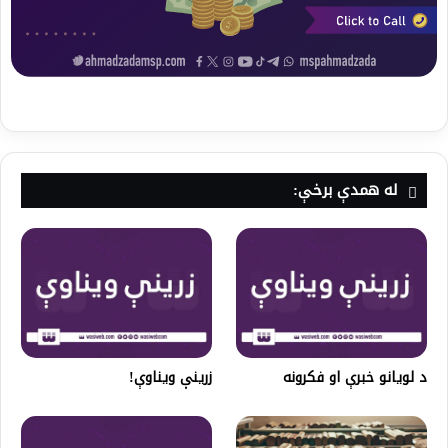
له همدې برخې:
د لویانو خبرې او فکرونه
زرینې ویناوې!