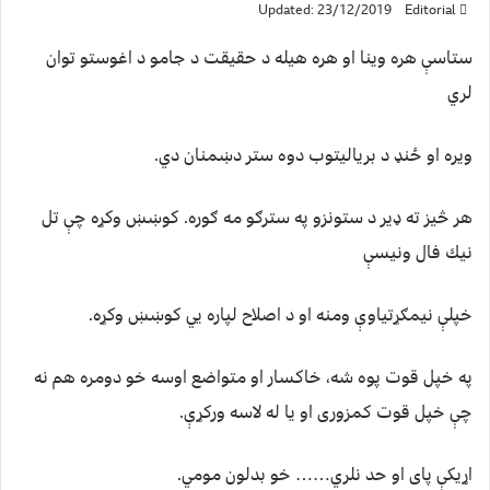
Updated: 23/12/2019
Editorial
ستاسې هره وينا او هره هيله د حقيقت د جامو د اغوستو توان
لري
ویره او ځنډ د بریالیتوب دوه ستر دښمنان دي.
هر څيز ته ډیر د ستونزو په سترګو مه ګوره. كوښښ وكړه چې تل
نيك فال ونيسې
خپلې نیمګړتیاوې ومنه او د اصلاح لپاره يي کوښښ وکړه.
په خپل قوت پوه شه، خاکسار او متواضع اوسه خو دومره هم نه
چې خپل قوت کمزوری او یا له لاسه ورکړې.
اړیکې پای او حد نلري…… خو بدلون مومي.