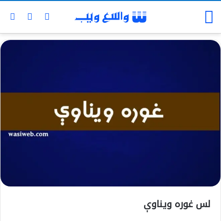
لس غوره ويناوې