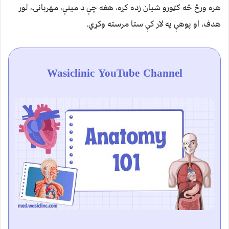
هره ورځ څه ګټورو شیان زده کړه، هغه چې د مینې، مهربانۍ، لوړ
هدف، او پوهې په لار كې ستا مرسته وكړي.
Wasiclinic YouTube Channel