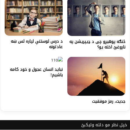
د درس لوستنې لپاره لس ښه
څنګه پوهیږو چی د ډیپریشن په
عادتونه
ناروغئ اخته یو؟
نباید انسان عجول و خود کامه
باشیم!
جدیت، رمز موفقیت
خپل نظر مو دلته ولیکئ