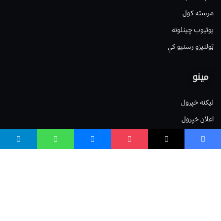
مرسته کول
یوتیوب چینلونه
ټولنیزو رسنیو کې
مینو
لیکنه خپرول
اعلان خپرول
لیکنې رپوټ
ستاسو نظر
Terms of Service
Privacy Policy
Cookies Policy