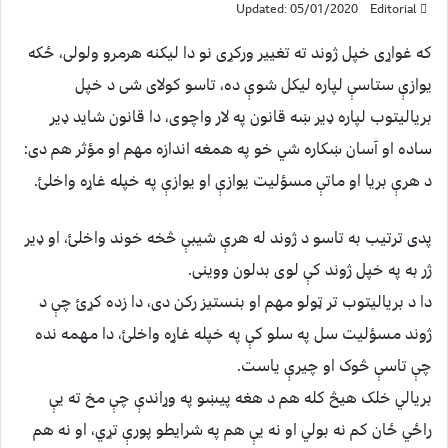
Updated: 05/01/2020
Editorial
که غواړی خپل ژوند ته تغییر ورکړی نو دا لیکنه هرمرو ولولی، ځکه
یوازې ستاسې لپاره لیکل شوې ده، تاسو کولای شی د خپل
بریالیتوب لپاره ډیر ښه قانون په لار واچوی، دا قانون شاید ډیر
ساده او آسان ښکاره شي خو په همغه اندازه مهم او مؤثر هم دی:
د هرې بریا او ماتې مسؤلیت یوازې او یوازې په خپله غاړه واخلئ.
پدی ترتیب به تاسو د ژوند له هرې شیبې څخه خوند واخلئ، او ډیر
ژر به په خپل ژوند کې لوى بدلون ووینى.
دا د بریالیتوب تر ټولو مهم او بنستیز رکن دی، دا زده کړئ چې د
ژوند مسؤلیت سل په سلو کې په خپله غاړه واخلئ، دا مهمه نده
چې تاسې څوک او چيرې ياست.
بریالي خلک هیڅ کله هم د هغه پیښو په وړاندې چې مخ ته یې
راځي ځان کم نه بولي او نه یې هم په شرایطو پورې تړي، او نه هم