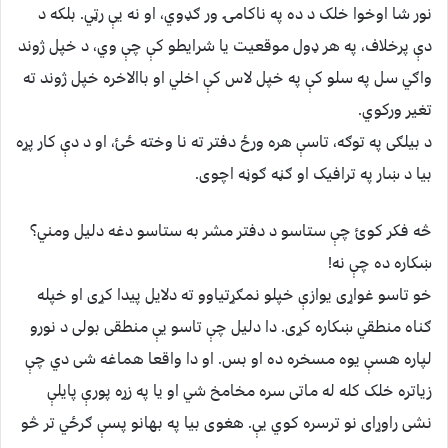
نور شا اوخوا خلک د ده په ناکامۍ ور ګډوي، او نه یې رټي. بلکه د
دې پرخلاف، په هر ډول موقعیت یا شرایطو کې چې وي، د خپل ژوند
واګي سل په سلو کې په خپل لاس کې اخلي او باالاخره خپل ژوند ته
تغیر ورکوي.
د بیلګی په توګه، تاسې هره ورځ دفتر ته نا وخته ځئ، او د دې کار پړه
بيا د ښار په ترافیک او ګڼه ګوڼه اچوى.
څه فکر کوئ چې ستاسو د دفتر مشر به ستاسو دغه دلیل ومني؟
ښکاره ده چې نه!
خو تاسو غواړی یوازې خپلو نمګړتیاوو ته دلایل پیدا کړی او خپله
ګناه منطقي ښکاره کړی. دا دلیل چې تاسو یې منطقی بولی د نورو
لپاره هسې یوه مسخره ده او بس. او دا واقعا هماغه شی دي چې
زیاتره خلک کله له ماتی سره مخامخ شي او یا په زړه پورې پایلې
نشی راوړای نو ترسره کوي يې. هغوی بیا په بهانو پسې ګرځي تر څو