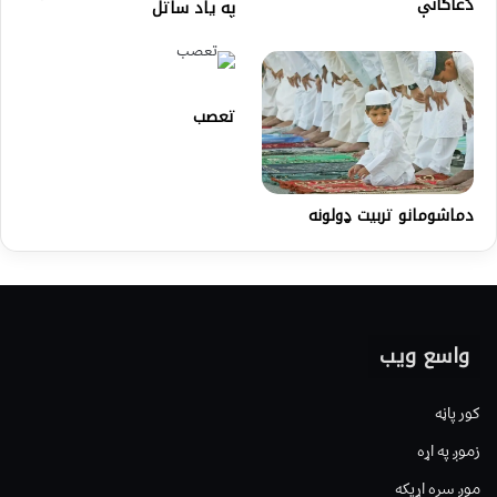
دُعاگانې
په یاد ساتل
تعصب
دماشومانو تربیت ډولونه
واسع ویب
کور پاڼه
زموږ په اړه
موږ سره اړیکه