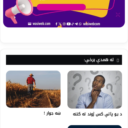
له همدې برخې:
ښه جوار !
د یو پاتې کس ژوند ته کتنه