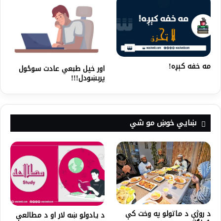
مه خفه کېږه!
اور خپل طبعي عادت سوځول
پرېښودل!!!
ښايي خوښ مو شي
د روژې د ماتولو په وخت کې
د یادولو ښه لار او د مطالعې