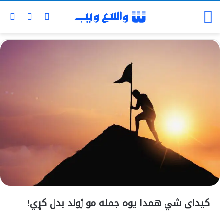
كيداى شي همدا يوه جمله مو ژوند بدل كړي!