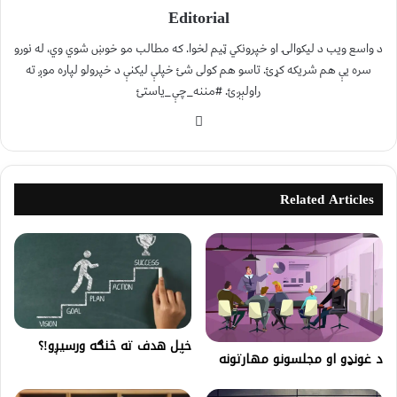
Editorial
د واسع ویب د لیکوالۍ او خپرونکي ټیم لخوا. که مطالب مو خوښ شوي وي، له نورو
سره یې هم شریکه کړئ. تاسو هم کولی شئ خپلې لیکنې د خپرولو لپاره موږ ته
راولېږئ. #مننه_چې_یاستئ
Related Articles
خپل هدف ته څنګه ورسیږو!؟
د غونډو او مجلسونو مهارتونه