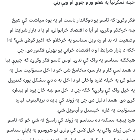
خپله نمګړتیا په هغو ور واچوي او ويې رټي.
فکر وکړئ که تاسو یو دوکاندار یاست او په یوه میاشت کې هیڅ
ښه خرڅلاو ونلری، نو آیا د اقتصاد خرابوالی، او یا د بازار شرایط او
وضعیت ته بد او رد ویل ستاسو په خرڅلاو څه اغیز کولای شي؟ نه!
ځکه د بازار شرایط او د اقتصاد خرابي یو بهرنی فکتور دی، چې
هیڅكله ستاسو په واک کې ندی. اوس تاسو فکر وکړئ، که چیرې بیا
د همداسې کار و بار سره مخامخ شی خو دا ځل مسؤلیت سل په
سلو کی په خپله غاړه واخلی نو دا ځل به د دې مشکل پوره کنټرول
په خپل واک کې ولري؟ ځکه چې دا ځل مو ښه ځان پوه او بیداره
کړی دی. همدا دلیل دی چی په ژوند کې باید د بریالیتوب لپاره
مسؤلیت په غاړه اخیستل و آزمویل شي.
هره پیښه ممکنه ده ستاسو په ژوند کې رامنځ ته شي خو که تاسو
د خپل ژوند واګي په خپل لاس کې ولری نو هرومرو به پایلې ستاسو