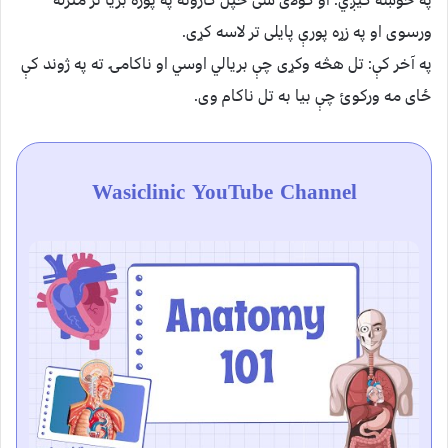
په خوښه کیږي. او کولای شی خپل کارونه په پوره بریا تر منزله
ورسوی او په زړه پورې پایلی تر لاسه کړی.
په آخر کې: تل هڅه وکړی چې بریالي اوسي او ناکامۍ ته په ژوند کې
ځای مه ورکوئ چې بیا به تل ناکام وی.
Wasiclinic YouTube Channel