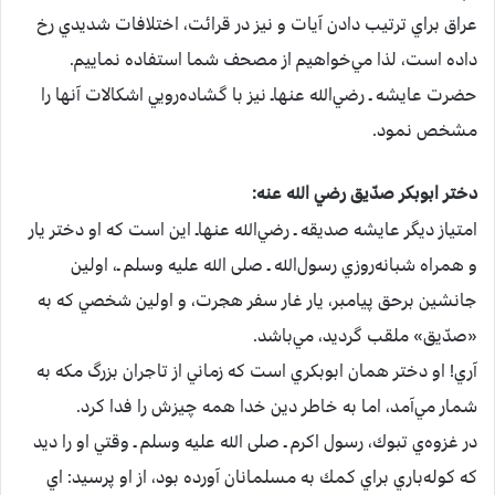
عراق‌ براي‌ ترتيب‌ دادن‌ آيات‌ و نيز در قرائت‌، اختلافات‌ شديدي‌ رخ‌
داده‌ است‌، لذا مي‌خواهيم‌ از مصحف‌ شما استفاده‌ نماييم‌.
حضرت‌ عايشه ـ رضي‌الله عنهاـ نيز با گشاده‌رويي‌ اشكالات‌ آنها را
مشخص‌ نمود.
دختر ابوبكر صدّيق رضي الله عنه:
امتياز ديگر عايشه صديقه‌ ـ رضي‌الله عنهاـ اين‌ است‌ كه‌ او دختر يار
و همراه‌ شبانه‌روزي‌ رسول‌الله ـ صلی الله علیه وسلم ـ، اولين‌
جانشين‌ برحق‌ پيامبر، يار غار سفر هجرت‌، و اولين‌ شخصي‌ كه‌ به‌
«صدّيق‌» ملقب‌ گرديد، مي‌باشد.
آري‌! او دختر همان‌ ابوبكري‌ است‌ كه‌ زماني‌ از تاجران‌ بزرگ‌ مكه‌ به‌
شمار مي‌آمد، اما به‌ خاطر دين‌ خدا همه‌ چيزش‌ را فدا كرد.
در غزوه‌ي‌ تبوك‌، رسول‌ اكرم‌ ـ صلی الله علیه وسلم ـ وقتي‌ او را ديد
كه‌ كوله‌باري‌ براي‌ كمك‌ به‌ مسلمانان‌ آورده‌ بود، از او پرسيد: اي‌