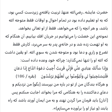
حضرت‌ عايشه ـ رضي‌الله عنهاـ تربيت‌ يافته‌ي‌ زيردست‌ كسي‌ بود،
كه‌ به‌ او تعليم‌ داده‌ بود در تمام‌ احوال‌ و اوقات‌ فقط‌ متوجه‌ الله
باشد، و هر آنچه‌ را كه‌ مي‌خواهد، فقط‌ از او تعالی‌ بخواهد.
نمونه‌ي‌ اين‌ خصلت‌ را مي‌توانيم‌ در جريان‌ افك‌ بيابيم‌، آن‌ هنگام‌ كه‌
به‌ او تهمت‌ زده‌ شد و در خانه‌ي‌ پدر به‌ سر مي‌برد، كارش‌ فقط‌
تضرع‌ و زاري‌ و دعا بود و متوجه‌ شدن‌ به‌ سوي‌ الله. او يقين‌ داشت‌
كه‌ الله او را تنها نمي‌گذارد؛ چراكه‌ خود وعده‌ داده‌ است‌:
وَإِذَا سَأَلَكَ عِبَادِي عَنِّي فَإِنِّي قَرِيبٌ أُجِيبُ دَعْوَةَ الدَّاعِ إِذَا دَعَانِ
فَلْيَسْتَجِيبُواْ لِي وَلْيُؤْمِنُواْ بِي لَعَلَّهُمْ يَرْشُدُونَ (بقره / 186)
و هرگاه بندگان من از تو در باره من بپرسند [بگو] من نزديكم و
دعاى دعاكننده را به هنگامى كه مرا بخواند اجابت مى‏كنم پس
[آنان] بايد فرمان مرا گردن نهند و به من ايمان آورند باشد كه راه
يابند (و نياز او را برآورده‌ مي‌سازم‌)».