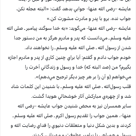
عايشه –رضی الله عنها-‌ جوابي‌ بدهد گفت‌: «البته‌ عجله‌ نكن‌،
جواب‌ نده‌، برو با پدر و مادرت‌ مشورت‌ كن‌.»
عايشه –رضی الله عنها-‌ مي‌گويد: «به‌ خدا سوگند پيامبر ـ صلی الله
علیه وسلم ـ مي‌دانست‌ كه‌ پدر و مادرم‌ هرگز به‌ من‌ دستور جدا
شدن‌ از رسول‌ الله ـ صلی الله علیه وسلم ـ را نخواهند داد.
خودم‌ جواب‌ دادم‌ و گفتم‌: آيا براي‌ چنين‌ كاري‌ از پدر و مادرم‌ اجازه‌
بگيرم‌؟ من‌ (صد البته‌ كه‌) خدا و رسول‌ و زندگاني‌ آخرت‌ را
مي‌خواهم‌ (و آن‌ را بر هر چيز ديگر ترجيح‌ مي‌دهم‌)».
قلب‌ رسول‌الله ـ صلی الله علیه وسلم ـ با شنيدن‌ اين‌ كلمات‌ شاد
شد و از چهره‌ي‌ مباركش‌ آثار خوشحالي‌ هويدا گشت‌.
ساير همسران‌ نيز به‌ محض‌ شنيدن‌ جواب‌ عايشه –رضی الله
عنها-‌، همين‌ جواب‌ را تقديم‌ رسول‌ اكرم‌ ـ صلی الله علیه وسلم ـ
كردند و بدين‌ شكل‌ دنيا و متعلقات‌ دنيوي‌ را فداي‌ رضايت‌ الله و
رسول‌ و همراهي‌ با پيامبر عطوفت‌ و مهرباني‌، كردند.