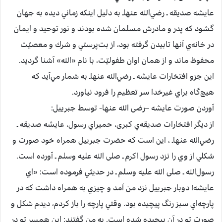
عايشه صديقه‌ ـ رضي‌الله عنهاـ به‌ دليل‌ اينكه‌ زماني‌ ديده‌ به‌ جهان‌
گشود كه‌ پدر و مادرش‌ مسلمان‌ شده‌ بودند و نور توحيد و ايمان‌
در خانه‌ي‌ آنها تابيدن‌ گرفته‌ بود، از بت‌پرستي‌ و شرك‌ و معصيّت‌
محفوظ‌ ماند و از همان‌ اوان‌ طفوليّت‌، با نام‌ «الله» آشنا گرديد.
اين‌ جزو افتخارات‌ عايشه ـ رضي‌الله عنهاـ به‌ شمار مي‌آيد كه‌
هيچ‌گاه‌ براي‌ غيرخدا سر تعظيم‌ را فرود نياورد.
آوردن‌ صورت‌ عايشه –رضی الله عنها-‌ توسط‌ جبرييل:‌
از ديگر افتخارات‌ صديقه‌ي‌ كبری‌، حميراي‌ رسول‌، عايشه صديقه‌ ـ
رضي‌الله عنهاـ ، اين‌ است‌ كه‌ حضرت‌ جبرييل‌ همراه‌ خود صورت‌ و
شكلي‌ از وي‌ را نزد رسول‌ اكرم‌ ـ صلی الله علیه وسلم ـ آورده‌ است‌.
رسول‌الله ـ صلی الله علیه وسلم ـ در حديثي‌ فرموده‌ است‌: «اي‌
عايشه! دوبار جبرييل‌ نزد من‌ آمد و چيزي‌ به‌ همراه‌ داشت‌ كه‌ در
پارچه‌اي‌ سبز رنگ‌ پيچيده‌ بود. وقتي‌ پارچه‌ را باز كردم‌، ديدم‌ شكل‌ و
صورت‌ تو در آن‌ پيچيده‌ شده‌ است‌. به‌ من‌ گفتند: اين‌ همسر تو در