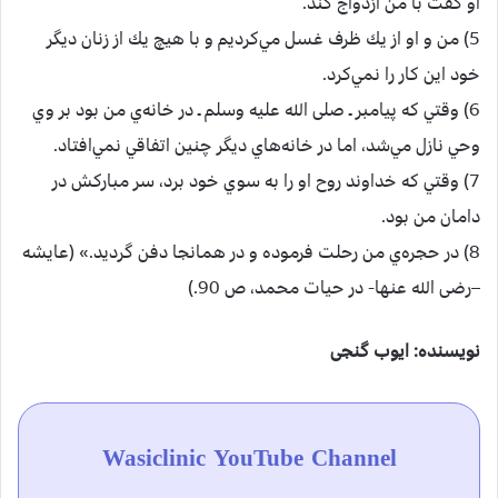
او گفت‌ با من‌ ازدواج‌ كند.
5) من‌ و او از يك‌ ظرف‌ غسل‌ مي‌كرديم‌ و با هيچ‌ يك‌ از زنان‌ ديگر
خود اين‌ كار را نمي‌كرد.
6) وقتي‌ كه‌ پيامبر ـ صلی الله علیه وسلم ـ در خانه‌ي‌ من‌ بود بر وي‌
وحي‌ نازل‌ مي‌شد، اما در خانه‌هاي‌ ديگر چنين‌ اتفاقي‌ نمي‌افتاد.
7) وقتي‌ كه‌ خداوند روح‌ او را به‌ سوي‌ خود برد، سر مباركش‌ در
دامان‌ من‌ بود.
8) در حجره‌ي‌ من‌ رحلت‌ فرموده‌ و در همانجا دفن‌ گرديد.» (عايشه
–رضی الله عنها-‌ در حيات‌ محمد، ص‌ 90.)
نویسنده: ایوب گنجی
Wasiclinic YouTube Channel