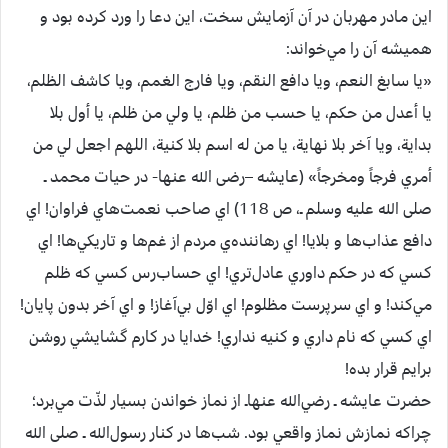
اين‌ مادر مهربان‌ در آن‌ آزمايش‌ سخت‌، اين‌ دعا را ورد كرده‌ بود و
هميشه‌ آن‌ را مي‌خواند:
«يا سابغ النعم، ويا دافع النقم، ويا فارج الغمم، ويا كاشف الظلم،
يا أعدل من حكم، يا حسب من ظلم، يا ولي من ظلم، يا أول بلا
بداية، ويا آخر بلا نهاية، يا من له اسم بلا كنية، اللهم اجعل لي من
أمري فرجاً ومخرجاً» (عايشه –رضی الله عنها-‌ در حيات‌ محمد ـ
صلی الله علیه وسلم ـ، ص‌ 118) اي‌ صاحب‌ نعمت‌هاي‌ فراوان‌! اي‌
دافع‌ عذاب‌ها و بلايا! اي‌ رهاننده‌ي‌ مردم‌ از غم‌ها و تاريكي‌ها! اي‌
كسي‌ كه‌ در حكم‌ داوري‌ عادل‌تري‌! اي‌ حساب‌رس‌ كسي‌ كه‌ ظلم‌
مي‌كند! و اي‌ سرپرست‌ مظلوم‌! اي‌ اوّل‌ بي‌آغاز! و اي‌ آخر بدون‌ پايان‌!
اي‌ كسي‌ كه‌ نام‌ داري‌ و كنيه‌ نداري‌! خدايا در كارم‌ گشايشي‌ روشن‌
برايم‌ قرار بده‌!
حضرت‌ عايشه ـ رضي‌الله عنهاـ از نماز خواندن‌ بسيار لذّت‌ مي‌برد؛
چراكه‌ نمازش‌ نماز واقعي‌ بود. شب‌ها در كنار رسول‌الله ـ صلی الله