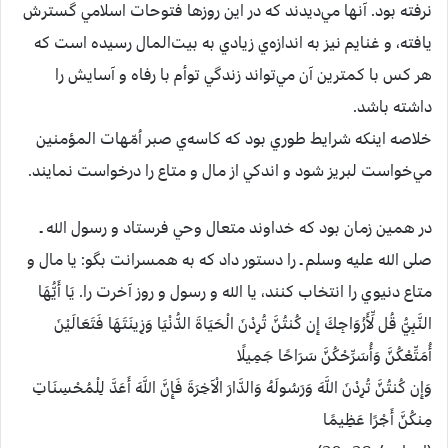
نرفته‌ بود. آنها مي‌ديدند كه‌ در اين‌ روزها فتوحات‌ اسلامي‌ گسترش‌
يافته‌، و غنايم‌ نيز به‌ اندازه‌ي‌ زيادي‌ به‌ بيت‌المال‌ رسيده‌ است‌ كه‌
هر كس‌ با كمترين‌ آن‌ مي‌تواند زندگي‌ توأم‌ با رفاه‌ و آسايش‌ را
داشته‌ باشد.
خلاصه‌ اينكه‌ شرايط‌ طوري‌ بود كه‌ كاسه‌ي‌ صبر اُمّهات‌ المؤمنين‌
مي‌خواست‌ لبريز شود و اندكي‌ از مال‌ و متاع‌ را درخواست‌ نمايند.
در همين‌ زمان‌ بود كه‌ خداوند متعال‌ وحي‌ فرستاد و رسول‌ الله ـ
صلی الله علیه وسلم ـ را دستور داد كه‌ به‌ همسرانت‌ بگو: يا مال‌ و
متاع‌ دنيوي‌ را انتخاب‌ كنند، يا الله و رسول‌ و روز آخرت‌ را. يَا أَيُّهَا
النَّبِيُّ قُل لِّأَزْوَاجِكَ إِن كُنتُنَّ تُرِدْنَ الْحَيَاةَ الدُّنْيَا وَزِينَتَهَا فَتَعَالَيْنَ
أُمَتِّعْكُنَّ وَأُسَرِّحْكُنَّ سَرَاحًا جَمِيلًا
وَإِن كُنتُنَّ تُرِدْنَ اللَّهَ وَرَسُولَهُ وَالدَّارَ الْآخِرَةَ فَإِنَّ اللَّهَ أَعَدَّ لِلْمُحْسِنَاتِ
مِنكُنَّ أَجْرًا عَظِيمًا