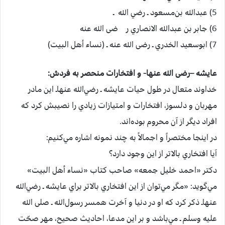
5) عبدالله بن‌مسعود ـ رضي الله ـ
6) جابر بن‌ عبدالله الانصاري‌ ر ضی الله عنه
7) ابوسعيد الخدري‌ ـ رضی الله عنه ـ (نساء أهل البيت)
عايشه –رضی الله عنها-‌ و افتخارات‌ منحصر به‌ فردش:‌
خداوند متعال‌ در طول‌ حيات‌ عايشه ـ رضي‌الله عنهاـ اين‌ مادر
مهربان‌ و دلسوز، افتخارات‌ و امتيازات‌ زيادي‌ را نصيبش‌ كرد كه‌
افراد ديگر از آن‌ محروم‌ بوده‌اند.
در اينجا مختصراً و اجمالاً به‌ چند نمونه‌ اشاره‌ مي‌كنيم‌:
آيا افتخاري‌ بالاتر از اين‌ وجود دارد؟
دكتر «احمد خليل‌ جمعه‌» صاحب‌ كتاب‌ «نساء أهل‌ البيت‌»
مي‌گويد: «مگر مي‌توان‌ از اين‌ افتخاري‌ بالاتر براي‌ عايشه ـ رضي‌الله
عنهاـ ذكر كرد كه‌ او در دنيا و آخرت‌ همسر رسول‌الله ـ صلی الله
علیه وسلم ـ مي‌باشد و بر اين‌ مدعا، احاديث‌ صحيح‌، مهر صحّت‌