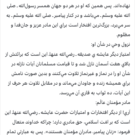
نهاده‌اند. پس‌ همين‌ كه‌ او در هر دو جهان‌ همسر رسول‌الله ـ صلی
الله علیه وسلم ـ مي‌باشد و در كنار پيامبر ـ صلی الله علیه وسلم ـ به‌
سر مي‌برد، بزرگ‌ترين‌ افتخار است‌ براي‌ اين‌ مادر عزيز و جان‌فدا و
مظلوم‌.
نزول‌ وحي‌ در شأن‌ او:
امتياز ديگر عايشه ‌ي‌ صديقه‌ ـ رضي‌الله عنهاـ اين‌ است‌ كه‌ برائتش‌ از
بالاي‌ هفت‌ آسمان‌ نازل‌ شد و تا قيامت‌ مسلمانان‌ آيات‌ نازله‌ در
شأن‌ او را در نماز و غيرنماز تلاوت‌ مي‌كنند و بدين‌ صورت‌ نامش‌
براي‌ هميشه‌ زنده‌ و جاودان‌ مي‌ماند و در مقابل‌ تلاوت‌ هر حرف‌ از
اين‌ آيات‌، ده‌ ثواب‌ به‌ قاري‌ آن‌ مي‌رسد.
مادر مؤمنان‌ عالَم‌:
آري‌! از ديگر افتخارات‌ و امتيازات‌ حضرت‌ عايشه ـ رضي‌الله عنهاـ اين‌
است‌ كه‌ بر امّت‌ اسلامي‌، حق‌ مادري‌ دارد؛ چراكه‌ خداوند متعال‌
فرمود: «زنان‌ پيامبر، مادران‌ مؤمنان‌ هستند». پس‌ به‌ عبارتي‌ تمام‌