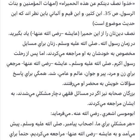
«خذوا نصف‌َ دينكم‌ عن‌ هذه‌ الحميراء» (امهات‌ المؤمنين‌ و بنات‌
الرسول‌، ص‌ 35. ابن كثير، و ابن قيم و آلباني باین نظر اند که این
حدیث موضوع است)
نصف‌ دين‌تان‌ را از اين‌ حميرا (عايشه –رضی الله عنها-‌) ياد بگيريد.
در زمان‌ رسول‌ الله ـ صلی الله علیه وسلم ـ زنان‌ براي‌ مسايل‌
مخصوص‌ به‌ خودشان‌ به‌ او مراجعه‌ مي‌كردند، اما پس‌ از رحلت‌
رسول‌ اكرم‌ ـ صلی الله علیه وسلم ـ، عايشه –رضی الله عنها-‌ مرجعي‌
براي‌ زن‌ و مرد، پير و جوان‌، عالم‌ و عامي‌، شد. همگي‌ براي‌ پاسخ‌
سؤالات‌ خويش‌ به‌ محضر او مي‌رفتند.
بزرگان‌ صحابه‌ نيز اگر در مسائل‌ فقهي‌ دچار مشكلي‌ مي‌شدند، به‌
ايشان‌ مراجعه‌ مي‌كردند.
ابوموسی‌ اشعري‌ ـ رضي الله عنه ـ مي‌فرمايد:
«هر مشكلي‌ براي‌ ما، اصحاب‌ پيامبر ـ صلی الله علیه وسلم ـ پيش‌
مي‌آمد و به‌ عايشه –رضی الله عنها-‌ مراجعه‌ مي‌كرديم‌، حتماً براي‌