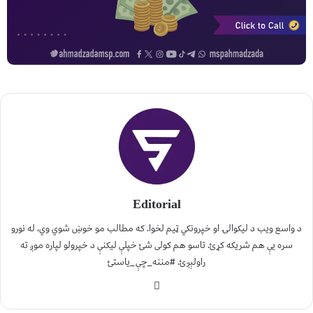
Editorial
د واسع ویب د لیکوالۍ او خپرونکي ټیم لخوا. که مطالب مو خوښ شوي وي، له نورو
سره یې هم شریکه کړئ. تاسو هم کولی شئ خپلې لیکنې د خپرولو لپاره موږ ته
راولېږئ. #مننه_چې_یاستئ