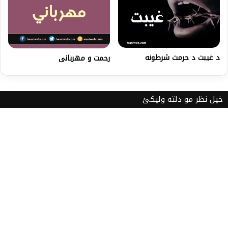
د غيبت د حرمت شرطونه
رحمت و مهربانی
خپل نظر مو دلته ولیکئ