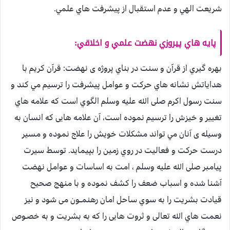
شريعت الهي و عدم استقبال از پيشرفت هاي علمي.
پايه هاي پيروزي نهضت علمي و اخلاقي:
بهره گيري از قرآن و سنت در بناي پروژه ی نهضت:‌ قرآن كريم با
هداياتش نشانه هاي حركت و عوامل پيشرفت را ترسيم مي كند و
سنت رسول اكرم صلی الله عليه وسلم الگوي است كه علامه هاي
تغيير و خيزش را ترسيم نموده است، آن علامه هايی كه انسان به
وسيله ی آنان مي تواند مشكلات خويش را علاج نموده و مسير
درست حركت و فعاليت در روي زمين را بپيمايد. توسط سيرت
پيامبر صلی الله عليه وسلم ، امت به اساسات و عوامل نهضت
آشنا شده و اسباب ضعف را كشف نموده و با منهج صحيح
قيادت بشريت را به سوي ساحل امان رهنمــون می شود و نيز
نعمت هاي الله تعالی و ثروت هايی را كه به بشريت و به خصـوص