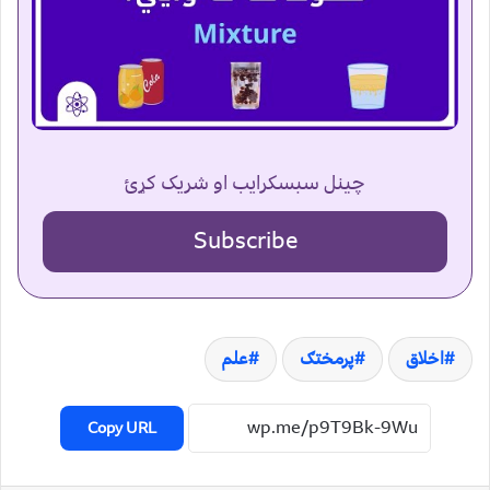
چینل سبسکرایب او شریک کړئ
Subscribe
اخلاق
پرمختګ
علم
Copy URL