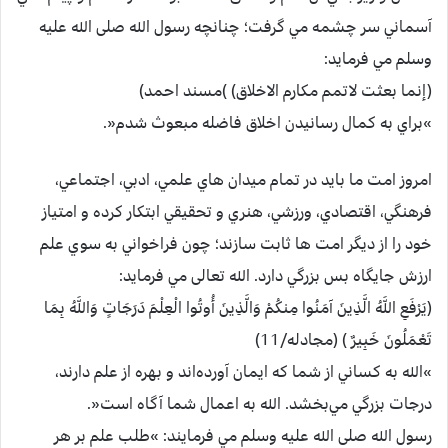
آسماني سر چشمه مي گرفت؛ چنانچه رسول الله صلی الله عليه
وسلم مي فرمايد:
‌(إنما بعثت لاتمم مكارم الاخلاق) )مسند احمد)
»براي به كمال رسانیدن اخلاق فاضله مبعوث شدم«.
امروز امت ما باید در تمام ميدان هاي علمي، ادبي، اجتماعي،
فرهنگي، اقتصادي، ورزشي، هنري و تحقيقي ابتكار كرده و امتياز
خود را از ديگر امت ها ثابت سازند؛ چون فراخواني به سوي علم
ارزش جایگاه بس بزرگي دارد. الله تعالی مي فرمايد:
(يَرْفَعِ اللَّهُ الَّذِينَ آمَنُوا مِنكُمْ وَالَّذِينَ أُوتُوا الْعِلْمَ دَرَجَاتٍ وَاللَّهُ بِمَا
تَعْمَلُونَ خَبِيرٌ ) ‏(مجادله/11)
»الله به كساني از شما كه ايمان آورده‌اند و بهره از علم دارند،
درجات بزرگي مي‌بخشد.‏ الله به اعمال شما آگاه است«.
رسول الله صلی الله عليه وسلم مي فرمايند:‌ »طلب علم بر هر