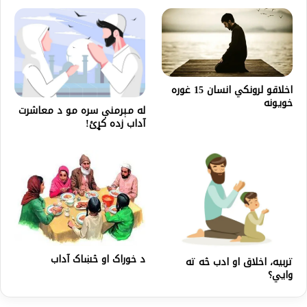
اخلاقو لرونکي انسان 15 غوره
خویونه
له مېرمنې سره مو د معاشرت
آداب زده کړئ!
د خوراک او څښاک آداب
تربیه، اخلاق او ادب څه ته
وایي؟