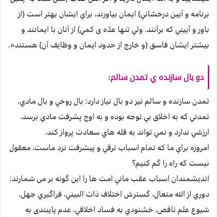
برنامه و آیين درخشاني) ايمان بياورند، براي ايشان بهتر است (از
باور و آیيني كه برآنند. ولي تنها عدّه ی كمي) از آنان با ايمانند و
بيشتر ايشان فاسق (و خارج از حدود ايمان و وظایف آن) هستند«.‏
دو بال سازنده ي تمدن سالم:‌
تمدن سازنده و سالم نيز دو بال نياز دارد:‌ بال روحي و بال مادي،
تمدني كه به اخلاق بي توجه بوده و به اوج پشرفت مادي برسد،
ارزشي ندارد و نمي تواند به قله هاي سعادت پرواز كند.
امروزه براي ما كه تمام اسباب ترقي و پيشرفت نزد ماست، معقول
نيست كه راه را گم كنيم؟
انديشمندان اسباب عقب ماني امت ها را اين گونه بر می شمارند:‌
دوري از الله متعال، گسترش اختلاف ذات البيني، فراگيري جهل،
شيوع علم ناقص، خشنودي به فساد اخلاقي، عدم پایبندی به