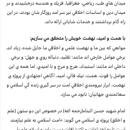
ميدان هاي طب، رياضي، جغرافيا، فزيك و هندسه درخشيدند و در
ميدان دين و اساسات اخلاقي نيز سر آمد روزگار شان بودند، در این
راه گام برداشتند و خدمات شایانی ارائه داند.
با همت و اميد، نهضت خويش را متحقق مي سازيم:
موانعي كه بين ما و نهضت علمي و اخلاقي ما حايل شده، زياد اند.
برخي عوامل خارجي اند مانند: تقليد، دنباله روي و جهل؛ و برخي
داخلي اند مانند:‌ استبداد، هرج و مرج و نا اميدي. اما همه ی اين
عوامل را قوت، همت، نيك فالي، اميد، آگاهي اجتهادي از پروژه ی
نهضت، ابراز نيرومندي اخلاقي امت در سر گيري زنده گي اسلامي و
سعاتمندي جهانيان؛ نابود مي سازد.
امام شهيد حسن البناء(رحمه الله) در خصوص اين دو ستون (علم
و اخلاق) پروژه ی اسلامي مي گويد:‌ »امت اسلامي به علم نيازمند
است تا به اختراعات و اكتشافات دسـت يابد و اسلام علم را