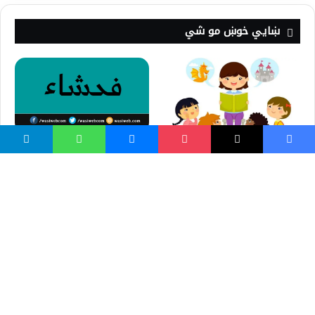
ښايي خوښ مو شي
فحشاء خپرونکو ته د قرآن کريم
خبرداری
پیشو غواړي کبان ونیسي-
ماشومانو کیسه
ظهوراسلام يا تحولی سترگ
په ذاکرينو کې حسابېدل
درسرنوشت زن