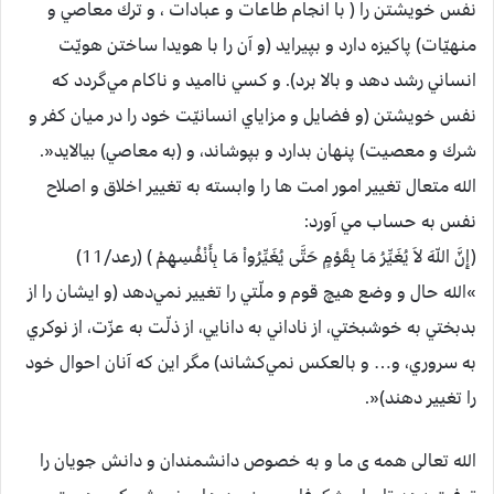
نفس خويشتن را ( با انجام طاعات و عبادات ، و ترك معاصي و
منهيّات) پاكيزه دارد و بپيرايد (و آن را با هويدا ساختن هويّت
انساني رشد دهد و بالا برد). ‏‏‏و كسي نااميد و ناكام مي‌گردد كه
نفس خويشتن (و فضایل و مزاياي انسانيّت خود را در ميان كفر و
شرك و معصيت) پنهان بدارد و بپوشاند، و (به معاصي) بيالايد«.‏
الله متعال تغيير امور امت ها را وابسته به تغيير اخلاق و اصلاح
نفس به حساب مي آورد:
(إِنَّ اللّهَ لاَ يُغَيِّرُ مَا بِقَوْمٍ حَتَّى يُغَيِّرُواْ مَا بِأَنْفُسِهِمْ ) (رعد/11)
»الله حال و وضع هيچ قوم و ملّتي را تغيير نمي‌دهد (و ايشان را از
بدبختي به خوشبختي، از ناداني به دانایي، از ذلّت به عزّت، از نوكري
به سروري، و… و بالعكس نمي‌كشاند) مگر اين كه آنان احوال خود
را تغيير دهند)«.
الله تعالی همه ی ما و به خصوص دانشمندان و دانش جويان را