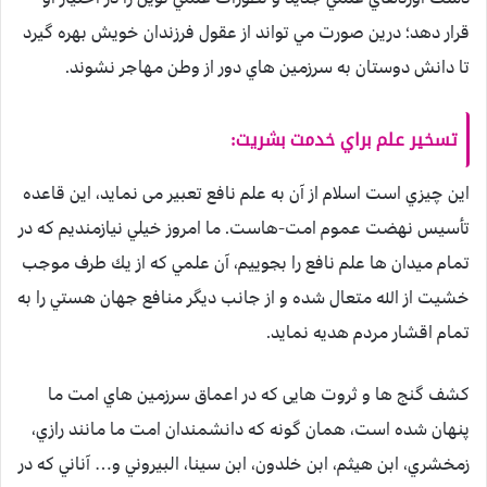
قرار دهد؛ درين صورت مي تواند از عقول فرزندان خويش بهره گيرد
تا دانش دوستان به سرزمين هاي دور از وطن مهاجر نشوند.
تسخير علم براي خدمت بشريت:
اين چيزي است اسلام از آن به علم نافع تعبیر می نماید، اين قاعده
تأسيس نهضت عموم امت-هاست. ما امروز خيلي نيازمنديم كه در
تمام ميدان ها علم نافع را بجوييم، آن علمي كه از يك طرف موجب
خشيت از الله متعال شده و از جانب ديگر منافع جهان هستي را به
تمام اقشار مردم هديه نمايد.
كشف گنج ها و ثروت هايی كه در اعماق سرزمين هاي امت ما
پنهان شده است، همان گونه که دانشمندان امت ما مانند‌ رازي،
زمخشري، ابن هيثم، ابن خلدون، ابن سينا، البيروني و… آناني كه در