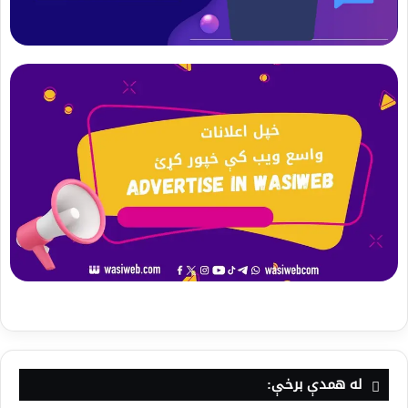
له همدې برخې: