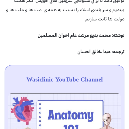
توفيق دهد تا براي شكوفايي سرزمين هاي خويش، كمر همت
ببنديم و سر بلندي اسلام را نسبت به همه ی امت ها و ملت ها و
دولت ها ثابت سازيم.
نوشته: محمد بديع مرشد عام اخوان المسلمين
ترجمه: عبدالخالق احسان
Wasiclinic YouTube Channel