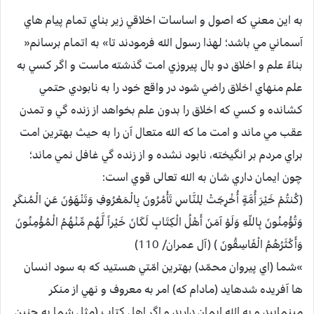
به اين معني كه اصول و اساسات اخلاقي زير بناي تمام پيام هاي
آسماني مي باشد؛ لهذا رسول الله فرمودند تا» به اتمام برسانم«
بناءً علم و اخلاق دو بال پيروزي امت گذشته ماست و اگر كسي به
علم منهاي اخلاق راضي شود در واقع خود را به نابودي حتمي
كشانده و كسي كه اخلاق را بدون علم بخواهد از زنده گي و تمدن
عقب مي ماند و امت ما كه الله متعال آن را به حيث بهترين امت
براي مردم بر انگيخته، نابود نشده و از زنده گي غافل نمي ماند؛
چون ايمان داري شان به الله تعالی قوي است:
(كُنتُمْ خَيْرَ أُمَّةٍ أُخْرِجَتْ لِلنَّاسِ تَأْمُرُونَ بِالْمَعْرُوفِ وَتَنْهَوْنَ عَنِ الْمُنكَرِ
وَتُؤْمِنُونَ بِاللّهِ وَلَوْ آمَنَ أَهْلُ الْكِتَابِ لَكَانَ خَيْراً لَّهُم مِّنْهُمُ الْمُؤْمِنُونَ
وَأَكْثَرُهُمُ الْفَاسِقُونَ ) ‏(آل عمران/ 110)
»‏شما (اي پيروان محمّد) بهترين امّتي هستيد كه به سود انسان
ها آفريده شدهايد (مادام كه) امر به معروف و نهي از منكر
مينمایيد و به الله ايمان داريد و اگر اهل كتاب (مثل شما به چنين