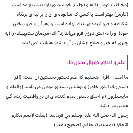
(مخالفت فرمان) الله و (جلب) خوشنودي (او) بنياد نهاده است،
(كارش) بهتر است يا كسي كه شالوده ی آن را بر لبه ی پرتگاه
شكافته و فرو تپيده‌اي بنياد نهاده است و (هر آن با فرو ريختن
خود) او را به آتش دوزخ فرو مي‌اندازد؟ الله مردمان ستم‌پيشه را (به
چيزي كه خير و صلاح ايشان در آن باشد) هدايت نمي‌كند«.‏
علم و اخلاق دو بال تمدن ما:‌
ما امت » اقرأ« هستيم كه علم دستور نخستين آن است: (اقرأ
باسم ربك الـذي خلق ) و نوشتــن دستــور دومــي مي باشد (والقلم و
مايسطرون ) و اخلاق دستور تمام كننده ی آن در واقعيـت زنده گــي
عمـلي مي باشد.
رسول الله صلی الله عليه وسلم مي فرمايند:‌ (بعثت لاتمم مكارم
الاخلاق) (مستدرک حاکم، تصحیح ذهبی)