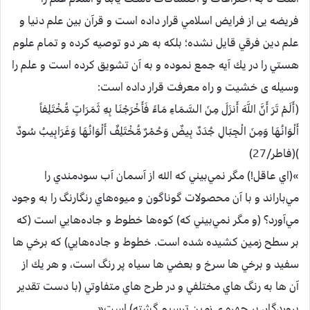
فريضه یی از فرايض اسلامي قرار داده است و قرآن بين علم دنيا و
علم دين فرقي قايل نشده؛ بلكه به هر دو توصيه كرده و تمام علوم
هستي را در يك آيه جمع نموده و به آن تشويق كرده است و علم را
وسيله ی خشيت و راه معرفت قرار داده است:
(أَلَمْ تَرَ أَنَّ اللَّهَ أَنزَلَ مِنَ السَّمَاءِ مَاءً فَأَخْرَجْنَا بِهِ ثَمَرَاتٍ مُّخْتَلِفاً
أَلْوَانُهَا وَمِنَ الْجِبَالِ جُدَدٌ بِيضٌ وَحُمْرٌ مُّخْتَلِفٌ أَلْوَانُهَا وَغَرَابِيبُ سُودٌ
)‏(فاطر/27) ‏
»(اي عاقل!) مگر نمي‌بيني كه الله از آسمان آب سودمندي را
مي‌باراند و با آن محصولات گوناگون و ميوه‌هاي رنگارنگ را به وجود
مي‌آورد؟ (و مگر نمي‌بيني كه) كوه‌ها خطوط و جاده‌هایي است (كه
بر سطح زمين كشيده شده است. خطوط و جاده‌هایي) كه برخي ها
سفيد و برخي ها سرخ و بعضي ها سياه پر رنگ است، و هر يك از
آن ها به رنگ هاي مختلفي و در طرح هاي متفاوتي (با دست تقدير
پروردگار، بر چهره ی زمين ترسيم گشته) است«.‏