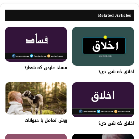
Related Articles
فساد عاردى كه شعار؟
اخلاق څه شی دی؟
روش تعامل با حیوانات
اخلاق څه شی دی؟