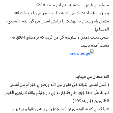
مسلماني فرض است«. (سنن ابن ماجه-224)
و نيز مي فرمايند: »‌كسي كه به طلب علم راهي را بپيمايد الله
متعال راه رسيدن به بهشت را برايش آســان مي گرداند«. (صحیح-
المسلم)
علمی سبب تمدن و سازنده گي مي گردد كه بر مبناي اخلاق به
دست آمده باشد.
الله متعال مي فرمايد:‌
(أَفَمَنْ أَسَّسَ بُنْيَانَهُ عَلَى تَقْوَى مِنَ اللّهِ وَرِضْوَانٍ خَيْرٌ أَم مَّنْ أَسَّسَ
بُنْيَانَهُ عَلَىَ شَفَا جُرُفٍ هَارٍ فَانْهَارَ بِهِ فِي نَارِ جَهَنَّمَ وَاللّهُ لاَ يَهْدِي الْقَوْمَ
الظَّالِمِينَ‏ ) (توبه/109)
»‏‏آيا كسي كه شالوده ی آن (مسجد) را بر پايه ی تقوا و پرهيز از