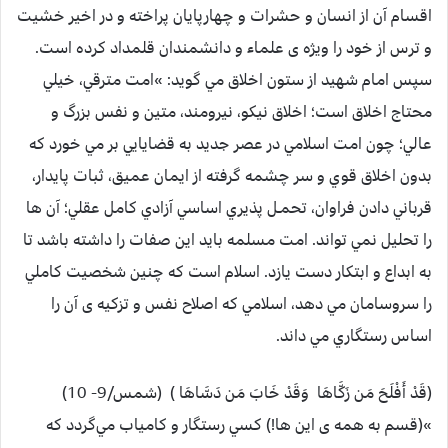
اقسام آن از انسان و حشرات و چهارپايان پراخته و در اخير خشيت
و ترس از خود را ويژه ی علماء و دانشمندان قلمداد كرده است.
سپس امام شهيد از ستون اخلاق مي گويد: »امت مترقي، خيلي
محتاج اخلاق است؛ اخلاق نيكو، نيرومند، متين و نفس بزرگ و
عالي؛ چون امت اسلامي در عصر جديد به قضايايي بر مي خورد كه
بدون اخلاق قوي و سر چشمه گرفته از ايمان عميق، ثبات پايدار،
قرباني دادن فراوان، تحمـل پذيري اساسي آزادي كامل عقلي؛ آن ها
را تحليل نمي تواند. امت مسلمه بايد اين صفات را داشته باشد تا
به ابداع و ابتكار دست يازد. اسلام است كه چنين شخصيت كاملي
را سروسامان مي دهد، اسلامي كه اصلاح نفس و تزكيه ی آن را
اساس رستگاري مي داند.
(‏قَدْ أَفْلَحَ مَن زَكَّاهَا ‏‏ وَقَدْ خَابَ مَن دَسَّاهَا ) ‏ (شمس/9- 10)
»(قسم به همه ی اين ها!) كسي رستگار و كامياب مي‌گردد كه