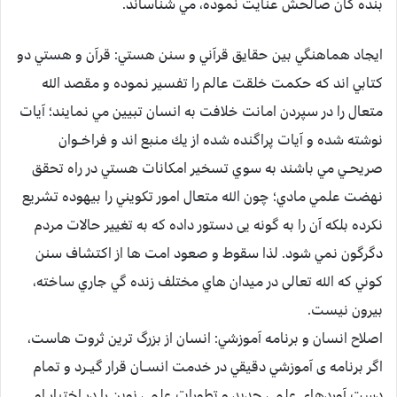
بنده گان صالحش عنايت نموده، مي شناساند.
ايجاد هماهنگي بين حقايق قرآني و سنن هستي: قرآن و هستي دو
كتابي اند كه حكمت خلقت عالم را تفسير نموده و مقصد الله
متعال را در سپردن امانت خلافت به انسان تبیین مي نمايند؛ آيات
نوشته شده و آيات پراگنده شده از يك منبع اند و فراخــوان
صريحــي مي باشند به سوي تسخير امكانات هستي در راه تحقق
نهضت علمي مادي؛ چون الله متعال امور تكويني را بيهوده تشريع
نكرده بلكه آن را به گونه یی دستور داده كه به تغيير حالات مردم
دگرگون نمي شود. لذا سقوط و صعود امت ها از اكتشاف سنن
كوني كه الله تعالی در ميدان هاي مختلف زنده گي جاري ساخته،
بيرون نيست.
اصلاح انسان و برنامه آموزشي: انسان از بزرگ ترين ثروت هاست،
اگر برنامه ی آموزشي دقيقي در خدمت انســان قرار گيــرد و تمام
دست آوردهاي علمي جديد و تطورات علمي نوين را در اختيار او