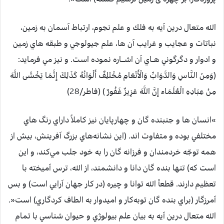
الله متعال درين آيه به فلك و علم نجوم، ارتباط آسمان به زمين،
نباتات و عجايب و غرايب آن ها، علم جيولوجي و طبقه هاي زمين
و ادوار و دگرگوني هــاي آن اشـــاره نموده است. و نيز مي فرمايد:
(وَمِنَ النَّاسِ وَالدَّوَابِّ وَالْأَنْعَامِ مُخْتَلِفٌ أَلْوَانُهُ كَذَلِكَ إِنَّمَا يَخْشَى اللَّهَ
مِنْ عِبَادِهِ الْعُلَمَاء إِنَّ اللَّهَ عَزِيزٌ غَفُورٌ ) ‏(فاطر/28)
»‏انسان ها و جنبنده گان و چهارپايان نيز كاملاً داراي رنگ هاي
مختلفي بوده و متفاوت اند. (اين نشانه‌هاي بزرگ آفرينش، بيش از
همه توجّه خردمندان و فرزانه گان را به خود جلب مي‌كند، و اين
است كه) تنها بنده گان دانا و دانشمند، از الله، ترس آميخته با
تعظيم دارند. قطعاً الله توانا و چيره (در كار جهان آرایي است) و بس
آمرزگار (براي بنده گان توبه‌كار و اميدوار به الطاف كردگاري) است«.‏
الله متعال درين آيه به بيان علم بيولوژي و حيوان شناسي با تمام