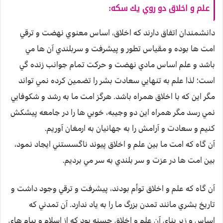
علم و اخلاق دو روي يك سكه:‌
دانشمندان اتفاق دارند كه اخلاق، اساس معنوي نهضت و ترقي
امت ها بوده و مقياس تطور و پيشرفت و سربلندي آن ها مي
باشد و علم اساس مادي نهضت و حركت تمام جوانب زنده گي
است؛ لذا علم به تنهايي سعادت بشر را تضمين کرده نمي تواند
مگر اين كه با اخلاق همراه باشد. هرگز امت ما به رشد و شكوفايي
نمي رسد مگر همراه اين دو وجيبه، خوبي ها را در جامعه پيشكش
كنيم و سعادت و آرامش را به جهانيان به ارمغان آوريم.
آن گاه كه امت ما بين علم و اخلاق پيوند ناگسستني ايجاد نمود،
بين امت ها در عزت و سر بلندي به سر مي برديم.
آن گاه كه علم و اخلاق توأم بودند، پيشرفت و ترقي وجود داشت و
تاريخ بشري مانند تمدن بزرگ ما را به ياد ندارد. آن تمدني كه
اساس و زير بناي آن علم و اخلاق حسنه بود كه از اسلام و پيام هاي