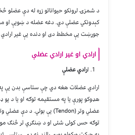
د شمزۍ لرونکو حیواناتو زړه له دې عضلو څ
کېدونکي عضلې دي. دغه عضله د ښويې او مخ
جوړښت یې مخطط دی او دنده یې غیر ارادي د
ارادي او غیر ارادي عضلې
ا
رادي عضلې
ارادي عضلات هغه دي چې ستاسې بدن يې په 
هډوکو پورې يا په مستقيمه توګه او يا د يو 
عضلي وتر (Tendon) يې بولي.‌ 
توګه حس کولی شئی او د ښنګري تر څنګ موقعي
په حرکت ورکولو پورې رالنډ نه دی.‌ ستاسې ژب