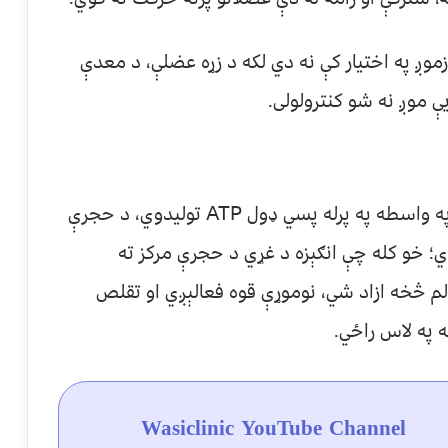
وږ په اختیار کې نه دي لکه د زړه عضلې، د معدې
موږ نه شو کنترولولی.
عضلاتي حجرې د هوازي او غیر هوازي انرژۍ په واسطه په پرله پسي ډول ATP تولیدوي، د حجرې
ي؛ خو کله چې انګېزه د غړي د حجرې مرکز ته
لم څخه ازاد شي، نوموړې قوه فعالېږي او تقلص
Wasiclinic YouTube Channel