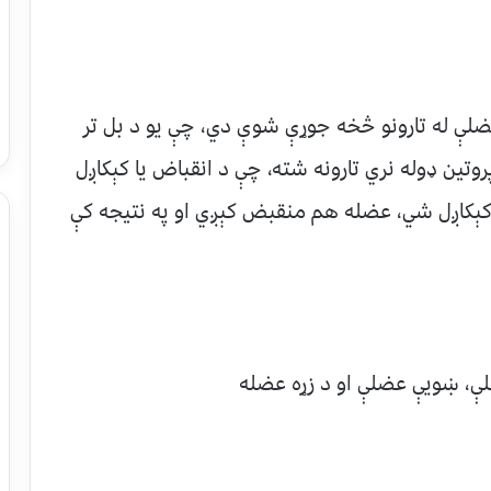
عضلې له تارونو څخه جوړې شوې دي، چې یو د بل تر
وتین ډوله نري تارونه شته، چې د انقباض یا کېکاږل
 کېکاږل شي، عضله هم منقبض کېږي او په نتیجه کې
، ښویې عضلې او د زړه عضله