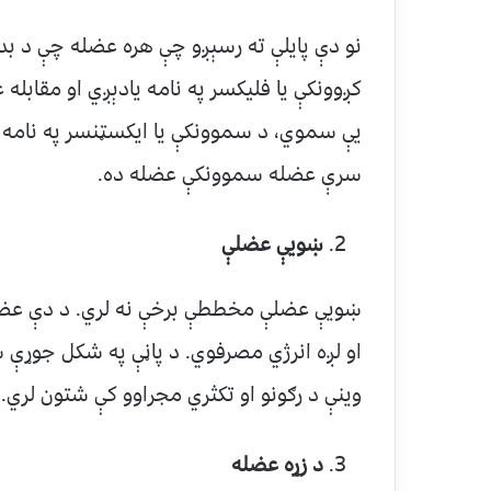
نو دې پايلې ته رسېږو چې هره عضله چې د بد
کږوونکې یا فلیکسر په نامه یادېږي او مقابله
یې سموي، د سموونکې یا ایکسټنسر په نامه 
سرې عضله سموونکې عضله ده.
ښویې عضلې
ښويې عضلې مخططې برخې نه لري. د دې عضل
او لږه انرژي مصرفوي. د پاڼې په شکل جوړ
وینې د رګونو او تکثري مجراوو کې شتون لري.
د زړه عضله