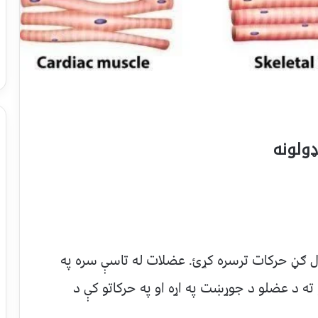
ولونه
هال ګڼ حرکات ترسره کړئ. عضلات له تاسې سره په
ه د عضلو د جوړښت په اړه او په حرکاتو کې د