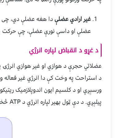
غیر ارادي عضلې
دا هغه عضلې دي، چی زم
عضلې او داسې نورې عضلې، چې حرکت یې 
د غړو د انقباض لپاره انرژي
د استراحت په وخت کې دا انرژي غیر فعاله و
ورسېږي او د کلسیم ایون اندوپلازمیک ریتیکو
پیلېږي. د دې ټول بهیر لپاره انرژي د ATP څخه په لاس راځي.