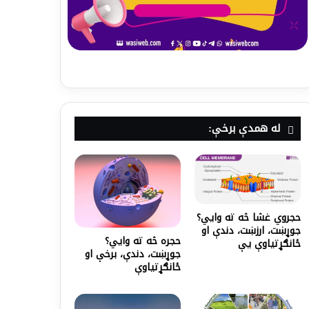
له همدې برخې:
حجروي غشا څه ته وايي؟
جوړښت، ارزښت، دندې او
حجره څه ته وايي؟
ځانګړتیاوې یې
جوړښت، دندې، برخې او
ځانګړتیاوې