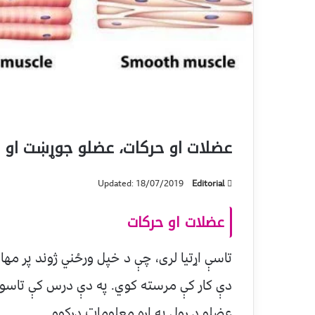
عضلات او حرکات، عضلو جوړښت او ډ
Updated: 18/07/2019
Editorial
عضلات او حرکات
تاسې اړتیا لری، چې د خپل ورځني ژوند پر م
دې کار کې مرسته کوي. په دې درس کې تاسو ت
عضلو د رول په اړه معلومات درکوو.