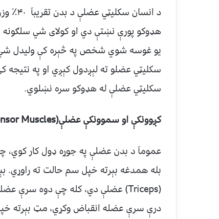
د انسان 
هډوکو پورې نښتې دي او کولای شي سلګونه ډ
یو غوسه شوي شخص په څېره کې ولیدل شي. کل
سکلیټي عضلې له هډوکو سره نښلوي.
کږوونکې او سموونکې عضلې(
ensor Muscles
عمومآ د بدن عضلې په جوړه ډول کار کوي، چې
(Triceps) عضلې دي، کله چې دوه سرې 
درې سرې عضله انقباض وکړي، مټ بېرته خپل