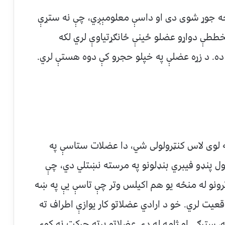
خه جوړ شوی دی او داسې معلومېږي، چې نه ستړې
ططې دواړو عضلو ځينې ځانګړتیاوې لري لکه
ه. د زړه عضلې په خپلو حجرو کې دوه هستې لري.
لوی لاس کنټرولولی شي، دا عضلات ستاسې په
ډول پنډو فيبري بنډلونو په مرسته نښتلي دي، چې
د دې عضلي وترونو له منځه يو هم اکيلس وتر چې تاسې يې په ښه
ت لري. خو د ارادي عضلاتو کار يوازې اطراف ته
ه، سترګې او ژامه له دې عضلاتو پرته حرکت نه کوي.‌