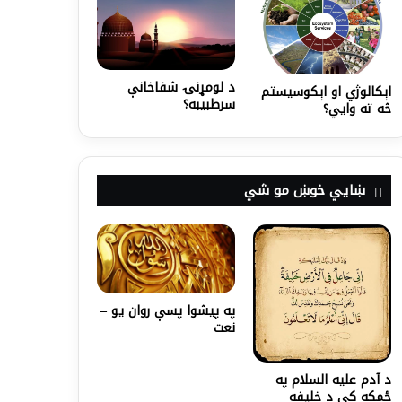
د لومړنۍ شفاخانې
اېکالوژي او اېکوسیستم
سرطبيبه؟
څه ته وايي؟
ښايي خوښ مو شي
په پیشوﺍ پسې روان یو –
نعت
د آدم عليه السلام په
ځمکه کې د خلیفه