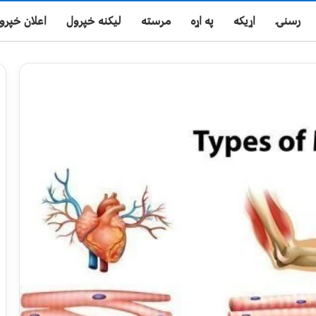
رسنۍ
اړیکه
په اړه
مرسته
لیکنه خپرول
اعلان خپرو