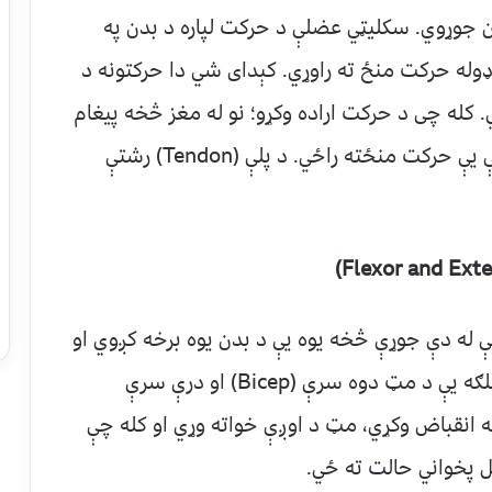
سکلیټي عضلې د بدن تقریبآ ۴۰٪ وزن جوړوي. سکلیټي عضلې د حرکت لپاره د بدن په
وله حرکت منځ ته راوړي. کېدای شي دا حرکتونه د
ه چی د حرکت اراده وکړو؛ نو له مغز څخه پیغام
سکلیټي عضلو ته لېږدول کېږي او په نتیجه کې یې حرکت منځته راځي. د پلې (Tendon) رشتې
)
Flexor and Ext
 له دې جوړې څخه یوه یې د بدن یوه برخه کږوي او
بله همدغه بېرته خپل سم حالت ته راوړي. بېلګه یې د مټ دوه سرې (Bicep) او درې سرې
عضله انقباض وکړي، مټ د اوږې خواته وړي او کله چې
 پخواني حالت ته ځي.