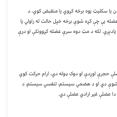
ن یا سکلیټ یوه برخه کږوي یا منقبض کوي، د
 عضله یې چې کږه شوې برخه خپل حالت ته راولي یا
یادېږي. لکه د مټ دوه سرې عضله کږوونکې او درې
ې حجرې اوږدې او دوک ډوله دي، ارام حرکت کوي
ې شوې دي او د هضمي سیستم، تنفسي سیستم، د
 دا عضلې غیر ارادي عضلې دي.