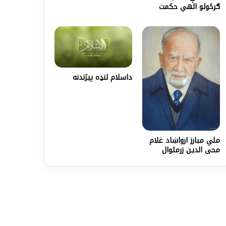
ګرځولو الهي حکمت
داسلام لنډه پيژندنه
ملي مبارز ارواښاد غلام
محی الدين زرملوال