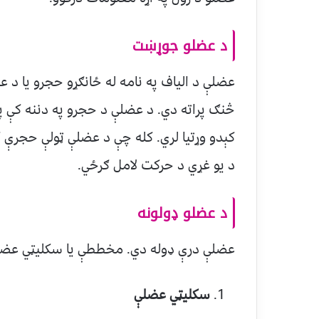
د عضلو جوړښت
عضلې د الیاف په نامه له ځانګړو حجرو یا د 
څنګ پراته دي. د عضلې د حجرو په دننه کې پر
کېدو وړتیا لري. کله چې د عضلې ټولې حجرې
د یو غړي د حرکت لامل ګرځي.
د عضلو ډولونه
عضلې درې ډوله دي. مخططې یا سکلیټي عضلې
سکلیټي عضلې