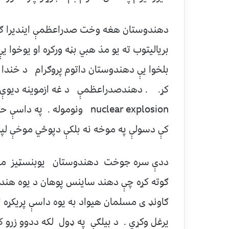
برياليتوب ته يو مذ هبي بڼه ورکړه او يوخوا 
nuclear explosion ونوموله 
کې دسولې په موخه نه بلکې دپوځي موخې لپاره
ګوته کړه چې دهند ساينس پوهان د يوه هندي 
ګاونډ ی مسلمان هيواد به یوه داسې پریکړه 
يرغل وکړي . د بيلګې په ډول لکه ددوو زرو