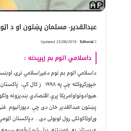
عبدالقدیر- مسلمان پښتون او د اټو
Updated: 23/08/2019
Editorial
داسلامي اتوم بم زېږېدنه :
داسلامي اتوم بم نوم دغیراسلامي نړۍ اوبنسټ
خپورکړوکله چې په ١٩٩٨ ز کال
هیوادونواوامریکا پرې اقتصادي بنديزونه ولګو
پښتون عبدالقدیر خان دی چې ديورانیوم غني ک
وړاوټاکونکی رول لوبولی دی . دپاکستان اټوم
عربستان په غوښتنه پیل شو ترڅوپه سیمه ک