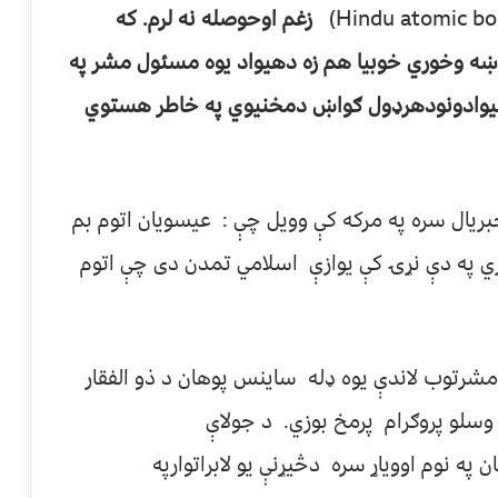
زغم اوحوصله نه لرم. که
اښه وخوري خوبيا هم زه دهیواد يوه مسئول مشر په
هیوادونودهرډول ګواښ دمخنيوي په خاطر هستوي
بریال سره په مرکه کې وویل چې : عيسویان اتوم بم
 لري په دې نړۍ کې یوازې اسلامي تمدن دی چې اتوم
ن تر مشرتوب لاندې يوه ډله ساينس پوهان د ذو الفقار
وسلو پروګرام پرمخ بوزي. د جولاې
دير خان په نوم اووياړ سره دڅيړنې يو لابراتوارپه