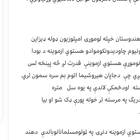
يټه هندوستان خپله لوموړۍ امپلوزیون ډوله ډیزاین
(Implosion design) اودپلوتونیوم چاودیدونکوموادو هستوي ازموینه د بودا
ړه . دنوموړې هستوي ازموینې قدرت لږ څه پینځه لس
ین ټي 15 kilotons TNT اټکل کيږي چې دجاپان هيروشيما اتوم بم سره سمون لري.
ښته اودځمکې لاندې په يوه سل متره
 سورۍ دریگ په مرسته تر خوله پورې ډک شو او بیا
وي ازموینه دنړۍ په ټولومسلمانانوباندې دهند