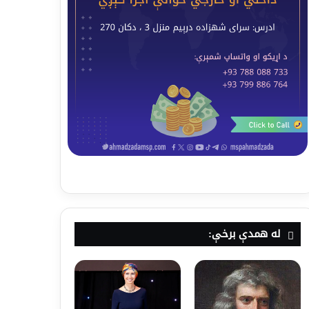
له همدې برخې: