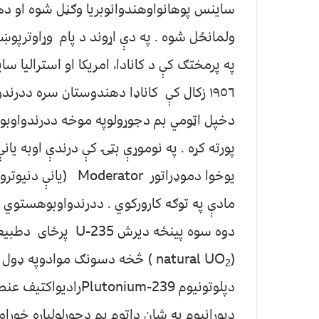
ساينس پوهانواوهندوانوبريا وګڼل شوه او د
ولمانځل شوه . په دې اړوند د پام وړاوترپو
په پرمختګ کې د کانادا، امريکا او استراليا سا
١٩٥٦ زکال کې کاناډا دهندوستان سره ددر
پورته کړه . په نوموړې بټۍ کې درندې اوبه يان
یوخوا دموډراتور ator
مادې په توګه کارورکوي . ددرندواوبوهستوي 
(natural UO
) څخه دسونګ موادوپه ډول کا
2
دپلوتونیوم tonium-239
دیورانیوم په شان داتوم بم دجوړلولپاره خور