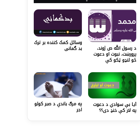
وسائل کمک کننده بر ترک
د رسول الله ص ژوند،‌
بد گمانی
پرورښت، نبوت او دعوت
څو لنډو ټکو کې
په مرګ باندې د صبر کولو
آيا بې سوادي د دعوت
اجر
په لار کې خنډ دی؟؟