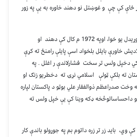
هر ځاې کې چې و غوښتل نو دهند خاوره به يې په زور
دهندو اټومي بم Hindu atomic bombجوړيدل یو خوا، اوپه 1972 م کال کې دهند او
يش خاورې بايلل بلخواد اسې پایلې رامنځ ته کړې
ي دخپل ولس تر سخت فشارلاندې ر اغلل . په
تان ته بلکې ټولې اسلامي نړۍ ته دخطريو زنګ او
م کال کې دهغه وخت صدراعظم ذوالفقار علي بوټو د پاکستان لپاره
او داحساساتوڅخه ډکه وينا کې يې خپل ولس ته
ي، بايد زر تر زره داتوم بم په جوړولو باندې کار