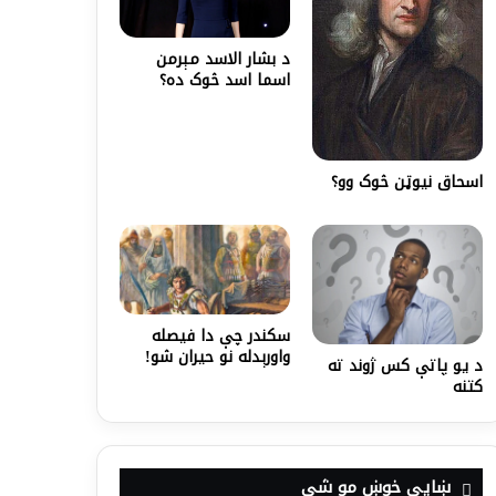
د بشار الاسد مېرمن
اسما اسد څوک ده؟‌
اسحاق نيوټن څوک وو؟
سکندر چې دا فیصله
واورېدله نو حیران شو!
د یو پاتې کس ژوند ته
کتنه
ښايي خوښ مو شي