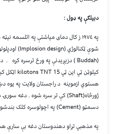
دبیلګې په ډول :
په ١٩٧٤ ز کال دمای میاشتې په اتلسمه ن
شوې ټکنالوژي 
(Buddah ) دزيږیدنې په ورځ ترسره ک
کیلوټن ټي ا
هستوي ازموینه د راجستان ولایت په یوه د
ژورڅاه(Shaft) کې تر سره شوه . دغه
دسمټو (Cement) په اچولوسره کلک بندشو.
په مذهبي تړاو دهندوستان دغه بې سارې هست