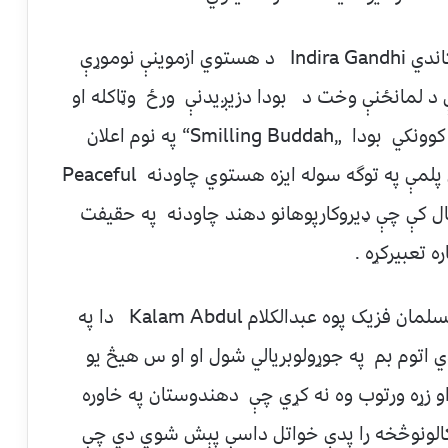
دهندوستان هغه وخت صدراعظمې اينديرا ګاندي Indira Gandhi د هستوي ازموينې نوموړې
يې د لمانځنې وخت د بودا دزيږيدنې ورځ وټاکله او
بلخوا يې دهندوستان داتوم پروګرام د خندا کوونکي بودا „Smilling Buddah“ په نوم اعلان
کړ. . دهندصدراعظمې د غه ازموینه دیوې پلمې په توگه سوله ایزه هستوي چاودنه Peaceful
. په داسې حال کې چې ډیروکارپوهانو دهند چاودنه په حقیفت
 تعبیرکړه .
ددې سره جوخت دهندوستان يوبنسټيز مسلمان فزيک پوه عبدالکلام Kalam Abdul دا په
اتوم بم په جوړولوبريالي شول او او س هيڅ يو
او زړه ورتوب وه نه کړي چې دهندوستان په خاوره
 کالونوڅخه را پدې خواتل داسې پېش شوي دي چې