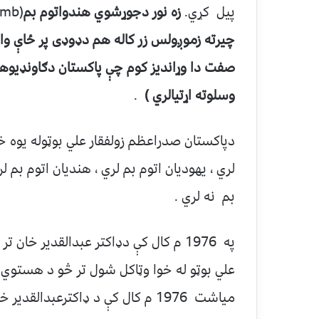
پيل کړي.
زه نور دجوړشوي هندواتوم بم
(Hindu atomic bomb)
چيرته زموږولس زر کاله هم دډوډی پر ځاې و
صفت دا وړانديز کوم چې پاکستان دګاونډیو
وسلوته اړتیالري )
.
دپاکستان صدراعظم زولفقار علي بوټوله يوه خ
لري ، یهودیان اتوم بم لري ، هندیان اتوم بم
بم نه لري .
په 1976 م کال کې دډاکتر عبدالقدير خا
علي بوټو له خوا وټاکل شول تر څو د هستوي 
مياشت 1976 م کال کې د ډاکترعبدالق