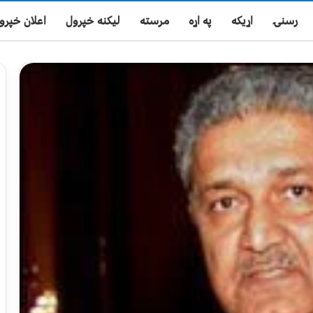
رسنۍ
اړیکه
په اړه
مرسته
لیکنه خپرول
اعلان خپرو