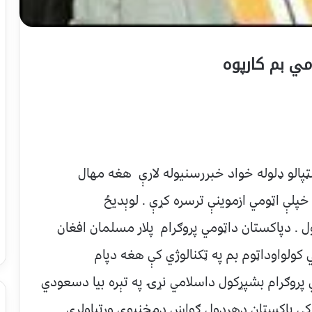
مي بم کارپوه
پالو ډلوله خواد خبررسنیوله لارې هغه مهال
 کې، پاکستان خپلې اټومي ازموينې ترسره کړې . لوېدیځ
ل . دپاکستان داټومي پروګرام پلار مسلمان افغان
ولواوداټوم بم په ټکنالوژي کې هغه دپام
ي پروګرام بشپړکول داسلامي نړۍ په تېره بیا دسعودي
ې پاکستان دهرډول ګواښ دمخنيوي وړتیاولري .