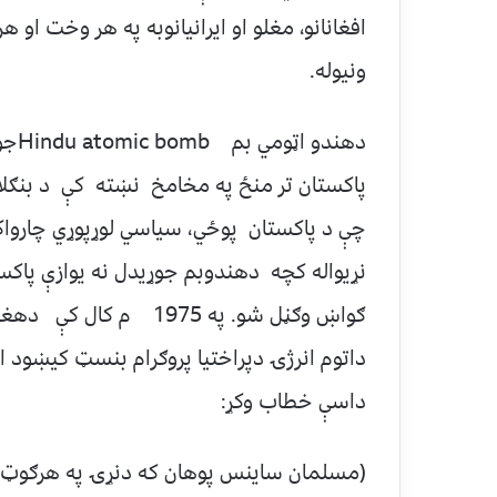
افغانانو، مغلو او ايرانيانوبه په هر وخت او 
ونيوله.
پاکستان تر منځ په مخامخ نښته کې د بنګلاد
چې د پاکستان پوځي، سياسي لوړپوړي چارواک
نړیواله کچه دهندوبم جوړیدل نه يوازې پاکس
ګواښ وګڼل شو. په 1975 
داتوم انرژۍ دپراختيا پروګرام بنسټ کيښود 
داسې خطاب وکړ:
(مسلمان ساينس پوهان که دنړۍ په هرګوټ کې و