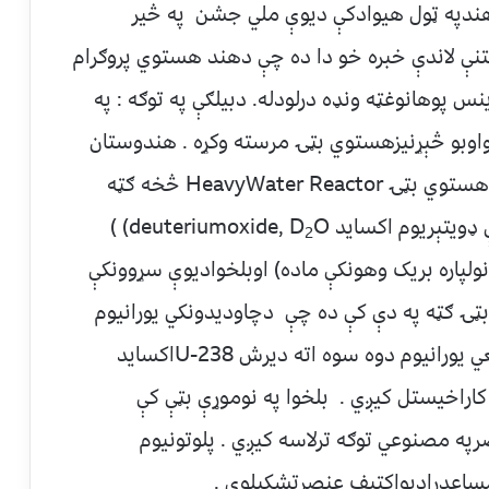
هندپه ټول هيوادکې ديوې ملي جشن په څير
ښتنې لاندې خبره خو دا ده چې دهند هستوي پروګرام
ينس پوهانوغټه ونډه درلودله. دبیلګې په توګه : په
ندواوبو څېړنيزهستوي بټۍ مرسته وکړه . هندوستان
دخپل اټومي بم دجوړولوپه موخه ددرندواوبوهستوي بټۍ HeavyWater Reactor څخه ګټه
ې ډویتېریوم اکساید
deuteriumoxide, D
O) )
2
Moder (یانې دنیوترونولپاره بریک وهونکې ماده) اوبلخوادیوې سړوونکې
بټۍ ګټه په دې کې ده چې دچاودیدونکي یورانیوم
دوه سوه پینځه دیرش U-235 پرځای دطبیعي یورانیوم دوه سوه اته دیرش U-238اکساید
راخیستل کیږي . بلخوا په نوموړې بټې کې
Pluرادیواکتیف عنصرپه مصنوعي توګه ترلاسه کیږي . پلوتونیوم
امساعدرادیواکتیف عنصرتشکیلوي .