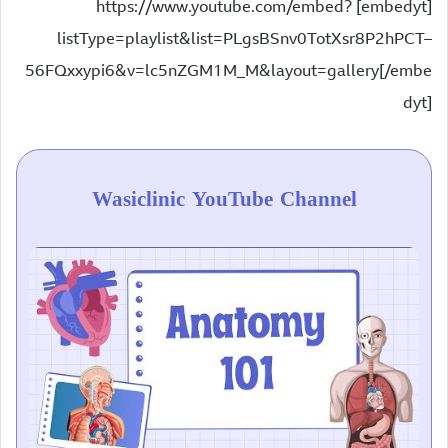
[embedyt] https://www.youtube.com/embed?
listType=playlist&list=PLgsBSnv0TotXsr8P2hPCT–
56FQxxypi6&v=lc5nZGM1M_M&layout=gallery[/embe
dyt]
Wasiclinic YouTube Channel