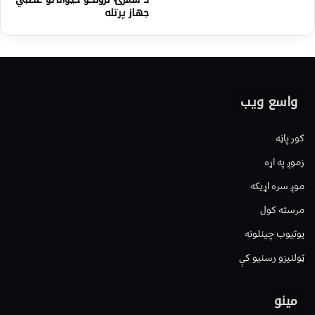
جهاز پرتله
واسع ویب
کور پاڼه
زموږ په اړه
موږ سره اړیکه
مرسته کول
یوتیوب چینلونه
ټولنیزو رسنیو کې
مینو