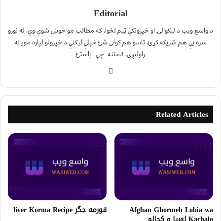
Editorial
د واسع ویب د لیکوالۍ او خپرونکي ټیم لخوا. که مطالب مو خوښ شوي وي، له نورو
سره یې هم شریکه کړئ. تاسو هم کولی شئ خپلې لیکنې د خپرولو لپاره موږ ته
راولېږئ. #مننه_چې_یاستئ
Related Articles
Afghan Ghormeh Lobia wa
قورمه جگر liver Korma Recipe
Kachalo لوبیا و کچالو