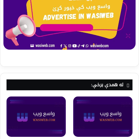
له همدې برخې: