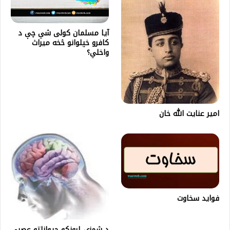
آیا مسلمان کولی شي چې د
کافرو خپلوانو څخه میراث
واخلي؟
امير عنايت الله خان
فواید سخاوت
د شمزۍ لرونکو حیواناتو عصبي