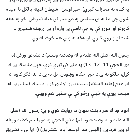
په ګناه نه مجازات كيږي). خبر اوسئ ! شيطان لدينه بالكل نا اميده
شوى چې بيا به يې ستاسې په دې ښار كې عبادت وشي، خو په هغه
كارونو او امورو كې به چې تاسې يې واړه او بې ارزښته شميرئ د
شيطان پيروي كيږي، او هغه به پدې هم خوشاله وي.
رسول الله (صلى الله عليه واله وصحبه وسلم) د تشريق ورځې (د
ذي الحجې 11- 12- 13) په منى كې تيرې كړې، خپل مناسك يې ادا
كړل، خلكو ته يې د حج احكام وښودل. تل به يې د الله ذكر كاوه، د
ابراهيم (عليه السلام) سنت يې را ژوندي كړل، د شرك نښانې يې له
مينځه يوړې په ځينې ورځو كې يې خطبې هم وويلې.
ابو داود له سراء بنت نبهان نه روايت كوي وايي: رسول الله (صلى
الله عليه واله وصحبه وسلم) د ذي الحجې په دوولسم خطبه وويله
او ويې فرمايل: ‏(‏أليس هذا أوسط أيام التشريق‏(١))‏‏.‏ آيا نن د تشريق