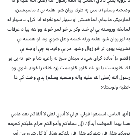
د ترويه يعنې د ذي الحجې په اتمه رسول الله (صلى الله عليه واله
وصحبه وسلم) د منى په طرف روان شو، هلته يې د ماسپښېن،
لمازديګر، ماښام، لماخستن او سهار لمونځونه ادا كړل. د سهار له
لمانځه وروسته يې لږ ځنډ وكړ تر څو لمر څوك وواهه بيا د عرفات
په لور روان شو، هلته ورته خيمه وهل شوې وه، نو هملته يې
تشريف يووړ، تر څو زوال وشو. امر يې وفرمايه چې او ښه يې
(قصواء) آماده كړاى شي، د ميدان منځ ته راغى، شا و خوا ته يې يو
لك څلويښت يا يو لك څلور څلويښت زره خلك را غونډ شوي وو.
رسول الله (صلى الله عليه واله وصحبه وسلم) پدې وخت كې دا
خطبه ولوستله:
(‏أيها الناس، اسمعوا قولي، فإني لا أدري لعلى لا ألقاكم بعد عامي
هذا بهذا الموقف أبداً‏)١‏‏.‏ ‏(‏إن دماءكم وأموالكم حرام عليكم كحرمة
يومكم هذا، في شهركم هذا، في بلدكم هذا‏.‏ ألا كل شيء من أمر