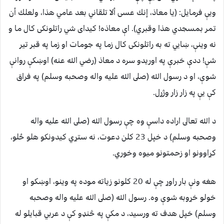
ويې فرمايل: ‏(‏يا معاذ، إنك عسى ألا تلقاني بعد عامي هذا، ولعلك أن
تمر بمسجدي هذا وقبري‏). اې معاذه! كيداى شي راتلونكى كال ما و
نه وينې، ښايي ته به راتلونكى كال زما په جومات او زما په قبر تير
شې! ددې خبرې په اوريدو سره د معاذ (رضي الله عنه) اوښكې روانې
شوې، او د رسول الله (صلى الله عليه واله وصحبه وسلم) په فراق
كې يې په زار زار وژړل.
د الله تعالى اراده داسې وه چې رسول الله (صلى الله عليه واله
وصحبه وسلم) د خپل 23 كلن دعوت، نه ستړي كيدونكو هلو ځلو،
كړاوونو او زحمتونو ميوه وخوري.
هغه ونې بار راوړ چې له 20 كلونو زياته موده په وينو، اوښكو او
خولو خړوبه شوې وه. رسول الله (صلى الله عليه واله وصحبه
وسلم) خپل هدف ته ورسيد، د مكې په څنډو كې د عربي قبايلو له