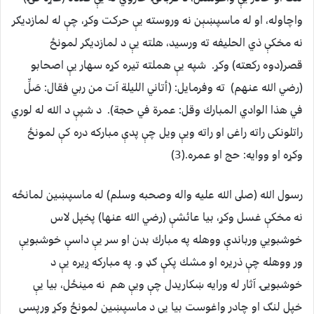
واچاوله، او له ماسپښېن نه وروسته يې حركت وكړ، چې له لمازديګر
نه مخكې ذي الحليفه ته ورسيد، هلته يې د لمازديګر لمونځ
قصر(دوه ركعته) وكړ. شپه يې هملته تيره كړه سهار يې اصحابو
(رضي الله عنهم) ته وفرمايل: ‏(‏أتاني الليلة آت من ربي فقال‏:‏ صَلِّ
في هذا الوادي المبارك وقل‏:‏ عمرة في حجة‏)‏‏.‏ د شپې د الله له لوري
راتلونكى راته راغى او راته ويې ويل چې پدې مباركه دره كې لمونځ
وكړه او ووايه: حج او عمره.(3)
رسول الله (صلى الله عليه واله وصحبه وسلم) له ماسپښين لمانځه
نه مخكې غسل وكړ، بيا عائشې (رضي الله عنها) پخپل لاس
خوشبويي ورباندې ووهله په مبارك بدن او سر يې داسې خوشبويې
ور ووهله چې ذريره او مشك پكې ګډ و. په مباركه ږيره يې د
خوشبويۍ آثار له ورايه ښكاريدل چې ويې هم نه مينځل، بيا يې
خپل لنګ او چادر واغوست بيا يې د ماسپښين لمونځ وكړ ورپسې