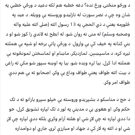
د ورځو منځنۍ ورځ نده؟ دغه خطبه هم لكه دعيد د ورځې خطبې په
شان وه چې د نصر سورت له نازليدو وروسته يې وويله. د عيد په
څلورمه يعنې د ذي الحجې په 13 رسول الله (صلى الله عليه واله
وصحبه وسلم) له منى نه روان شو، له ابطح نه لاندې را كوز شو او د
بني كنانه په خيف كې يې واړول. د ورځې پاتې برخه او شپه يې هملته
تيره كړه، د ماسپښېن، لمازديګر، ماښام او لماسختن لمونځونه يې
هملته ادا كړل. بيا لږه ويده شو، بيا په اوښه سپور شو مكې ته راغى
د بيت الله طواف يعنې طواف وداع يې وكړ، اصحابو ته يې هم ددې
طواف امر وكړ.
د حج د مناسكو د بشپړيدو وروسته يې خپلو سپرو يارانو ته د تګ
حكم وكړ، او هغوى يې د مدينې په لور د تګ لپاره تشويق كړل، خو
دا ددې لپاره نه چې لاړ شي او هلته آرام وكړي بلكه ددې لپاره چې لاړ
شي او د الله په لار كې د جهاد او مبارزې لړۍ جاري او دوامداره