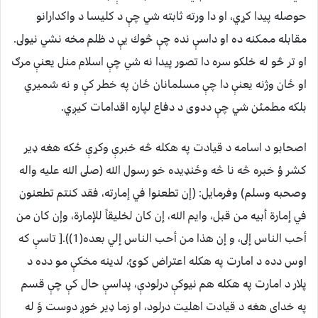
حوصله پيدا كړي، او دا ورته ثابته شي چې د كليسا د واكدارانو
مقابله ممكنه ده او داسې نده چې څوك يې د ظلم مخه نشي نيولى.
او تر څو له خلكو سره دا تصور پيدا نه شي چې اسلام منل يعنې مرګ
او ځان وژنه يعنې دا چې مسلمانان ځان په خطر كې و نه شميري
بلكه مطمئن شي چې ددوى د دفاع لپاره اقدامات كيږي.
اصحابو د اسامه د قيادت په هكله څه خبرې وكړې ځكه هغه ډير
كشر ؤ خبره څه نا څه وځنډيده خو رسول الله (صلى الله عليه واله
وصحبه وسلم) وفرمايل: ‏(‏إن تطعنوا في إمارته، فقد كنتم تطعنون
في إمارة أبيه من قبل، وايم الله، إن كان لخليقاً للإمارة، وإن كان من
أحب الناس إلى، و إن هذا من أحب الناس إلي بعده‏(1))‏‏.‏[ تاسې كه
اوس دده د امارت په هكله اعتراض كوئ، لدينه مخكې مو دده د
پلار د امارت په هكله هم نيوكې درلودې، پداسې حال كې چې قسم
په خداى هغه د قيادت اهليت درلود، او زما ډير خوږ دوست ؤ له