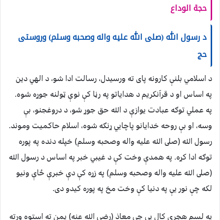
حجة الوداع
د رسول الله (صلى الله عليه واله وصحبه وسلم) وروستى
حج
د اسلامي بلنې كارونه پاى ته ورسيدل، رسالت ادا شو، د الهي دين
په اساس او د قرآنكريم د هداياتو په رڼا كې نوې ټولنه جوړه شوه.
په عملي توګه عبادت يوازې د الله حق جوړ شو، د دروغجنو، بې
وسه، او بې روحه خدايانو پاچايي ړنګه شوه، اسلام حاكميت وموند.
رسول الله (صلى الله عليه واله وصحبه وسلم) خپله دنده په پوره
توګه ادا كړه. په همدې وخت كې د غيبي خبر په اساس د رسول الله
(صلى الله عليه واله وصحبه وسلم) په زړه كې دې خبرې ځاې ونيو
لكه چې نور يې په دنيا كې وخت مخ په پوره كيدو دى.
په لسم هجري كال يې چې معاذ (رضي الله عنه) يمن ته استوه ورته