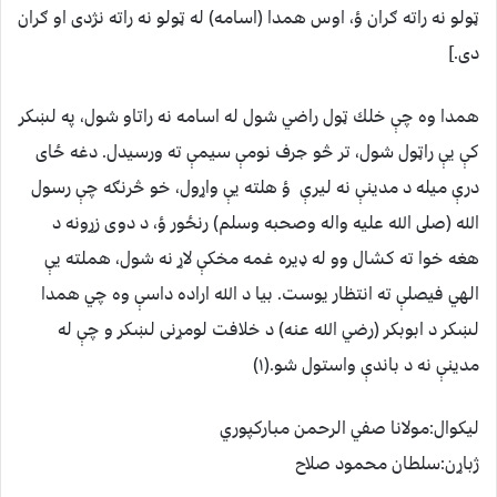
ټولو نه راته ګران ؤ، اوس همدا (اسامه) له ټولو نه راته نژدى او ګران
دى.]
همدا وه چې خلك ټول راضي شول له اسامه نه راتاو شول، په لښكر
كې يې راټول شول، تر څو جرف نومې سيمې ته ورسيدل. دغه ځاى
درې ميله د مدينې نه ليرې ؤ هلته يې واړول، خو څرنګه چې رسول
الله (صلى الله عليه واله وصحبه وسلم) رنځور ؤ، د دوى زړونه د
هغه خوا ته كشال وو له ډيره غمه مخكې لاړ نه شول، هملته يې
الهي فيصلې ته انتظار يوست. بيا د الله اراده داسې وه چي همدا
لښكر د ابوبكر (رضي الله عنه) د خلافت لومړنى لښكر و چې له
مدينې نه د باندې واستول شو.(١)
ليکوال:مولانا صفي الرحمن مبارکپوري
ژباړن:سلطان محمود صلاح