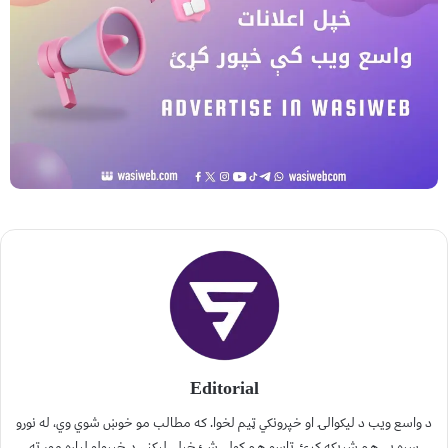
Editorial
د واسع ویب د لیکوالۍ او خپرونکي ټیم لخوا. که مطالب مو خوښ شوي وي، له نورو
سره یې هم شریکه کړئ. تاسو هم کولی شئ خپلې لیکنې د خپرولو لپاره موږ ته