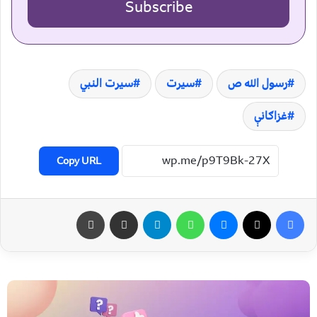
Subscribe
رسول الله ص
سیرت
سیرت النبي
غزاګانې
Copy URL