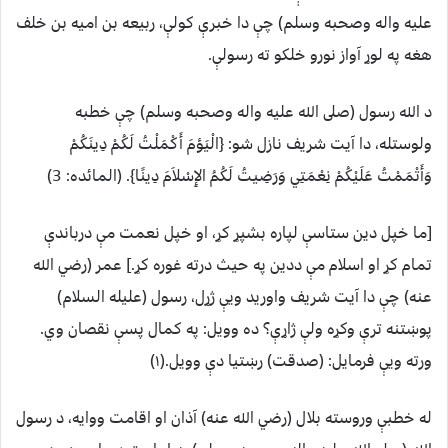
عليه واله وصحبه وسلم) چې دا خبرې كولې، ربيعه بن اميه بن خلف
هغه په لوړ آواز نورو خلكو ته رسولې.
د الله رسول (صلى الله عليه واله وصحبه وسلم) چې خطبه
ولوستله، دا آيت شريف نازل شو: ‏{‏الْيَؤمَ أَكْمَلْتُ لَكُمْ دِينَكُمْ
وَأَتْمَمْتُ عَلَيْكُمْ نِعْمَتِي وَرَضِيتُ لَكُمُ الإِسْلاَمَ دِينًا‏}. (المائده: 3)
[ما خپل دين ستاسې لپاره بشپړ كړ، او خپل نعمت مې درباندې
تمام كړ او اسلام مې ددين په حيث درته غوره كړ.] عمر (رضي الله
عنه) چې دا آيت شريف واوريد ويې ژړل، رسول (عليله السلام)
پوښتنه ترې وکړه ولې ژاړې؟ ده وويل: په كمال پسې نقصان وي.
ورته ويې فرمايل: (صدقت) رښتيا دې وويل.(١)
له خطبې وروسته بلال (رضي الله عنه) آذان او اقامت ووايه، د رسول