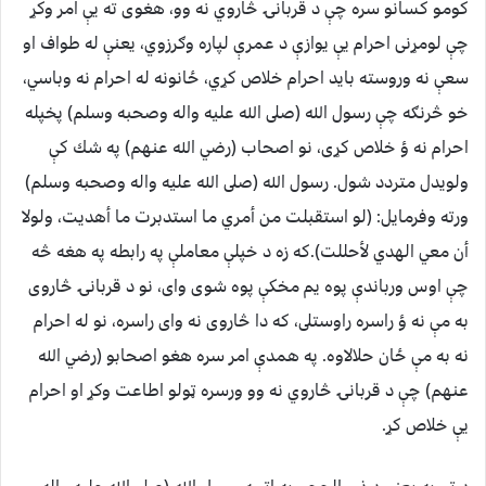
كومو كسانو سره چې د قربانۍ څاروي نه وو، هغوى ته يې امر وكړ
چې لومړنى احرام يې يوازې د عمرې لپاره وګرزوي، يعنې له طواف او
سعې نه وروسته بايد احرام خلاص كړي، ځانونه له احرام نه وباسي،
خو څرنګه چې رسول الله (صلى الله عليه واله وصحبه وسلم) پخپله
احرام نه ؤ خلاص كړى، نو اصحاب (رضي الله عنهم) په شك كې
ولويدل متردد شول. رسول الله (صلى الله عليه واله وصحبه وسلم)
ورته وفرمايل: ‏(‏لو استقبلت من أمري ما استدبرت ما أهديت، ولولا
أن معي الهدي لأحللت‏)‏.كه زه د خپلې معاملې په رابطه په هغه څه
چې اوس ورباندې پوه يم مخكې پوه شوى واى، نو د قربانۍ څاروى
به مې نه ؤ راسره راوستلى، كه دا څاروى نه واى راسره، نو له احرام
نه به مې ځان حلالاوه. په همدې امر سره هغو اصحابو (رضي الله
عنهم) چې د قربانۍ څاروي نه وو ورسره ټولو اطاعت وكړ او احرام
يې خلاص كړ.