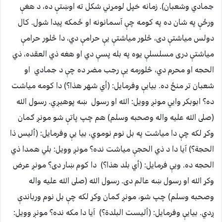
جمادي وشعبان‏)‏‏.‏ زمانه خپل لومړني شكل ته اوښتې ده، د هغې
ورځې په شان ده په كومه چې آسمانونه او ځمكه پيدا شول. كال
دولس مياشتې دى، څلور مياشتې يې حرامې دي، دا څلور حرامې
مياشتې درى مسلسلې يوه په بله پسې دي او هغه ذي العقده، ذي
الحجه او محرم دي، څلورمه يې رجب مضر ده چې د جمادي او
شعبان تر منځ ده. بيايې وفرمايل: ‏(‏أي شهر هذا‏؟‏‏)‏ دا كومه مياشت
ده؟ ابوبكر وايي مونږ وويل: الله او رسول ښه پوهيږي. رسول الله
(صلى الله عليه واله وصحبه وسلم) هم چپ پاتې شو مونږ ګمان
وكړ لكه چې دا مياشت په بل نوم نوموي، بيا يې وفرمايل: ‏‏(‏أليس ذا
الحجة؟‏‏)‏ آيا دا د ذي الحجې مياشت نده؟ مونږ وويل: بلي همدا ذي
الحجه ده. ويې فرمايل: ‏(‏أي بلد هذا‏؟‏‏)‏ دا كوم ښار دى؟ مونږ عرض
وكړ الله او رسول ښه عالم دى. رسول الله (صلى الله عليه واله
وصحبه وسلم) چپ شو، مونږ ګمان وكړ لكه چې بل نوم ورباندې
ږدي. بيايې وفرمايل: ‏(‏أليست البلدة؟‏‏)‏ آيا دا مكه نده؟ مونږ وويل: