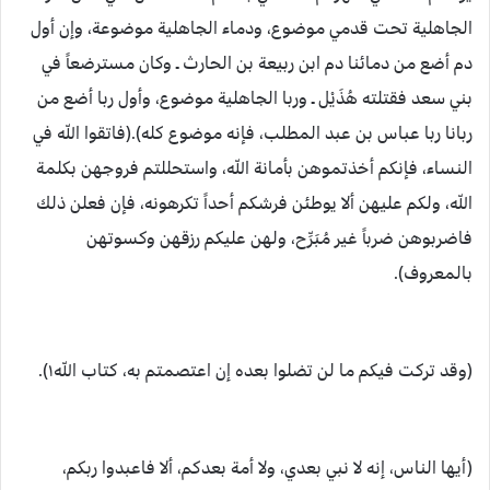
الجاهلية تحت قدمي موضوع، ودماء الجاهلية موضوعة، وإن أول
دم أضع من دمائنا دم ابن ربيعة بن الحارث ـ وكان مسترضعاً في
بني سعد فقتلته هُذَيْل ـ وربا الجاهلية موضوع، وأول ربا أضع من
ربانا ربا عباس بن عبد المطلب، فإنه موضوع كله‏)‏‏.‏‏(‏فاتقوا اللّه في
النساء، فإنكم أخذتموهن بأمانة اللّه، واستحللتم فروجهن بكلمة
اللّه، ولكم عليهن ألا يوطئن فرشكم أحداً تكرهونه، فإن فعلن ذلك
فاضربوهن ضرباً غير مُبَرِّح، ولهن عليكم رزقهن وكسوتهن
بالمعروف‏)‏‏.
(‏وقد تركت فيكم ما لن تضلوا بعده إن اعتصمتم به، كتاب اللّه‏١)‏‏.‏
(‏أيها الناس، إنه لا نبي بعدي، ولا أمة بعدكم، ألا فاعبدوا ربكم،