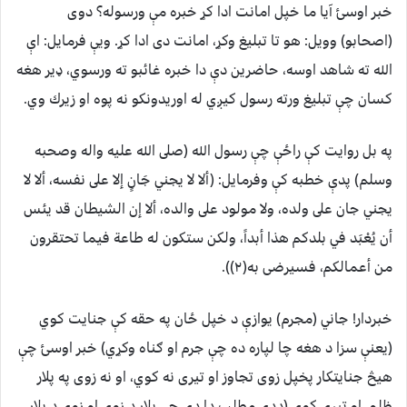
خبر اوسئ آيا ما خپل امانت ادا كړ خبره مې ورسوله؟ دوى
(اصحابو) وويل: هو تا تبليغ وكړ، امانت دى ادا كړ. ويې فرمايل: اې
الله ته شاهد اوسه، حاضرين دې دا خبره غائبو ته ورسوي، ډير هغه
كسان چې تبليغ ورته رسول كيږي له اوريدونكو نه پوه او زيرك وي.
په بل روايت كې راځې چې رسول الله (صلى الله عليه واله وصحبه
وسلم) پدې خطبه كې وفرمايل: ‏(‏ألا لا يجني جَانٍ إلا على نفسه، ألا لا
يجني جان على ولده، ولا مولود على والده، ألا إن الشيطان قد يئس
أن يُعْبَد في بلدكم هذا أبداً، ولكن ستكون له طاعة فيما تحتقرون
من أعمالكم، فسيرضى به‏(٢))‏‏.‏
خبردار! جاني (مجرم) يوازې د خپل ځان په حقه كې جنايت كوي
(يعنې سزا د هغه چا لپاره ده چې جرم او ګناه وكړي) خبر اوسئ چې
هيڅ جنايتكار پخپل زوى تجاوز او تيرى نه كوي، او نه زوى په پلار
ظلم او تيرى كوي (ددې مطلب دا دې چې پلار د زوى او زوى د پلار