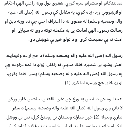
نمايندګانو او مشرانو سره ګوري، هغوى ټول ورته راغلي الهي احكام
او لارښوونې ورنه زده كوي، په مقابل كې رسول الله (صلى الله عليه
واله وصحبه وسلم) له هغوى نه دا اعتراف اخلي چې ده ورته دين او
رسالت رسولى، الهي امانت يې په مكمله توګه دوى ته سپارلى، او
امت ته يې نصيحت كړى او د ټولو خير يې غوښتى دى.
رسول الله (صلى الله عليه واله وصحبه وسلم) د حج اراده وفرمايله.
اعلان وشو، بې شميره خلك مدينې ته راغلل. ټولو دا تمه درلوده چې
په رسول الله (صلى الله عليه واله وصحبه وسلم) پسې اقتدا وكړي،
او يو ځاى حج ورسره ادا كړي.(1)
همدا وه چې د شنبې په ورځ چې دذي القعدې مياشتې څلور ورځې
لا پاتې وې رسول الله (صلى الله عليه واله وصحبه وسلم) د سفر
تياري ونيوله.(2) خپل مبارك ويښتان يې ږومنځ كړل، تيل يې ووهل،
لنګ او څادر يې واغوستل، د قربانۍ څاروي ته يې قلاده (غاړه كۍ)