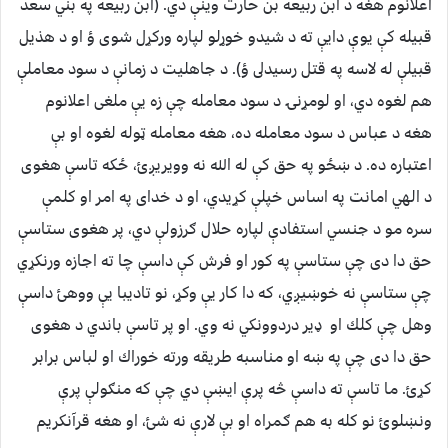
اعلانوم هغه د ابن ربيعه بن حارث وينې دي. (ابن ربيعه په بني سعد
قبيله كې يوې دايې ته د شيدو خوړلو لپاره وركړل شوى ؤ او د هذيل
قبيلې له لاسه په قتل رسيدلى ؤ). د جاهليت د زمانې د سود معاملې
هم لغوه دي، او لومړنۍ د سود معامله چې زه يې ملغى اعلانوم
هغه د عباس د سود معامله ده، هغه معامله ټوله لغوه او بې
اعتباره ده. د ښځو په حق كې له الله نه وويريږئ، ځكه تاسې هغوى
د الهي امانت په اساس خپلې كړيدي، او د خداى په امر او كلمې
سره مو د جنسي استفادې لپاره حلال ګرزولې دي، پر هغوى ستاسې
حق دا دى چې ستاسې په كور او فرش كې داسې چا ته اجازه ورنكړي
چې ستاسې نه خوښيږي، كه دا كار يې وكړ، نو تاديبا يې ووهئ داسې
وهل چې كلك او ډير دردوونكي نه وي. او پر تاسې باندي د هغوى
حق دا دى چې په ښه او مناسبه طريقه ورته خوراك او لباس برابر
كړئ. ما تاسې ته داسې څه پرې ايښې دي چې كه منګولې پرې
ونښلوئ نو كله به هم ګمراه او بې لارې نه شئ، او هغه قرآنكريم