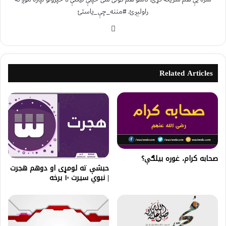
راولېږئ. #مننه_چې_یاستئ
Related Articles
صحابه کرام، غوره بيلګې؟
حبشې ته لومړی او دوهم هجرت
| نبوي سیرت ۱۰ برخه