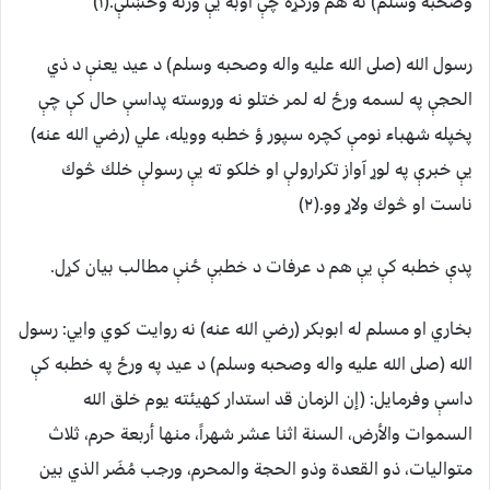
وصحبه وسلم) ته هم وركړه چې اوبه يې ورنه وڅښلې.(١)
رسول الله (صلى الله عليه واله وصحبه وسلم) د عيد يعنې د ذي
الحجې په لسمه ورځ له لمر ختلو نه وروسته پداسې حال كې چې
پخپله شهباء نومې كچره سپور ؤ خطبه وويله، علي (رضي الله عنه)
يې خبرې په لوړ آواز تكرارولې او خلكو ته يې رسولې خلك څوك
ناست او څوك ولاړ وو.(٢)
پدې خطبه كې يې هم د عرفات د خطبې ځنې مطالب بيان كړل.
بخاري او مسلم له ابوبكر (رضي الله عنه) نه روايت كوي وايي: رسول
الله (صلى الله عليه واله وصحبه وسلم) د عيد په ورځ په خطبه كې
داسې وفرمايل: ‏(‏إن الزمان قد استدار كهيئته يوم خلق الله
السموات والأرض، السنة اثنا عشر شهراً، منها أربعة حرم، ثلاث
متواليات، ذو القعدة وذو الحجة والمحرم، ورجب مُضَر الذي بين