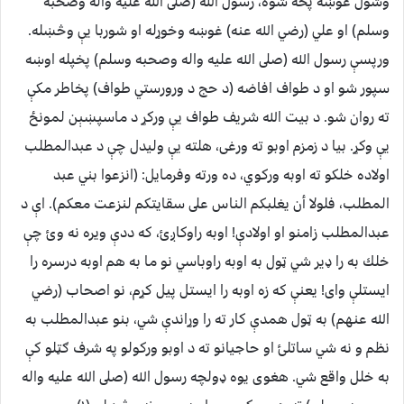
وشول غوښه پخه شوه، رسول الله (صلى الله عليه واله وصحبه
وسلم) او علي (رضي الله عنه) غوښه وخوړله او شوربا يې وڅښله.
ورپسې رسول الله (صلى الله عليه واله وصحبه وسلم) پخپله اوښه
سپور شو او د طواف افاضه (د حج د ورورستي طواف) پخاطر مكې
ته روان شو. د بيت الله شريف طواف يې وركړ د ماسپښېن لمونځ
يې وكړ. بيا د زمزم اوبو ته ورغى، هلته يې وليدل چې د عبدالمطلب
اولاده خلكو ته اوبه وركوي، ده ورته وفرمايل: ‏(‏انزعوا بني عبد
المطلب، فلولا أن يغلبكم الناس على سقايتكم لنزعت معكم‏)‏. اې د
عبدالمطلب زامنو او اولادې! اوبه راوكاږئ، كه ددې ويره نه وئ چې
خلك به را ډير شي ټول به اوبه راوباسي نو ما به هم اوبه درسره را
ايستلې واى! يعنې كه زه اوبه را ايستل پيل كړم، نو اصحاب (رضي
الله عنهم) به ټول همدې كار ته را وړاندې شي، بنو عبدالمطلب به
نظم و نه شي ساتلئ او حاجيانو ته د اوبو وركولو په شرف ګټلو كې
به خلل واقع شي. هغوى يوه ډولچه رسول الله (صلى الله عليه واله