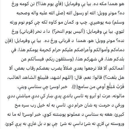
هو همدا مكه ده. بيا يې وفرمايل: ‏(‏فأي يوم هذا‏؟‏‏)‏ نن كومه ورځ
ده؟ مونږ وويل: الله او رسول الله (صلى الله عليه واله وصحبه
وسلم) ښه پوهيږي. چپ و، ګمان مو كاوه لكه چې كوم نوم ورته
لټوي. بيا يې وفرمايل: ‏(‏أليس يوم النحر‏؟‏‏)‏ دا د نحر (قربانۍ) ورځ
نده؟ مونږ وويل: هو، همدا د قربانۍ ورځ ده. بيا يې وفرمايل: ‏(‏فإن
دماءكم وأموالكم وأعراضكم عليكم حرام كحرمة يومكم هذا، في
بلدكم هذا، في شهركم هذا‏، ‏(‏وستلقون ربكم، فيسألكم عن
أعمالكم، ألا فلا ترجعوا بعدي ضلالاً يضرب بعضكم رقاب بعض‏، ‏ألا
هل بلغت‏؟‏‏)‏ قالوا‏:‏ نعم، قال‏:‏ ‏(‏اللهم اشهد، فليبلغ الشاهد الغائب،
فَرُبَّ مُبَلَّغ أوعي من سامع‏(١))‏‏.‏ ‏ خبر اوسئ چې ستاسې وينې،
مالونه، عزت او آبرو په تاسې باندې پدې ښار كې ددې مياشتې ددې
ورځې د حرمت په شان حرام دي. تاسې به له خپل رب سره مخ
كيږئ، هغه به ستاسې د عملونو پوښتنه كوي، خبر اوسئ! له ما نه
وروسته بې لارې نه شئ داسې نه شئ چې يو د بل غاړې به پرې كوئ.