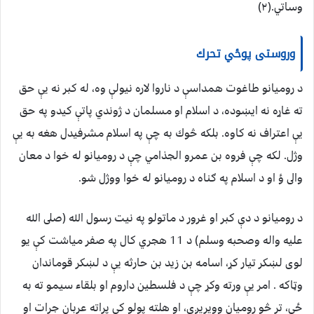
وساتي.(٢)
وروستى پوځي تحرك
د روميانو طاغوت همداسې د ناروا لاره نيولې وه، له كبر نه يې حق
ته غاړه نه ايښوده، د اسلام او مسلمان د ژوندي پاتې كيدو په حق
يې اعتراف نه كاوه. بلكه څوك به چې په اسلام مشرفيدل هغه به يې
وژل. لكه چې فروه بن عمرو الجذامي چې د روميانو له خوا د معان
والى ؤ او د اسلام په ګناه د روميانو له خوا ووژل شو.
د روميانو د دې كبر او غرور د ماتولو په نيت رسول الله (صلى الله
عليه واله وصحبه وسلم) د 11 هجري كال په صفر مياشت كې يو
لوى لښكر تيار كړ، اسامه بن زيد بن حارثه يې د لښكر قوماندان
وټاكه . امر يې ورته وكړ چې د فلسطين داروم او بلقاء سيمو ته به
ځي، تر څو روميان وويريږي، او هلته پولو كې پراته عربان جرات او