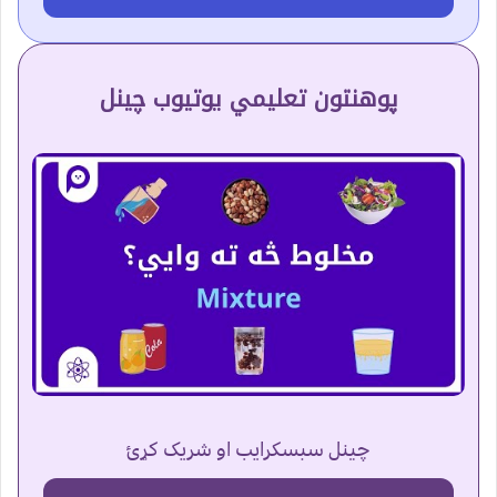
پوهنتون تعلیمي یوتیوب چینل
چینل سبسکرایب او شریک کړئ