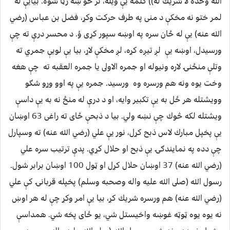
الله وحده لا شريك له)) كلمه يې ويله، تر څو ښه رڼا شوه. بيايې له
لمر ختو نه مخكې د منى په طرف حركت وكړ، فضل بن عباس (رضي
الله عنه) يې له ځان سره په اوښه سپور كړى ؤ. د محسر درې ته چې
ورسيدل، اوښه يې لږ تيږه کړه، لږ مخكې لاړ، بيا يې لويې جمري ته
وتلې منځنۍ لاره ونيوله او جمره الاولى يا جمره العقبه ته چې هغه
وخت يوه ونه هم ورسره وه ورسيد. جمره يې په اوو وړو شګو
وويشتله هر ځل به يې تكبير وايه، او د درې له منځ نه به يې داسې
ويشتله لكه څوك چې نښه ولي. بيا د ذبحې ځاى ته راغى 63 اوښان
يې پخپل مبارك لاس ذبح كړل، نور يې علي (رضي الله عنه) ته وسپارل
چې دده په نمايندګۍ يې ذبح او حلال كړي. پدې ترتيب سره علي
(رضي الله عنه) 37 اوښان حلال كړل او ټول 100 اوښان برابر شول.
رسول الله (صلى الله عليه واله وصحبه وسلم) پخپله قربانۍ كې علي
(رضي الله عنه) هم ورسره شريك كړ، بيا يې امر وكړ چې له هر اوښ
نه يوه يوه ټوټه غوښه واخيستل شي، يو ځاى پخه شي. همداسې