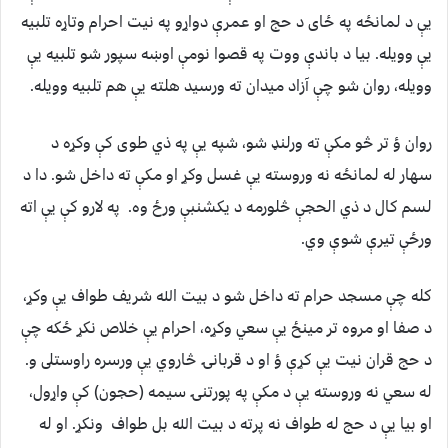
يې د لمانځه په ځاى د حج او عمرې دواړو په نيت احرام وتاړه تلبيه
يې وويله. بيا د باندې ووت په قصوا نومې اوښه سپور شو تلبيه يې
وويله، روان شو چې آزاد ميدان ته ورسيد هلته يې هم تلبيه وويله.
روان ؤ تر څو مكې ته ورلنډ شو، شپه يې په ذي طوى كې وكړه د
سهار له لمانځه نه وروسته يې غسل وكړ او مكې ته داخل شو. دا د
لسم كال د ذي الحجې څلورمه د يكشنبې ورځ وه. په لارو كې يې اته
ورځې تيرې شوې وي.
كله چې مسجد حرام ته داخل شو د بيت الله شريف طواف يې وكړ،
د صفا او مروه تر مينځ يې سعي وكړه، احرام يې خلاص نكړ ځكه چې
د حج قران نيت يې كړې ؤ او د قربانۍ څاروي يې ورسره راوستلى و.
له سعي نه وروسته يې د مكې په پورتنۍ سيمه (حجون) كې واړول،
او بيا يې د حج له طواف نه پرته د بيت الله بل طواف ونكړ. او له