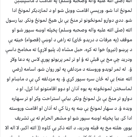
الله (صلى الله عليه واله وصحبه وسلم) په امامت د ماسپښېن
لمونځ ادا شو، ورپسې اقامت وويل شو او د لمازديګر لمونځ ادا
شو. ددې دواړو لمونځونو تر منځ يې بل هيڅ لمونځ ونكړ. بيا رسول
الله (صلى الله عليه واله وصحبه وسلم) پخپله اوښه سپور شو او
موقف (په عرفات د دريدو ځاى) ته راغى د اوښې (قصواء) خيټه يې
د پرښو (تيږو) خوا ته كړه، حبل مشاه (د پليو لارې) ته مخامخ داسې
ودريد چې مخ يې قبلې ته ؤ او تر لمر پريوتو پورې لاس په دعا ولاړ
ؤ. له لمر لويدو وروسته د مزدلفې په لور روان شو، اسامه (رضي
الله عنه) يې له ځان سره سپور كړې ؤ، په مزدلفه كې يې د ماښام او
لماسختن لمونځونه په يوه آذان او دوو اقامتونو ادا كړل، او د
دواړو تر منځ يې بل لمونځ ونكړ. بيايې استراحت وكړ او تر سهاره
ويده ؤ. د سهار لمونځ يې ښه په رڼا كې له آذان او اقامت وروسته
ادا كړ، بيا پخپله اوښه سپور شو او مشعر الحرام ته يې تشريف
يووړ، هلته مخ په قبله ودريد، د الله ذكر يې كاوه (( الله اكبر، لا اله الا