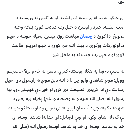
دى.
اې خلكو! له ما نه وروسته نبي نشته، او له تاسې نه وروسته بل
امت نشته. خبردار اوسئ، د خپل رب عبادت كوئ، پنځه وخته
لمونځ ادا كوئ، د
رمضان
مياشت روژه نيسئ، پخپله خوښه د خپلو
مالونو زكات وركوئ. د بيت الله حج كوئ، د خپلو آمرينو اطاعت
كوئ نو د خپل رب جنت ته به داخل شئ.
له تاسې نه زما په هكله پوښتنه كيږي، تاسې به څه وايئ؟ حاضرينو
وويل: مونږ شاهدي وايو چې تا د الله دين مونږ ته رارسولى دى، خپل
رسالت دې ادا كړيدى، نصيحت دې كړى او خير دې غوښتى دى. بيا
رسول الله (صلى الله عليه واله وصحبه وسلم) پخپله بټه يعنې د
شهادت ګوته چې د آسمان لوري ته يې نيولې وه او د خلكو خوا ته
يې كږوله اشاره وكړه، او ويې فرمايل: اې خدايه! شاهد اوسه، اې
خدايه شاهد اوسه! اې خدايه شاهد اوسه! رسول الله (صلى الله