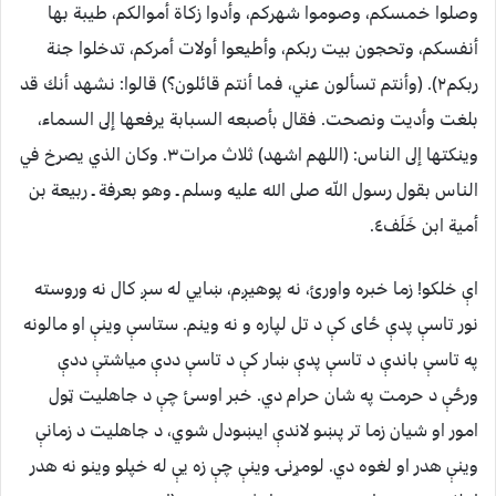
وصلوا خمسكم، وصوموا شهركم، وأدوا زكاة أموالكم، طيبة بها
أنفسكم، وتحجون بيت ربكم، وأطيعوا أولات أمركم، تدخلوا جنة
ربكم٢‏)‏‏.‏ ‏(‏وأنتم تسألون عني، فما أنتم قائلون‏؟‏‏)‏ قالوا‏:‏ نشهد أنك قد
بلغت وأديت ونصحت‏.‏ فقال بأصبعه السبابة يرفعها إلى السماء،
وينكتها إلى الناس‏:‏ ‏(‏اللهم اشهد‏)‏ ثلاث مرات‏٣.‏ وكان الذي يصرخ في
الناس بقول رسول اللّه صلى الله عليه وسلم ـ وهو بعرفة ـ ربيعة بن
أمية ابن خَلَف‏٤.‏
اې خلكو! زما خبره واورئ، نه پوهيږم، ښايي له سږ كال نه وروسته
نور تاسې پدې ځاى كې د تل لپاره و نه وينم. ستاسې وينې او مالونه
په تاسې باندې د تاسې پدې ښار كې د تاسې ددې مياشتې ددې
ورځې د حرمت په شان حرام دي. خبر اوسئ چې د جاهليت ټول
امور او شيان زما تر پښو لاندې ايښودل شوي، د جاهليت د زمانې
وينې هدر او لغوه دي. لومړنۍ وينې چې زه يې له خپلو وينو نه هدر