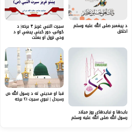
د پيغمبر صلى الله عليه وسلم
سیرت النبي غږیز ۴ برخه| د
اخلاق
ځوانۍ دور ځینې پيښې او د
وحې نزول او بعثت
قبا او مدینې ته د رسول الله ص
رسېدل | نبوي سیرت ۲۱ برخه
بایدها و نبایدهای روز میلاد
رسول الله صلی الله علیه وسلم