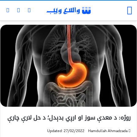
روژه: د معدې سوز او ارږي بدېدل؛ د حل لارې چارې
Updated: 27/02/2022
Hamdullah Ahmadzada