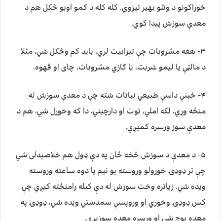
خوراکونو د وتلو بهیر تیزوي. کله کله د کمو اوبو څکل هم د
معدې سوزش پیدا کوي.
۳- هغه مشروبات چې تېزابیت لري، باید کم وڅکل شي، مثلا
د مالټې یا لیمو شربت، یا ګازي مشروبات، چای او قهوه.
۴- ځېنې داسې طبیعي نباتات شته چې د معدې سوزش له
منځه وړي، لکه املي، توت او دارچېني، دا که وخوړل شي، هم د
معدې سوز ورسره کمیږي.
۵- د معدې د سوزش څخه ځان په دې ډول هم خلاصېدلی شي
چې تر ډوډۍ خوړولو وروسته یو نیم یا دوه ساعته وروسته
ویده شي. زیاتره وخت سوزش له دې کبله رامنځته کیږي چې
کس ډوډۍ وخوري او وروپسې سمدستي ویده شي، ډوډۍ په
معده بوج شي او ورسره معده سوزیږي.