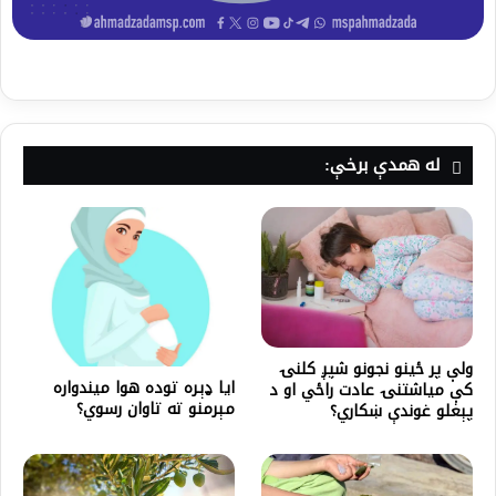
له همدې برخې:
ولې پر ځينو نجونو شپږ کلنۍ
ایا ډېره توده هوا میندواره
کې میاشتنۍ عادت راځي او د
مېرمنو ته تاوان رسوي؟
پېغلو غوندې ښکاري؟