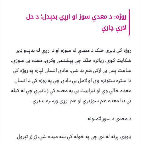
روژه: د معدې سوز او ارږي بدېدل؛ د حل
لارې چارې
روژه کې ډیری خلک د معدې له سوزه او د ارږي له بدېدو ډیر
شکایت کوي. زیاتره خلک چې پېشنمی وکړي، معده یې سوزي،
ساعت پس یې ارګی هم بد شي، عادي انسان لپاره په روژه کې
دا ستره ستونزه وي او لامل يې دادی چې په روژه کې د انسان
معده خالي وي او تیزابیت يې په معده کې زیاتیږي چې له کبله
یې بیا معده هم سوزیږي او هم ارږی ورسره بدیږي.
د معدې د سوز لاملونه
ډوډۍ پرته له دې چې په خوله کې ښه میده شي، ژر ژر تېرول