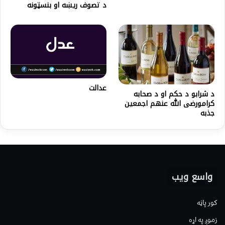
د تصوف ريښه او بنسټونه
عدالت
د شرابو د حکم او د صحابه
کرامورضی الله عنهم اجمعين
جذبه
واسع ویب
کور پاڼه
زموږ په اړه