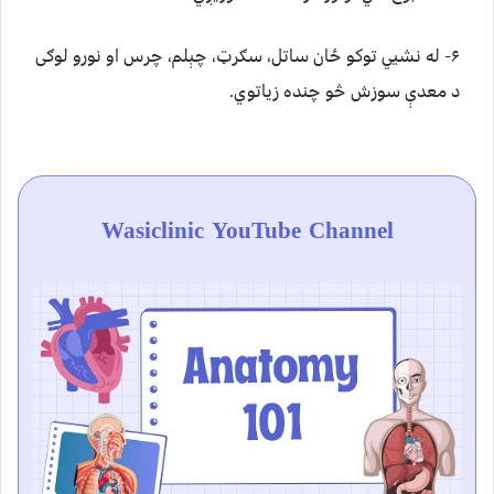
۶- له نشيي توکو ځان ساتل، سګرټ، چېلم، چرس او نورو لوګی
د معدې سوزش څو چنده زیاتوي.
Wasiclinic YouTube Channel