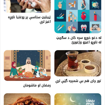
ټیبلیټ ستاسې پر روغتیا ناوړه
اغیز لري
له دغو خوړو سره ځان د سګریټ
له ناوړو اغیزو وژغورئ
تور چای هم بې شمېره گټې لري
رمضان او ماشومان