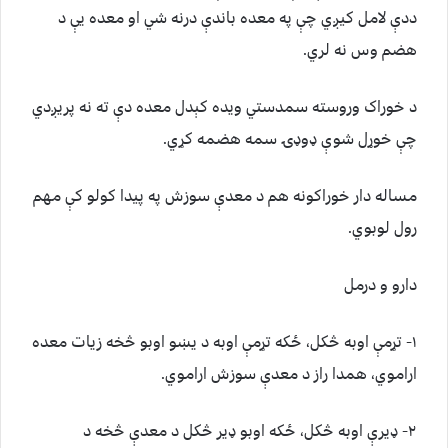
ددې لامل کیږي چې په معده باندې درنه شي او معده یې د
هضم وس نه لري.
د خوراک وروسته سمدستي ویده کېدل معده دې ته نه پریږدي
چې خوړل شوې ډوډۍ سمه هضمه کړي.
مساله دار خوراکونه هم د معدې سوزش په پیدا کولو کې مهم
رول لوبوي.
دارو و درمل
۱- تړمې اوبه څکل، ځکه تړمې اوبه د يښو اوبو څخه زیات معده
اراموي، همدا راز د معدې سوزش اراموي.
۲- ډیرې اوبه څکل، ځکه اوبو ډیر څکل د معدې څخه د