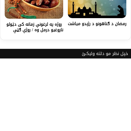
رمضان د ګناهونو د رژېدو میاشت
روژه په لرغونې زمانه کی دټولو
ناروغيو درمل وه / روژې ګټې
خپل نظر مو دلته ولیکئ