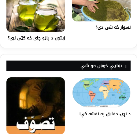
نسوار څه شی دی؟
زیتون د پاڼو چای څه ګټې لری؟
ښايي خوښ مو شي
د نړۍ حقایق په نقشه کې۱