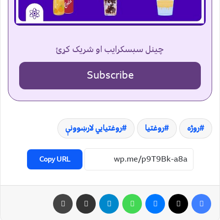
چینل سبسکرایب او شریک کړئ
Subscribe
روژه
روغتيا
روغتیایي لارښوونې
Copy URL