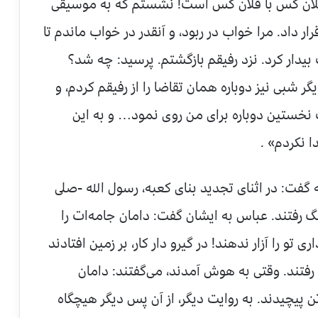
لان کس با فلان کس است! نشستم که به موسیقی
 داد. مرا خواب در ربود، و آنقدر در خواب ماندم تا
بیدار کرد. نزد رفیقم بازگشتم. پرسید: چه شد؟
دیگر شبی نیز دوباره همان تقاضا را از رفیقم کردم، و
خستین دوباره برای من روی نمود… و به این
ا نکردم» .
 گفت: در اثنای تجدید بنای کعبه، رسول الله -صلى
 رفتند. عباس به ایشان گفت: دامان جامه‌ات را
 تو را آزار ندهند! در گیرو دار کار، بر زمین افتادند
تند. وقتی به هوش آمدند، می‌گفتند: دامان
ن پیچیدند. به روایت دیگر، از آن پس دیگر هیچگاه