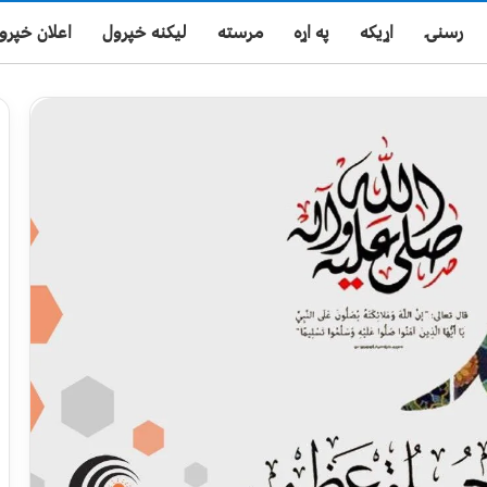
رسنۍ
اړیکه
په اړه
مرسته
لیکنه خپرول
اعلان خپرو