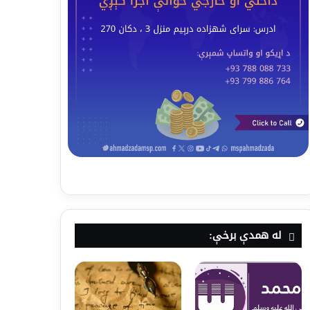
له همدې برخې: