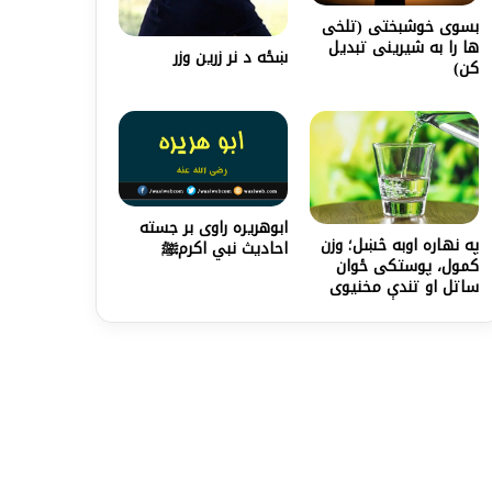
بسوی خوشبختی (تلخی
ها را به شیرینی تبدیل
ښځه د نر زرین وزر
کن)
ابوهریره راوی بر جسته
په نهاره اوبه څښل؛ وزن
احاديث نبي اكرمﷺ
کمول، پوستکی ځوان
ساتل او تندې مخنیوی