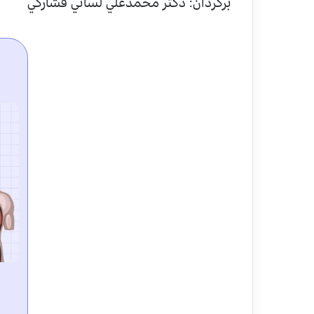
برگردان: دکتر محمدعلي لساني فشارکي