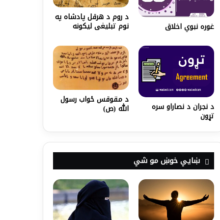
د روم د هرقل پادشاه په
نوم تبلیغی لیکونه
غوره نبوي اخلاق
د مقوقس ځواب رسول
د نجران د نصاراو سره
الله (ص)
تړون
ښايي خوښ مو شي