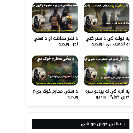
په ټولنه کې د ستر ګټې
د نظر حفاظت او د هغې
او اهمیت يې | ویدیو
اجر | ویدیو
په لاره کې له پردیو سره
د ښځې محارم څوک دی؟|
خبرې کول؟ | ویدیو
ویدیو
ښايي خوښ مو شي