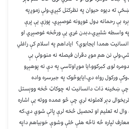
ځې ته ديوه حيوان په نظرکتل کېږي،ولې زموږپه
ه بې رحمانه ډول غوږونه غوصېږي، پوزې يې پرې
په واسطه شلېږي،دبدن غړي يې ورڅخه غوصېږي او
ياانسانيت همدا ايجابوي؟ اياداهم په اسلام کې راغلي
شي،ولې نن هم موږ دقران فيصله نه منو،ولې بې
مره لوى کبرکوو،ايا موږاوتاسې په دې نه پوهېږو
وکې ورکول رواه دي،ايايوڅوک په جبرسره واده
 ده چې ښځينه ذات دانسانيت له چوکاټ څخه ووېستل
يخوالى ډېر لاملونه لري چې څو عمده ووته يې اشاره
واد وال له تعليم او تحصيل څخه لرې پاتې شوي دي،که
ارف لپاره څه ناڅه هلې ځلې وشوې خوبياهم داپه