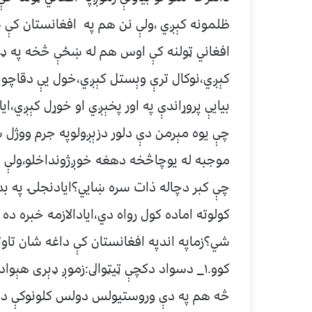
ظلمونه کېږي ،ولې نن هم په افغانستان کې ښ
افغاني ټولنه کې اوس هم له ښځې څخه په ډېر
کېږي،نوکال ترې وېستل کېږي،خول يې دقاچو
بيايې پروړاندې په اور پخېږي او خوړل کېږي،ا
چې يوه مېرمن دې دلور دزېږولوپه جرم ووژل 
موجبه له يوچاڅخه دهغه خوږژونداخلو،ولې دو
چې کبر دچاله ذات سره ښايي؟ايادنجلۍ په بد
کولوته اماده کول رواه دي،ايادالازمه خبره
شي؟زماپه اندپه افغانستان کې داغه شان تاوتر
کوو.١_ دسواد دکچې ټيټوالى:زموږ ډېرى هې
څه هم په دې وروستيولس دولس کلونوکې دمع