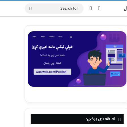
ل
له همدې برخې: