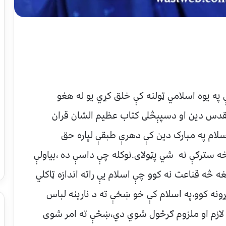
 په يوه اسلامي ټولنه کې خلق کړي يو له هغو
دس دين او دسپېڅلى کتاب عظيم الشان قران
اسلام په مبارک دين کې دهرې طبقې لپاره حق
ترګې نه شي پټولاى.نوکله چې داسې ده ،بياولې
 څه قناعت نه کوو چې اسلام يې راته اندازه ټاکلي
ړونه کوو،په اسلام کې خو ښځې ته د نارينه لباس
 لازم او ملزوم ګرځول شوي دي،ښځې ته امر شوى