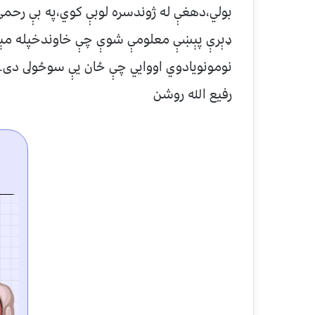
بولي،دهغې له ژوندسره لوبې کوي،په بې رحم
ډېرې پېښې معلومې شوې چې خاوندخپله مېر
نومونويادوي اووايي چې ځان يې سوځولى دى.
رفيع الله روشن