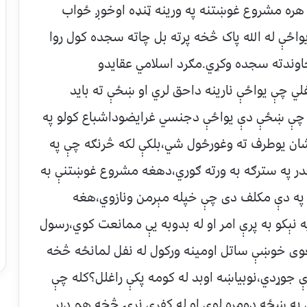
هره مشروع غوښتنه په ورينه ټنډه اوخوږ ځواب
ځې له الله پاک څخه پرته بل چاته سجده کول روا
اوندته سجده وکړي.مګرد اسلامي عقايدو
ي چې يواځې نارينه داحق لري او ښځې ته بايد
 چې ښځې دې يواځې دجنسي غرايضوداشباع کولو په
شان يوطرف ته وغورځول شي،بلکې لکه څرنګه چې په
 په سترګه به ورته ګوري،دهغه مشروع غوښتنې به
 په دې مکلف دى چې خپله مېرمن ونازوي،هغه
 نېکو به پرې امر او له بدوبه يې ممانعت کوي،رسول
وى خوښې ساتل اومينه ورکول له نفل لمانځه څخه
ې جوړدي،نوبياښه اوبد له کومه پکې راغلل؟کله چې
کې په ښځه دومره لوى او له کفري نړۍ څخه هم ډېر