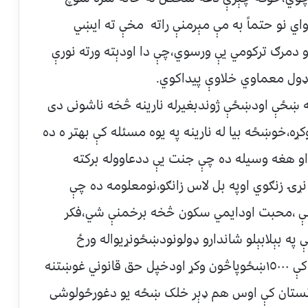
واي نو حتماً به مې مېرمنې راته مخې ته ايښي
او دمرګ ترکومي يې ورسوي،چې دا اودېته ورته نورې
وډول معماوي خلاوې پيداکوي.
له ښځې اودښځې ژوندبغيرله نارينه څخه ناشونى دى
ه،خوښځه بيا له نارينه په يوه مسئله کې بهتر ه ده
 هغه وسيله ده چې جنت يې ددعاووله برکته
ړۍ زنګوي اوپه بل لاس زانګو،نومعلومه ده چې
مينې ،محبت اودايمي سکون څخه برخمنې شي،فکر
ې په بېلابېلو شاندارو ډولونودښځونړيواله ورځ
لمانځل کېږي،چې دلومړي ځل لپاره په امريکا کې ١٥٠٠٠ښځوپاڅون وکړ اودخپل حق قانوني غوښتنه
غانستان کې اوس هم ډېر خلک ښځه يو دغورځولوشى