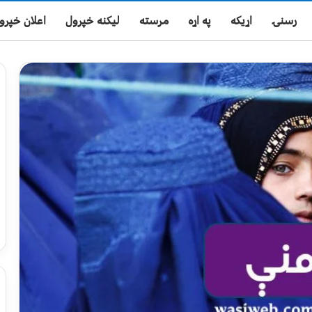
رسنۍ
اړیکه
په اړه
مرسته
لیکنه خپرول
اعلان خپرو