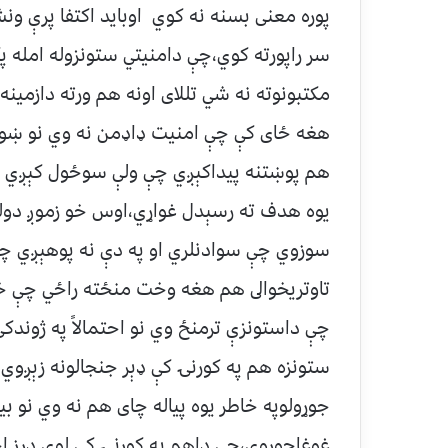
پوره معنى بسنه نه کوي اوبايد اکتفا پرې و
سر راپورته کوي،چې دامنيتي ستونزوله امله پ
مکتبونوته نه شي تللاى اونه هم ورته دازمينه
هغه ځاى کې چې امنيت ډاډمن نه وي نو ښوون
هم پوښتنه پيداکېږي چې ولې سوځول کېږي
يوه هدف ته رسېدل غواړي،اوس خو زموږ دو
تاوتريخوالى هم هغه وخت منځته راځي چې خا
ستونزه هم په کورنۍ کې ډېر جنجالونه زېږوي
جوړولوپه خاطر يوه پياله چاى هم نه وي نو بي
غوغاجوړوي،چې داهم په کورنۍ کې لوى درز