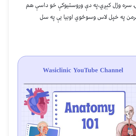
ۍ سره وژل کېږي،په دې وروستيوکې خو داسې هم
من په خپل لاس وسوځوي اوبيا يې په سل
Wasiclinic YouTube Channel