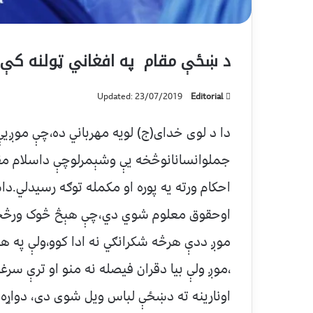
د ښځې مقام په افغاني ټولنه کې
Updated: 23/07/2019
Editorial
دا د لوى خداى(ج) لويه مهرباني ده،چې موږيې
جملوانسانانوڅخه يې وشېمرلوچې داسلام مق
احکام ورته يه پوره او مکمله توګه رسيدلي.د
اوحقوق معلوم شوي دي،چې هېڅ څوک ورڅخه س
موږ ددې هرڅه شکرانګي نه ادا کوو،ولې په هغه
،موږ ولې بيا دقران فيصله نه منو او ترې سرغ
اونارينه ته دښځې لباس ويل شوى دى، دواړه