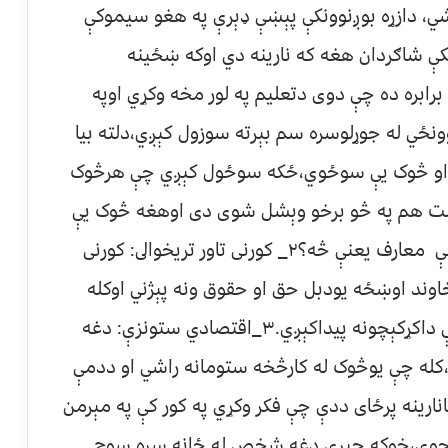
نشي، دازړه بوږنوونکې پېښې ډېرې په هغو سيموکې
کې شاګردان هغه که نارينه دي اوکه ښځينه
 برابره ده چې دوى دتعليم په لور مخه وکړي اوپه
ځي له جوړلوسره سم بېرته سوزول کېږي،دلته بيا
 او څوک يې سوځوي،ځکه سوځول کېږي چې هرڅوک
لت هم په څو برخو وېشل شوى دى اوهغه څوک يې
سوزوي چې سوادنلري او په دې نه پوهېږي چې معارف يعنې څه؟٢_ کورنى تاور تريخوالى: کورنى
وند اوښځه يودبل حق او حقوق ونه پېژني اوکله
چې داستونزې ترمنځ وي نو احتمالاً په ژوندکې داکړکېچونه پيداکېږي.٣_اقتصادي ستونزې: دغه
،کله چې يوڅوک له کارڅخه ستومانه راشي او ددمې
انارينه پرځاى ددې چې فکر وکړي په کور کې په مېرمن
 اچوي،خوکه چېرې دغه شخص له ځانه سره سوچ