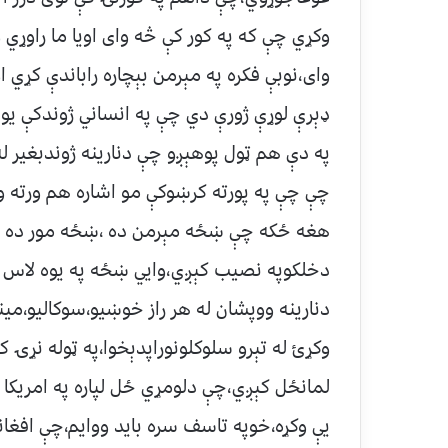
وکړي چې که په کور کې څه واى اويا ما راوړي 
واى،نوبې فکره په مېرمن بېچاره راباندې کړي 
ډېرې لوړې ژورې دي چې په انساني ژوندکې ي
په دې هم ټول پوهېږو چې دنارينه ژوندبغير 
چې چې په پورته کرښوکې مو اشاره هم ورته وکړ
هغه ځکه چې ښځه مېرمن ده ،ښځه مور ده او
دخلکوپه نصيب کېږي،وايي ښځه په يوه لاس ن
دنارينه ووپشان له هر راز خوښيو،سوکاليو،
وکړئ له تېرو سلوکلونوراپدېخوا،په ټوله نړۍ ک
يې وکړه،خوپه تاسف سره بايد ووايم،چې اف