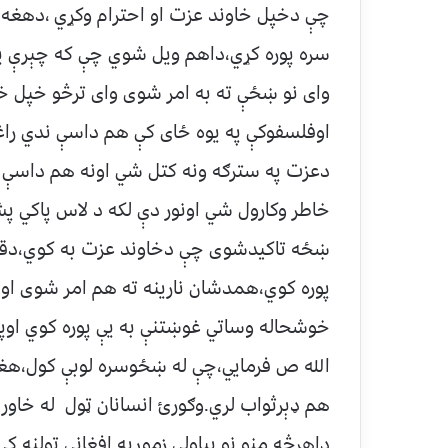
چې دخپل خاوند عزت او احترام وکړي ،دهغه 
سره پوره کړي،داهم ويل شوي چې که چېرې يوا
واى نو ښځې ته به امر شوى واى ترڅو خپل خ
اوفلسفوکې په يوه ځاى کې هم داسې ندي راغل
دعزت په سترګه ونه کتل شي اونه هم داسې
خاطر وکارول شي اونور دې لکه د لاس پاکي پ
ښځه تاکيدشوى چې دخاوند عزت به کوي،دقدر
پوره کوي،همدشان نارينه ته هم امر شوى او
خوشحاله وساتي غوښتنې به يې پوره کوي اوپه
الله ص فرمايي،چې له ښځوسره لوبې کول،هغ
هم ډېرثواب لري.وګورئ انسانان ټول له خاور
داهرڅه منو نو بياولې زموږپه افغاني ټولنه 