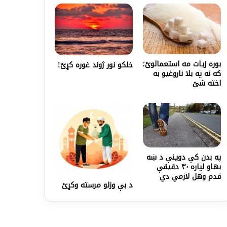
بوره زیات مه استعمالوئ؛
خلکو نور ژوند غوره کړئ!
که نه په بلا ناروغیو به
اخته شئ
په بدن کې دوینې د ښه
بهاو لپاره ۳۰ دقیقې
قدم وهل لازمي دي
د بې وزلو مرسته وکړئ