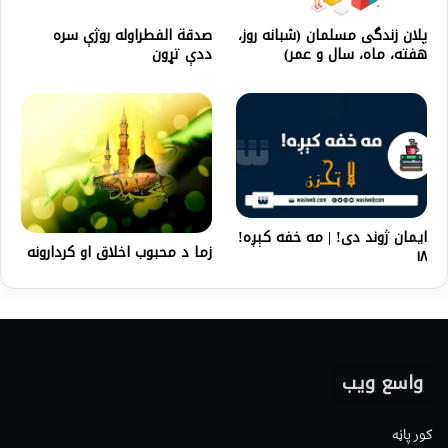
صدقة الفطراوله روژې سره
پلان زندگی مسلمان (شبانه روز،
ددې تړون
هفته، ماه، سال و عمر)
ایمان ژوند دی! | مه خفه کېږه!
زما د محبوب اخلاق او کردارونه
۱۸
واسع ویب
کور پاڼه