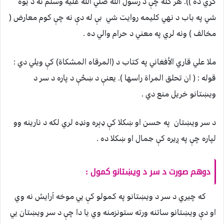
کړي ده )). هر کله چې د رسول الله صلي الله عليه وسلم نه د يوه
شي په باب د نهي کليمه روايت شي بې له دې نه چې کوم معارض (
مخالف ) ونه لري په معني د حرام والي ده .
ملا علي قاري الأفغاني په کتاب د (المرقاه المشکاة) کې ويلي دي :
قوله : ( ان تحلق المراة راسها ). يعنې د ښځې د پاره د سر د
ويښتانو خريل منع دي .
د سر ويښتان په حسن او ښکلا کې ډېره ونډه لري لکه د نارينه وو
لپاره چې په ږيره کې جمال او ښکلا ده .
دوهم صورت د سر د ويښتانو کمول :
که چيري د سر د ويښتانو په کمولو کې يي موخه آرايش نه وي
او دې ويښتانو ساتنه ورته ستونزمنه وي يا دا چې د سر ويښتان يي