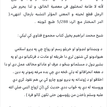
لأنه لا طاعة لمخـلوق فی معصیة الخالق‌، و لذا یحرم علی
الرجل قطع لحیته و المعنی المؤثر التشبه بارجال‌، انتهی‌»‌.(
‌الدر المـختار مـع الرد: 5/288 طـبع کـویته .
شيخ محمد ابراهيم پخپل کتاب مجموع فتاوي کې ليکي :
د ويښتانو لنډولو او خريلو رسم او رواج چې په ډېرو اسلامي
هيوادونو کې شتون لري دا طريقه او عادت د فرنګيانو دی او په
بشپړ ډول د مسلمانو ښځو د عرف او عاداتو مخالف عمل دی او دا
د هغه انحرافاتو له ډلې څخه دي چې بده مرغه زمونږ په دين ،
اخلاقو او د ژوندانه په ډېرو نورو چارو کې يي هم نفوذ کړي دي
وروسته له دې په ځواب ددې حديث کې (اَنَ ازواج النبي صلي الله
عليه وسلم ياَخذن من رؤوسهن حتی تکون کالو فرة ) .