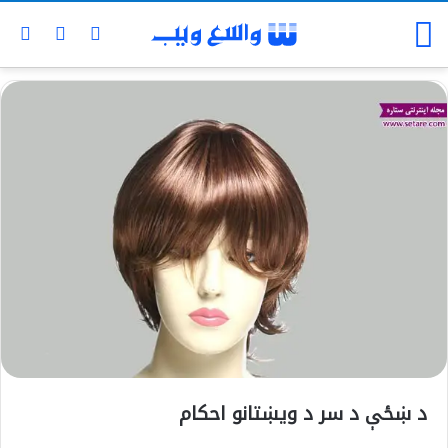
د ښځې د سر د ويښتانو احکام