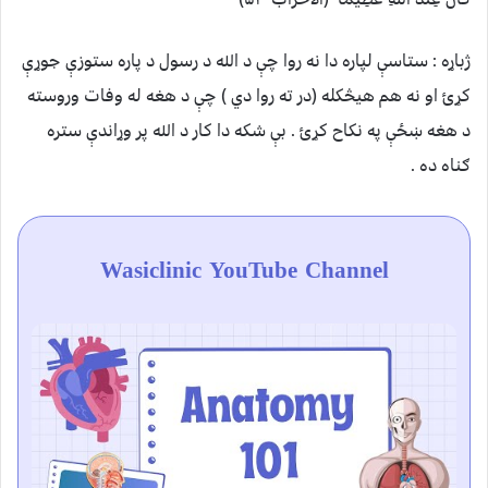
ژباړه : ستاسې لپاره دا نه روا چې د الله د رسول د پاره ستوزې جوړې
کړئ او نه هم هيڅکله (در ته روا دي ) چې د هغه له وفات وروسته
د هغه ښځې په نکاح کړئ . بې شکه دا کار د الله پر وړاندې ستره
ګناه ده .
Wasiclinic YouTube Channel