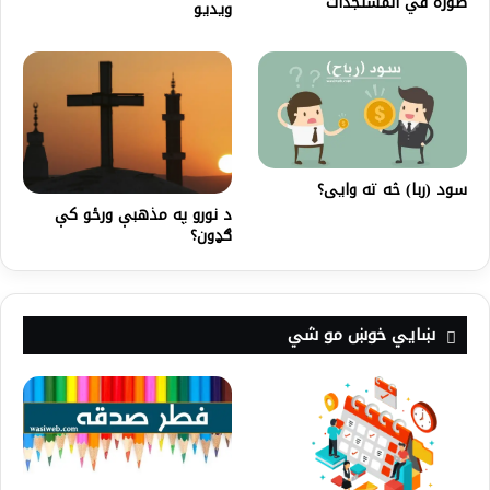
صوره في المستجدات
ویدیو
سود (ربا) څه ته وایی؟
د نورو په مذهبې ورځو کې
ګډون؟
ښايي خوښ مو شي