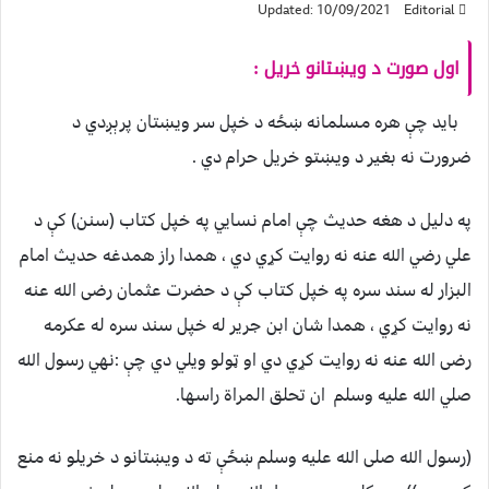
Updated: 10/09/2021
Editorial
اول صورت د ويښتانو خريل :
بايد چې هره مسلمانه ښځه د خپل سر ويښتان پرېږدي د
ضرورت نه بغير د ويښتو خريل حرام دي .
په دليل د هغه حديث چې امام نسايي په خپل کتاب (سنن) کې د
علي رضي الله عنه نه روايت کړي دي ، همدا راز همدغه حديث امام
البزار له سند سره په خپل کتاب کې د حضرت عثمان رضی الله عنه
نه روايت کړي ، همدا شان ابن جرير له خپل سند سره له عکرمه
رضی الله عنه نه روايت کړي دي او ټولو ويلي دي چې :نهي رسول الله
صلي الله عليه وسلم ان تحلق المراة راسها.
(رسول الله صلی الله عليه وسلم ښځې ته د ويښتانو د خريلو نه منع