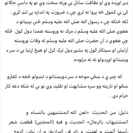
ډير اوږده وي او نظافت ساتل يي ورته سخت وي نو په داسې حالاتو
کې يي کمول څه پروا نه لري چې د ضرورت په اندازه يي لنډ کړي .
لکه څنګه چې د رسول الله صلی الله عليه وسلم ځنې بيبيانو د
هغوی صلی الله عليه وسلم د مرګ نه وروسته همدا ډول کول ځکه
چې هغوی د آن حضرت صلی الله عليه وسلم له وفات وروسته
آرايش او سينګار کول په بشپړ ډول ترک کړل او هيڅ اړتيا يي د سر د
ويښتانو اوږدولو ته نه درلوده.
که چير ي د ښځې موخه د سر دويښتانو د لنډولو څخه د کفارو
ښځو او نارينه وو سره مشابهت او تقليد وي نو بې له شکه دغه کار
حرام دی .
دلیل: من الحديث‌: «‌لعن الله المشتبهین بالنساء و
المشتبهات بالرجال‌» الحدیث‌. و فیه (‌المجتبی‌) قطعت شعر
رأسها أثمت و لعنت، و زاد فی البزازیـة‌: و ان بـاذن الزوج