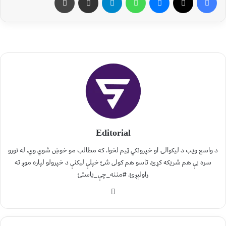
Editorial
د واسع ویب د لیکوالۍ او خپرونکي ټیم لخوا. که مطالب مو خوښ شوي وي، له نورو
سره یې هم شریکه کړئ. تاسو هم کولی شئ خپلې لیکنې د خپرولو لپاره موږ ته
راولېږئ. #مننه_چې_یاستئ