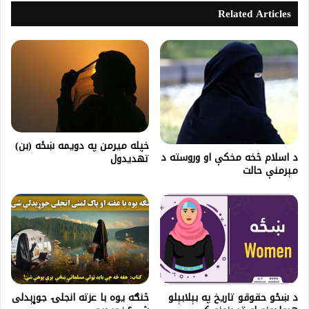
Related Articles
خپله میرمن په دویمه ښځه (بن)
د اسلام څخه مخکې او وروسته د
تهديدول
مېرمنې حالت
د ښځو حقوقو تاریخ په بېلابېلو
څنګه یوه با عزته انجلۍ جوړېدلی