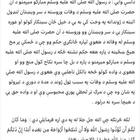
داسې وايي : د رسول الله صلی الله عليه وسلم مبارکو ميرمنو د آن
حضرت صلی الله عليه وسلم د وفات وروسته د سر ويښتان لنډول
البته د ژوندانه په وخت کې به يي د خپل ځان سينګار کولو او غوره
سينګار يي د سر ويښتان وو وروسته د آن حضرت صلی الله عليه
وسلم له وفاته د هغوي لپاره ځانګړي حکم وو چې د ځمکې پر مخ
هيڅ ښځينه د پاره هغه حکم نشته ځکه د رسول الله صلی الله عليه
وسلم د مبارکو ميرمنو د پاره د بل چا سره نکاح کول منع وو او
هغوی د واده کولو څخه بالکل ناهليې وې هغوی د رسول الله صلي
الله عليه وسلم د وفات په سبب ټول ژوند د عدة د دوري د تيرولو
په شان وه چې د مرګ تر لحظي پوري محبوسې وې او د واده حق يي
د هيچا سره نه درلود .
لکه څرنګه چې الله جل جلا له په دې اړه فرمايلي دي : وَمَا كَانَ
لَكُمْ أَن تُؤْذُوا رَسُولَ اللَّهِ وَلَا أَن تَنكِحُوا أَزْوَاجَهُ مِن بَعْدِهِ أَبَدًا إِنَّ ذَلِكُمْ
كَانَ عِندَ اللَّهِ عَظِيمًا (الاحزاب ۵۳)