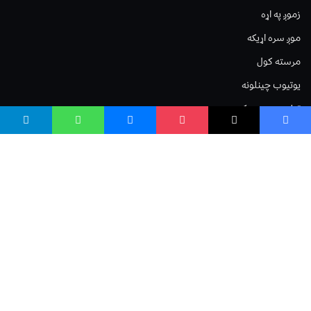
زموږ په اړه
موږ سره اړیکه
مرسته کول
یوتیوب چینلونه
ټولنیزو رسنیو کې
مینو
لیکنه خپرول
اعلان خپرول
لیکنې رپوټ
ستاسو نظر
Terms of Service
Privacy Policy