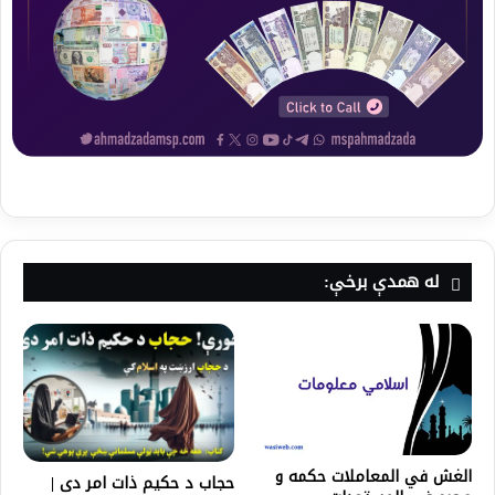
له همدې برخې:
الغش في المعاملات حكمه و
حجاب د حکیم ذات امر دی |