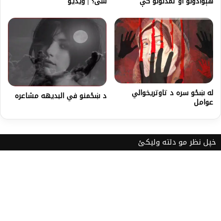
هېوادونو او تمدنونو کې
شی؟ | ویدیو
له ښځو سره د تاوتریخوالي
د ښځمنو في البدیهه مشاعره
عوامل
خپل نظر مو دلته ولیکئ