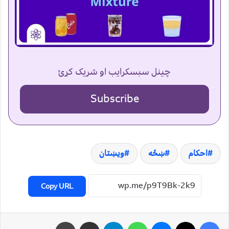
چینل سبسکرایب او شریک کړئ
Subscribe
احکام
ښځه
ويښتان
Copy URL