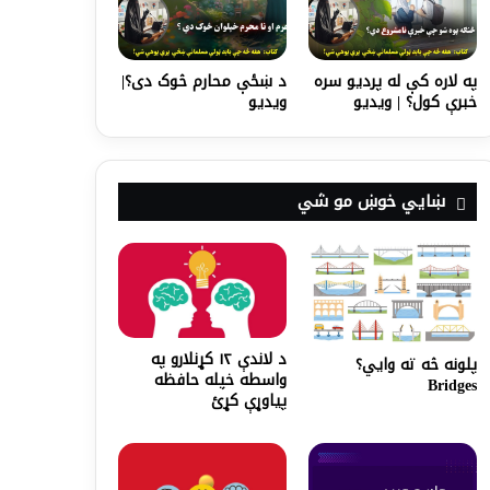
په لاره کې له پردیو سره
د ښځې محارم څوک دی؟|
خبرې کول؟ | ویدیو
ویدیو
ښايي خوښ مو شي
د لاندې ۱۲ کړنلارو په
پلونه څه ته وايي؟
واسطه خپله حافظه
Bridges
پیاوړې کړئ