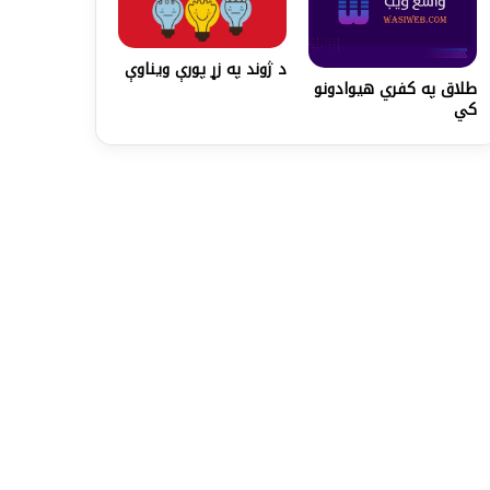
د ژوند په زړ پورې ویناوې
طلاق په کفري هیوادونو
کي