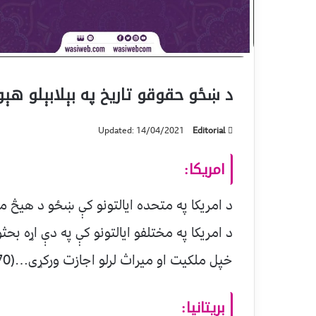
د ښځو حقوقو تاریخ په بېلابېلو هېو
Updated: 14/04/2021
Editorial
امریکا:
د امریکا په مختلفو ایالتونو کې په دې اړه 
خپل ملکیت او میراث لرلو اجازت ورکړی…(Married Women’s Property Act 1839-70)
بریتانیا: