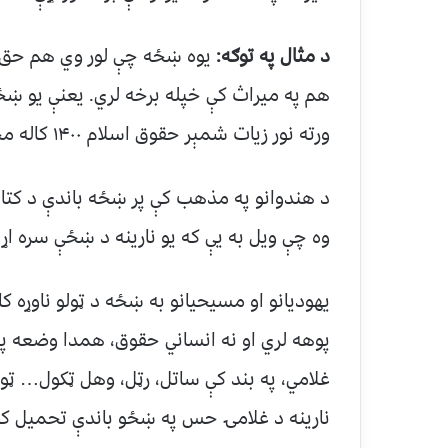
د مثال په توګه:
یوه ښځه چې لور وي هم حق لر
هم په میراث کې خپله برخه لري. یعنې یو ښځه
ورته نور زیات شمېر حقوق اسلام ۱۴۰۰ کاله مخکې ښځو ته ورکړي دي.
د هندوانو په مذهب کې پر ښځه باندې د کتا
وه چې ویل به یې که یو نارینه د ښځې سره اړ
یهودیانو او مسیحیانو به ښځه د ټولو ناوړه کا
پوهه لري او نه انساني حقوق، همدا وضعه په 
غلامي، په بند کې ساتل، رټل، وهل ټکول… ټو
نارینه د غلامۍ حس په ښځو باندې تحمیل کړ