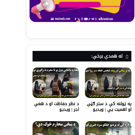
له همدې برخې:
په ټولنه کې د ستر ګټې
د نظر حفاظت او د هغې
او اهمیت يې | ویدیو
اجر | ویدیو