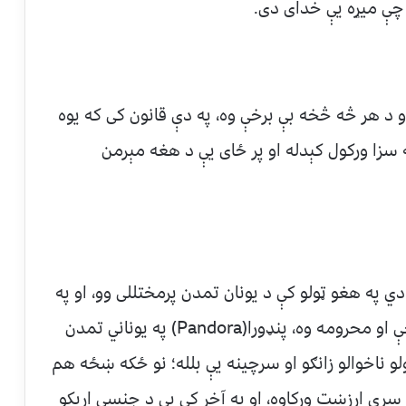
 چې میړه یې خدای دی.
د هر څه څخه بې برخې وه، په دې قانون کی که یوه
زا ورکول کېدله او پر ځای یې د هغه مېرمن
 په هغو ټولو کې د یونان تمدن پرمختللی وو، او په
دې تمدن کې هم ښځه د هر څه څخه بې برخې او محرومه وه، پنډورا(Pandora) په یوناني تمدن
و ناخوالو زانګو او سرچینه یې بلله؛ نو ځکه ښځه هم
 سړي ارزښت ورکاوه، او په آخر کی یې د جنسي اړیکو