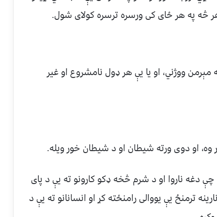
 هر څه په هر ځای کی ورسره ترسره کولای شول.
مېرمن ووژني، او یا یې هر ډول نامشروع او غیر
وه، او دوی ورته شیطان او د شیطان خور ویله.
ې دغه ناروا او د شرم څخه ډکو کارونو ته یې د پای
نه ترمنځ یې یووالی رامنځته کړ او انسانانو ته یې د
کړه.