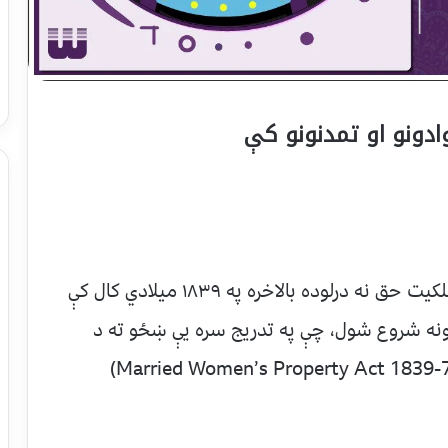
ادونو او تمدنونو کې
د امریکا په متحده ایالتونو کې ښځو د هیڅ ملکیت حق نه درلوده بالاخره په ۱۸۳۹ میلادي کال کې
بحثونه شروع شول، چې په تدریج سره یې ښځو ته د