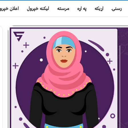
رسنۍ
اړیکه
په اړه
مرسته
لیکنه خپرول
اعلان خپرو