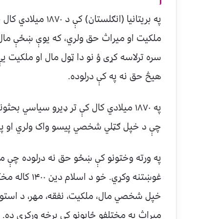
په بریتانیا (انګلس
ملکیت او میراث حق ولري، که یوې ښځې مال ا
سره ترلاسه کړی ؤ نو دا ټول مال او ملکیت 
هیڅ حق نه په کې درلوده.
په ۱۸۷۰ میلادي کال کې تر ډیرو سیاسي ب
چې د خپل ګټلي شخصي پیسو واک ولري او په 
په ورته وختونو کې ښځو حق نه درلوده چې م
غوښتنه وکړي. 
خپل شخصي مال، ملکیت، نفقه، مهر، د استوګ
میراث په مختلفو ځایونو کې برخه ورکړې ده.