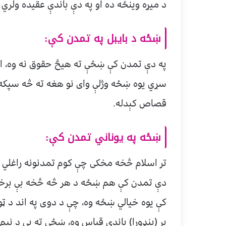
د میړه وینځه ده او په دې باندې عقیده ولري
ښځه د بایبل په تمدن کې:
په دې تمدن کې ښځې ته هیڅ حقوق نه وه، او 
سړي یوه ښځه وژلې وای نو هغه ته څه سپکه س
قصاص کېدله.
ښځه په يوناني تمدن کې:
تر اسلام څخه مخکی چې کوم تمدنونه راغلي دي
کې یوه خیالي ښځه وه، چې د دوی په اند د ټول
پر (پنډورا) باندې قیاس وه، ښځې ته یې د نیم