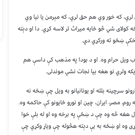
ي، که خور وي هم حق لري، که مېرمن یا نیا وي
 کولای شي څو ځایه میراث تر لاسه کړي. دا او دېته
ب ویل حرام وه. او د بودا په مذهب کې داسې هم
یکه ولري نو هغه بیا نجات نشي موندلی.
رونو سرچینه بلله او یونانیانو به ویل چې ښځه نه
روم، مصر، ایران، چین او نورو ځایونو کې حاکمه وه.
ل هغه څه وه چې د ښځې په برخه وه او له بلې خوا
ی وه او ښځه به یې دېته هڅوله چې ویاړ وکړي چې