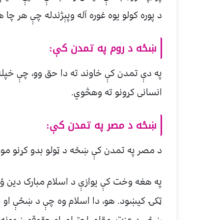
د پوره کولو یوه غوره آله وپېژندله چې هر چا
ښځه د روم په تمدن کې:
په دې تمدن کې خاوند ته دا حق وو، چې خپله 
انسانی کړونو ته وهڅوي.
ښځه د مصر په تمدن کې:
د مصر په تمدن کې ښځه د ټولو بدو کړنو مور 
په هغه وخت کې یوازې د اسلام مبارک دین ؤ چ
ټکۍ کیښود. هو، دا اسلام وه چې د ښځې او ناری
ښځې د عزت، مقام، احترام، او حقوقو ښوونه و