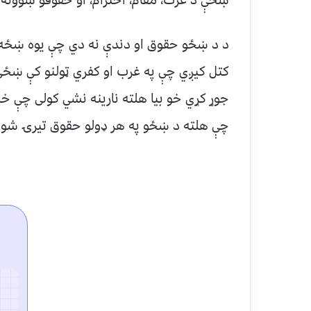
د د ښځو حقوق او دندې نه دي چې یوه ښځه با
کتل کیږي چې په غرب او کفري ټولنو کې ښځې 
جوړ کړي خو بیا هلته نارینه نشي کولی چې خ
چې هلته د ښځو په هر ډولو حقوق تیرۍ شوی