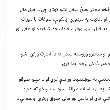
تان) کې د ۱۸۷۰ میلادي کال څخه مخکې هیڅ ښځې نشو کولای چې د خپل مال،
و ملکیت په مزدوري، پانګونې، سوغات یا میراث
یې په خپل سري ډول د خاوند حق ګرځېده او هغې نور
حثونو او مناظرو وروسته ښځې ته دا اجازت ورکړل شو
میراث کې برخه پیدا کړي.
حکمې ته غوښتنلیک وړاندې کړي او د خپلو حقوقو
خو د اسلام دین ۱۴۰۰ کاله مخکې یعنې د اسلام د راتګ سره سم ښځو ته هم د
نې ځای او داسې نور مالي حقوق ورکړي او هم یې د