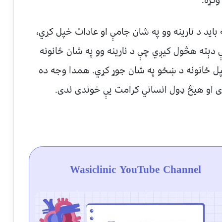
ید د نارینه وو په شان جامې او عادات خپل کړي،
دېته هڅول کیږي چې د نارینه وو په شان ځانونه
پل ځانونه د ښځو په شان جوړ کړي. همدا وجه ده
 او هیڅ ډول انساني کرامت یې خوندی ندی.
Wasiclinic YouTube Channel