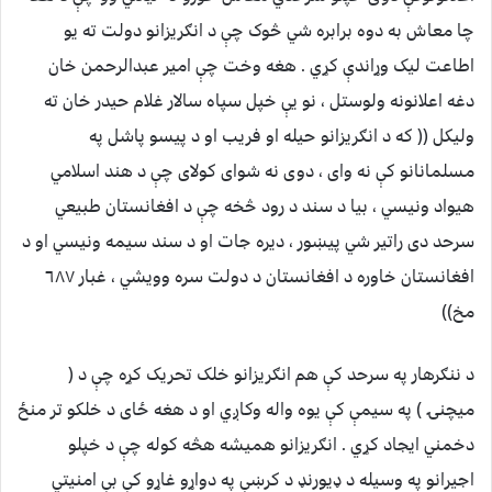
چا معاش به دوه برابره شي څوک چې د انګريزانو دولت ته يو
اطاعت ليک وړاندې کړي . هغه وخت چې امير عبدالرحمن خان
دغه اعلانونه ولوستل ، نو يې خپل سپاه سالار غلام حيدر خان ته
وليکل (( که د انګريزانو حيله او فريب او د پيسو پاشل په
مسلمانانو کې نه وای ، دوی نه شوای کولای چې د هند اسلامي
هيواد ونيسي ، بيا د سند د رود څخه چې د افغانستان طبيعي
سرحد دی راتير شي پيښور ، ديره جات او د سند سيمه ونيسي او د
افغانستان خاوره د افغانستان د دولت سره وويشي ، غبار ٦٨٧
مخ))
د ننګرهار په سرحد کې هم انګريزانو خلک تحريک کړه چې د (
ميچنۍ ) په سيمې کې يوه واله وکاږي او د هغه ځای د خلکو تر منځ
دخمني ايجاد کړي . انګريزانو هميشه هڅه کوله چې د خپلو
اجيرانو په وسيله د ډيورنډ د کرښې په دواړو غاړو کې بې امنيتي