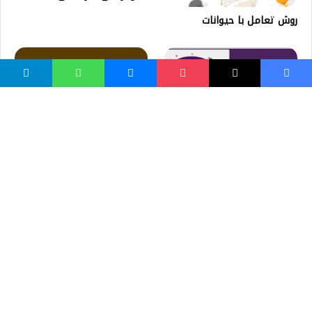
روش تعامل با حیوانات
کولیسترول څه شی دی؟
د روژې شرطونه کوم دي؟ د ادا
او سموالي شرطونه
واسع ویب
کور پاڼه