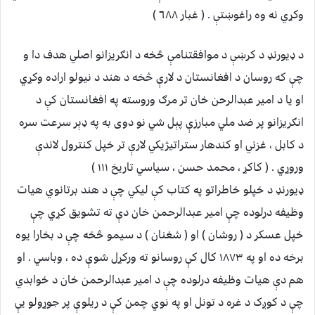
وکړي نه وه راغوښتې . ( غبار ٦٨٨ )
د ډيورنډ د کرښې د موافقتنامې څخه د انګريزانو اصلي هدف دا و
چې که روسان د افغانستان د لارې څخه د هند د نيولو اراده وکړي
او يا د امير عبدالرحن خان تر مرګ وروسته په افغانستان کې د
انګريزانو پر ضد ملي مبارزې پېل شي نو دوی به په ډېر سرعت سره
د کابل ، غزني او کندهار ستراتيژيکي لارې تر خپل کنترول لاندې
وروړي . ( کاکړ ، محمد حسن ، سياسي تاريخ ١١١ )
ډيورنډ د خپلو خاطراتو په کتاب کې ليکي چې د هند برتانوي هيات
وظيفه درلوده چې امير عبدالرحمن خان دې ته تشويق کړي چې
خپل عسکر د ( روشان ) او ( شغنان ) د سيمو څخه چې د بخارا يوه
برخه ده او په ١٨٧٣ کال کې روسانو ته ورکړل شوې ده ، وباسي . او
هم دې هيات وظيفه درلوده چې د امير عبدالرحمن خان د خوابدي
چې د کوږک د غره د تونل او په نوي چمن کې د ريلوې پر جوړولو يې