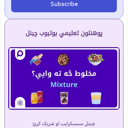
Subscribe
پوهنتون تعلیمي یوتیوب چینل
چینل سبسکرایب او شریک کړئ