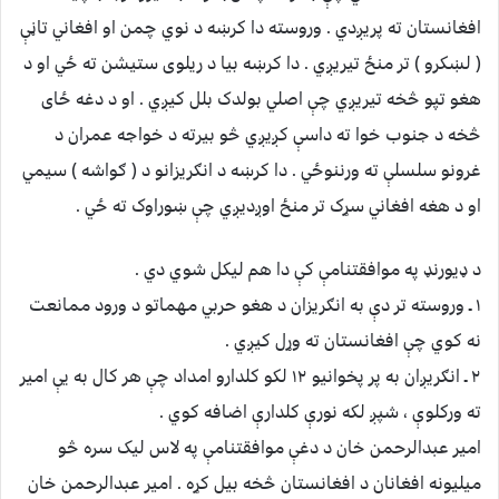
افغانستان ته پريږدي . وروسته دا کرښه د نوي چمن او افغاني تاڼې
( لښکرو ) تر منځ تيريږي . دا کرښه بيا د ريلوی ستيشن ته ځي او د
هغو تپو څخه تيريږي چې اصلي بولدک بلل کيږي . او د دغه ځای
څخه د جنوب خوا ته داسې کږيږي څو بيرته د خواجه عمران د
غرونو سلسلې ته ورننوځي . دا کرښه د انګريزانو د ( ګواشه ) سيمي
او د هغه افغاني سړک تر منځ اوږديږي چې ښوراوک ته ځي .
د ډيورنډ په موافقتنامې کې دا هم ليکل شوي دي .
١ ـ وروسته تر دې به انګريزان د هغو حربي مهماتو د ورود ممانعت
نه کوي چې افغانستان ته وړل کيږي .
٢ ـ انګريږان به پر پخوانيو ١٢ لکو کلدارو امداد چې هر کال به يې امير
ته ورکلوې ، شپږ لکه نورې کلدارې اضافه کوي .
امير عبدالرحمن خان د دغې موافقتنامې په لاس ليک سره څو
ميليونه افغانان د افغانستان څخه بيل کړه . امير عبدالرحمن خان