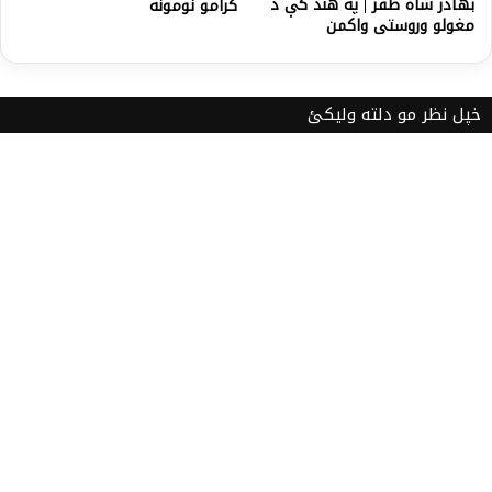
بهادر شاه ظفر | په هند کې د
کرامو نومونه
مغولو وروستی واکمن
خپل نظر مو دلته ولیکئ