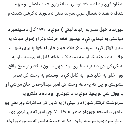
ښکاره کړې وه له منځه يوسي . د انګريزي هيات اصلي او مهم
هدف د هند د شمال غربي سرحد يعنې د ډيورنډ د کرښې تثبيت و .
ډيورنډ د خپل سفر په ارتباط ليکي (( مونږ د ١٨٩٣ کال د سپتمبر د
مياشتې په نيمايي کې د پيښور څخه حرکت وکړ او زمونږ هيات په
لنډي کوتل کې د سپه سالار غلام حيدر خان له خوا پذيرايي شو ، د
جلال اباد ، جګدلک او لته بند د لارې څخه کابل ته ورسيدو او په
اندکي کې چې د بابر د مقبرې او د چهل ستون د قصر تر منځ واقع
وو ، ځای په ځای شو . په کابل کې د اوسيدو په وخت کې زمونږ
تشويش و چې که په دغه وخت کې امير عبدالرحمن خان مړ شي او
يا ووژل شي نو يقيناَ مونږ به د کيوناري او د دۀ د ملګرو په
سرنوشت ګرفتار شو )) دی ليکي (( په کابل کې مذاکرات ډېر بطي وو
د امير د اسلحه جوړولو ماهر Mr. Pyne چې امير ته ډېر نژدې وو ،
زمونږ سره ډېره مرسته وکړه . دۀ به هميشه امير ته مشوره ورکوله