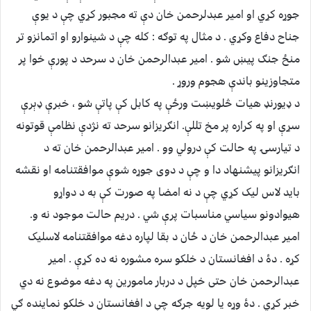
جوړه کړي او امير عبدلرحمن خان دې ته مجبور کړي چې د يوې
جناح دفاع وکړي . د مثال په توګه : کله چې د شينوارو او اتمانزو تر
منځ جنګ پيښ شو . امير عبدالرحمن خان د سرحد د پورې خوا پر
متجاوزينو باندې هجوم وروړ .
د ډيورنډ هيات څلويښت ورځې په کابل کې پاتې شو ، خبرې ډېرې
سړې او په کراره پر مخ تللې. انګريزانو سرحد ته نژدې نظامې قوتونه
د تيارسۍ په حالت کې درولي وو . امير عبدالرحمن خان ته د
انګريزانو پيشنهاد دا و چې د دوی جوړه شوې موافقتنامه او نقشه
بايد لاس ليک کړي چې د نه امضا په صورت کې به د دواړو
هيوادونو سياسي مناسبات پرې شي . دريم حالت موجود نه و.
امير عبدالرحمن خان د ځان د بقا لپاره دغه موافقتنامه لاسليک
کړه . دۀ د افغانستان د خلکو سره مشوره نه ده کړې . امير
عبدالرحمن خان حتی خپل د دربار مامورين په دغه موضوع نه دي
خبر کړي . دۀ وړه يا لويه جرګه چې د افغانستان د خلکو نماينده ګي