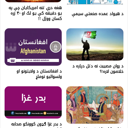
هغه درې تنه امریکایان چې په
یو دقیقه کې یو لک او ۴۰ زره
د هيواد عمده صنعتي سيمې
کسان ووژل !!
د روان مصيبت نه دتل دپاره د
د افغانستان د ولایتونو او
خلاصون لاره!؟
ولسوالیو نوملړ
د بدر غزا ګډون کوونکو صحابه