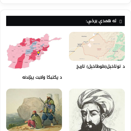
له همدې برخې:
د توتاخېل(طوطاخېل) تاریخ
د پکتيکا ولايت پېژندنه