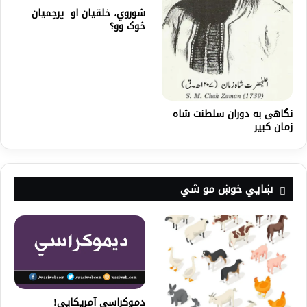
شوروي، خلقيان او پرچميان
څوک وو؟
نگاهی به دوران سلطنت شاه
زمان کبیر
ښايي خوښ مو شي
دموکراسی آمریکایی!