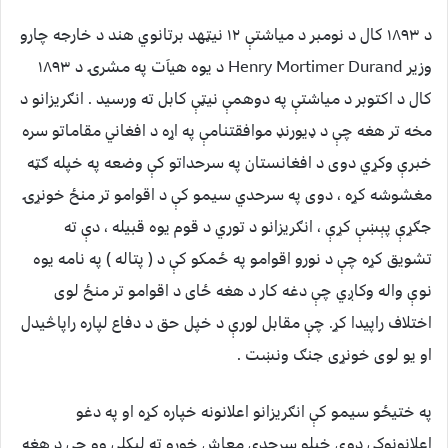
د ١٨٩٣ کال د نومبر د مياشتې ١٢ نيټهد برتانوي هند د خارجه چارو
وزير Henry Mortimer Durand د يوه هياَت په مشرۍ د ١٨٩٣
کال د اکتوبر د مياشتې په دوهمې نيټې کابل ته ورسيد . انګريزانو د
مخه تر هغه چې د ډيورنډ موافقتنامې په اړه د افغاني مقاماتو سره
خبرې وکړي دوی د افغانستان په سرحداتو کې وضعه په خپله ګټه
مغشوشه کړه ، دوی په سرحدي سيمو کې د اقوامو تر منځ خونړۍ
جګړې پېښې کړې ، انګريزانو د توري د قوم يوه قبيله ، دې ته
تشويق کړه چې د نورو اقوامو په ځمکو کې د ( پتاله ) په نامه يوه
نوې واله وکاږي چې دغه کار د هغه ځای د اقوامو تر منځ لوی
اختلاف راپيدا کړ. چې مقابل لورې د خپل حق د دفاع لپاره راپاڅيدل
او يو لوی خونړی جنګ ونښت .
په ختيځو سيمو کې انګريزانو اعلانونه خپاره کړه او په دغو
اعلانونوکې دوی خپلو سرحدي معاش خورو ته ليکلي وو چې د هغه