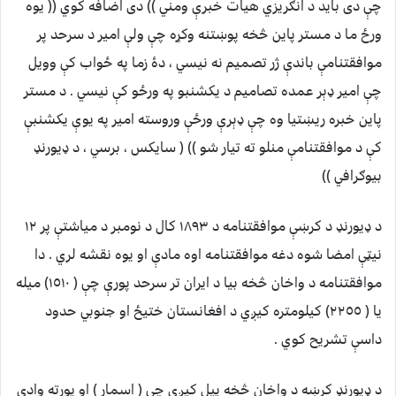
چې دی بايد د انګريزي هيات خبرې ومني )) دی اضافه کوي (( يوه
ورځ ما د مستر پاين څخه پوښتنه وکړه چې ولې امير د سرحد پر
موافقتنامې باندې ژر تصميم نه نيسي ، دۀ زما په ځواب کې وويل
چې امير ډېر عمده تصاميم د يکشنبو په ورځو کې نيسي . د مستر
پاين خبره ريښتيا وه چې ډېرې ورځې وروسته امير په يوې يکشنبې
کې د موافقتنامې منلو ته تيار شو )) ( سايکس ، برسي ، د ډيورنډ
بيوګرافي ))
د ډيورنډ د کرښې موافقتنامه د ١٨٩٣ کال د نومبر د مياشتې پر ١٢
نيټې امضا شوه دغه موافقتنامه اوه مادې او يوه نقشه لري . دا
موافقتنامه د واخان څخه بيا د ايران تر سرحد پورې چې ( ١٥١٠) ميله
يا ( ٢٢٥٥) کيلومتره کيږي د افغانستان ختيځ او جنوبي حدود
داسې تشريح کوي .
د ډيورنډ کرښه د واخان څخه پيل کيږي چې ( اسمار ) او پورته وادي