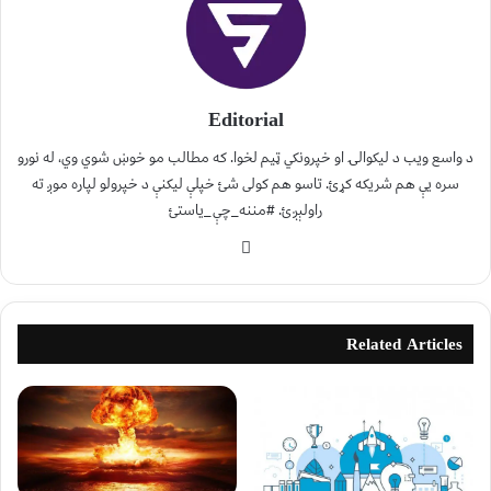
Editorial
د واسع ویب د لیکوالۍ او خپرونکي ټیم لخوا. که مطالب مو خوښ شوي وي، له نورو
سره یې هم شریکه کړئ. تاسو هم کولی شئ خپلې لیکنې د خپرولو لپاره موږ ته
راولېږئ. #مننه_چې_یاستئ
Related Articles