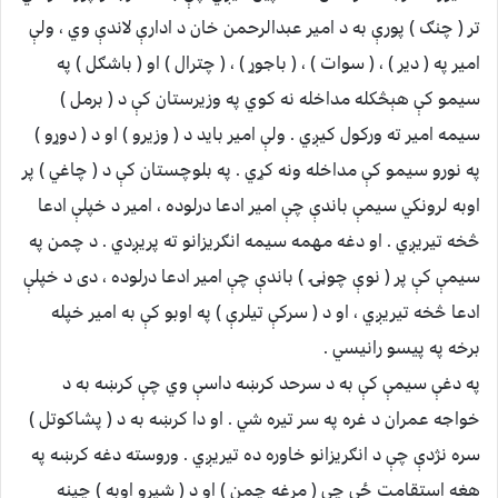
تر ( چنګ ) پورې به د امير عبدالرحمن خان د ادارې لاندې وي ، ولې
امير په ( دير ) ، ( سوات ) ، ( باجوړ ) ، ( چترال ) او ( باشګل ) په
سيمو کې هېڅکله مداخله نه کوي په وزيرستان کې د ( برمل )
سيمه امير ته ورکول کيږي . ولې امير بايد د ( وزيرو ) او د ( دوړو )
په نورو سيمو کې مداخله ونه کړي . په بلوچستان کې د ( چاغي ) پر
اوبه لرونکي سيمې باندې چې امير ادعا درلوده ، امير د خپلې ادعا
څخه تيريږي . او دغه مهمه سيمه انګريزانو ته پريږدي . د چمن په
سيمې کې پر ( نوې چوڼۍ ) باندې چې امير ادعا درلوده ، دی د خپلې
ادعا څخه تيريږي ، او د ( سرکې تيلرې ) په اوبو کې به امير خپله
برخه په پيسو رانيسي .
په دغې سيمې کې به د سرحد کرښه داسې وي چې کرښه به د
خواجه عمران د غره په سر تيره شي . او دا کرښه به د ( پشاکوتل )
سره نژدې چې د انګريزانو خاوره ده تيريږي . وروسته دغه کرښه په
هغه استقامت ځي چې ( مرغه چمن ) او د ( شيرو اوبه ) چينه