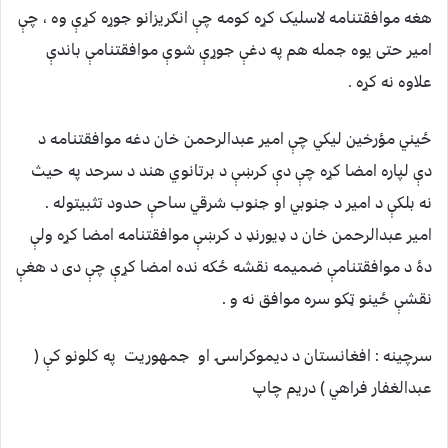
هغه موافقتنامه لاسليک کړه کومه چې انګريزانو جوړه کړې وه ، چې
امير حتی يوه جمله هم په دغې جوړې شوې موافقتنامې باندې
علاوه نه کړه .
ځيني مؤرخين ليکي چې امير عبدالرحمن خان دغه موافقتنامه د
دې لپاره امضا کړه چې دې کرښې د برتانوي هند د سرحد په حيث
نه بلکې د امير د جنوبي او جنوب شرقي ساحې حدود تثبيتوله .
امير عبدالرحمن خان د ډيورنډ د کرښې موافقتنامه امضا کړه ولې
دۀ د موافقتنامې ضميمه نقشه ځکه نده امضا کړې چې دی د هغې
نقشې ځينو ټکو سره موافق نه و .
سرچينه : افغانستان د ديموکراسۍ او جمهوريت په کلونو کې (
عبدالغفار فراهي ) دريم چاپ