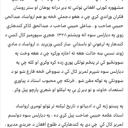
مشهوره كورنۍ افغاني ټولني ته ډير درانه پوهان او ستر روښان
فكران وړاندي كړي چي د هغو دجملې څخه يو هم ارواښاد عبدالحى
حبيبي صاحب و . ښاغلى حبيبي صاحب د عبدالحق كاكړ كندهاري
زوى په ديارلس سوه اته ويشتم ۱۳۲۸ هجري سپوږميز كال كښي د
كندهار په لرغوني او باستاني ښار كښي وزيږېد .د ارواښاد د مادي
ژوند نسبي ښه حالت هغه ته اجازه وركړه چي د هغه وخت په
ښوونځيو كي تر پنځم ټولګى پوري زده كړه وكړي او كله چي په
ديارلس سوه شپږم لمريز كال كي د ښووځى څخه فارغ شو نو د
ښوونكي په توګه مقرر شو . څرنګه چي محبوب استاد د پياوړي
استعداد خاوند و نو ډير ژر يې په ليكلو او شعري پارچو پيل وكړ .
په پښتو ژبه كي د ادبياتو د تاريخ ليكنه تر ټولو لومړى ارواښاد
استاد علامه حبيبي صاحب پيل كړې ده ، په ديارلس سوه دولسم
لمريز كال كي چي دى په كندهاركي د طلوع افغان د جريدي مديرو ،