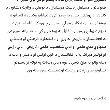
طبوعاتو د مستقل رياست مرستيال ، د پوهني د وزارت مشاور ، د
كندهار د پوهني ريس ، په چمن كي د تجارانو وكيل ، د ادبياتو د
پوهنځى ريس ، د كابل مجلې مسوول چلوونكى ، افغانستان د
تاريخ د ټولني ريس او د كابل په پوهنتون كي استاد پاته سوى دى
.د افغانستان د تاريخي خاوري او دكندهار د فرهنګي او باستاني
بېدياوي ددې علمي او ادبي شخصيت علمي ، تاريخي ، ادبي ، ژبني
او ټولنيز ميراث به د افغانستان د خپل اولس او د هنر او ادب د
مينه والو په منځ كښي د يوه مدني ميراث په توګه تر نسلونو
نسلونو پوري په ډير ارزښت او درنښت سره پاته وي .
د ادب ډيوه مړه شوه