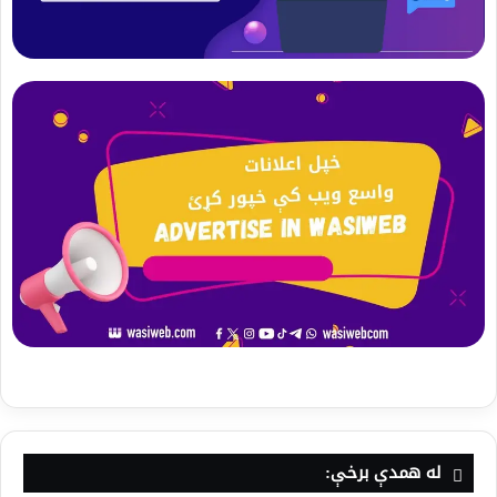
له همدې برخې: