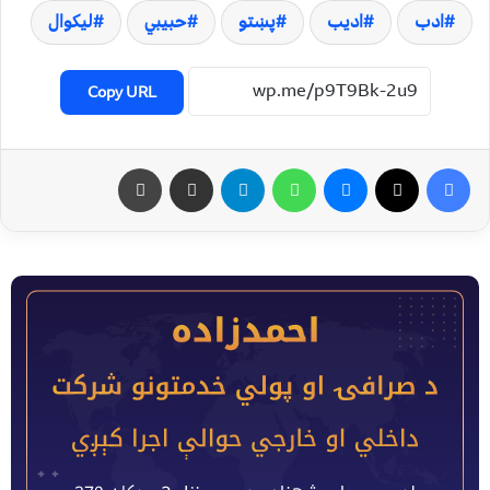
ادب
ادیب
پښتو
حبیبي
لیکوال
Copy URL