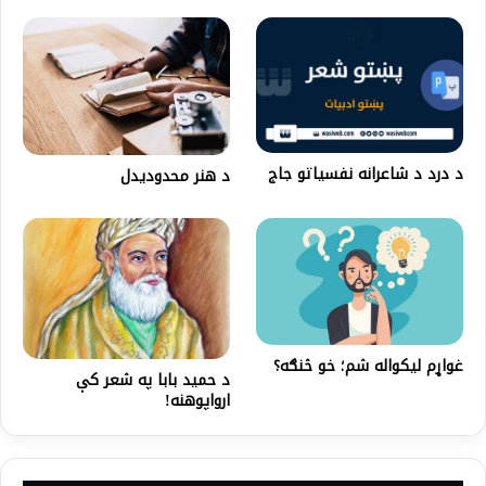
د درد د شاعرانه نفسیاتو جاج
د هنر محدودیدل
غواړم لیکواله شم؛ خو څنګه؟
د حمید بابا په شعر کې
ارواپوهنه!