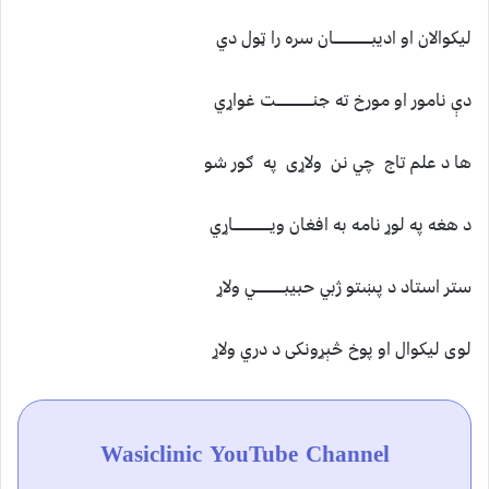
ليكوالان او اديبـــــــــــــــــان سره را ټول دي
دې نامور او مورخ ته جنــــــــــــــــت غواړي
ها د علم تاج چي نن ولاړى په ګور شو
د هغه په لوړ نامه به افغان ويـــــــــــــــــاړي
ستر استاد د پښتو ژبي حبيبـــــــــــــي ولاړ
لوى ليكوال او پوخ څېړونكى د دري ولاړ
Wasiclinic YouTube Channel