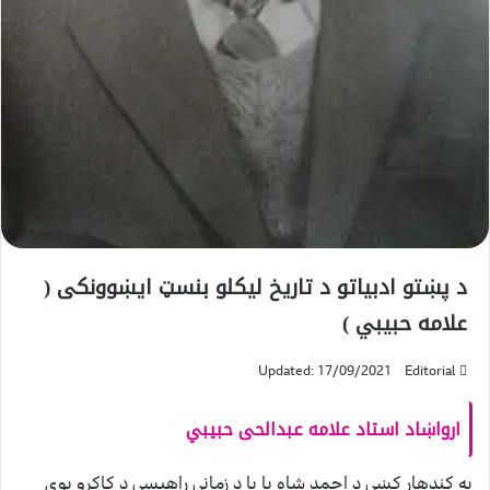
د پښتو ادبياتو د تاريخ ليكلو بنسټ ايښوونكى (
علامه حبيبي )
Updated: 17/09/2021
Editorial
ارواښاد استاد علامه عبدالحى حبيبي
په كندهار كښي د احمد شاه با با د زمانې راهيسي د كاكړو يوې