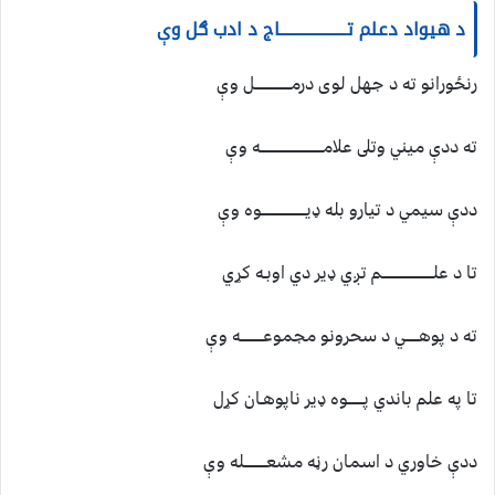
د هيواد دعلم تــــــــــــــــــــاج د ادب ګل وې
رنځورانو ته د جهل لوى درمــــــــــــــــل وې
ته ددې ميني وتلى علامــــــــــــــــــــــــــــه وې
ددې سيمي د تيارو بله ډيــــــــــــــــــــوه وې
تا د علـــــــــــــــــــــــم تږي ډير دي اوبـه كړي
ته د پوهــــــي د سحرونو مجموعــــــــــه وې
تا په علم باندي پـــــــوه ډير ناپوهـان كړل
ددې خاوري د اسمان رڼه مشعــــــــــله وې