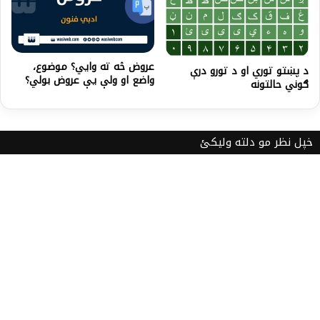
عروض څه ته وايي؟ موضوع،
د پښتو توري او د تورو درې
واضع او ولې یې عروض بولي؟
ګوني حالتونه
خپل نظر مو دلته ولیکئ