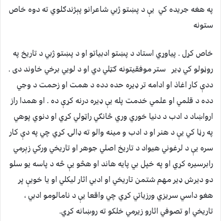
په هغه جريده كي يې د پښتو ژبي شاعرانو پېژندګلوي ته دوه خاص
ستونه
خاص كړل . پياوړي استاد د پښتو ادبياتو او د پښتو ژبي د تاريخ په
روڼولو كي ډير ستر موفقيتونه ګټلي دي او د لويي برخي خاوند دى .
ددې كار اغاذ او ادامه تر ډيره حده دده د همت او زحمت د وجي
دده د قلمي او علمي خدمت پله يې ډيره درنه كړې ده . او همدا راز
ارواښاد د ادب د دنيا خوري وري څانګي راټولي كړي او دنوي پوهي
په رڼا كي يې د هنر او د ادب و مينه والو ته ډالۍ كړي چي په دې كار
سره يې د لرغوني هيواد د تاريخ اصلي جوهر او تاريخي وركي زېرمي
رابرسيره كړي او په خپل بي پايه هاند او هڅو يې څه د پاسه يو سلو
دو ديرش ډير مهم شتمن تاريخي او ادبي اثار ليكلي او يا خويې پر
هغو داسي سريزي ورزياتي كړي چي واقعا يې د نامالومو ادبي ،
تاريخي او تصوفي اثارو زيرمي خلكو ته روښانه كړي.