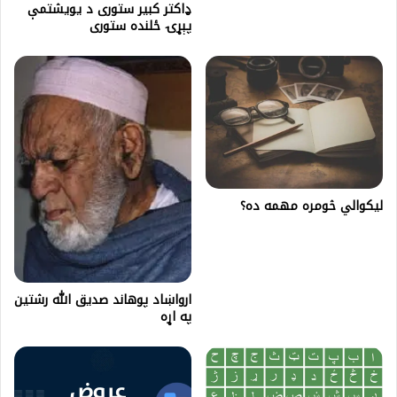
ډاکتر کبير ستوری د يويشتمې
پېړۍ ځلنده ستورى
لیکوالي څومره مهمه ده؟
ارواښاد پوهاند صديق الله رشتين
په اړه