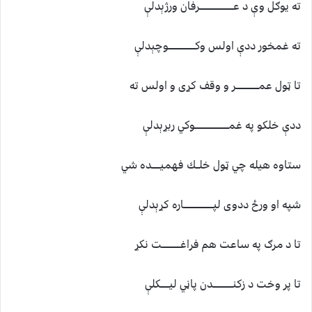
ته يوګل وې د عــــــــــــــــــــــــرفان ورژېدلې
ته غمخور ددې اولس وكـــــــــــــــــــوچېدلې
تا ټول عمــــــــــــــــر و وقف كړى و اولس ته
ددې خلكو په غمــــــــــــــــــــــــوكي ربړېدلې
ستاوه هيله چي ټول خلــك فهميــــــده شي
شپه او ورځ ددوى لپـــــــــــــــــــــاره كړېدلې
تا د مرګ په ساعت هم فراغـــــــــــــت نكړ
تا پر وخت د زكنــــــــــــــدن پاڼي ليــــــكلې