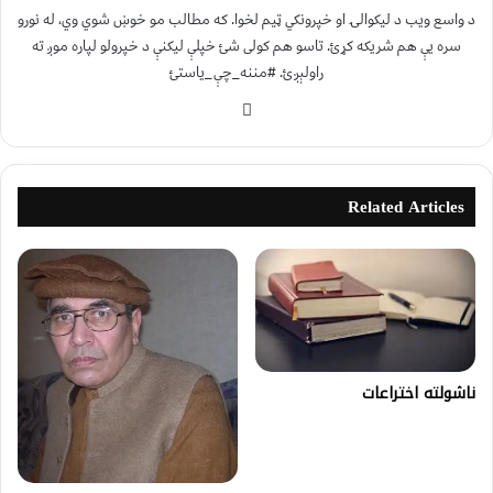
د واسع ویب د لیکوالۍ او خپرونکي ټیم لخوا. که مطالب مو خوښ شوي وي، له نورو
سره یې هم شریکه کړئ. تاسو هم کولی شئ خپلې لیکنې د خپرولو لپاره موږ ته
راولېږئ. #مننه_چې_یاستئ
Related Articles
ناشولته اختراعات