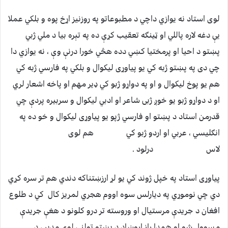
لوى استاد نه يوازي داچي د مطبوعاتو په روزنيز اړخ پوه و بلكي عملا
يې دغه لاره پاللي او ټينګه تعقيب كړې ده په تېره بيا د ملي ژبي
پښتو د احيا او پرمختيا كښي دده هڅي خورا درنې وې ، نه يوازي دا
چي دى په پښتو ژبه كي يو پياوړى ليكوال و بلكي په فارسي ژبه كي
هم يو پوخ ليكوال و او په دواړو ژبو كي ډير مهم او پاخه اشعار لري
او د دواړو ژبو يو خوږ ژبى شاعر او ادبي ليكوال و سربيره پردې چي
قدرمن استاد د پښتو او فارسي ژپو يو پياوړى ليكوال و خو ده په
انګليسي ، عربي او اردو ژبو كي هم لوى
لاس درلود .
پياوړى استاد په خپل ژوند كي يو لړ ارزښتناكه دندي هم تر سره كړي
دي چي نوموړي په ديارلس سوه اووم هجري لمريز كال كي د طلوع
افغان د جريدې مرستيال او وروسته تر درو كلونو د هغې جريدې
مسوول شو او همدا راز اروښاد د پښتو ټولني لوى مدير ، د