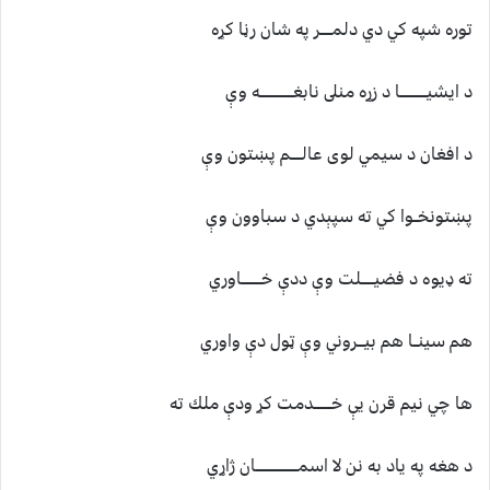
توره شپه كي دي دلمـــــر په شان رڼا كړه
د ايشيــــــــــــا د زړه منلى نابغـــــــــــــــه وې
د افغان د سيمي لوى عالـــــم پښتون وې
پښتونخــوا كي ته سپېدي د سباوون وې
ته ډيوه د فضيــــــلت وې ددې خـــــــــاوري
هم سينــا هم بيـــروني وې ټول دې واوري
ها چي نيم قرن يې خــــــــدمت كړ ودې ملك ته
د هغه په ياد به نن لا اسمـــــــــــــــــــان ژاړي