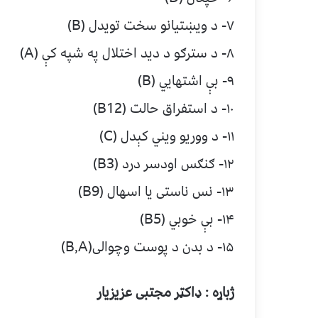
۷- د ویښتیانو سخت تویدل (B)
۸- د سترګو د دید اختلال په شپه کې (A)
۹- بې اشتهایي (B)
۱۰- د استفراق حالت (B12)
۱۱- د ووریو ویني کېدل (C)
۱۲- ګنګس اودسر درد (B3)
۱۳- نس ناستی یا اسهال (B9)
۱۴- بې خوبي (B5)
۱۵- د بدن د پوست وچوالی(B,A)
ژباړه : ډاکټر مجتبی عزیزیار