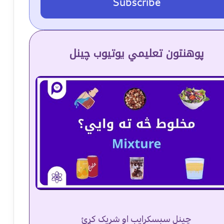
Subscribe
پوهنتون تعلیمي یوتیوب چینل
چینل سبسکرایب او شریک کړئ