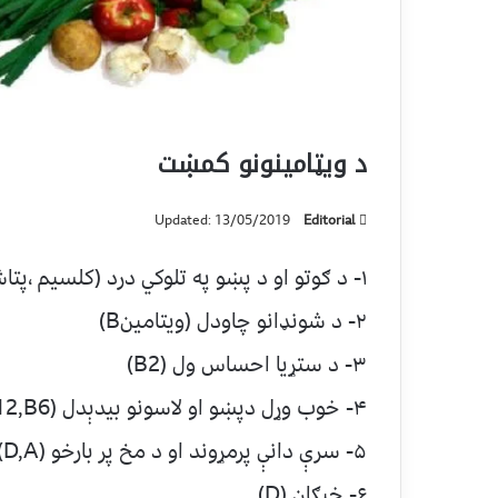
د ويټامينونو کمښت
Updated: 13/05/2019
Editorial
۱- د ګوتو او د پښو په تلوکي درد (کلسیم ٬پتاشیم او منګنیزیم )
۲- د شونډانو چاودل (ویتامینB)
۳- د ستړیا احساس ول (B2)
۴- خوب وړل دپښو او لاسونو بیدېدل (B12,B6)
۵- سرې دانې پرمړوند او د مخ پر بارخو (D,A)
۶- خپګان (D)