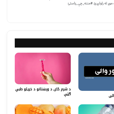
 موږ ته راولېږئ. #مننه_چې_یاستئ
د شرم ځای د وېښتانو د خريلو طبي
ګټې
الی