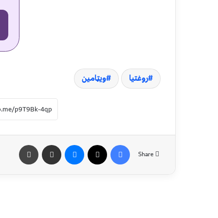
روغتیا
ویټامین
Share