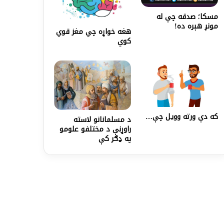
مسکا؛ صدقه چې له
مونږ هېره ده!
هغه خواړه چي مغز قوي
کوي
که دې ورته وویل چې…
د مسلمانانو لاسته
راوړنې د مختلفو علومو
په ډګر کې