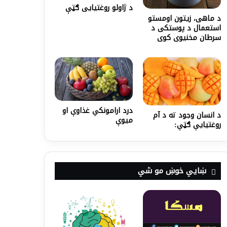
د ژاولو روغتیایی ګټې
د ماهی، زیتون اومستو
استعمال د پوستکی د
سرطان مخنیوی کوی
درد ارامونکي غذاوې او
د انسان وجود ته د آم
میوې
روغتیایي ګټي:
ښايي خوښ مو شي