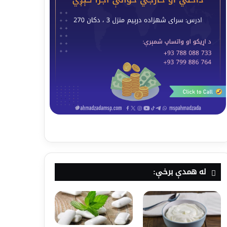
له همدې برخې: