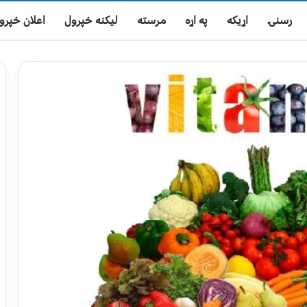
رسنۍ
اړیکه
په اړه
مرسته
لیکنه خپرول
اعلان خپرو