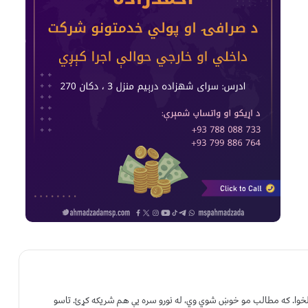
 لخوا. که مطالب مو خوښ شوي وي، له نورو سره یې هم شریکه کړئ. تاسو