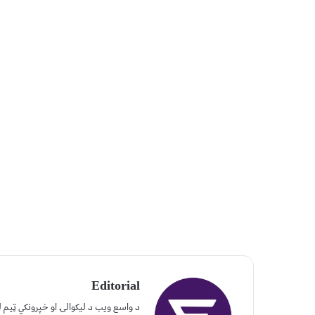
Editorial
د واسع ویب د لیکوالۍ او خپرونکي ټیم