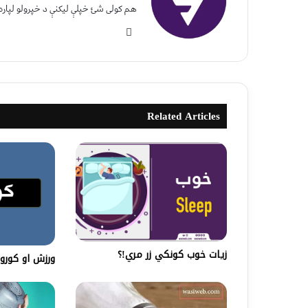
هم کولی شئ خپلې لیکنې د خپرولو لپاره
Related Articles
زیات خوب کونکي زر مري!؟
ورزش او کورو