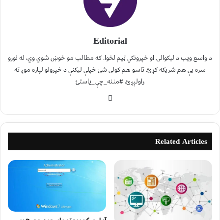
Editorial
د واسع ویب د لیکوالۍ او خپرونکي ټیم لخوا. که مطالب مو خوښ شوي وي، له نورو
سره یې هم شریکه کړئ. تاسو هم کولی شئ خپلې لیکنې د خپرولو لپاره موږ ته
راولېږئ. #مننه_چې_یاستئ
Related Articles