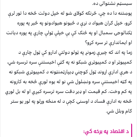
سیسټم نشتوالی ده.
پوښتنه دا ده چې، څرنګه کولای شو له خپل دولت څخه دا تور لرې
کړو، خپل ګران هیواد د نړې د ځیونو هیوادونو په څير په پوره
ټکنالوجۍ سمبال او په څنګ کې یې خپلې ټولې چارې په پوره دیانت
او ایماندارې تر سره کړو؟
زما په اند که چیرې زمونږ په ټولو دولتي ادارو کې ټول چارې د
کمپیوټر او د کمپیوټري شبکو نه په ګټې اخیستنې سره ترسره شي،
د هرې ادارې اړوند ټول کوچني ډيپارټمنټونه د کمپیوټري شبکو نه
په ګټه اخیستنې سره ونښلول شي نو له یوه لورې څخه به کارونه
په کم وخت، کم قیمت او ډير دقت سره ترسره کیږي او له بل لوري
څخه به ادارې فساد د اوسنۍ کچې د له منځه وړلو په لور یو ستر
ګام وبلل شي.
د اقتصاد په برخه کې: