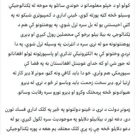
کولو او د خپلو معلوماتو د خوندي ساتلو په موخه له ټکنالوجیکي
وسیلو څخه ګټه پورته کوي، ځینې ادارې د کمپیوټري شبکو نه په
ګټې اخیستنې یو له بل سره تړل شوي، په پوهنتونو کې هم د
ټکنالوجۍ به بیلا بیلو برخو کې محصلین روزل کیږي او ډيری
پوهنتونونه مو له نړۍ سره د انټرنټ په وسیله تړل شوي، په دا
نږدې وختونو کې به الکټرونیکي تذکرې او پاسپورټونه ټولو افغانانو
ته جوړ شي او که خدای غوښتل افغانستان به په فضا کې
سپوږمکۍ هم ولري. خو دا باید کافي ونه ګڼو، مونږ لا ډير کار ته
اړتیا لرو، ډیر سخت زحمت باید وباسو تر څو د نړۍ له ډيرو
هیوادونو څخه پرمختګ وکړو او ډيرو نورو سره رقابت وساتو.
زمونږ دولت د نړۍ د ځینو دولتونو په څیر په کلک اداري فساد تورن
دی. دغه تور د بیلابیلو دلایلو په موجودیت سره لګول کیږي، یو له
دغو دلایلو څخه چې زه پرې کلک معتقد یم هغه د پوره ټکنالوجیکۍ