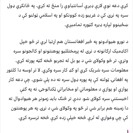
کړې دغه نوې لارې ډیرې آسانتیاوې را منځ ته کړي، په ځانګړي ډول
سره په نړۍ کې د غریبو زده کوونکو او په اسلامي ټولنو کې د
ښځینوو لپاره ډیره ګټوره تمامیږي.
د نورو هیوادونو په څير افغانستان هم اړتیا لري تر څو خپل
اکاډمیک ارګانونه د نړۍ له پرمختللیو پوهنتونو او کالجونو سره
وتړي، تر څو وکولای شي د یو بل له تجربو څخه ګټه پورته کړي،
معلومات سره شریک کړي او ګډ کار سره وکړي. لا تر اوسه دا کلتور
په افغانۍ ټولنه کې په پوره ډول سره نه ده پلې شوی، چې دغه کار
یوازې او یوازې د معلوماتي او مخابراتي ټکنالوجۍ نه په ګټې
اخیستنې سره کولای شو. ددې تر څنګ باید زمونږ هر هیوادوال ته
دا زمینه هم برابر شي تر څو په وکولای شي د نړۍ په هر پوهنتون
کې چې وغواړي له لرې څخه خپلې زده کړې څخه ترسره کړي.