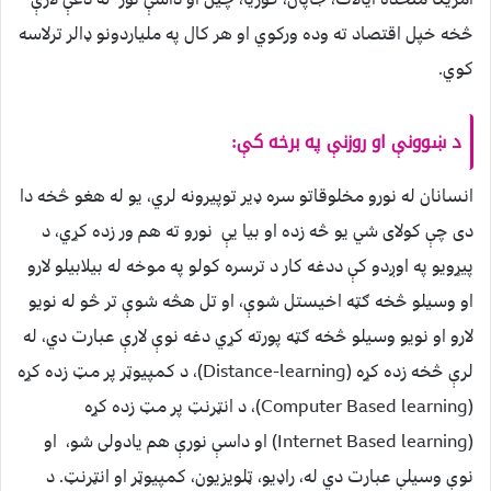
څخه خپل اقتصاد ته وده ورکوي او هر کال په ملیاردونو ډالر ترلاسه
کوي.
د ښوونې او روزنې په برخه کې:
انسانان له نورو مخلوقاتو سره ډیر توپیرونه لري، یو له هغو څخه دا
دی چې کولای شي یو څه زده او بیا یې نورو ته هم ور زده کړي، د
پیړویو په اوږدو کې ددغه کار د ترسره کولو په موخه له بیلابیلو لارو
او وسیلو څخه ګټه اخیستل شوې، او تل هڅه شوې تر څو له نویو
لارو او نویو وسیلو څخه ګټه پورته کړي دغه نوې لارې عبارت دي، له
لرې څخه زده کړه (Distance-learning)، د کمپیوټر پر مټ زده کړه
(Computer Based learning)، د انټرنټ پر مټ زده کړه
(Internet Based learning) او داسې نورې هم یادولی شو، او
نوې وسیلې عبارت دي له، راډیو، ټلویزیون، کمپيوټر او انټرنټ. د