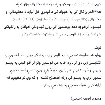
کړي، ددغه کار د تر سره کولو په موخه د مخابراتو وزارت په
۱۳۸۵لمریز کال کې په هیواد کې د لومړي ځل لپاره د معلوماتي او
مخابراتي ټکنالوجۍ د لوړو زده کړو انسټیټوټ (I.C.T.I) بنسټ
کیښود، ترڅو په دغه پوهنتون کې روزل کیدونکي ځوانان په راتلونکې
کې د هیواد د ټکنالوجۍ برخې ته ریښتونی خدمت وکړي.
نوټ:
ټولو ته معلومه ده چې د ټکنالوجۍ په برخه کې ډیری اصطلاحوې په
انګلیسي ژبې دي تر ډيره ځایه مې کوښښ وکړ تر څو ځینې په پښتو
واړوم تر څو مفهوم هم ولري، خو ځینې نورې داسې اصطلاحوې
شتون لري په پښتو کې ورته اصطلاح نشته او که وي نو مغهوم نه
ارایه کوي. هیله ده چې بخښنه مې ومنۍ.
محمد آصف (حبیبي)