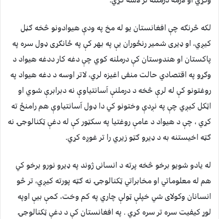
لکه څرنګه چې افغانستان یو له مخ په ودې هیوادونو څخه ګڼل
کیږي، او ډیری شمیر رنځوران یې په بهر کې په ځانګړی ډول سره په
پاکستان او هندوستان کې درملنه کوي چې دغه کار ددغه هیواد د
وګړو په اقتصادي حالت منفی اغیزه لري، لاتر اوسه د دغه هیواد په
روغتونو کې له لرې څخه د درملنې آسانتیاوې نه دبرابرې شوي او
اټکل کیږي چې په نږدې وختونو کي دا ډول آسانتیاوې هم رامنځ ته
کړي ، چې د هیواد د عامې روغتیا په سکټور کې له دغې ټکنالوجۍ نه
ګټه اخیستنه به د ډیرو ګټو زیري را تر غوږه کړي.
له یادو شویو برخو څخه پرته د انسانی ژوند په ډیرو نورو برخو کي
هم له معلوماتي او مخابراتي ټکنالوجۍ نه ګټه پورته کیږي، تر څو
انسانان وکولای شي خپلې ټولې چاري په کم وخت، کمې بیې اوپه
لوړ کیفیت سره تر سره کړي . په افغانستان کې د دغې ټکنالوجۍ