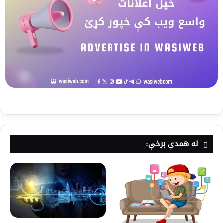
له همدې برخې: