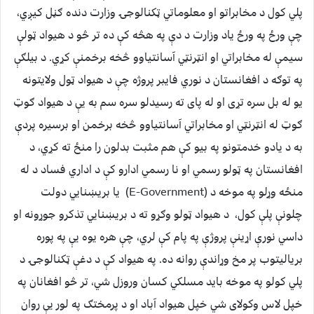
پلي کول د مخابراتو او معلوماتي ټکنالوجۍ وزارت دنده ګڼل کیږي،
چې ورځ په ورځ یاد وزارت د دې په هڅه کې ده تر څو د هیواد ټولې
سیمې له مخابراتي او انټرنټي آسانتیاوو څخه برخمنې کړي. د بیلګې
په توګه د افغانستان د نوري فایبر پروژه چې د هیواد ټول ولایتونه
یو له بل سره تړی او له پای ته رسیدلو سره سم به یې د هیواد ګوټ
ګوټ له انټرنټي او مخابراتي آسانتیاوو څخه برخمن او برسیره پردې
به د یادو خدمتونو په بیو کې هم مثبت بدلون را منځ ته کړي، د
افغانستان په ټولو رسمي او نا رسمي ادارو کې د اداري فساد د له
منځه وړلو په موخه د (E-Government) یا بریښنایي دولت
چلونې پلې کول، د هیواد ټولو وګړو ته د بریښنایي تذکرو جوړونه او
داسي نورې اړینې پروژې په پام کې لري، چې هره یوه یې په پوره
بریالیتوب پر مخ وړاندې روانه ده. په هیواد کې د دغې ټکنالوجۍ د
پلي کولو په موخه باید مسلکي کسان وروزل شي، تر څو افغانان په
خپل لاس وکولای شي خپل هیواد آباد او د پرمختګ په لور یې روان