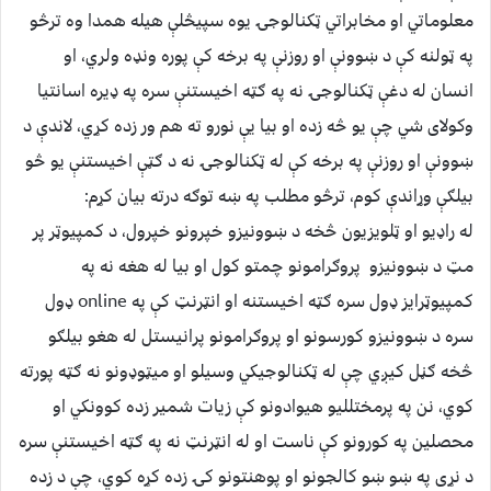
معلوماتي او مخابراتي ټکنالوجۍ یوه سپیڅلې هیله همدا وه ترڅو
په ټولنه کې د ښوونې او روزنې په برخه کې پوره ونډه ولري، او
انسان له دغې ټکنالوجۍ نه په ګټه اخیستنې سره په ډيره اسانتیا
وکولای شي چې یو څه زده او بیا یې نورو ته هم ور زده کړي، لاندې د
ښوونې او روزنې په برخه کې له ټکنالوجۍ نه د ګټې اخیستنې یو څو
بیلګې وړاندې کوم، ترڅو مطلب په ښه توګه درته بیان کړم:
له راډیو او ټلویزیون څخه د ښوونیزو خپرونو خپرول، د کمپیوټر پر
مټ د ښوونیزو پروګرامونو چمتو کول او بیا له هغه نه په
کمپیوټرایز ډول سره ګټه اخیستنه او انټرنټ کې په online ډول
سره د ښوونیزو کورسونو او پروګرامونو پرانیستل له هغو بیلګو
څخه ګڼل کیږي چې له ټکنالوجیکي وسیلو او میټوډونو نه ګټه پورته
کوي، نن په پرمختللیو هیوادونو کې زیات شمیر زده کوونکي او
محصلین په کورونو کې ناست او له انټرنټ نه په ګټه اخیستنې سره
د نړی په ښو ښو کالجونو او پوهنتونو کۍ زده کړه کوي، چې د زده