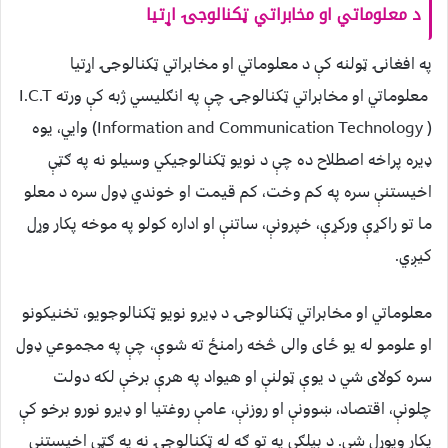
د معلوماتي او مخابراتي ټکنالوجۍ ا‌ړتیا
په افغانۍ ټولنه کې د معلوماتي او مخابراتي ټکنالوجۍ ا‌ړتیا
معلوماتي او مخابراتي ټکنالوجۍ چې په انګلیسي ژبه کې ورته I.C.T
(Information and Communication Technology ) وايي، یوه
ډیره پراخه اصطلاح ده چې د نویو ټکنالوجیکي وسیلو نه په ګټې
اخیستنې سره په کم وخت، کم قیمت او خوندي ډول سره د معلو
ما تو راکړې ورکړې، خپرونې، ساتنې او اداره کولو په موخه پکار وړل
کیږي.
معلوماتي او مخابراتي ټکنالوجۍ د ډیرو نویو ټکنالوجویو، تخنیکونو
او علومو له یو ځای والی څخه رامنځ ته شوې، چې په مجموعي ډول
سره کولای شي د یوې ټولنې او هیواد په هرې برخې لکه دولت
چلونې، اقتصاد، ښوونې او روزنې، عامې روغتیا او ډیرو نورو برخو کې
پکار ویوړل شي. د بیلګي په تو ګه له ټکنالوجۍ نه په ګټې اخیستنې