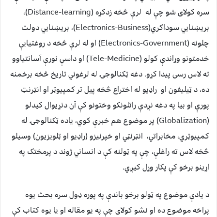
سره کولای شو چې له لرې څخه زدکړه (Distance-learning)،
بریښنايي سوداګري(Electronics-Business)، بریښنایي دولت
چلونه (Electronics-Government) او له لرې څخه د روغتیایې
خدمتونو وړاندې کولو (Tele-Medicine) او داسې نورې آسانتیاوو
ته لاس رسی پیدا کړو. دغه ټکنالوجۍ له لرغوني تاریخ څخه برخمنه
ده، د ټیلیفون او راډیو له اختراع څخه پیل تر کمپیوټر او انټرنټ
پورې او بیا په دغه نږدې راتلونکو وختونو کې آن دنړیوال کیدلو
(Globalization) پر موضوع هم خبرې کوي، یاده ټکنالوجۍ له
کمپیوټري، مخابراتي، انټرنټي او خپرنیزو (راډیو او ټلویزیون) وسیلو
څخه لاس ته راغلې، چې په ټولنه کې د انساني ژوند د پرمختګ په
اړینو برخو کې پکار وړل کیږي.
د يادې موضوع په ټولو برخو باندې په پوره ډول سره بحث یوه
پراخه موضوع ده او نشو کولای چې په یو مقاله او یا یوه کتاب کې