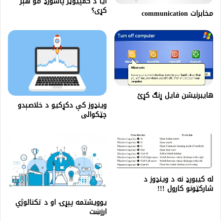
آیا د کمپيوټر پاسورډ مو هېر
کړی؟
مخابرات communication
هایبرنیشن فایل ړنګ کړئ
وینډوز کې دکړکیو د خلاصېدو
چټکوالی
له کیبورډ نه د وینډوز د
شارکټونو کارول !!!
یوویشتمه پېړۍ او د تکنالوژي
ارزښت