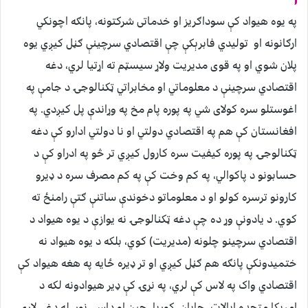
په یوه هیواد کې سوداګریز او خدماتی شرکتونه، پانګه اچونکي
ارګانونه او تولیدي فابرېکې چې اقتصادي سرچینې ګڼل کیږي یوه
پلان شوي او په قوی مدیریت ولاړ سیسټم ته اړتیا لري، دغه
اقتصادي سرچینې د معلوماتي او مخابراتي ټکنالوجۍ د جامې په
اغوستلو سره کولای شي په پوره پام مخ په وړاندې پل کیږدي. په
افغانستان کې هم په اقتصادي دولتي او نا دولتي ادارو کې دغه
ټکنالوجۍ په پوره کیفیت سره کارول کیږي تر څو په ادراو کې د
حسابونو د پاکوالي، په کم وخت کې په کم مصرف سره د ډیرو
کارونو ترسره کولو او د معلوماتو دخوندې ساتنې ګتې رامنځ ته
کوي. د یادونې وړ ده چې دغه ټکنالوجۍ نه یوازې د یوه هیواد د
اقتصادي سرچینو چلونه (مدیریت) کوي، بلکه د یوه هیواد نه
ختمیدونکې پانګه هم ګڼل کیږي او تر ډیره ځایه په هغه هیواد کې
اقتصادي واک په لاس کې لري، په نړۍ کې ډیر هیوادونه لکه د
امریکا متحده ایالات، جاپان، کوریا، چین او داسې نور له دغې لارې