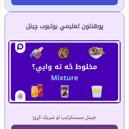
پوهنتون تعلیمي یوتیوب چینل
چینل سبسکرایب او شریک کړئ