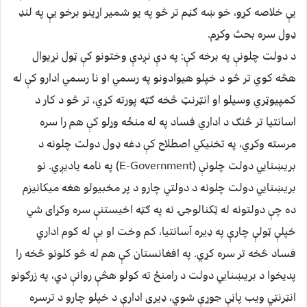
یې خلاصه کړو، خو ښه ګڼم تر څو په یو شمیر اړینو برخو یې په لنډ
ډول سره بحث وکړم.
د دولت چلونې په برخه کې: په دې نږدې وختونو کې ټول نړیوال
هڅه کوي تر څو د خپلو هیوادونو په رسمي او نا رسمي ادارو کې له
کمپیوټري وسیلو او انټرنټ څخه ګټه پورته کړي، تر څو د کار د
اسانتیا تر څنګ د اداري فساد په له منځه وړلو کې هم را سره
مرسته وکړي، په تخنیکي اصطلاح کې دغه ډول دولت چلونه د
بریښنايي دولت چلونې (E-Government) په نامه یادیږي. نو
بریښنایي دولت چلونه د دولتي چارو د پر مخبیولو هغه میکانیزم
ده چې دولتونه له ټکنالوجۍ نه په ګټه اخیستنې سره وکړای شي
خپلې ټولې چارې په ډیره آسانتیا، کم وخت او بې له کوم اداري
فساد څخه تر سره کړي. په افغانستان کې هم له څو کلونو څخه را
پدیخوا د بریښنایي دولت د رامنځ ته کولو هڅې روانې دي، په زرګونو
انټرنټي ویب پاڼې جوړې شوي، ډیری ادارې د خپلو چارو د ترسره