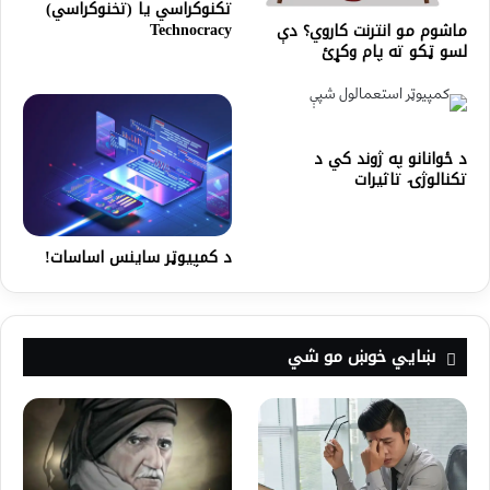
تکنوکراسي یا (تخنوکراسي)
Technocracy
ماشوم مو انترنت کاروي؟ دې
لسو ټکو ته پام وکړئ
د ځوانانو په ژوند کي د
تکنالوژۍ تاثیرات
د کمپیوټر ساینس اساسات!
ښايي خوښ مو شي