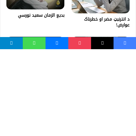
بديع الزمان سعيد نورسي
د انترنيټ مضر او خطرناک
عوارض!
منصور څوک و؟
په اسلام کې د مسلمانې
ښځې منزلت او مرتبه
واسع ویب