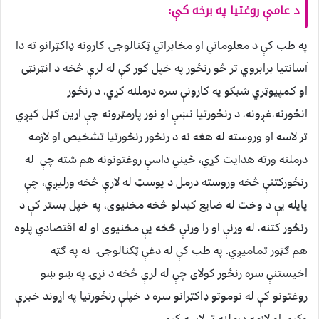
د عامې روغتیا په برخه کې:
په طب کې د معلوماتي او مخابراتي ټکنالوجۍ کارونه ډاکټرانو ته دا
آسانتیا برابروي تر څو رنځور په خپل کور کې له لرې څخه د انټرنټی
او کمپیوټري شبکو په کارونې سره درملنه کړي، د رنځور
انځورنه،غږونه، د رنځورتیا نښې او نور پارمټرونه چې اړین ګڼل کیږي
تر لاسه او وروسته له هغه نه د رنځور رنځورتیا تشخیص او لازمه
درملنه ورته هدایت کړي، ځیني داسې روغتونونه هم شته چې له
رنځورکتنې څخه وروسته درمل د پوسټ له لارې څخه ورلیږي، چې
پایله یې د وخت له ضایع کیدلو څخه مخنیوی، په خپل بستر کې د
رنځور کتنه، له وړنې او را وړنې څخه یې مخنیوی او له اقتصادي پلوه
هم ګټور تمامیږي. په طب کې له دغې ټکنالوجۍ نه په ګټه
اخیستنې سره رنځور کولای چې له لرې څخه د نړۍ په ښو ښو
روغتونو کې له نوموتو ډاکټرانو سره د خپلې رنځورتیا په اړوند خبرې
وکړي او لازمه درملنه تر لاسه کړي.