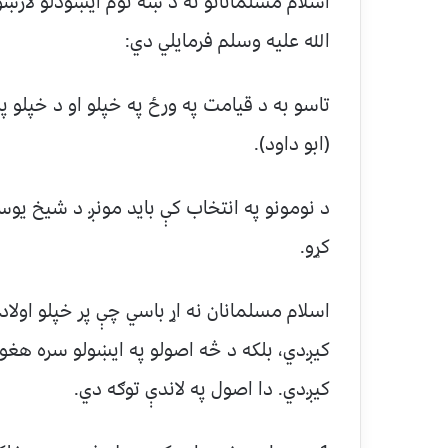
اسلام مسلمانانو ته د ښه نوم ایښودلو لارښ
الله علیه وسلم فرمایلي دي:
تاسو به د قیامت په ورځ په خپلو او د خپلو پل
(ابو داود).
د نومونو په انتخاب کې باید مونږ د شیخ یو
کړو.
اسلام مسلمانان نه اړ باسي چې پر خپلو اولا
كيږدي، بلكه د څه اصولو په ايښولو سره هغوى
كيږدي. دا اصول په لاندې توګه دي.