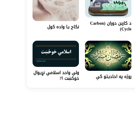
د کاربن دوران (Carbon
نکاح يا واده کول
Cycle)
ولې واحد اسلامي نړیوال
روژه په احاديثو کې
خوځښت ؟!