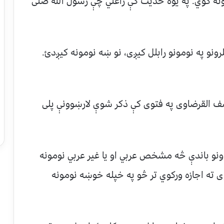
ونه کوي. په یوه حدیث کې راغلي چې رسول الله صلی
رونو په نومونو رابلل کیږى، نو ښه نومونه کیږدئ.
سف القرضاوی په فتوی کې ذکر شوې لارښوونې پلی
دونو باندې څه مشخص عربي او يا غير عربي نومونه
 ته اجازه وركوي تر څو په خپله خوښه نومونه