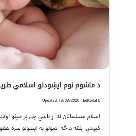
د ماشوم نوم ايښودلو اسلامي طري
Updated: 13/03/2020
Editorial
اسلام مسلمانان نه اړ باسي چې پر خپلو اولا
كيږدي، بلكه د څه اصولو په ايښولو سره هغوى