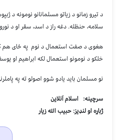
د تیرو زمانو د زیاتو مسلمانانو نومونه د ژبپو
سلامه، حنظله. دغه راز د اسد، سقر او د نورو ش
هغوی د صفت استعمال د نوم په ځای هم کړی ل
خلکو د نومونو استعمال لکه ابراهیم او یوس
نو مسلمان باید یادو شوو اصولو ته په پاملرن
سرچينه: اسلام آنلاین
ژباړه او لنډیز: حبیب الله زیار