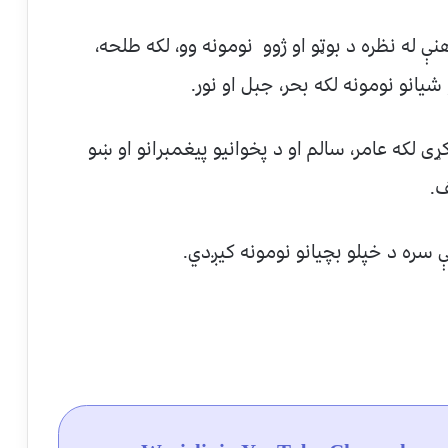
هنې له نظره د بوټو او ژوو نومونه وو، لکه طلحه،
یانو نومونه لکه ‌بحر، جبل او نور.
که عامر، سالم او د پخوانیو پیغمبرانو او ښو
ف.
ې سره د خپلو بچیانو نومونه کیږدي.