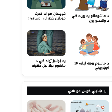
کوچنیان مو له ځیرک
د ماشومانو په روزنه کې
موبایل څخه لرې وساتئ!
د والدینو رول
په ټولنيز ژوند کې د
د ماشوم روزنه لپاره 10
ماشوم بېلا بېل حقونه
لارښوونې
ښايي خوښ مو شي