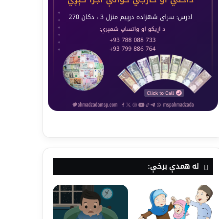
له همدې برخې: