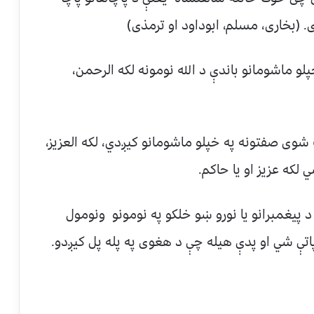
ی. (بخاری، مسلم، ابوداود او ترمذی)
ماشومانو باندې د الله نومونه لکه الرحمن،
ی صفتونه په خپلو ماشومانو کیږدي، لکه العزیز،
لکه عزیز او یا حاکم.
یغمبرانو یا نورو ښو خلکو په نومونو ونومول
اتې شي او پدې هیله چې د هغوی په پله پل کیږدو.