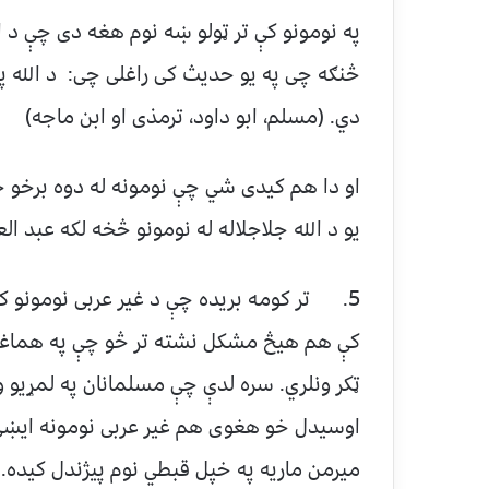
په نومونو کې تر ټولو ښه نوم هغه دی چې د ا
څنګه چی په یو حدیث کی راغلی چی: د الله په 
دي. (مسلم، ابو داود، ترمذی او ابن ماجه)
او دا هم کیدی شي چې نومونه له دوه برخو جو
یو د الله جلاجلاله له نومونو څخه لکه عبد ال
5. تر کومه بریده چې د غیر عربی نومونو کی
کې هم هیڅ مشکل نشته تر څو چې په هماغه ژ
ټكر ونلري. سره لدې چې مسلمانان په لمړیو و
اوسیدل خو هغوی هم غیر عربی نومونه ایښي د
ميرمن ماريه په خپل قبطي نوم پیژندل کیده.