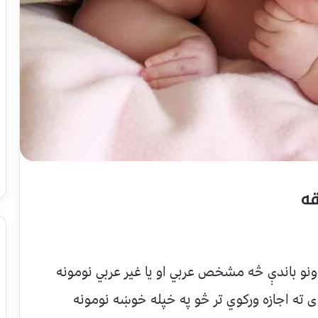
قه
دونو باندې څه مشخص عربي او يا غير عربي نومونه
 ته اجازه وركوي تر څو په خپله خوښه نومونه