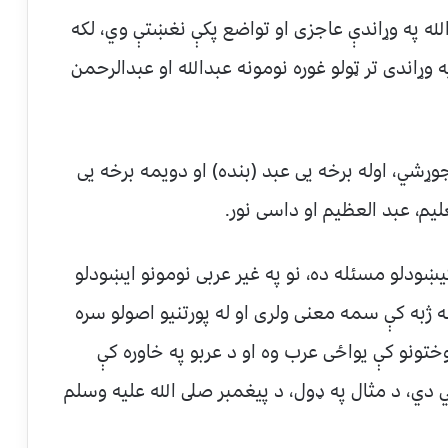
لله په وړاندې عاجزی او تواضع پكې نغښتې وي، لکه
وړاندی تر ټولو غوره نومونه عبدالله او عبدالرحمن
ړشي، اوله برخه یی عبد (بنده) او دویمه برخه یی
علیم، عبد العظیم او داسی نور.
ښودلو مسئله ده، نو په غیر عربی نومونو ایښودلو
به کې سمه معنی ولری او له پورتنيو اصولو سره
ختونو کې یواځی عرب وه او د عربو په خاوره کې
ي، د مثال په ډول، د پيغمبر صلى الله عليه وسلم