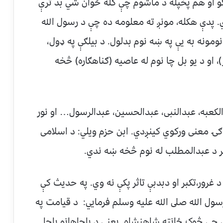
او هم پخپله د ماشوم چې كله ځوان شي بد ترې
 پدې هکله، مونږ ته معلومه ده چې د رسول الله
مونه به یې په ښه نوم بدلول. د بیلګې په ډول،
)، او د یو بل چا نوم له عاصیه (ګناهګاره) څخه
لکعبه، عبدالنبی، عبدالحسین، عبدالرسول… او نور
دګۍ معنی ورکوي کینږدي. ابن حزم ویلي: د اسلامی
یر د عبدالمطلب له نوم څخه ښه ندي.
ور،تكبر او دبدبې تاثر پکې نه وي. په حدیث کې
ول الله صلى الله عليه وسلم فرمايي: د قیامت په
ی چی څوک ځانته شاهنشاه يعنې د پاچاهانو پاچا