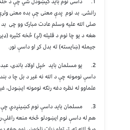
1. داسی نوم بايد كيښودل شي چې د خلکو 
رانشی. بد نوم پدې معنی چې بده معنی ولري.
صلی الله علیه وسلم عادت مبارک وو چی بد نو
هغه د یو چا نوم د قلیله (لږ) څخه کثیره (ډیر
جیمله (ښایسته) ته بدل کړ او داسې نور.
2. یو مسلمان باید خپل اولاد باندی، عبدا
داسې نومونه چې د الله نه غیر د بل چا د بن
علماوو له نظره دغه رنګه نومونه ایښودل، غ
3. مسلمان باید داسې نوم کښینږدي چې د غر
هم له داسې نوم ایښودلو څخه منعه راغلې،رس
ورځ الله ته، تر ټولو زیات ناخوښ نوم هغه د