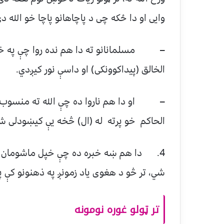
وایی او دا ځکه چی د پاچاهانو پاچا خو الله د
– مسلمانانو ته دا هم نده روا چې په خپلو 
الخالق (پیداکوونکی) او داسې نور کیږدي.
– او دا هم ناروا ده چې الله ته منسوب شو
الحاکم خو پرته له (ال) څخه یې کیښودلی شي 
4. دا هم ښه خبره ده چې خپل ماشومان د پ
شي، تر څو د هغوی یاد زمونږ په ذهنونو کې پ
تر ټولو غوره نومونه