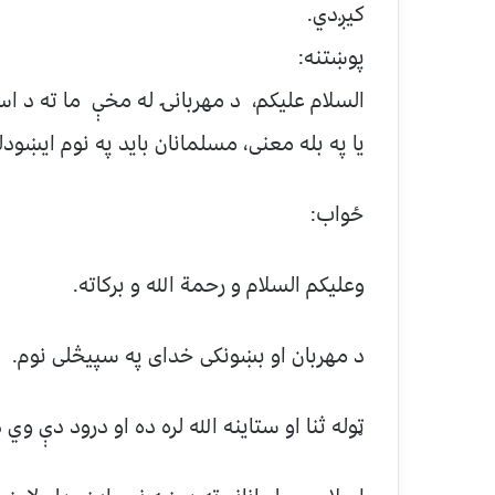
كيږدي.
پوښتنه:
السلام علیکم، د مهربانۍ له مخې ما ته د اسل
یا په بله معنی، مسلمانان باید په نوم ایښودل
ځواب:
وعلیکم السلام و رحمة الله و برکاته.
د مهربان او بښونکی خدای په سپیڅلی نوم.
ټوله ثنا او ستاینه الله لره ده او درود دې و