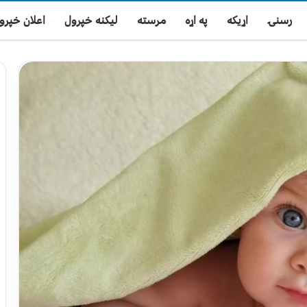
رسنۍ
اړیکه
په اړه
مرسته
لیکنه خپرول
اعلان خپرو