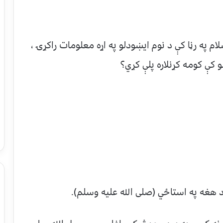
ام په رڼا کې د نوم ایښودلو په اړه معلومات راکړۍ ،
و کې کومه کړنلاره پلې کړي؟
ي د هغه په استاځي (صلی الله علیه وسلم).