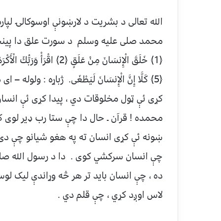
الله تعالی د بشریت د لارښونې اوسوکالۍ لپار
محمد صلی علیه وسلم د سورت علق دا پینځه مبارک آیا
﴿5﴾ كَلَّا إِنَّ الْإِنسَانَ لَيَطْغَى. ژباړه : و
کړی ئې ټول مخلوقات دي ، پیدا کړی ئې انسان د
محمده ! قرآن ـ حال دا چې ستا رب ډیر لوی 
ښونه ئې کړی انسان ته په هغو شیانو چې دی پ
چې انسان سرکشي کوی . دا د رسول الله صلی
ده ، چې انسان باید تر هر څه وړاندې لیک لو
لاس اوږد کړي ، چې قلم دي .