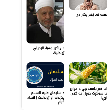
غصه نه، زغم پکار دی
د ډاکټر وهبة الزحيلي
ژوندليک
آیا خبر یاست چې د جوارو
د سلیمان علیه السلام
یا سوکړک خوړل څه ګټې
پېژندنه او ژوندلیک | انبیاء
لري؟
کرام