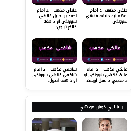
حنفي مذهب: د امام
حنبلي مذهب – د امام
اعظم ابو حنیفه فقهي
احمد بن حنبل فقهي
ښوونځی
ښوونځی او د هغه
ځانګړتیاوې:
مالکي مذهب – د امام
شافعي مذهب – د امام
مالک فقهي ښوونځی او
شافعي فقهي ښوونځی
د مدینې د عمل ارزښت:
او د هغه اصول:
ښايي خوښ مو شي