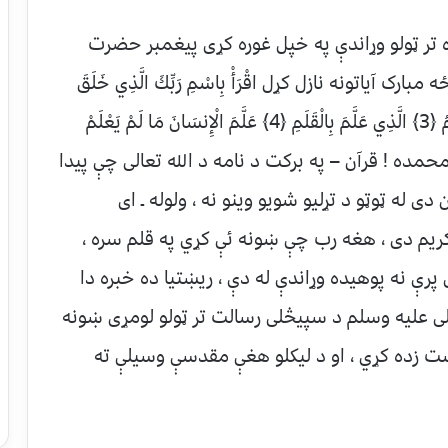
ه تر ټولو وړاندې په خپل غوره کړی پیغمبر حضرت
تونه نازل کړل اقْرَأْ بِاسْمِ رَبِّكَ الَّذِي خَلَقَ
﴿1﴾ خَلَقَ الْإِنسَانَ مِنْ عَلَقٍ ﴿2﴾ اقْرَأْ وَرَبُّكَ الْأَكْرَمُ ﴿3﴾ الَّذِي عَلَّمَ بِالْقَلَمِ ﴿4﴾ عَلَّمَ الْإِنسَانَ مَا لَمْ يَعْلَمْ
لوله – ای محمده ! قرآن – په برکت د نامه د الله تعالی چې پیدا
ی له ټوټو د تړلیو شویو وینو نه ، ولوله ـ ای
کریم دی ، هغه رب چې ښونه ئې کړي په قلم سره ،
رې نه پوهیده وړاندې له دې ، ریښتیا ده خبره دا
 علیه وسلم د سپیڅلی رسالت تر ټولو لومړی ښونه
ست زده کړي ، او د لیکلو هغې مقدسې وسیلې ته