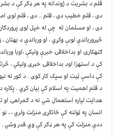
قلم د بشریت د ژوندانه په هر ډګر کې د بشری
دی ، قلم خطیب دی ، قلم .. دی ، قلم لوی اما
دی ، او مسلمان ته چې له خپل لوی پروردګار 
څیرورباندې لوبې وکړي ، او ورباندې د بهتان ، 
ګنهکارۍ او بداخلاقۍ خبرې ولیکې ،اویا ورباند
کې د استهزا اود بداخلاقۍ خبری ولیکي ، څرن
کې داسې ټیت او سپک کار کوی . د کور نه نیولی
د قلم اهمیت په اسلام کې بیان کړي . پکاره 
هدایت لپاره استعمال شي نه د ګمراهۍ او تب
انسان په ټولنه کې ځانګړی منزلت ولري ، ، نو
ددې منزلت کې په هر ډګر کې وي قدر وشي .