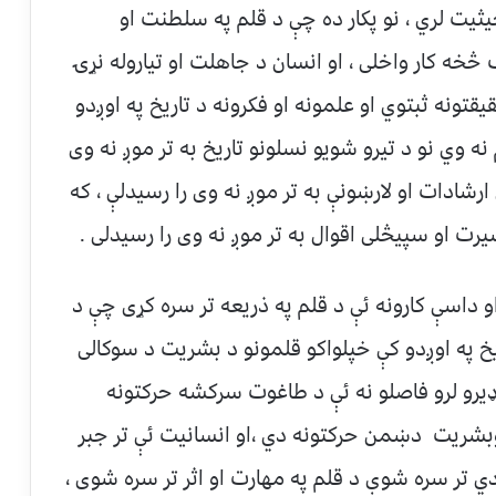
یثیت لري ، نو پکار ده چې د قلم په سلطنت او
خه کار واخلی ، او انسان د جاهلت او تیاروله نړۍ
یقتونه ثبتوي او علمونه او فکرونه د تاریخ په اوږدو
نه وي نو د تیرو شویو نسلونو تاریخ به تر موږ نه وی
ارشادات او لارښونې به تر موږ نه وی را رسیدلې ، که
رت او سپیڅلی اقوال به تر موږ نه وی را رسیدلی .
و داسې کارونه ئې د قلم په ذریعه تر سره کړی چې د
یخ په اوږدو کې خپلواکو قلمونو د بشریت د سوکالی
 ډیرو لرو فاصلو نه ئې د طاغوت سرکشه حرکتونه
اوبشریت دښمن حرکتونه دي ،او انسانیت ئې تر جبر
 دي تر سره شوې د قلم په مهارت او اثر تر سره شوی ،