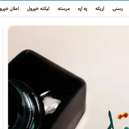
رسنۍ
اړیکه
په اړه
مرسته
لیکنه خپرول
اعلان خپرو