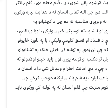
ت لارښود پاتې شوی دی ، قلم معلم دی ، قلم ډاکتر
نت دی چې الله تعالی انسان ته د هدایت لپاره ورکړی
نه ویریږی مناسبه نه ده چې د کچنیانو په
زور او ناشایسته اوسپکې خبری ولیکي ، اویا ورباندې د
ې د فساد او فسق کلیمې ولیکې ، یا په ناوړه ځایونو
ګه چې نن زموږ په ټولنه کې ځینې خلک په تشنابونو
 تر مکتب او ټولنه پوری ټول باید خپلو اولادونو ته
ده چې د دې امانت احترام وساتل شي دا د انسان د
اهۍ لپاره ، په قلم باندې لیکنه موجب ګرځي چې
 کوم منزلت چې قلم انسان ته په ټولنه کې ورکوی باید