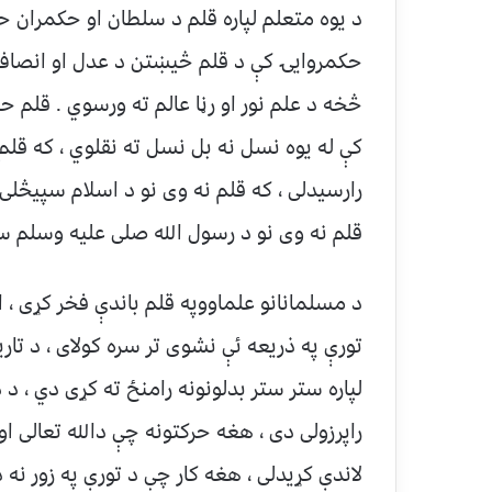
د یوه متعلم لپاره قلم د سلطان او حکمران ح
حکمروايۍ کې د قلم څیښتن د عدل او انصاف څ
څخه د علم نور او رڼا عالم ته ورسوي . قلم حق
کې له یوه نسل نه بل نسل ته نقلوي ، که قلم 
رارسیدلی ، که قلم نه وی نو د اسلام سپیڅلی 
قلم نه وی نو د رسول الله صلی علیه وسلم سی
د مسلمانانو علماووپه قلم باندې فخر کړی ، ا
تورې په ذریعه ئې نشوی تر سره کولای ، د تار
لپاره ستر ستر بدلونونه رامنځ ته کړی دي ، د
راپرزولی دی ، هغه حرکتونه چې دالله تعالی 
لاندې کړیدلی ، هغه کار چې د تورې په زور نه