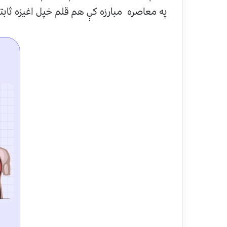
په معاصره مبارزه کې هم قلم خپل اغیزه ثابته