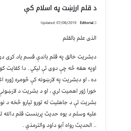
د قلم ارزښت په اسلام کې
Updated: 07/08/2019
Editorial
الذی علم بالقلم
دبشریت خالق په قلم باندې قسم یاد کړی دی (
اوپه هغه څه چې دوی ئې لیکي . دا کفایت 
ده ، او دبشریت په لارښونه کې څومره ژوره اغ
خورا ژور اهمیت لري ، او د بشریت د لارښو
بشریت ئې د جاهلیت له تورو تیارو څخه د نور،
علیه وسلم د یوه حدیث پربنسټ قلم دالله تعا
.. الحديث رواه أبو داود والترمذي .