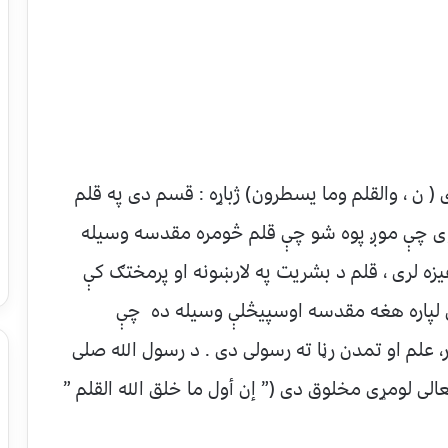
 ن ، والقلم وما یسطرون) ژباړه : قسم دی په قلم
کوی چې موږ پوه شو چې قلم څومره مقدسه وسیله
یزه لری ، قلم د بشریت په لارښونه او پرمختګ کې
نې لپاره هغه مقدسه اوسپیڅلې وسیله ده چې
 علم او تمدن رڼا ته رسولی دی . د رسول الله صلی
لی لومړی مخلوق دی (” إن أول ما خلق الله القلم ”