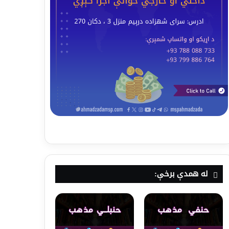
له همدې برخې: