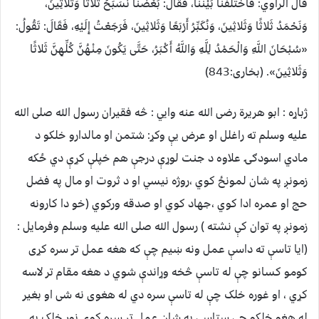
قَالَ الراوي: فَاخْتَلَفْنَا بَيْنَنَا، فَقَالَ: بَعْضُنَا نُسَبِّحُ ثَلاثًا وَثَلاثِينَ،
وَنَحْمَدُ ثَلاثًا وَثَلاثِينَ، وَنُكَبِّرُ أَرْبَعًا وَثَلاثِينَ، فَرَجَعْتُ إِلَيْهِ، فَقَالَ: تَقُولُ:
«سُبْحَانَ اللَّهِ وَالْحَمْدُ لِلَّهِ وَاللَّهُ أَكْبَرُ، حَتَّى يَكُونَ مِنْهُنَّ كُلِّهِنَّ ثَلاثًا
وَثَلاثِينَ». (بخارى:843)
ژباړه : ابو هريرة رضی الله عنه وايي : څه فقيران رسول الله صلی الله
عليه وسلم ته راغلل او عرض يې وکړ: شتمن او مالدارو خلکو د
مادي اسودګۍ علاوه د جنت لوړې درجې هم خپلې کړې دي ځکه
زمونږ په شان لمونځ کوي ،روژه نيسي او د ثروت او مال په فضل
حج او عمره ادا کوي ،جهاد کوي او صدقه ورکوي (خو دا کارونه
زمونږ په توان کې نشته ) رسول الله صلی الله عليه وسلم وفرمايل :
(ايا تاسې ته داسې عمل ونه ښيم چې که هغه عمل تر سره کړی
کومو کسانو چې له تاسې څخه وړاندې شوي د هغه مقام تر لاسه
کړي ، او غوره خلک چې له تاسې سره دي له هغوی نه شی او بغير
له هغو خلکو چې ستاسې په شان عمل تر سره کوي نور خلک به