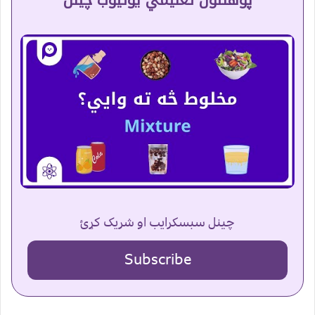
پوهنتون تعلیمي یوتیوب چینل
چینل سبسکرایب او شریک کړئ
Subscribe