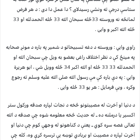
ستاسې درجې ته ونشي رسيدلای ؟ دا عمل دا دی : د هر فرض
لمانځه نه وروسته 33ځله سبحان الله 33 ځله الحمدلله او 33
ځله الله اکبر و وايی .
راوی وايي : وروسته د دغه تسبيحاتو د شمير په باره د مونږ صحابه
په مينځ کې د نظر اختلاف راغی بعضو به ويل چې سبحان الله او
الحمدلله 33 33 ځله او الله اکبر 34 ځله وويل شي ، ابو هريرة
وايي : په دې باره کې مې رسول الله صلی الله عليه وسلم ته رجوع
وکړه ، ويې فرمايل : هر يو 33 ځله وايی .
د دنیا او آخرت له مصیبتونو څخه د نجات لپاره صدقه ورکول ستر
اکسیر یا درملنه ده ــ له حدیث څخه معلومه شوه چې صدقه د الله
تعالی غصه سړه کوي ــ یعنې د ګناهونو له وجهې کوم چې دنیا او
آخرت لپاره د مصیبت او بربادي توښه یې ترسره کړې وه، کله چې