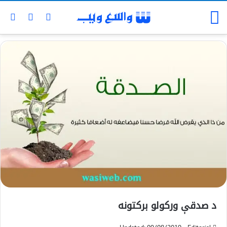
د صدقې ورکولو برکتونه