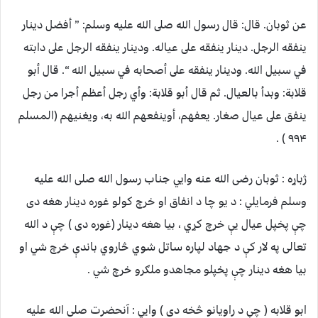
عن ثوبان. قال: قال رسول الله صلى الله عليه وسلم: ” أفضل دينار
ينفقه الرجل. دينار ينفقه على عياله. ودينار ينفقه الرجل على دابته
في سبيل الله. ودينار ينفقه على أصحابه في سبيل الله “. قال أبو
قلابة: وبدأ بالعيال. ثم قال أبو قلابة: وأي رجل أعظم أجرا من رجل
ينفق على عيال صغار. يعفهم، أوينفعهم الله به، ويغنيهم (المسلم
۹۹۴ ) .
ژباړه : ثوبان رضی الله عنه وايي جناب رسول الله صلی الله عليه
وسلم فرمايلي : د يو چا د انفاق او خرچ کولو غوره دينار هغه دی
چې پخپل عيال يې خرچ کړي ، بیا هغه دينار (غوره دی ) چې د الله
تعالی په لار کې د جهاد لپاره ساتل شوي څاروي باندې خرچ شي او
بيا هغه دينار چې پخپلو مجاهدو ملګرو خرچ شي .
ابو قلابه ( چې د راويانو څخه دی ) وايي : آنحضرت صلی الله عليه