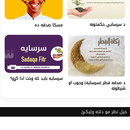
د سرسايې حكمتونه
مسكا صدقه ده
سرسایه باید څه وخت ادا کړو؟
د صدقه فطر (سرسايه) وجوب او
شرطونه
خپل نظر مو دلته ولیکئ