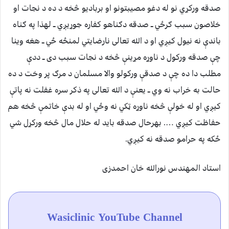
صدقه ورکړي نو له دغو مصیبتونو او بربادیو څخه د ده د نجات او
خلاصون سبب ګرځي ــ صدقه دګناهو کفاره جوړیږي ــ لهذا په ګناه
باندې نه نیول کیږي او د الله تعالی نارضایتي لمنځه ځي ــ هغه وینا
چې صدقه ورکول د ناوړه مړینې څخه د نجات سبب دی ــ ددې
مطلب دا ده چې د صدقې ورکولو والا مسلمان د مرګ پر وخت د ده
حالت به خراب نه وي ــ یعنې د الله تعالی په ذکر سره غفلت نه پاتې
کیږي او له خولې څخه ناوړه ټکي نه وځي او له بدې خاتمې څخه هم
حفاظت کیږي …. بهرحال صدقه باید له حلال مال څخه ورکړل شي
ځکه په حرامو صدقه نه کیږي.
استاد المهندس نورالله خان احمدزی
Wasiclinic YouTube Channel