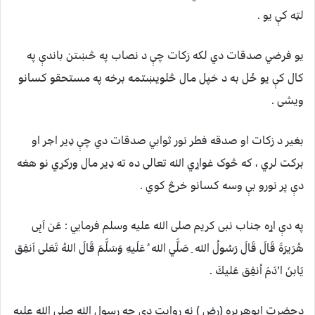
لټه کې يو .
يو فرضي صدقات دي لکه زکات چې د نصاب په څښتن باندې په
کال کې يو ځل به د خپل مال څلويښتمه برخه په مستحقو کسانو
ويشی .
بغير د زکات او صدقه فطر نور ثوابي صدقات دي چې ډير اجر او
برکت لري ، که څوک غواړي الله تعالی ده ته ډير مال ورکړي نو هغه
دې پر نورو بې وسه کسانو خرڅ کوي .
په دې اړه جناب نبی کريم صلی الله عليه وسلم فرمايي : عَن اَبِی
هُرَيرَةَ قَالَ قَالَ رَسُولُ الله ِ صَلَّي الله ُ عَلَيهِ وَسَلَّمَ قَالَ اللهُ تَعَلی اَنفِق
يَابنَ ا’دَمَ اُنفِق عَليكَ .
دحضرت ابوهريره (رض ) نه روايت دي چه رسول الله صلي الله عليه