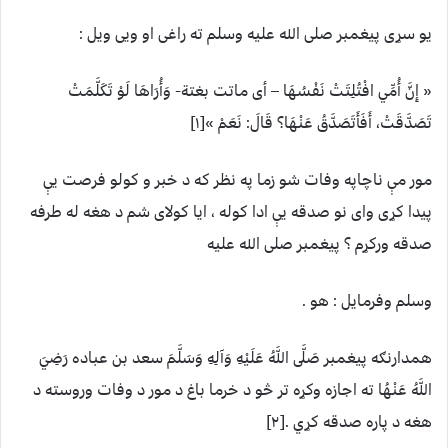
يو سړی پيغمبر صلی الله عليه وسلم ته راغی او ويی ويل :
« إِنَّ أُمِّي افْتُلِتَتْ نَفْسُهَا – أی ماتت بغتة- وَأُرَاهَا لَوْ تَكَلَّمَتْ
تَصَدَّقَتْ، أَفَأَتَصَدَّقُ عَنْهَا؟ قَالَ: نَعَمْ »[۱]
مور مې ناچاپه وفات شو زما په نظر که د خبر و کولو فرصت يې
پيدا کړی وای نو صدقه يې ادا کوله ، ايا کولای شم د هغه له طرفه
صدقه ورکړم ؟ پيغمبر صلی الله عليه
وسلم وفرمايل : هو .
همدارنګه پیغمبر صَلَّى اللَّهُ عَلَيْهِ وَآلِهِ وَسَلَّمَ سعد بن عباده رَضِيَ
اللَّهُ عَنْهُا ته اجازه وکړه تر څو د خرما باغ د مور د وفات وروسته د
هغه د پاره صدقه کړي .[۲]