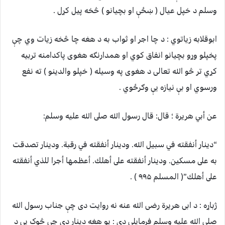
وسلم د خپل عيال ( ښځې او بچيانو ) څخه پيل کړل .
ابوقلابه زياتوي : د چا اجر او ثواب به د هغه چا څخه زيات وي چې
پخپلو وړو بچيانو انفاق کوي او همدارنګه هغوی پاکدامنه تربيه
کړي تر څو الله تعالی د هغوی په وسيله ( خپلو والدينو ) ته نفع
ورسوي او بې نيازه يې وګرځوي .
عن أبي هريرة ؛ قال: قال رسول الله صلى الله عليه وسلم:
“دينار أنفقته في سبيل الله. ودينار أنفقته في رقبة. ودينار تصدقت
به على مسكين. ودينار أنفقته على أهلك. أعظمها أجرا للذي أنفقته
على أهلك”( المسلم ۹۹۵ ) .
ژباړه : د ابی هريرة رضی الله عنه نه روايت دی چې جناب رسول الله
صلی الله عليه وسلم فرمايلي دي : يو هغه دينار دی چې څوک يې د