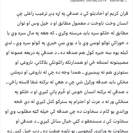
Updated: 09/08/2019
Editorial
قرآن کریم او احادیثو کې د صدقې په اړه ډېر ترغیب راغلی چې
انسان وخت ناوخت د معمول مطابق او د خپل وس او توان
مطابق له خلکو سره باید مرسته وکړي ــ که هغه په مال سره وي یا
د خوراکي توکو لوښي وي یا د یوې ښې خبرې په کولو سره وي ــ لدې
کبله یوه ښه خبره کول هم صدقه ده ــ د صدقې په ذریعه غمونه او
مصیبتونه لمنځه ځي او همدارنګه راتلونکې بلاګانې، ناروغۍ او
ستونزې هم نه پېښیږي ــ همدا وجه ده چې له ناروغۍ او درملنې
مخکې باید صدقه ورکړل شي چې د هغې له برکته شفا لاسته راځي ــ
د صدقې له برکته انسان خوښ او خٌرم پاتې کیږي او د خلکو په
منځکې ور ته د عزت او احترام په سترګو کتل کیږي له دې څخه
وړاندې یو ګام د سخاوت ده چې صدقه کې خپله ګټه مطلوب وي او
سخاوت کې د مستحقو د ګټې خیال ساتل کیږي ــ د صدقې او
سخاوت په وړاندې کنجوسي یو ناوړه صفت ده ــ دب خیل کس زړه