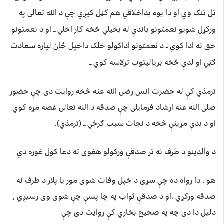
تل تنګ وي او دا یوه بداخلاقي هم ګڼل کیږي چې د الله تعالی په
ورکړل شویو نعمتونو باندې له بخیلي څخه کار اخلي ــ او د نعمتونو
حق نه ادا کوي ــ د نعمتونو اداکولو خلک داخپل ځان لپاره سعادت
ګڼي او لدې څخه بریالیتوب ترلاسه کوي ــ
ترمذي کې له حضرت انس رضی الله عنه څخه روایت دی چې حضور
صلی الله عنه ارشاد فرمایلی چې صدقه د الله تعالی غصه مړه کوي
او د بدې مړینې څخه د نجات سبب ګرځي ــ (ترمذي).
د والدينو د طرف نه تر صدقې ورکولو هغوی ته دعا کول غوره دي
هو ، دا رواه ده چې سړی د خپل وفات شوی مور يا پلار د طرف نه
صدقه ورکړي ،او د صدقې ثواب په چا پسې چې شوی وی رسيږي ,
دليل دا دی چه په صحيح بخاري کې روايت دی چې