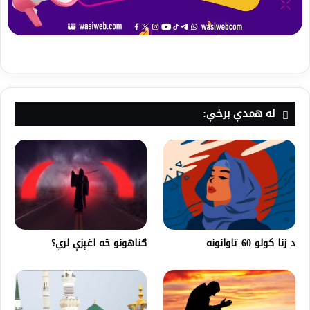
له همدې برخې:
د زنا کولو 60 تاوانونه
ګناهونو څه اغېزې لري؟