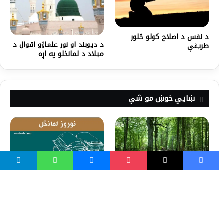
د نفس د اصلاح کولو څلور
د دیوبند او نور علماؤو اقوال د
طریقې
میلاد د لمانځلو په اړه
ښايي خوښ مو شي
دنوروز حقيقت او لمانځل
د افغانستان طبیعی ځنګلونه