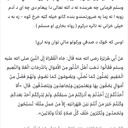
وسلم فرمايی چه هربنده ته د الله تعالی دا پيغام دی چه ای د آدم
زويه ! ته زما په ضرورتمندو بنده ګانو خپله ګټه خرڅ کوه – زه به د
خپلی خزانی نه تالره درکړم ( رواه بخاری او مسلم ) .
اوس که څوک د صدقې ورکولو مالي توان ونه لري!
عَنْ أَبِي هُرَيْرَةَ رضی الله عنه قَالَ: جَاءَ الْفُقَرَاءُ إِلَى النَّبِيِّ صلی الله عليه
وسلم فَقَالُوا: ذَهَبَ أَهْلُ الدُّثُورِ مِنَ الأَمْوَالِ بِالدَّرَجَاتِ الْعُلا وَالنَّعِيمِ
الْمُقِيمِ، يُصَلُّونَ كَمَا نُصَلِّي، وَيَصُومُونَ كَمَا نَصُومُ، وَلَهُمْ فَضْلٌ مِنْ
أَمْوَالٍ يَحُجُّونَ بِهَا وَيَعْتَمِرُونَ،وَيُجَاهِدُونَ وَيَتَصَدَّقُونَ. قَالَ: «أَلا
أُحَدِّثُكُمْ إِنْ أَخَذْتُمْ بِهِ أَدْرَكْتُمْ مَنْ سَبَقَكُمْ، وَلَمْ يُدْرِكْكُمْ أَحَدٌ بَعْدَكُمْ،
وَكُنْتُمْ خَيْرَ مَنْ أَنْتُمْ بَيْنَ ظَهْرَانَيْهِ، إِلاَّ مَنْ عَمِلَ مِثْلَهُ: تُسَبِّحُونَ
وَتَحْمَدُونَ وَتُكَبِّرُونَ خَلْفَ كُلِّ صَلاةٍ ثَلاثًا وَثَلاثِينَ».