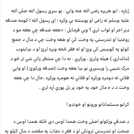
ژباړه : ابو هريره رضی الله عنه وايي : يو سړی رسول الله صلی الله
عليه وسلم ته راغی او پوښتنه يې وکړه : ای رسول الله ! کومه صدقه
ډير اجر او ثواب لري ؟ ويې فرمايل : «هغه صدقه چې هغه مو د
روغتيا او تندرستۍ په وخت کې او هغه وخت چې د مال د جمع
کولو په کوښښ کې وﺉ او له فقر څخه ويره لرﺉ او د بډايتوب
(مالدارۍ ) هيله ولرﺉ ، ورکړې ، نه دا چې منتظر پاتې شي تر څو د
مرګ شيبې را ورسيږي نو بيا هغه وخت (صدقه ورکوﺉ ) او وايي
فلاني ته دومره ورکړه او فلاني ته هومره ورکړه ،حال دا چې هغه
وخت د د ه مال خود په خود پر بل پورې اړه لرې .
ګرانو مسلمانانو ورونو او خوندو !
د صدقې ورکولو اصلی وخت همدا اوس دی ځکه همدا اوس د
صحت او تندرستی لرونکي او د فقر د نجات په مقصد د مال ګټلو په