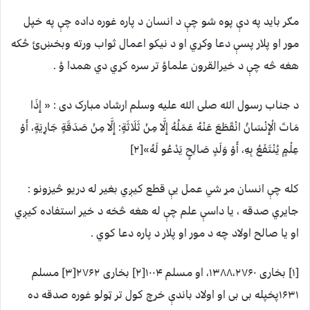
مګر بايد په دې پوه شو چې د انسان د پاره غوره داده چې په خپل
مور او پلار پسې دعا وکړي او د نيکو اعمال ثواب ورته وبخښﺉ ځکه
هغه څه چې د خيرالقرون علماؤ تر سره کړي دي همدا ؤ .
د جناب رسول الله صلی الله عليه وسلم ارشاد مبارک دی : « إِذَا
مَاتَ الْإِنْسَانُ انْقَطَعَ عَنْهُ عَمَلُهُ إِلَّا مِنْ ثَلَاثَةٍ: إِلَّا مِنْ صَدَقَةٍ جَارِيَةٍ، أَوْ
عِلْمٍ يُنْتَفَعُ بِهِ، أَوْ وَلَدٍ صَالِحٍ يَدْعُو لَهُ»[۲]
کله چې انسان مړ شي عمل يې قطع کيږي بغير له دريو څيزونو :
جايري صدقه ، يا داسې علم چې له هغه څخه د خير استفاده کيږي
او يا صالح اولاد چه د مور او پلار د پاره دعا کوي .
[۱] بخاری ۱۳۸۸،۲۷۶۰، او مسلم ۱۰۰۴[۲] بخاری ۲۷۶۲[۳] مسلم
۱۶۳۱پخپله بی بی او اولاد باندې خرچ کول تر ټولو غوره صدقه ده