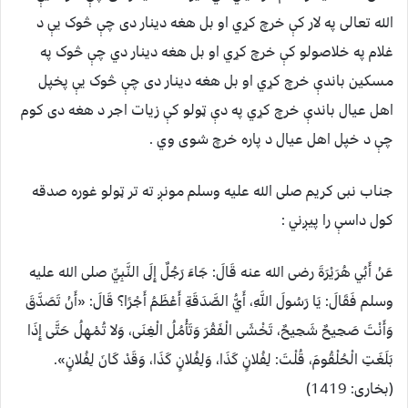
الله تعالی په لار کې خرچ کړي او بل هغه دينار دی چې څوک يې د
غلام په خلاصولو کې خرچ کړي او بل هغه دينار دي چې څوک په
مسکين باندې خرچ کړي او بل هغه دينار دی چې څوک يې پخپل
اهل عيال باندې خرچ کړي په دې ټولو کې زيات اجر د هغه دی کوم
چې د خپل اهل عيال د پاره خرچ شوی وي .
جناب نبی کريم صلی الله عليه وسلم مونږ ته تر ټولو غوره صدقه
کول داسې را پيږني :
عَنْ أَبُي هُرَيْرَةَ رضی الله عنه قَالَ: جَاءَ رَجُلٌ إِلَى النَّبِيِّ صلی الله عليه
وسلم فَقَالَ: يَا رَسُولَ اللَّهِ، أَيُّ الصَّدَقَةِ أَعْظَمُ أَجْرًا؟ قَالَ: «أَنْ تَصَدَّقَ
وَأَنْتَ صَحِيحٌ شَحِيحٌ، تَخْشَى الْفَقْرَ وَتَأْمُلُ الْغِنَى، وَلا تُمْهِلُ حَتَّى إِذَا
بَلَغَتِ الْحُلْقُومَ، قُلْتَ: لِفُلانٍ كَذَا، وَلِفُلانٍ كَذَا، وَقَدْ كَانَ لِفُلانٍ».
(بخارى: 1419)