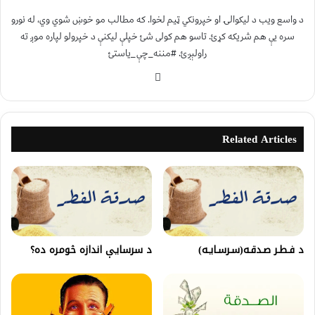
د واسع ویب د لیکوالۍ او خپرونکي ټیم لخوا. که مطالب مو خوښ شوي وي، له نورو
سره یې هم شریکه کړئ. تاسو هم کولی شئ خپلې لیکنې د خپرولو لپاره موږ ته
راولېږئ. #مننه_چې_یاستئ
Related Articles
د فـطـر صـدقـه(سـرسـايـه)
د سرسايې اندازه څومره ده؟