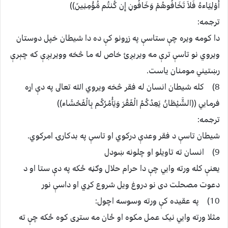
أَوْلِيَاءهُ فَلاَ تَخَافُوهُمْ وَخَافُونِ إِن كُنتُم مُّؤْمِنِينَ))
ترجمه:
دا کومه ويره چې ستاسې په زړونو کې ده دا شيطان خپل دوستان
ويروي نو تاسې ترې مه ويريږئ خاص له ما څخه وويريږې که چېرې
رښتيني مومنان ياست.
8) کله شيطان انسان له فقر څخه ويروي الله تعالى په دې اړه
فرمايي ((الشَّيْطَانُ يَعِدُكُمُ الْفَقْرَ وَيَأْمُرُكُم بِالْفَحْشَاء))
ترجمه:
شيطان تاسې د فقر وعدې درکوي او تاسې په بدکارۍ امرکوي.
9) انسان ته تاويلو او چلونه ښودل
يعنې کله ورته وايي چې دا حرام حلال وګڼه ځکه په دې ستا او د
دعوت مصحلت دى نو دروغ ويل شروع کړي او داسې نور
10) په عقيده کې ورته وسوسه اچول:
مثلا ورته وايي نيک عمل مکوه او ځان مه ستړى کوه ځکه چې ته