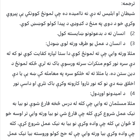
ترجمه:
شيطان او ابليس له دې نه نااميده ده چې لمونځ کوونکي يې پيروي
وکړي خو د دوى په منځ د ګډوډۍ د پيدا کولو کوښښ کوي.
2) انسان ته د بدعوتونو ښايسته کول.
3) د انسان د عمل يو طرف ورته لوى ښودل:
مثلا ورته وايي چې ته لمونځ کوې دا ستا لپاره کفايت کوي نو که له
دې سره نور کوم منکرات سرته ورسوې باک نه لري ځکه لمونځ د
دين ستن ده، يا مثلا ته له خلکو سره په معامله کې ښه يې يا دې
اخلاق ښه دي نو که نور ناروا کارونه وکړې باک نلري او داسې نور
4) د اميدونو اوږدول:
مثلا مسلمان ته وايي چې کله له درس څخه فارغ شوې نو بيا به
نيک عمل شروع کړې کله چې فارغ شي نو بيا ورته وايي تر اوسه خو
لا ځوان يې کله چې واده وکړې نو بيا به نيک عمل شروع کړې، کله
چې واده وکړي بيا ورته وايي چې له حج کولو وروسته بيا نيک عمل