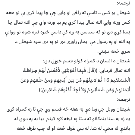
ترجمه:
شيطان يو کس د تاسې ته راځي او وايي چې چا پيدا کړى يې نو هغه
کس ورته وايي الله تعالى پيدا کړي يم بيا ورته واي چې الله تعالى چا
پيدا کړي دى نو که ستاسې په زړه کې داسې خبره تېره شوه نو ووايې
په الله او په رسول مې ايمان راوړى دى نو په دې سره شيطان د
سړي څخه تښتي.
شيطان د انسان د ګمراه کولو قسم خوړلى دى:
الله تعالى فرمايي: ((قَالَ فَبِمَا أَغْوَيْتَنِي لأَقْعُدَنَّ لَهُمْ صِرَاطَكَ
الْمُسْتَقِيمَ 16 ثُمَّ لآتِيَنَّهُم مِّن بَيْنِ أَيْدِيهِمْ وَمِنْ خَلْفِهِمْ وَعَنْ
أَيْمَانِهِمْ وَعَن شَمَآئِلِهِمْ وَلاَ تَجِدُ أَكْثَرَهُمْ شَاكِرِينَ))
ترجمه:
شيطان وويل چې زما دې په هغه څه قسم وي چې تا زه ګمراه کړى
يم زه به ستا بندګانو ته ستا په نيغه لاره کينم بيا به په دوى له
باندې له مخې، له شا، له ښي طرف څخه او له چپ طرف څخه