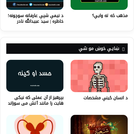
مذهب څه ته وايي؟
د نیمې شپې عارفانه سوچونه!
خاطره | سید عبیدالله نادر
ښايي خوښ مو شي
بپرهیز از آن عملی که نیکی
د انسان ځیني مشخصات
هایت را مانند آتش می سوزاند