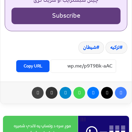
چینل سبسکرایب او شریک کړئ
Subscribe
تزکیه
شیطان
Copy URL