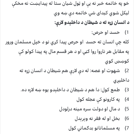
خو په خاتمه خبر نه يې او ټول شيان ستا له پيدايښت نه مخکې
ليکل شوي کيداى شي خاتمه دې ښه وي
د انسان زړه ته د شيطان د داخلېدو لارې:
1) حسد او حرص:
کله چې انسان ته حسد او حرص پيدا کړي نو د خپل مسلمان ورور
په مقابل هر ناروا روا ګڼي او د هر قسم مال په پيدا کولو کې
کوښښ کوي
2) شهوت او غصه: له دې لارې هم شيطان د انسان زړه ته
داخليږي
3) طمع کول: دا هم د شيطان د داخلېدو يوه ښه لاره ده.
4) په کارونو کې عجله کول
5) د مال او دولت سره مينه درلودل
6) بخل او له فقر نه وېرېدل
7) په مسلمانانو بدګماني کول