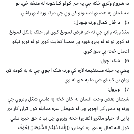
ته شروع وکړې ځکه چې په حج کولو ګناهونه له منځه ځي، نو
مسلمان په همدې اميدونو کې وي چې مرګ ورباندې راشي.
5) د ځان کمال ورته ښودل:
مثلا ورته وايي چې ته خو فرض لمونځ کوې نور خلک بالکل لمونځ
نه کوي نو ته له ډېرو غوره يې همدا کفايت کوي نو له نورو نيکو
اعمال څخه يې منع کوي.
6) شک اچول:
يعنې په خپله مستقيمه لاره کې ورته شک اچوي چې ته په کومه لاره
روان يې کېداى شي دا په حق نه وي
7) ويرول:
شيطان بعض وخت انسان له ځان څخه په داسې شکل ويروي چې
ورته په ذهن کې اچوي چې له شيطان سره مقابله کول ګران کار دى،
يا يې له خپلو ملګرو (کفارو) څخه ويروي چې بيا د حق خبره نشي
کول الله تعالى په دې اړه فرمايي: ((إِنَّمَا ذَلِكُمُ الشَّيْطَانُ يُخَوِّفُ