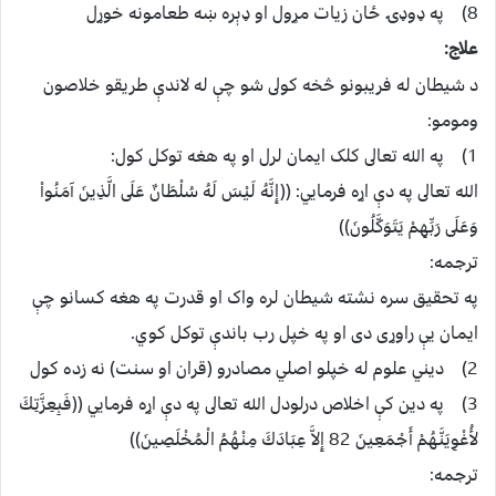
8) په ډوډۍ ځان زيات مړول او ډېره ښه طعامونه خوړل
علاج:
د شيطان له فريبونو څخه کولى شو چې له لاندې طريقو خلاصون
ومومو:
1) په الله تعالى کلک ايمان لرل او په هغه توکل کول:
الله تعالى په دې اړه فرمايي: ((إِنَّهُ لَيْسَ لَهُ سُلْطَانٌ عَلَى الَّذِينَ آمَنُواْ
وَعَلَى رَبِّهِمْ يَتَوَكَّلُونَ))
ترجمه:
په تحقيق سره نشته شيطان لره واک او قدرت په هغه کسانو چې
ايمان يې راوړى دى او په خپل رب باندې توکل کوي.
2) ديني علوم له خپلو اصلي مصادرو (قران او سنت) نه زده کول
3) په دين کې اخلاص درلودل الله تعالى په دې اړه فرمايي ((فَبِعِزَّتِكَ
لأُغْوِيَنَّهُمْ أَجْمَعِينَ 82 إِلاَّ عِبَادَكَ مِنْهُمُ الْمُخْلَصِينَ))
ترجمه: