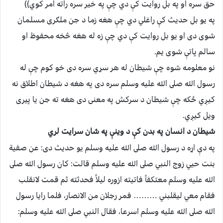
حق سره او په بل روايت کې دي چې په خير سره راته امر کوي))
په يو بل حديث کې راغلي دي چې هغه زما د جن ملګرى مسلمان
شوى دى او يو بل روايت کې دي چې زه له هغه څخه محفوظ او
سالم پاتې شوى يم.
نو معلومه شوه چې شيطان له هر سړي سره دى خو کوم چې له
رسول الله صلى الله عليه وسلم سره دى په هغه د شيطان اطلاق نه
کيږي ځکه چې شيطان د سرکش په معنى دى هغه ته جن يا پيرى
ويل کيږي.
شيطان د انسان په بدن کې د وينې په شان سرايت لري
په دې اړه د رسول الله صلى الله عليه وسلم يو حديث دى: عن صفية
بنت حيي زوج النبي صلى الله عليه وسلم قالت: کان رسول الله صلى
الله عليه وسلم معتکفاً فاتيته ازوره ليلاً فحدثته ثم قمت لانقلب
فقام معي ليقلبني ……… فمر رجلان من الانصار، فلما رايا رسول
الله صلى الله عليه وسلم اسرعا، فقال النبي صلى الله عليه وسلم: