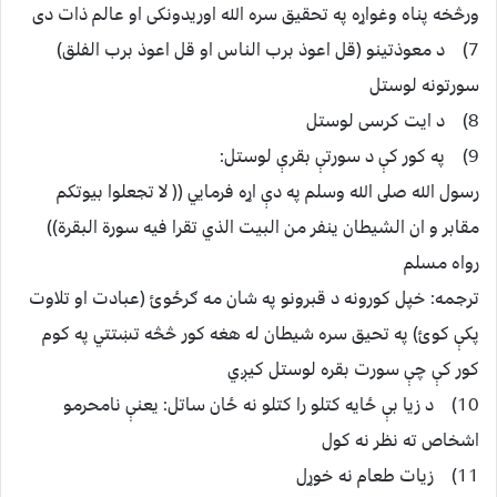
ورڅخه پناه وغواړه په تحقيق سره الله اوريدونکى او عالم ذات دى
7) د معوذتينو (قل اعوذ برب الناس او قل اعوذ برب الفلق)
سورتونه لوستل
8) د ايت کرسى لوستل
9) په کور کې د سورتې بقرې لوستل:
رسول الله صلى الله وسلم په دې اړه فرمايي (( لا تجعلوا بيوتکم
مقابر و ان الشيطان ينفر من البيت الذي تقرا فيه سورة البقرة))
رواه مسلم
ترجمه: خپل کورونه د قبرونو په شان مه ګرځوئ (عبادت او تلاوت
پکې کوئ) په تحيق سره شيطان له هغه کور څڅه تښتتي په کوم
کور کې چې سورت بقره لوستل کيږي
10) د زيا بې ځايه کتلو را کتلو نه ځان ساتل: يعنې نامحرمو
اشخاص ته نظر نه کول
11) زيات طعام نه خوړل