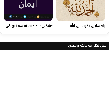
“ښکلي” به جنت ته هم نېغ ځي
پله هایی تقرب الی الله
خپل نظر مو دلته ولیکئ