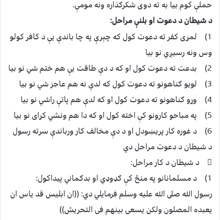
حملې کوم بيا به ته دوى شکرګذاره ونه مومې.
د شيطان د دعوت او بلنې مراحل:
1) لمړى کفر ته دعوت کول که چېرې په چا باندې يې د کافر کولو
وس ونه رسيږي نو بيا
2) بدعت ته دعوت کول او که د دې طاقت يې هم ختم شي نو بيا
3) لويو ګناهونو ته دعوت کول که لدې نه هم عاجز شي نو بيا
4) وړو ګناهونو ته دعوت کول او که لدې هم پاتې راشي نو بيا
5) په مباحو کارونو کې اخته کول او که دا هم ونشي کړاى نو بيا
6) د غوره کار پريښودل او د دې مخالف کار ورباندې سرته رسول
د شيطان د دعوت مراحل دي
 د شيطان د کار مراحل:
1) د مسلمانانو په منځ کې ګډوډي او بدګماني پيداکول:
رسول الله صلى الله عليه وسلم فرمايلي دي: ((ان ابليس قد ياس ان
يعبده المصلون ولکن يسعى بينهم فى التحريش))