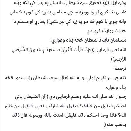
وفرمايل: ((په تحقيق سره شيطان د انسان په بدن کې لکه وينه
داسې تګ کوي او زه ووېرېدم چې ستاسې په زړه کې کوم بدګماني
وانه چوي يا کوم څه مو په زړه کې تېر نشي)) بخاري او مسلم دا
حديث روايت کړي دي
مسلمان بايد د شيطان څخه پناه وغواړي:
الله تعالى فرمايي: ((فَإِذَا قَرَأْتَ الْقُرْآنَ فَاسْتَعِذْ بِاللّهِ مِنَ الشَّيْطَانِ
الرَّجِيمِ))
ترجمه:
كله چې قرانکريم لولې نو په الله تعالى سره د شيطان رټل شوي څخه
پناه وغواړه
رسول الله صلى الله عليه وسلم فرمايلي دي ((ان الشيطان ياتي
احدکم فيقول من خلقک؟ فيقول الله تبارک و تعالى، فيقول من خلق
الله؟ فاذا وجد احدکم ذلک فليقل: امنت بالله ورسوله فان ذلک
يذهب عنه))