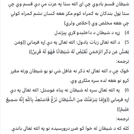
شيطان قسم يادوي چې اى الله ستا په عزت مې دې قسم وي چې
ستا ټول بندګان به ګمراه کوم مګر هغه کسان نشم ګمراه کولي
چې هغه مخلص وي (اخلاص ولري)
4) زړه د شيطان د داخلېدو لارې پېژندل
5) د الله تعالى زيات يادول: الله تعالى په دې اړه فرمايي ((وَمَن
يَعْشُ عَن ذِكْرِ الرَّحْمَنِ نُقَيِّضْ لَهُ شَيْطَانًا فَهُوَ لَهُ قَرِينٌ))
ترجمه:
څوک چې د الله تعالى له ذکر نه غافل شي نو يو شيطان ورته مقرر
کړو نو هغه لده سره ملګرى وي.
6) په الله تعالى سره له شيطان نه پناه غوښتل: الله تعالى په دې
اړه فرمايي ((وَإِمَّا يَنزَغَنَّكَ مِنَ الشَّيْطَانِ نَزْغٌ فَاسْتَعِذْ بِاللّهِ إِنَّهُ سَمِيعٌ
عَلِيمٌ))
ترجمه:
کله که د شيطان له خوا کو ضرر درورسيده نو په الله تعالى باندې