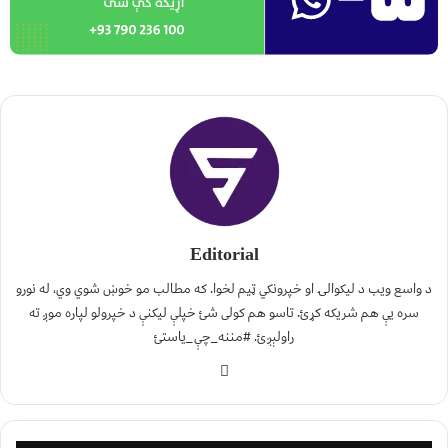
Editorial
د واسع ویب د لیکوالۍ او خپرونکي ټیم لخوا. که مطالب مو خوښ شوي وي، له نورو
سره یې هم شریکه کړئ. تاسو هم کولی شئ خپلې لیکنې د خپرولو لپاره موږ ته
راولېږئ. #مننه_چې_یاستئ