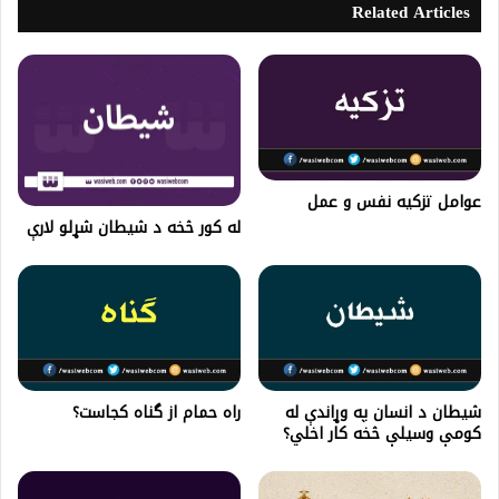
Related Articles
عوامل تزکیه نفس و عمل
له کور څخه د شيطان شړلو لارې
شیطان د انسان په وړاندې له
راه حمام از گناه کجاست؟
کومې وسیلې څخه کار اخلي؟