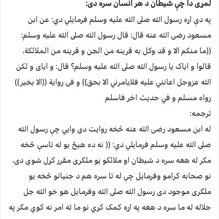
لمړى دا چې شيطان د هر انسان سره دى:
په دې اړه رسول الله صلى الله عليه وسلم فرمايلي دي: عن ابن
مسعود رضى الله عنه قال: قال رسول الله صلى الله عليه وسلم:
((ما منکم الا و قد وکل به قرينه من الجن و قرينه من الملائکة،
قالوا و اياک يا رسول الله صلى الله عليه وسلم؟ قال: و اياى و لکن
الله عزوجل اعانني عليه فلايامرني الا بحق)) و فى رواية ((الا بخير))
رواه مسلم و في حديث اخر فاسلم
ترجمه:
له ابن مسعود رضى الله عنه څخه روايت دى وايي چې رسول الله
صلى الله عليه وسلم فرمايلي دي: (( نه ده هيڅ يو له تاسې څخه
مګر له هغه سره د شيطان او ملائکو يو ملګرى مقرر کړل شوى دى،
نو صحابه کرامو وفرمايل چې له تا سره هم د جنياتو څخه يو
ملګرى موجود دى رسول الله صلى الله وفرمايل هو خو الله جل
جلاله له ما سره د هغه په اړه کمک کړي نو ما ته امر نه کوي مګر په