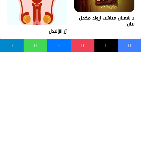
د شعبان مياشت اړوند مکمل
بیان
ژر انزالیدل
واسع ویب
کور پاڼه
زموږ په اړه
موږ سره اړیکه
مرسته کول
یوتیوب چینلونه
ټولنیزو رسنیو کې