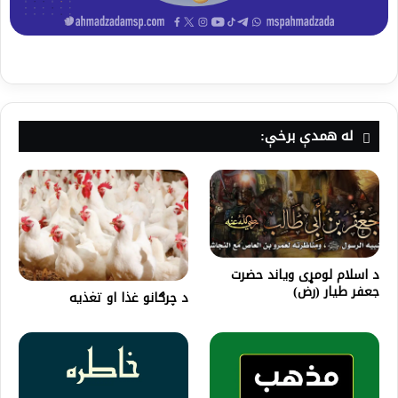
له همدې برخې:
د اسلام لومړی وياند حضرت
جعفر طیار (رض)
د چرګانو غذا او تغذیه