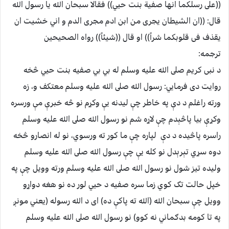
((على رسلکما انها صفية بنت حيي)) فقالا سبحان الله يا رسول الله
قال: ((ان الشيطان يجرى من ابن ادم مجرى الدم و اني خشيت ان
يقذف فى قلوبکما شراً)) او قال ((شيئاً)) رواه الصحيحين
ترجمه:
د نبى کريم صلى الله عليه وسلم له بي بي صفيه بنت حيي څخه
روايت دى فرمايي: رسول الله صلى الله عليه وسلم معتکف و، زه
ورته راغلم د دې په خاطر چې ليدنه يې وکړم نو څه خبرې مې ورسره
وکړې بيا پاڅېدم چې لاړه شم نو رسول الله صلى الله عليه وسلم
راسره پاڅيده د دې لپاره چې ما کور ته ورسوي، نو له انصارو څخه
دوه سړي تېرېدل نو کله يې چې رسول الله صلى الله عليه وسلم
وليده تيز شول نو رسول الله صلى الله عليه وسلم ورته وويل چې په
خپل حالت تګ کوي زما سره صفيه د حيي لور ده نو هغه دواړو
وويل چې سبحان الله (الله ته پاکې ده) اى د الله رسوله (يعني مونږ
په تا کومه بدګماني نه کوو) نو رسول الله صلى الله عليه وسلم