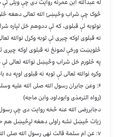
له عبدالله ابن عمرنه روایت دی چې ویلی ئې 
څوک چې شراب وڅیښئ الله تعالی دهغه څلوی
نوتوبه ئې قبلوی، که ئې ددوهم ځل لپاره ش
نه قبلوی اوکه چیری ئې توبه وکړل نوالله تعال
څلویښت ورځې لمونځ نه قبلوی اوکه چیری ئې ت
په څلورم ځل شراب وڅیښل نوالله تعالی ئې د
وکړه نوالله تعالی ئې توبه نه قبلوی اوپه ده
۶: وعن جابران رسول الله صلی الله علیه وسلم قال مآاسکرکثیره فقلیله حرام.
(رواه الترمذی وابوداود وابن ماجه)
دجابررضی الله عنه څخه روایت دی چې رسول 
زیات څیښل نشه راولی دهغه لږڅیښل هم حر
۷: عن ام سلمة قالت نهی رسول الله صلی الله علیه وسلم عن کل مسکرومفتر.(رواه ابوداود)