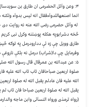
۴: وعن وآئل الحضرمی ان طارق بن سویدسال 
انما اصنعهاللدوآءفقال انه لیس بدوآء ولکنه 
له وآئل حضرمی رضی الله عنه نه روایت دی چ
څخه دشرابوپه هکله پوښتنه وکړل نبی کریم 
طارق وویل چې زه ئې ددارودرمل په توګه څیښل
وفرمایل چې دا(شراب) درمل نه بلکې ناروغې د
۵: عن عبدالله بن عمرقال قال رسول الله صل
صلوة اربعین صباحافان تاب تاب الله علیه فان
الله علیه فان عادلم یقبل الله له صلوة اربعین
یقبل الله له صلوة اربعین صباحا فان تاب لم ی
(رواه ترمذی ورواه النسآئی وابن ماجه والدار