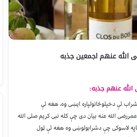
ی الله عنهم اجمعين جذبه
 الله عنهم جذبه:
ب ئې دخپلوځانولپاره ایښی وه، هغه ئې
ررضی الله عنه بیان دی چې کله نبی کریم صلی الله
په لاسوکی چې دشرابولوښی وه هغه ئې ټول