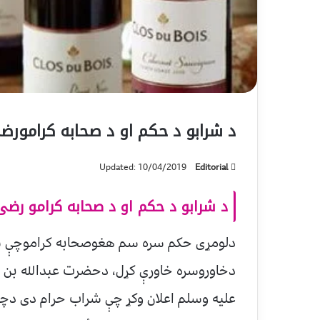
د شرابو د حکم او د صحابه کرامورض
Updated: 10/04/2019
Editorial
د شرابو د حکم او د صحابه کرامو رضی
دلومړی حکم سره سم هغوصحابه کراموچې شرا
دخاوروسره خاورې کړل، دحضرت عبدالله بن عم
علیه وسلم اعلان وکړ چې شراب حرام دی دچا