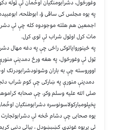
وغورځول، دشرابومنګیان اوخُمان ئې ټوله د
په یوه مجلس کی ساقی ؤ، ابوطلحه، ابوعبیده
اجمعین هم هلته موجودوه کله چې ئې دشرابو
مات کړل اوټول شراب ئې توی کړل.
په ځینوروایاتوکی راځی چې په دغه مهال دشر
ټول ئې وغورځول، په هغه ورځ دمدینې منورې 
اووروسته چې به باران وشونودشرابودرنګ ا
دمدینې منورې په ښارکی چې کوم شراب دتجارت
صلی الله علیه وسلم وکړ، چې صحابه کراموهغه
پخپلومبارکولاسونوسره دشرابومنګیان اوخُمان
یوه صحابی چې دشام څخه ئې دشرابوتجارت 
ئې پریوه غونډۍ کښېښودل ، بیائې دنبی کریم