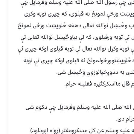
دی چې رسول الله صلی الله علیه وسلم وفرمایل چې
ښت ورځې لمونځ نه قبلوی، که چیری توبه وکړی
راب وڅیښل نوالله تعالی دهغه څلویښت ورځی لمونځ
ی ئې توبه ورقبلوی، که ئې بیاوڅیښل نوالله تعالی ئې
وبه وکړل نوالله تعال ئې توبه قبلوی اوکه چیری ئې
څلویښتوورځولمونځ نه قبلوی اوکه چیری ئې توبه
 باندی به ددوږخیانوزوي وڅیښل شی.
الله صلی الله علیه وسلم وفرمایل چې دکوم شی
ام دی.