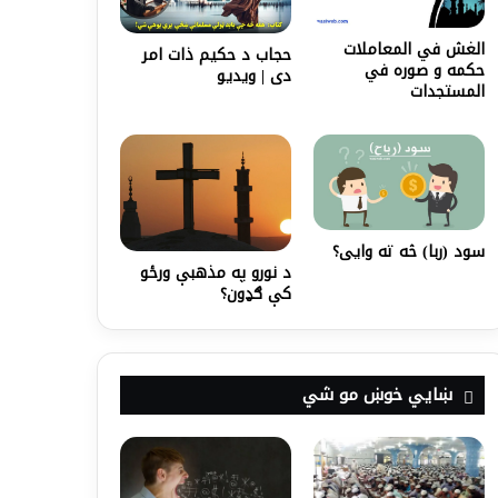
الغش في المعاملات
حجاب د حکیم ذات امر
حكمه و صوره في
دی | ویدیو
المستجدات
سود (ربا) څه ته وایی؟
د نورو په مذهبې ورځو
کې ګډون؟
ښايي خوښ مو شي