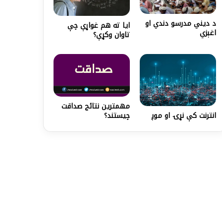
د ديني مدرسو دندي او
ایا ته هم غواړې چې
اغېزي
تاوان وکړې؟
مهمترین نتائج صداقت
انترنت کې نړۍ او موږ
چیستند؟