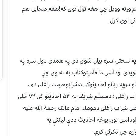
سلم ورته وویل چې هغه ټول توی که!هغه صحابی هم
ئې توی کړل.
 په سختۍ سره بیان شوی دی په همدې ډول سره په
یدی اوداسی داحادیثوکتاب به نه وی چې
وسوپه زیاتو احادیثوکی دشرابوحرمت راغلی دی،
دبخاری شریف په ۲۸ احادیثو کی ۳۹ ځله شراب راغلی ؛ دمسلم شریف په ۵۳ احادیثو کی ۷۲ ځلی
 راغلی ، دترمذی په ۲۸ احادیثو کی ۵۰ ځلی شراب راغلی دموطا‌ء امام مالک رحمة الله علیه
راب راغلی دی اوداسی نور..یوڅه احادیث ددې لیکنې په
ړم چې ذکرئې کړم.