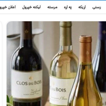
رسنۍ
اړیکه
په اړه
مرسته
لیکنه خپرول
اعلان خپرو