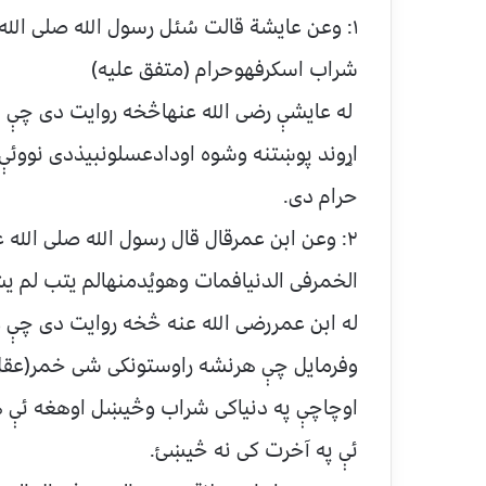
۱: وعن عایشة قالت سُئل رسول الله صلی الل
شراب اسکرفهوحرام (متفق علیه)
له عایشې رضی الله عنهاڅخه روایت دی چې در
اړوند پوښتنه وشوه اودادعسلونبیذدی نووئ
حرام دی.
۲: وعن ابن عمرقال قال رسول الله صلی ا
الخمرفی الدنیافمات وهویُدمنهالم یتب لم یش
له ابن عمررضی الله عنه څخه روایت دی چې و
وفرمایل چې هرنشه راوستونکی شی خمر(عقل 
اوچاچې په دنیاکی شراب وڅیښل اوهغه ئې ه
ئې په آخرت کی نه څیښئ.