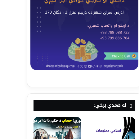
له همدې برخې: