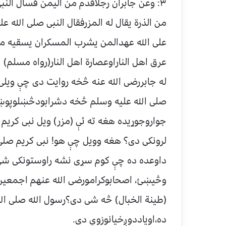
۳: وعن جابران رجلاقدم من الیمن فسال الن
من الذرة یقال له المزرفقال النبی صلی الله
علی الله عهدالمن یشرب المسکران یسقیه من ط
عرق اهل الناراوعصارة اهل النار(رواه مسلم)
له جابررضی الله عنه څخه روایت دی چې ویل
صلی الله علیه وسلم څخه دشرابودڅښلوپوښت
جواروجوړیده هغه ته ئې (مزر) ویل نبی کریم
لرونکی دی؟ هغه وویل چې هو! نبی کریم صلی ا
داوعده ده چې کوم سړی نشه راوستونکی شی څ
وڅیښئ، اصحابوکرامورضی الله عنهم اجمعین 
(طینة الخبال) څه شی دی؟رسول الله صلی الل
ده،اویاددوږخیانوزوي دی.