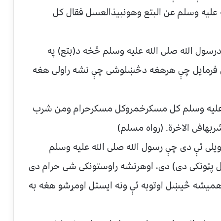
ه علیه وسلم عن البتع وهونبیذالعسل فقال کل
سول الله صلی الله علیه وسلم څخه د(بتع) په
ې فرمایل چې هرهغه دڅښلوشی چې نشه راولی هغه
لله علیه وسلم کل مسکرخمروکل مسکرحرام ومن شرب
ربهافی الاخرة. (رواه مسلم)
یلی ئې دی چې رسول الله صلی الله علیه وسلم
پټونکی دی) دی، اوهرنشه راوستونکی شی حرام دی
میشه څیښل اوتوبه ئې ونه ایستل اومړشو هغه به