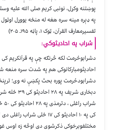
پوښتنه وکړل، نونبی کریم صلی الله علیه و
په ډېره مینه سره هغه له منځه یووړل اوټول 
تفسیرمعارف القرآن، ټوک ۱، پاڼه ۱۹۵ـ ۲۰۵)
شراب په احاديثوکي:
دشرابوحُرمت لکه څرنګه چې په قرآنکریم کی
احادیثومبارکانوکی هم په شدت سره منعه شو
دشرابودحُرمت پوره بحث پکښې نه وی؛ ترپنځ
شراب
کی په ۱۰ احاديثو کی ۱۷ ځلی ش
مختلفوبرخوکی ذکرشوی دی اوڅه زه اوس غوا