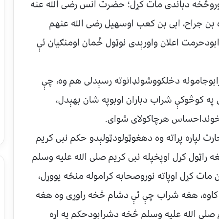
کوروڅخه دباندی مات کړل؛ حضرت انس رضی الله عنه
 بن جراح، ابی بن کعب اوسهیل رضی الله عنهم
دحرمت اعلان واورېدی نوټول خُمان اومنګیان ئې
ابوجامونه دخلکووشونډانوته رسېدلی هم وه، چې
په کوڅوکې شراب دباران اوبوپه شان بهېدل،
وخونداحساس هرچاکولای شوای.
 لپاره پراته وه دهغوټولودټولېدو حکم نبی کریم
 راټول کړل اوپخپله نبی کریم صلی الله علیه وسلم
 مات کړل اوپاته نوروصحابه کراموله منځه یووړل،
کاوه، هغه شراب چې ئې دشام څخه راوړی وه هغه
 صلی الله علیه وسلم څخه دشرابودحکم په اړه