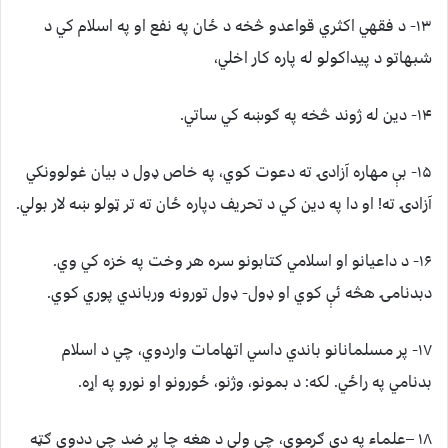
۱۳- د فقهي اکثري قواعدو څخه د ځان په نفع او په اسلام کي د
شبهاتو د پيداکولو له پاره کار اخلي،
۱۴- دين له ژوند څخه په ګوښه کي ساتي.
۱۵- بې مهاره آزادۍ ته دعوت کوي، په خاص ډول د بيان غولوونکي
آزادۍ ته! او دا په دين کي د تحريف دپاره ځان ته تر ټولو ښه لار بولي.
۱۶- د داعيانو او اسلامي کتابونو سره هر وخت په خزه کي وي.
دبدنامۍ هڅه ئې کوي او ډول- ډول تورونه ورباندي پوري کوي.
۱۷- پر مسلمانانو باندي داسي اتهامات واردوي، چي د اسلام
بدنامي په راځي. لکه: د بمونو، وژنو، ځورونو او نورو په اړه.
۱۸ –علماء په دې ګرموي، چي ولي د هغه چا پر ضد چي ددوی ګټه