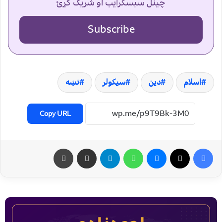
چینل سبسکرایب او شریک کړئ
Subscribe
اسلام
دین
سیکولر
نښه
Copy URL