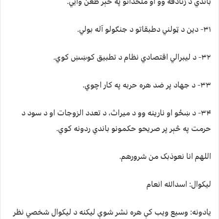
باندي د زنادقه وو او ملحدانو په څېر طعن وايي.
۳۱- دين د ټولني دطبقاتو د جنګولو آله بولي.
۳۲- د ليبرالي اقتصادي نظام د تطبيق کوښښ کوي.
۳۳- د جهاد پر ضد هره حربه په کار اچوي.
۳۴- د ښځو او نارينه وو د ميراث، د تعدد الزوجات او د سود د
حرمت په څېر پر صريحو حکمونو باندي ردونه کوي.
اللهم انا نعوذبک من شرورهم.
لیکوال: اسدالله انعام
یادونه: وسیع ویب کې هره نشر شوې لیکنه د لیکوال شخصي نظر