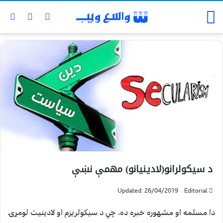
د سیکولرانو(لادینیانو) مهمې نښې
Updated: 26/04/2019
Editorial
دا مسلمه او مشهوره خبره ده، چي د سيکولريزم او لادینیت لومړۍ