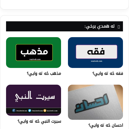
له همدې برخې:
فقه څه ته وايي؟
مذهب څه ته وايي؟
سیرت النبي څه ته وايي؟
احسان څه ته وايي؟