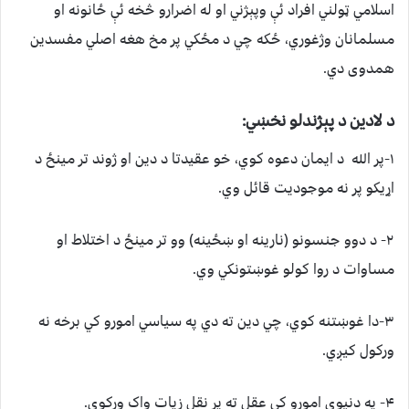
اسلامي ټولني افراد ئې وپېژني او له اضرارو څخه ئې ځانونه او
مسلمانان وژغوري، ځکه چي د مځکي پر مخ هغه اصلي مفسدين
همدوی دي.
د لادین د پېژندلو نخښي:
۱-پر الله د ايمان دعوه کوي، خو عقيدتا د دین او ژوند تر مينځ د
اړيکو پر نه موجوديت قائل وي.
۲- د دوو جنسونو (نارينه او ښځينه) وو تر مينځ د اختلاط او
مساوات د روا کولو غوښتونکي وي.
۳-دا غوښتنه کوي، چي دين ته دي په سياسي امورو کي برخه نه
ورکول کيږي.
۴- په دنيوي امورو کي عقل ته پر نقل زيات واک ورکوي.