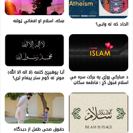
ښځه، اسلام او افغاني ټولنه
الحاد څه ته وايی؟
آیا پوهېږئ کلمه (لا اله الا الله)
د مبارکې روژې په برکت سره مې
مونږ ته کوم ستر پيغام لري؟
اسلام قبول کړ | فاطمه سکاټ
حقوق صحی طفل از دیدگاه