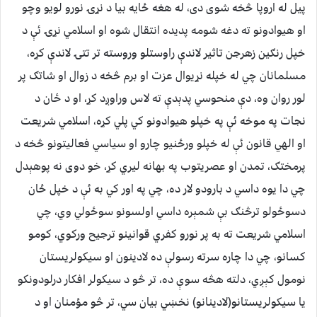
پیل له اروپا څخه شوی دی، له هغه ځايه بيا د نړۍ نورو لويو وچو
او هيوادونو ته دغه شومه پديده انتقال شوه او اسلامي نړۍ ئې د
خپل رنګين زهرجن تاثير لاندې راوستلو وروسته تر تتۍ لاندې کړه،
مسلمانان چي له خپله نړیوال عزت او برم څخه د زوال او شاتګ پر
لور روان وه، دې منحوسي پدېدې ته لاس وراوږد کړ، او د ځان د
نجات په موخه ئې په خپلو هيوادونو کي پلي کړه، اسلامي شريعت
او الهي قانون ئې له خپلو ورځنيو چارو او سياسي فعاليتونو څخه د
پرمختګ، تمدن او عصريتوب په بهانه ليري کړ، خو دوی نه پوهېدل
چي دا يوه داسي د بارودو لار ده، چي په اور کي به ئې د خپل ځان
دسوځولو ترڅنګ بې شمېره داسي اولسونو سوځولي وي، چي
اسلامي شريعت ته به پر نورو کفري قوانينو ترجيح ورکوي، کومو
کسانو، چي دا چاره سرته رسولې ده لادینون او سيکولريستان
نومول کېږي، دلته هڅه سوې ده، تر څو د سيکولر افکار درلودونکو
يا سيکولريستانو(لادینانو) نخښي بيان سي، تر څو مؤمنان او د