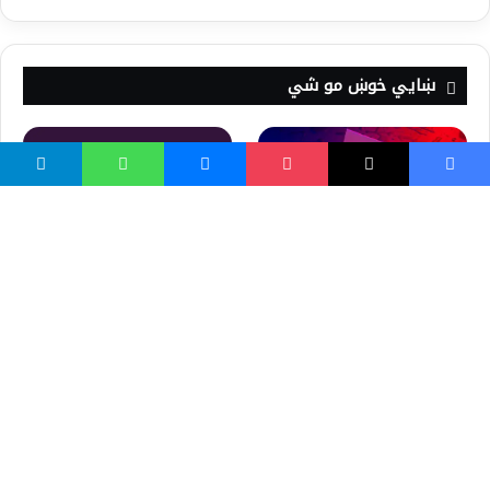
ښايي خوښ مو شي
د خنثی مشکل (نرښځي) د
ميراث حکم
هغه اصطلاحات چې په عدلي
طب کې کارول کېږي