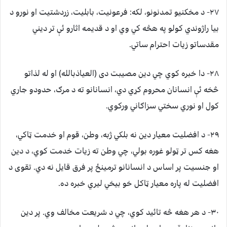
۲۷- د مخکنيو تمدنونو، لکه: فرعونيت، بابليت، زردشتيت او نورو د
بيا راژوندي کولو په هڅه کي وي او د قديمه اثارو ئې تر ديني
مقدساتو زيات احترام ساتي.
۲۸- دا خبره کوي چي دين مصيبت دی (العياذبالله) او له لذاتو
څخه ئې انسانان محروم کړي دي، انسانانو ته د مرګ، حدودو جاري
کول او نوري سختي سزاګاني ورکوي.
۲۹- د افضليت معيار دين نه بلکي ژبه، وطن، قوم او خدمت ټاکي،
هغه کس تر ټولو غوره بولي، چي وطن ته زيات خدمت کوي، د دين
او جنسيت پر اساس د انسانانو ترمينځ پر فرق قايل نه دي. تقوی د
افضليت له پاره معيار ټاکل خو بيخي ليري خبره ده.
۳۰- د هر هغه څه تائيد کوي، چي د شريعت مخالف وي. پر دين