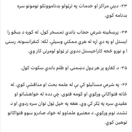
۲۳- ديني مراکز او خدمات په ترټولو بدناموونکو نومونو سره
بدنامه کوي.
۲۴- پرښځينه شرعي حجاب باندي تمسخر کول، له کوره د ښځو را
ايستل او په دې اړه له هري ممکني وسيلې، لکه: کنفرانسونه، رسنۍ
ا و نورو څخه کاراخيستل ددوی تر ټولو لومړنی کار وي.
۲۵- د کفارو پر هر ډول دښمنۍ او ظلم باندي سکوت کول.
۲۶- په شرعي مسائيلو کي بې له علمه بحث او مناقشې کوي، له
ځانه فتواګاني ورکوي او کومه فتوی، چي دده له خواهشاتو او
عقيدې سره په ټکر کي وي، هغه په خپل ټول توان سره ردوي او د
تشدد نوم ورکوي، د معتبرو علماوو له خواد صادرو سوو فتواګانو
توهين کوي.