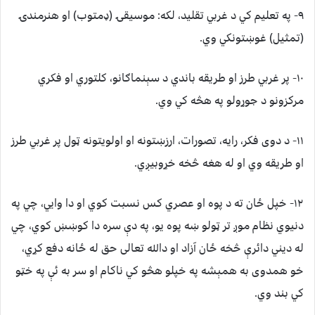
۹- په تعليم کي د غربي تقليد، لکه: موسيقۍ (ډمتوب) او هنرمندۍ
(تمثيل) غوښتونکي وي.
۱۰- پر غربي طرز او طريقه باندي د سېنماګانو، کلتوري او فکري
مرکزونو د جوړولو په هڅه کي وي.
۱۱- د دوی فکر، رايه، تصورات، ارزښتونه او اولويتونه ټول پر غربي طرز
او طريقه وي او له هغه څخه خړوبيږي.
۱۲- خپل ځان ته د پوه او عصري کس نسبت کوي او دا وايي، چي په
دنيوي نظام موږ تر ټولو ښه پوه يو، په دې سره دا کوښښ کوي، چي
له ديني دائرې څخه ځان آزاد او دالله تعالی حق له ځانه دفع کړي،
خو همدوی به همېشه په خپلو هڅو کي ناکام او سر به ئې په خټو
کي بند وي.