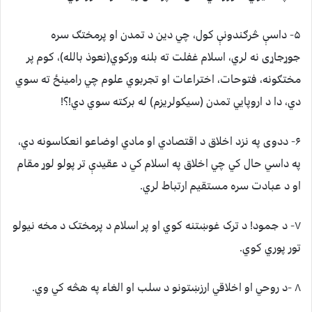
۵- داسې څرګندونې کول، چي دين د تمدن او پرمختګ سره
جوړجاړی نه لري، اسلام غفلت ته بلنه ورکوي(نعوذ بالله)، کوم پر
مختګونه، فتوحات، اختراعات او تجربوي علوم چي رامينځ ته سوي
دي، دا د اروپايي تمدن (سيکولريزم) له برکته سوي دي!؟!
۶- ددوی په نزد اخلاق د اقتصادي او مادي اوضاعو انعکاسونه دي،
په داسي حال کي چي اخلاق په اسلام کي د عقيدې تر پولو لوړ مقام
او د عبادت سره مستقيم ارتباط لري.
۷- د جمود! د ترک غوښتنه کوي او پر اسلام د پرمختک د مخه نيولو
تور پوري کوي.
۸ -د روحي او اخلاقي ارزښتونو د سلب او الغاء په هڅه کي وي.