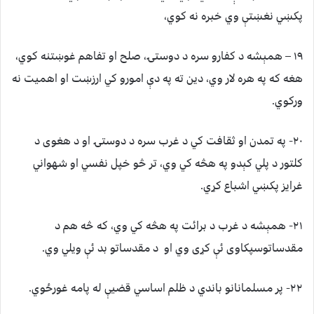
پکښي نغښتې وي خبره نه کوي،
۱۹ – همېشه د کفارو سره د دوستۍ، صلح او تفاهم غوښتنه کوي،
هغه که په هره لار وي، دين ته په دې امورو کي ارزښت او اهميت نه
ورکوي.
۲۰- په تمدن او ثقافت کي د غرب سره د دوستۍ او د هغوی د
کلتور د پلي کېدو په هڅه کي وي، تر څو خپل نفسي او شهواني
غرايز پکښي اشباع کړي.
۲۱- همېشه د غرب د برائت په هڅه کي وي، که څه هم د
مقدساتوسپکاوی ئې کړی وي او د مقدساتو بد ئې ويلي وي.
۲۲- پر مسلمانانو باندي د ظلم اساسي قضيې له پامه غورځوي.