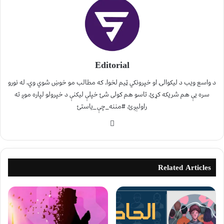
Editorial
د واسع ویب د لیکوالۍ او خپرونکي ټیم لخوا. که مطالب مو خوښ شوي وي، له نورو
سره یې هم شریکه کړئ. تاسو هم کولی شئ خپلې لیکنې د خپرولو لپاره موږ ته
راولېږئ. #مننه_چې_یاستئ
Related Articles