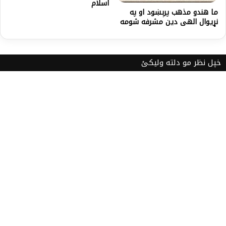
اسلام
ما هندو مذهب پرېښود او په
نړیوال الهی دین مشرفه شومه
خپل نظر مو دلته ولیکئ