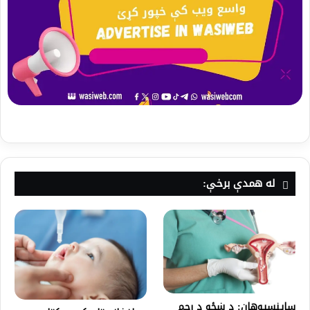
له همدې برخې:
ساینسپوهان: د ښځو د رحم