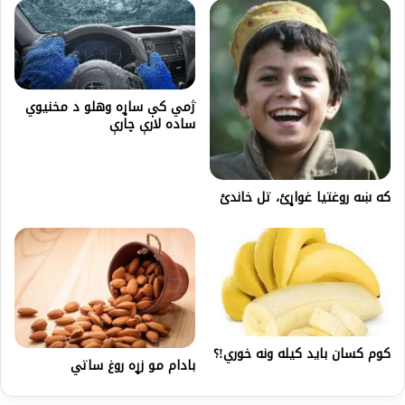
ژمي کې ساړه وهلو د مخنیوي
ساده لارې چارې
که ښه روغتیا غواړئ، تل خاندئ
کوم کسان بايد کیله ونه خوري!؟
بادام مو زړه روغ ساتي