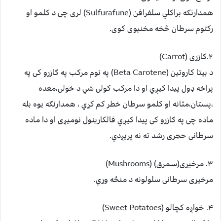
همدارنګه براکلي سلفرافن (Sulfurafune) لری چی د کلمو او
رکتوم سرطان څخه مخنيوی کوی.
۲.ګازری (Carrot)
د بيتا کاروتين (Beta Carotene) په نوم مرکب په ګازرو کی په
پراخه ډول پيدا کيږي او دا مرکب کولی شي د خولی،معده
،پستان،مثانه او کلمو سرطان خطر کم کړي ، همدارنګه يوه بله
ماده چی په ګازرو کی پيدا کيږي فالکارينول نوميږی او دا ماده
سرطانی حجری رشد ته نه پريږدي.
۳. مرخيړی(سمرق) (Mushrooms)
مرخيړی سرطانی سلولونه د منځه وړي.
۴. خواږه کچالو (Sweet Potatoes)