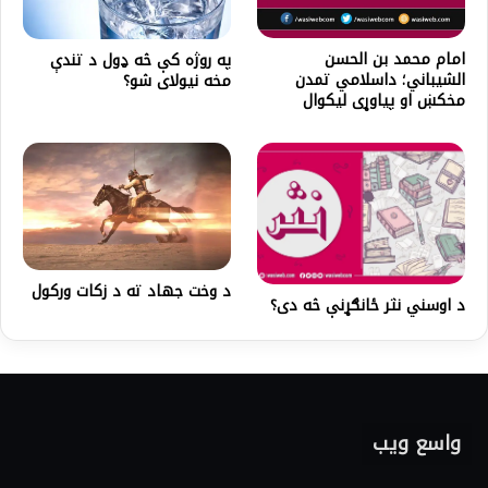
امام محمد بن الحسن
په روژه کې څه ډول د تندې
الشيباني؛ داسلامي تمدن
مخه نيولای شو؟
مخکښ او پياوړی ليکوال
د وخت جهاد ته د زکات ورکول
د اوسني نثر ځانګړنې څه دی؟
واسع ویب