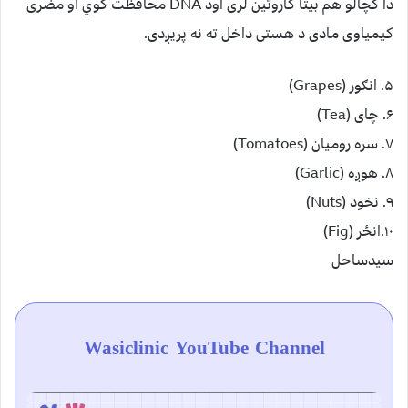
دا کچالو هم بيتا کاروتين لری اود DNA محافظت کوي او مضری
کيمياوی مادی د هستی داخل ته نه پريږدی.
۵. انګور (Grapes)
۶. چای (Tea)
۷. سره روميان (Tomatoes)
۸. هوږه (Garlic)
۹. نخود (Nuts)
۱۰.انځر (Fig)
سیدساحل
Wasiclinic YouTube Channel