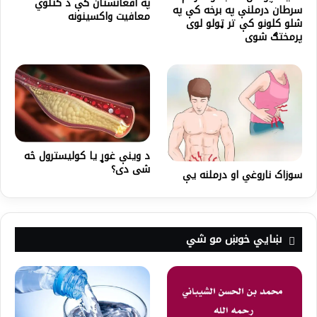
په افغانستان کې د کتلوي
سرطان درملنې په برخه کې په
معافيت واکسينونه
شلو کلونو کې تر ټولو لوی
پرمختګ شوی
د وینې غوړ یا کولیسترول څه
شی دی؟
سوزاک ناروغي او درملنه یې
ښايي خوښ مو شي