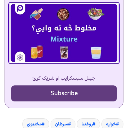
چینل سبسکرایب او شریک کړئ
Subscribe
خواړه
روغتیا
سرطان
مخنیوی