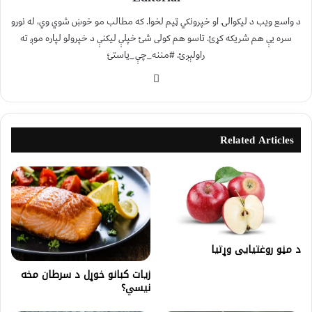
د واسع ویب د لیکوالۍ او خپرونکي ټیم لخوا. که مطالب مو خوښ شوي وي، له نورو
سره یې هم شریکه کړئ. تاسو هم کولی شئ خپلې لیکنې د خپرولو لپاره موږ ته
راولېږئ. #مننه_چې_یاستئ
Related Articles
د مڼو روغتیایی وړتیا
زیات کبانو خوړل د سرطان مخه
نیسي؟