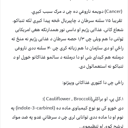
(Cancer) دویمه ناروغي ده چی د مرګ سبب کيږي.
تقریبا ۷۵ سلنه سرطان د چاپيريال څخه پيدا کيږی لکه تنباکو،
شعاع ګانی، غذاايی رژيم او داسی نور همدارنګه هغی امريکايی
ټولنی دا هم ويلی چی ۱/۳ حصه سرطان د غذايی رژيم نه منځ ته
راځي او دی سازمان دا هم زياته کړی چی ۴۰ سلنه ددی ناروغی
درملنه هم کيدای شي او دا درملنه د سالمو غذاګانو خوړل او د
تنباکو نه استعمالول دی.
راځی چی دا ګټوری غذاګانی وپيژنو:
۱.ګل پي، او براکلي(Cauliflower , Broccoli ):
دی خوړو کی يو نوع کيمياوی ماده ده (indole-3-carbinol) په
نوم او دا ماده ددی توانايی لری چی د سرطاني غدو په ضد مواد
ترشح کوی او تنظيموی .