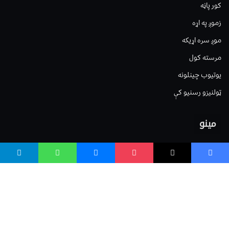
کور پاڼه
زموږ په اړه
موږ سره اړیکه
مرسته کول
یوتیوب چینلونه
ټولنیزو رسنیو کې
مینو
لیکنه خپرول
اعلان خپرول
لیکنې رپوټ
ستاسو نظر
Terms of Service