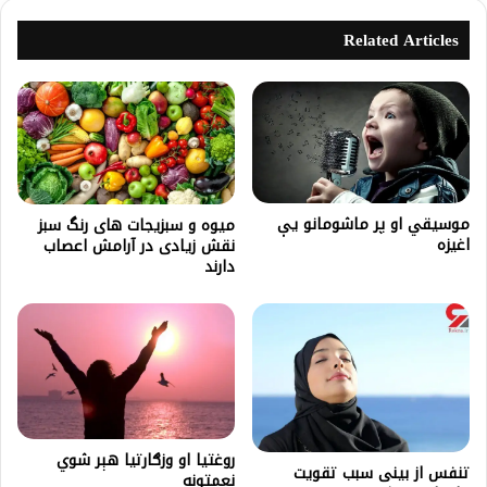
Related Articles
موسیقي او پر ماشومانو یې
میوه‌ و سبزیجات های رنگ سبز
اغیزه
نقش زیادی در آرامش اعصاب
دارند
روغتيا او وزګارتيا هېر شوي
تنفس از بینی سبب تقویت
نعمتونه