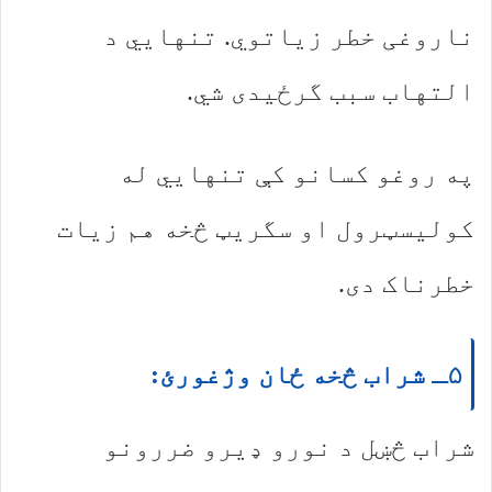
ناروغی خطر زیاتوي. تنهایي د
التهاب سبب گرځیدی شي.
په روغو کسانو کې تنهايي له
کولیسټرول او سگریټ څخه هم زیات
خطرناک دی.
۵ـ شراب څخه ځان وژغورئ:
شراب څښل د نورو ډیرو ضررونو