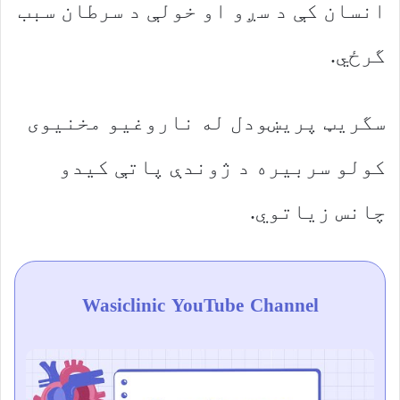
انسان کې د سږو او خولې د سرطان سبب
گرځي.
سگریټ پریښودل له ناروغیو مخنیوی
کولو سربیره د ژوندې پاتې کیدو
چانس زیاتوي.
Wasiclinic YouTube Channel