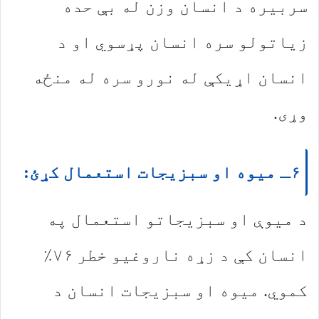
سربیره د انسان وزن له بې حده
زیاتولو سره انسان پړسوي او د
انسان اړیکې له نورو سره له منځه
وړی.
۶ـ میوه او سبزیجات استعمال کړئ:
د میوې او سبزیجاتو استعمال په
انسان کې د زړه ناروغیو خطر ۷۶٪
کموي. میوه او سبزیجات انسان د