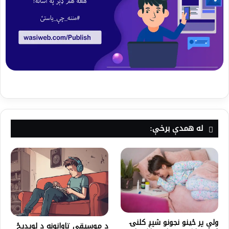
له همدې برخې:
ولې پر ځينو نجونو شپږ کلنۍ
د موسیقي تاوانونه د لویدیځ