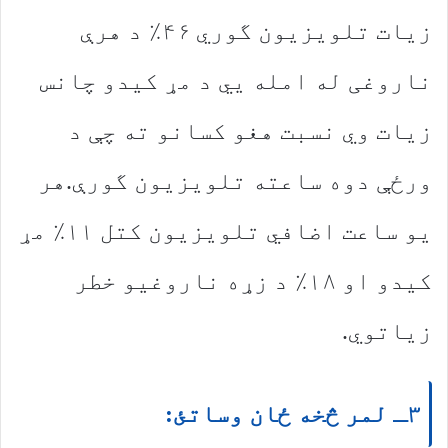
زیات تلویزیون گوري ۴۶٪ د هرې
ناروغی له امله يي د مړ کیدو چانس
زیات وي نسبت هغو کسانو ته چې د
ورځې دوه ساعته تلویزیون گورې.
هر
یو ساعت اضافي تلویزیون کتل ۱۱٪ مړ
کیدو او ۱۸٪ د زړه ناروغیو خطر
زیاتوي.
۳ـ لمر څخه ځان وساتئ: