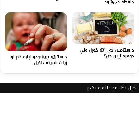
حافظه می‌شود
د ویټامین ډي (D) خوړل ولې
دومره اړین دي؟
د سګرټو پريښودو لپاره کم او
زیات شپیته دلایل
خپل نظر مو دلته ولیکئ