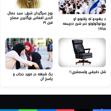
روح سرگردان شرق: سيد جمال
الدين افغانى بزرگترين مصلح
د يهودو له پلانونو او
قرن ۱۹
پروتوکولونو خبر شئ (درېيمه
برخه)
شل دقیقې ولسمشري!!
یک شبهه در مورد حجاب و
پاسخ آن
واسع ویب