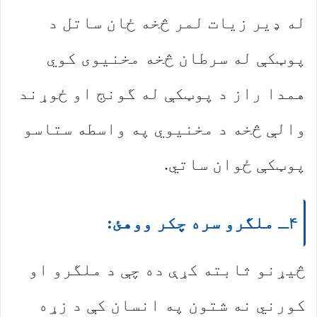
له ډیر زیات لمر څخه ځان ساتل د
پوټکې له سرطان څخه مخنیوی کوي
همدا راز د پوټکې له گونج او ځوړند
والې څخه د مخنیوي په واسطه ستاسو
پوټکې ځوان ساتي.
۴ـ ملگرو سره چکر ووهئ:
څیړنو ثابته کړې ده چې د ملگرو او
کورني نه شتون په انسان کې د زړه