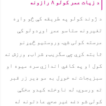
د زیات عمر کولو ۸ رازونه
د ژوند کولو په طریقه کې څو واړه
تغیرونه ستاسو عمړ اوږدولو کې
مرسته کولی شي. وروستیو څیړنو
ثابته کړې چې سگریټ، شراب، ورزش نه
کول او په کافي اندازې سره میوه او
سبزیجات نه خوړل به مو ډیر زر قبر
ته ورسوي. له ناوخته کیدو مخکې
کولی شو دغه غیر صحي عادتونه له