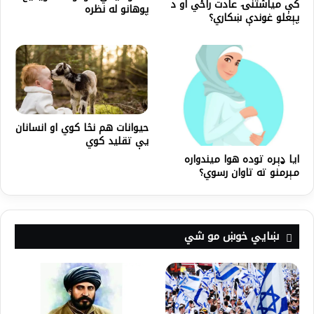
کې میاشتنۍ عادت راځي او د
پوهانو له نظره
پېغلو غوندې ښکاري؟
حیوانات هم نڅا کوي او انسانان
یې تقلید کوي
ایا ډېره توده هوا میندواره
مېرمنو ته تاوان رسوي؟
ښايي خوښ مو شي