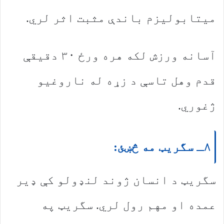
میتابولیزم باندې مثبت اثر لري.
آسانه ورزش لکه هره ورځ ۳۰ دقیقې
قدم وهل تاسې د زړه له ناروغیو
ژغوري.
۸ـ سگریټ مه څښئ:
سگریټ د انسان ژوند لنډولو کې ډیر
عمده او مهم رول لري. سگریټ په