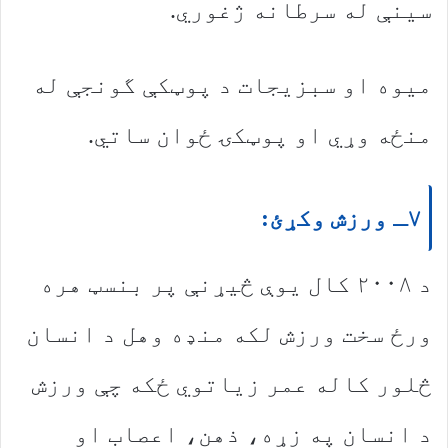
سینې له سرطانه ژغوري.
میوه او سبزیجات د پوټکې گونجې له
منځه وړي او پوټکۍ ځوان ساتي.
۷ـ ورزش وکړئ:
د ۲۰۰۸ کال یوې څیړنې پر بنسټ هره
ورځ سخت ورزش لکه منډه وهل د انسان
څلور کاله عمر زیاتوي ځکه چې ورزش
د انسان په زړه، ذهن، اعصاب او