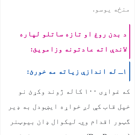
منځه یوسو.
د بدن روغ او تازه ساتلو لپاره
لاندې اته عادتونه وزامویئ:
۱ـ له اندازې زیاته مه خورئ:
که غواړی ۱۰۰ کاله ژوند وکړئ نو
خپل قاب کې لږ خواړه ایښودل به ډیر
گټور اقدام وي. لیکوال ډان بیوټنر