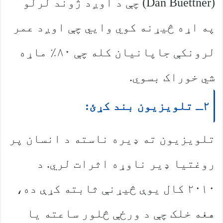
(Dan Buettner) چې د اوږد ژوند لرلو
په اړه څیړنه کوي وايي چې اوږد عمر
لرونکې جاپانیان کله چې ۸۰٪ ماړه
شي خوراک بسوي.
۲ـ تلویزیون بند کړئ:
تلویزیون ته ډیره ناسته د انسان پر
روغتیا ډیر ناوړه اثرات لري. د
۲۰۱۰ کال یوې څیړنې ثابته کړې ده،
هغه خلک چې د ورځې څلور ساعته یا