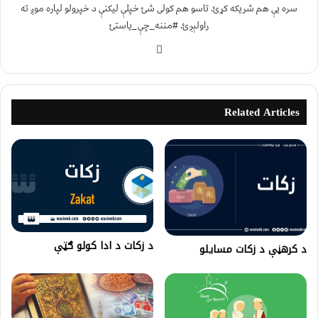
سره یې هم شریکه کړئ. تاسو هم کولی شئ خپلې لیکنې د خپرولو لپاره موږ ته
راولېږئ. #مننه_چې_یاستئ
Related Articles
د زکات د ادا کولو ګټې
د كرهڼې د زكات مسایلو