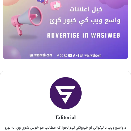
Editorial
د واسع ویب د لیکوالۍ او خپرونکي ټیم لخوا. که مطالب مو خوښ شوي وي، له نورو