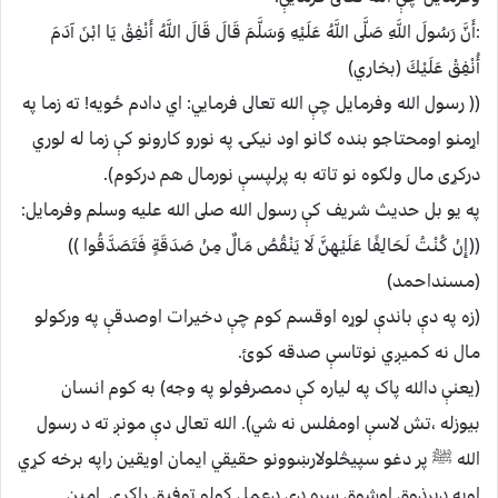
:أَنَّ رَسُولَ اللَّهِ صَلَّى اللَّهُ عَلَيْهِ وَسَلَّمَ قَالَ قَالَ اللَّهُ أَنْفِقْ يَا ابْنَ آدَمَ
أُنْفِقْ عَلَيْكَ (بخاري)
(( رسول الله وفرمايل چې الله تعالى فرمايي: اي دادم ځويه! ته زما په
اړمنو اومحتاجو بنده ګانو اود نيکۍ په نورو کارونو کې زما له لوري
درکړى مال ولګوه نو تاته به پرلپسې نورمال هم درکوم).
په يو بل حديث شريف کې رسول الله صلى الله عليه وسلم وفرمايل:
((إِنْ كُنْتُ لَحَالِفًا عَلَيْهِنَّ لَا يَنْقُصُ مَالٌ مِنْ صَدَقَةٍ فَتَصَدَّقُوا ))
(مسنداحمد)
(زه په دې باندې لوړه اوقسم کوم چې دخيرات اوصدقې په ورکولو
مال نه کميږي نوتاسې صدقه کوئ.
(يعنې دالله پاک په لياره کې دمصرفولو په وجه) به کوم انسان
بيوزله ،تش لاسې اومفلس نه شي). الله تعالى دې مونږ ته د رسول
الله ﷺ پر دغو سپيڅلولارښوونو حقيقي ايمان اويقين راپه برخه کړي
اوپه ډيرذوق اوشوق سره دې دعمل کولو توفيق راکړي. امين .