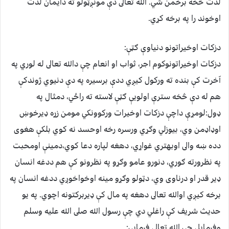
لذت څخه برخمن شي. الله تعالى دې مونږټولو ته دايمان لذت
اوخوند را په برخه کړي.
دزکات اوخيراتونو دنياوې ګټې:
دزکات اوخيراتونوکوم اجر، ثواب او انعام چې دالله تعالى له لوري په
آخرت کې بنده ته ورکول کيږي ددې برسيره په دې دنيوي ژوندکې
هم له دې څخه سترې اولويې ګټې لاسته ته راځي، دمثال په
ډول:لومړې داچې دزکات اوخيرات ورکوونکي مومن زړه ډيرخوښ
اوډاډمن وي، بيوزلي وګړي ورسره رخه اوحسد نه کوي بلکې هغوى
دده ښه والى اوبهتري غواړي، دهغه لپاره دعا کوي،دمينې اومحبت
په نظرورته ګوري، دنورو عامو وګړو په نظرونو کې هم ددغه انسان
ډير قدر او درناوى وي، دټولو وګړو مينه اوخواخوږي ددغه انسان په
برخه کيږي اوالله تعالى دهغه په مال کې ډيربرکتونه اچوي. په يو
حديث شريف کې راغلي دي چې رسول الله صلى الله عليه وسلم
وفرمايل چې الله تعالى فرمايې: