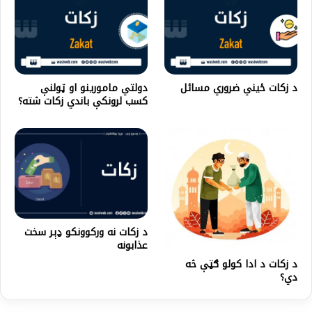
د زکات ځیني ضروري مسائل
دولتي مامورینو او ټولنې
کسب لرونکې باندي زکات شته؟
د زکات نه ورکوونکو ډېر سخت
عذابونه
د زکات د ادا کولو ګټې څه
دي؟