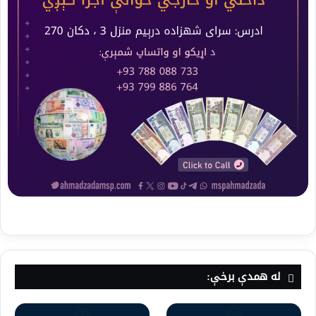
له همدې برخې: