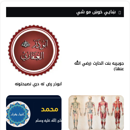
ښايي خوښ مو شي
جويريه بنت الحارث (رضي الله
عنها)
ابوذر رض ته درې نصيحتونه