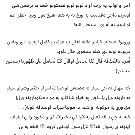
اجر او ثواب په برخه او د لويو لويو نعمتونو څخه به برخمن شي
اودريم داچې دقيامت په ورځ به په هغه هيڅ ډول ويره، خطر ،غم
اوانديښنه نه وي. سبحان الله!
وروڼو! اصحابو کرامو دالله تعالى پردغوژمنو کامل اوپوره باوراويقين
درلوده نوله دې کبله دهغوى حال داوو:
أُمِرْنَا بِالصَّدَقَةِ قَالَ كُنَّا نُحَامِلُ اوقَالَ كُنَّا نُحَامِلُ عَلَى ظُهُورِنَا (صحيح
مسلم )
څه مهال به چې مونږ ته دصدقې اوخيرات امر او حکم وشونو مونږ
به بارونه وړل يا داچې په خپلو شاګانو به مو دخلکوبارونه وړل(
مزدوري به موکوله او هغه به موبياخيرات اوصدقه کوله).
کله به چې دالله تعالى په لاره کې دخيرات کولو دغوره والي اوثواب
آيتونه پر رسول اللهﷺ نازل شول اودنبي کريم ﷺ څخه به يې