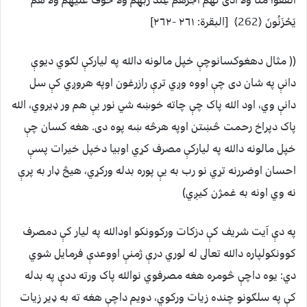
يَحْزَنُونَ ﴿262﴾ [البقرة: ٢٦١ -٢٦٢]
(( مثال دهغوکسانوچې خپل مالونه دالله په ليارکې لګوي ديوې
دانې په شان دى چې اووه وږي ترې رازرغون اوپه هروږي کې سل
دانې وي، اود الله پاک چې چاته خوښه شي نور يې هم ور ډيروي، الله
پاک دپراخ رحمت څښتن اوپه هرڅه ښه پوه دى. هغه کسان چې
خپل مالونه دالله په ليارکې مصرف کړي اوبيا دخپل خيرات پسې
احسان اوضررنه تړي نو رب به يې پوره بدله ورکړي، هيڅ ډار به پرې
نه وي اونه به غمژن کيږي)
په دې آيت شريف کې دزکات ورکوونکو اودالله په ليار کې دمصرف
کوونکولپاره دالله تعالى له لوري درې ژمنې اووعدې فرمايل شوي
دي: يوه داچې څومره هغه مصرفوي نوالله پاک ورته ددې په بدله
کې په سلګونو چنده زيات ورکوي، دويم داچې هغه ته به ډير زيات