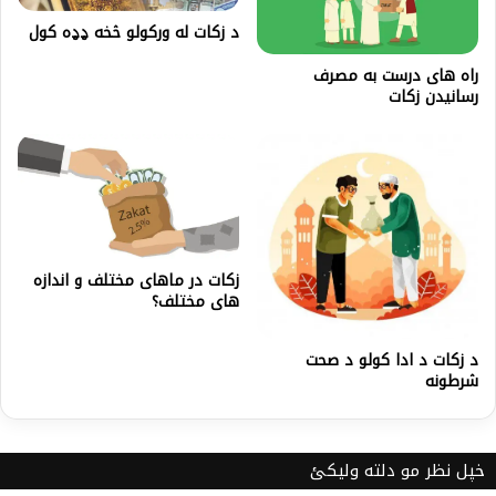
د زكات له وركولو څخه ډډه كول
راه های درست به مصرف
رسانیدن زکات
زکات در ماهای مختلف و اندازه
های مختلف؟
د زكات د ادا كولو د صحت
شرطونه
خپل نظر مو دلته ولیکئ