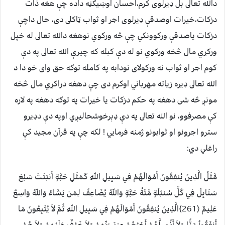
دالله تعالى بل ډيرلوى کرم،احسان اوښيګڼه داده چې هغه ذات
دزکات،خيرات اوصدقې ډيرلوى اجر او ثواب ټاکلى دى، حال داچې
دزکات ياصدقې ورکوونکي چې څه ورکوي نوهغه دالله تعالى له خپل
ورکړي مال څخه ورکوي نو له دې کبله که چيرې الله تعالى په دې
کوم اجر او ثواب نه ورکولاى نودابه په کامله توګه حق واى خو دا د
الله تعالى ډيره زياته مهرباني اوکرم دى چې دهغه دراکړي مال څخه
مونږ څه شى دهغه په حکم دزکات يا خيرات په توګه دهغه په لاره
کې مصرفوو، نو الله تعالى په دې ډېرخوشحاليږي اوپه دې دډيرو
سترو اجرونو او ثوابونو ژمنه فرمايي ! لکه چې په قرآن مجيد کې
راغلي دي:
مَّثَلُ الَّذِينَ يُنفِقُونَ أَمْوَالَهُمْ فِي سَبِيلِ اللّهِ كَمَثَلِ حَبَّةٍ أَنبَتَتْ سَبْعَ
سَنَابِلَ فِي كُلِّ سُنبُلَةٍ مِّئَةُ حَبَّةٍ وَاللّهُ يُضَاعِفُ لِمَن يَشَاءُ وَاللّهُ وَاسِعٌ
عَلِيمٌ ﴿261﴾الَّذِينَ يُنفِقُونَ أَمْوَالَهُمْ فِي سَبِيلِ اللّهِ ثُمَّ لاَ يُتْبِعُونَ مَا
أَنفَقُواُ مَنًّا وَلاَ أَذًى لَّهُمْ أَجْرُهُمْ عِندَ رَبِّهِمْ وَلاَ خَوْفٌ عَلَيْهِمْ وَلاَ هُمْ