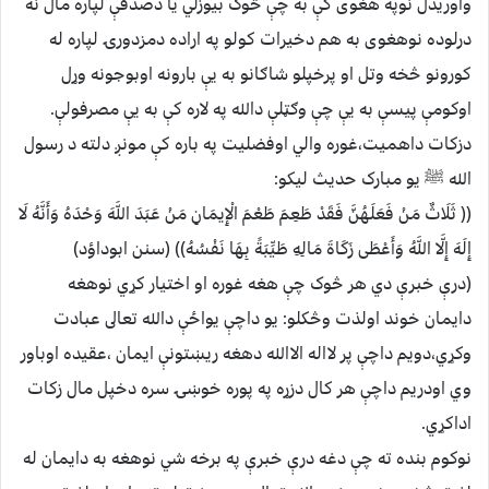
واوريدل نوپه هغوى کې به چې څوک بيوزلي يا دصدقې لپاره مال نه
درلوده نوهغوى به هم دخيرات کولو په اراده دمزدورۍ لپاره له
کورونو څخه وتل او پرخپلو شاګانو به يې بارونه اوبوجونه وړل
اوکومې پيسې به يې چې وګټلې دالله په لاره کې به يې مصرفولې.
دزکات داهميت،غوره والي اوفضليت په باره کې مونږ دلته د رسول
الله ﷺ يو مبارک حديث ليکو:
(( ثَلَاثٌ مَنْ فَعَلَهُنَّ فَقَدْ طَعِمَ طَعْمَ الْإِيمَانِ مَنْ عَبَدَ اللَّهَ وَحْدَهُ وَأَنَّهُ لَا
إِلَهَ إِلَّا اللَّهُ وَأَعْطَى زَكَاةَ مَالِهِ طَيِّبَةً بِهَا نَفْسُهُ)) (سنن ابوداؤد)
(درې خبرې دي هر څوک چې هغه غوره او اختيار کړي نوهغه
دايمان خوند اولذت وڅکلو: يو داچې يواځې دالله تعالى عبادت
وکړي،دويم داچې پر لااله الاالله دهغه ريښتونې ايمان ،عقيده اوباور
وي اودريم داچې هر کال دزړه په پوره خوښۍ سره دخپل مال زکات
اداکړي.
نوکوم بنده ته چې دغه درې خبرې په برخه شي نوهغه به دايمان له