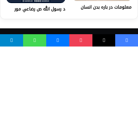
معلومات در باره بدن انسان
د رسول الله ص رضاعي مور
واسع ویب
کور پاڼه
زموږ په اړه
موږ سره اړیکه
مرسته کول
یوتیوب چینلونه
ټولنیزو رسنیو کې
مینو