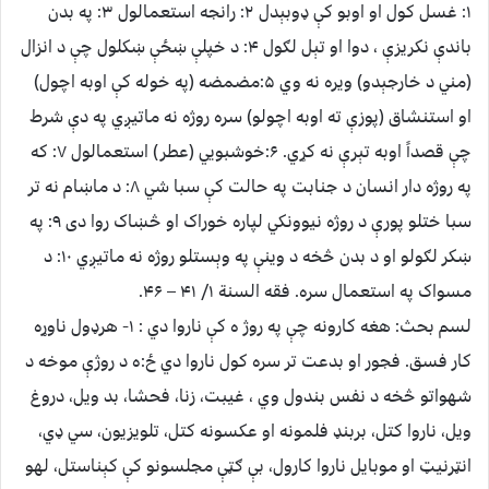
۱: غسل کول او اوبو کې ډوبېدل ۲: رانجه استعمالول ۳: په بدن
باندې نکریزې ، دوا او تېل لګول ۴: د خپلې ښځې ښکلول چې د انزال
(مني د خارجېدو) ویره نه وي ۵:مضمضه (په خوله کې اوبه اچول)
او استنشاق (پوزې ته اوبه اچولو) سره روژه نه ماتیږي په دې شرط
چې قصداً اوبه تېرې نه کړي. ۶:خوشبويي (عطر) استعمالول ۷: که
په روژه دار انسان د جنابت په حالت کې سبا شي ۸: د ماښام نه تر
سبا ختلو پورې د روژه نیوونکي لپاره خوراک او څښاک روا دی ۹: په
ښکر لګولو او د بدن څخه د وینې په وېستلو روژه نه ماتیږي ۱۰: د
مسواک په استعمال سره. فقه السنة ۱/ ۴۱ – ۴۶.
لسم بحث: هغه کارونه چې په روژ ه کې ناروا دي : ۱- هرډول ناوړه
کار فسق. فجور او بدعت تر سره کول ناروا دي ځ:ه د روژې موخه د
شهواتو څخه د نفس بندول وي ، غیبت، زنا، فحشا، بد ویل، دروغ
ویل، ناروا کتل، بربنډ فلمونه او عکسونه کتل، تلویزیون، سي ډي،
انټرنیټ او موبایل ناروا کارول، بې ګټې مجلسونو کې کېناستل، لهو