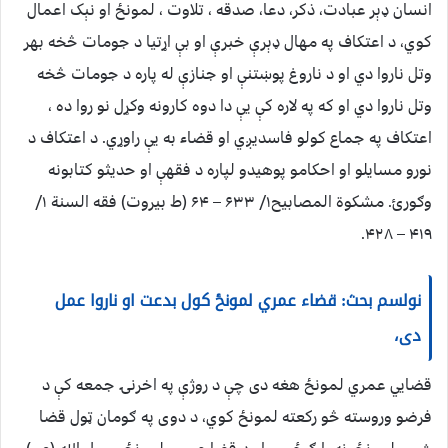
انسان ډېر عبادت، ذکر، دعا، صدقه ، تلاوت ، لمونځ او نېک اعمال
کوي، د اعتکاف په مهال ډېرې خبرې او بې اړتیا د جومات څخه بهر
وتل ناروا دي او د ناروغ پوښتنې او جنازې له پاره د جومات څخه
وتل ناروا دي او که په لاره کې یې دا دوه کارونه وکړل نو روا ده ،
اعتکاف په جماع کولو فاسدیږي او قضاء به یې راوړي. د اعتکاف د
نورو مسایلو او احکامو پوهیدو لپاره د فقهې او حدیثو کتابونه
وګورئ. مشکوة المصابیح۱/ ۶۳۳ – ۶۴ (ط بیروت) فقه السنة ۱/
۴۱۹ – ۴۲۸.
نولسم بحث: قضاء عمري لمونځ کول بدعت او ناروا عمل
دی،
قضايي عمري لمونځ هغه دی چې د روژې په اخرنۍ جمعه کې د
فرضو وروسته څو رکعته لمونځ کوي، د دوی په ګومان ټول قضا