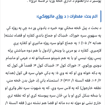
پوسټر د دارالعلوم د ادارې څخه وړیا تر لاسه کړئ» .
اتم بحث: مفطرات ( د روژې ماتوونکي):
د بحث د پيل څخه مخکې یوه خبره د یادونې وړ ده چې په روژه کې
په سهوې سره خوراک، څښاک او جماع باندې کفاره او قضاء نشته(
هدایه ۲/ ۱۰۵) ۱: په جماع کولو سره روژه ماتیږي او کفاره پرې
لازمیږي. کفاره د یو مريي یا وینخې ازادول یا هم دوه میاشتې پرله
پسې روژه نیسي او یا به هم شپېتو مسکینانو ته د غرمې او ماښام
ډوډۍ ورکوي. ۲: خوراک کول ۳: څښاک کول ۴: قصداً قی کول که
په ډکه خوله وي او که نه وي ۵: په ډکې خولې سره قی کول (هدایه
۲/ ۱۰۶، فقه السنة ۱/ ۴۱۲) ۶: استمناء یانې (د خپل بدن څخه مني،
نطفه خارجول) که په لاس سره وي، که په شهوت سره نظر وکړي او
یا ښځه ښکل کړي او یا یې ځان سره پیوسته کړي او که نطفه ترې
خارج نشي نو ءوژه نه ده ماته او قضا هم نشته دی.( فقه السنة ۱/