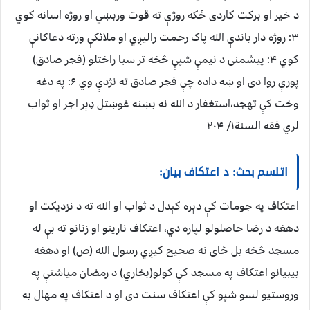
د خیر او برکت کاردی ځکه روژې ته قوت وربښي او روژه اسانه کوي
۳: روژه دار باندې الله پاک رحمت رالیږي او ملائکې ورته دعاګانې
کوي ۴: پیشمنی د نیمې شپې څخه تر سبا راختلو (فجر صادق)
پورې روا دی او ښه داده چې فجر صادق ته نژدې وي ۶: په دغه
وخت کې تهجد،استغفار د الله نه بښنه غوښتل ډېر اجر او ثواب
لري فقه السنة۱/ ۲۰۴
اتلسم بحث: د اعتکاف بیان:
اعتکاف په جومات کې دېره کېدل د ثواب او الله ته د نزدیکت او
دهغه د رضا حاصلولو لپاره دي، اعتکاف نارینو او زنانو ته بې له
مسجد څخه بل ځای نه صحیح کیږي رسول الله (ص) او دهغه
بیبیانو اعتکاف په مسجد کې کولو(بخاري) د رمضان میاشتې په
وروستیو لسو شپو کې اعتکاف سنت دی او د اعتکاف په مهال به