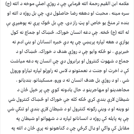
علامه ابن القیم رحمة الله فرمایي چې د روژې اصلي موخه د الله (ج)
سره مینه ، محبت او دهغه رضا حاصلول دي، چې بل روژه د الله او
بنده تر منځ یو خاص او پټ راز دی، چې بل څوک پرې نه پوهیږي بې
له الله (ج) څخه. چې دغه انسان خوراک، څښاک او جماع نه کول
یوازې د هغه لپاره پريښي چې په دې خبره انسانان او بني ادم نه
خبريږي ، نو ځکه وایو چې د روژې هدف د خوراک، څښاک او د
جماع د شهوت کنترول او برابرول دي چې انسان په دغه میاشت
کې د اخرت او جنت د نعمتونو د لاس ته راوړلو لپاره تیاراو وروزل
شي ، او د روژې بل هدف انسان ته د وږو، مسکینانو، بندیانو ،
مجاهدینو او مهاجرینو د حال یادونه کوي چې پر خپل ځان د
شیطان لارې بندې کړي ځکه کله جې خوراک او څښاک کنترول شي
نو وینه او د وینې رګونه کنترول او د شیطان لارې بندې او تنګې شي
چې په پایله کې روژه د انسانانو لپاره د د شهواتو او شیطان په
مقابل کې واګي او ډال ګرځي چې د ګناهونو نه پرې ځان د الله په