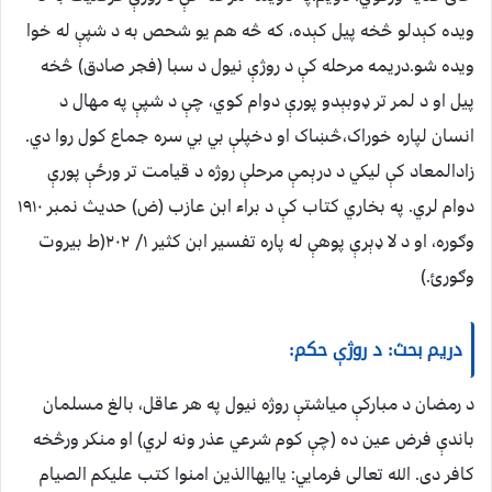
ویده کېدلو څخه پیل کېده، که څه هم یو شحص به د شپې له خوا
ویده شو.دریمه مرحله کې د روژې نیول د سبا (فجر صادق) څخه
پیل او د لمر تر ډوبېدو پورې دوام کوي، چې د شپې په مهال د
انسان لپاره خوراک،څښاک او دخپلې بي بي سره جماع کول روا دي.
زادالمعاد کې لیکي د درېمې مرحلې روژه د قیامت تر ورځې پورې
دوام لري. په بخاري کتاب کې د براء ابن عازب (ض) حدیث نمبر ۱۹۱۰
وګوره، او د لا ډېرې پوهې له پاره تفسیر ابن کثیر ۱/ ۲۰۲(ط بیروت
وګورئ.)
دریم بحث: د روژې حکم:
د رمضان د مبارکې میاشتې روژه نیول په هر عاقل، بالغ مسلمان
باندې فرض عین ده (چې کوم شرعي عذر ونه لري) او منکر ورڅخه
کافر دی. الله تعالی فرمايي: یاایهاالذین امنوا کتب علیکم الصیام