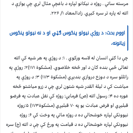
مرسته ساتي . روژه د نیکانو لپاره د باغچې مثال لري چې یوازې د
الله له پاره تر سره کیږي. زادالمعاد ۱/ ۲۲۶.
اووم بحث: د روژې نیولو پنځوس ګټي او د نه نیولو پنځوس
زیانونه،
چې دا ګټې انسان له لاسه ورکوي . ۱: د روژې په هر شپه کې الله
تعالی ځیې بنده ګان د اور څخه خلاصوي. (مشکوة ۱۷۱)۲: روژې په
راتللو سره د دوزخ دروازې بنديږي (مشکوة ۱۷۳) ۳: د روژې په
میاشت کې د لیلة القدر شپه شتون لري چې د زرو میاشتو څخه
غوره ده ۴: رسول الله (ص) فرمايي: روژه کې نفل عبادت په فرضو
قبلیږي او فرض عبادت یو په ۷۰ قبلیږي (مشکوة۱۷۳) ۵:روژه
نیوونکي لپاره خوشحالي ده د روژه ماتي په وخت کې ۶: روژه
نیوونکي لپاره خوشحالي ده د قیامت په ورځ کې چې د الله (ج) سره