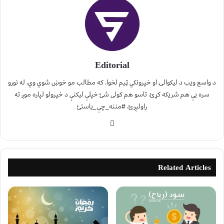
Editorial
د واسع ویب د لیکوالۍ او خپرونکي ټیم لخوا. که مطالب مو خوښ شوي وي، له نورو
سره یې هم شریکه کړئ. تاسو هم کولی شئ خپلې لیکنې د خپرولو لپاره موږ ته
راولېږئ. #مننه_چې_یاستئ
Related Articles