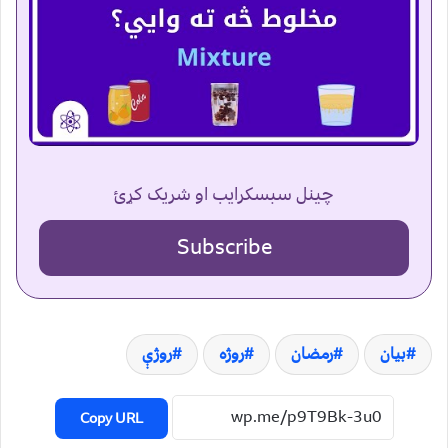
چینل سبسکرایب او شریک کړئ
Subscribe
بیان
رمضان
روژه
روژې
Copy URL