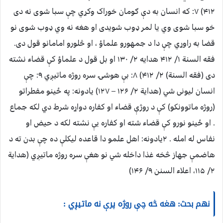
۴۱۲) ۷: که انسان به دې ګومان خوراک وکړي چې سبا شوی نه دی
خو سبا شوی وي یا لمر ډوب شویدی او هغه نه وي ډوب شوی نو
قضا به راوړي چې دا د جمهورو علماؤ ، او څلورو امامانو قول دی.
فقه السنة ۱/ ۴۱۲ هدایه ۲/ ۱۳۰ او بل قول د علماؤ کې قضاء نشته
دی (فقه السنة) ۲/ ۴۱۲) ۸: بې هوشۍ سره روژه ماتیږي ۹: چې
انسان لیونی شي (هدایة ۲/ ۱۲۶ – ۱۲۷) یادونه: په ځینو مفطراتو
(روژه ماتوونکو) کې د روژې قضاء او کفاره دواړه شرط دي لکه جماع
. او ځینو نورو کې قضاء شته او کفاره یې نشته لکه د حیض او
نفاس له امله . ۲یادونه: اهل علمو دا قاعده لیکلې ده چې بدن ته د
هاضمې جهاز څخه غذا داخله شي نو هغې سره روژه ماتیږي (هدایة
۲/ ۱۱۵، اعلاء السنن ۹/ ۱۴۶)
نهم بحث: هغه څه چې روژه پرې نه ماتیږي :