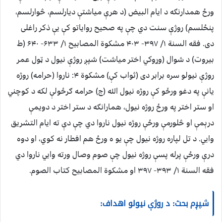
ورځ همدارنګه د ایام البیض (د هرې میاشتې دیارلسم، څوارلسم،
پنځلسم) روژې سنت دي چې په صحیح روایاتو کې یې ذکر راغلی
دی. فقه السنة ۱/ ۳۹۷- ۴۰۳ مشکوة المصابیح ۱/ ۶۳۳- ۶۴۰ (ط
بیروت) د شوال (وړوکي اختر میاشت) شپږ روژې نیول د ټول عمر
روژې نیولو سره برابر دی (ثواب کې) مشکوة ۴: ناروا (حرامه) روژه
یانې په دغو ورځو کې روژه نیول الله (ج) حرامه ګرځولې لکه د کوچني
او ستر اختر په ورځ روژه نیول، همارانګه د ستر اختر د دویمې
درېمې او څلورمې ورځې روژه نیول ناروا دي چې دې ته ایام التشریق
وايي. د تل لپاره روژه نیول چې یو ه ورځ هم افطار نه کوي، او دوه
درې ورځې پرله پسې روژه نیول چې صوم وصال ورته وايي ناروا دي
فقه السنة ۱/ ۳۹۳- ۳۹۷ او مشکوة المصابیح کتاب الصوم.
شپږم بحث: د روژې نیولو اهداف: