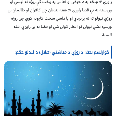
راوړي ۶: ښځه به د حیض او نفاس په وخت کې روژه نه نیسي او
وروسته به یې قضا راوړي ۷: هغه بندیان چې کافران او ظالمان یې
روژې نیولو ته نه پرېږدي او یا داسې سخت کارونه کوي چې روژه
ورسره نشي نیولی نو افطار کولی شي او قضا به یې راوړي. فقه
السنة
څوارلسم بحث: د روژې د میاشتې (هلال) د لیدلو حکم: