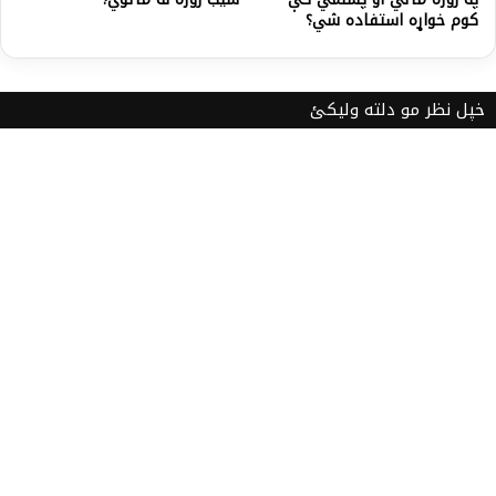
کوم خواړه استفاده شي؟
خپل نظر مو دلته ولیکئ