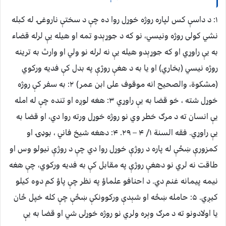
۱: د داسې کس لپاره روژه خوړل روا ده چې د سختې ناروغۍ له کبله
نشي کولی روژه ونیسي، نو که د جوړېدو تمه او هیله یې لرله قضاء
به یې راوړي او که جوړېدو هیله یې نه لرله نو ولي او وارث به ترینه
روژه نیسي (بخاري) او یا به د هغې روژې په بدل کې فدیه ورکوي
(مشکوة، والصحیح انه موقوف علی ابن عمر) ۲: به سفر کې روژه
خوړل شته ، خو قضا به یې راوړي ۳: هغه لوږه او تنده چې له امله
یې انسان ته د مرګ خطر وي نو روژه خوړل ورته روا دي، او قضا به
یې راوړي. فقه السنة ۱/ ۴ – ۲۹. ۴: دهغه شیخ فاني ، بوډۍ او
کمزورې ښځې له پاره د روژې خوړل روا دي چې د روژې نیولو وس او
طاقت نه لري نو دهغې روژې په مقابل کې به فدیه ورکوي، چې هغه
نیمه پيمانه غنم دي. د احنافو علماؤ په نظر چې پاؤ کم دوه کیلو
کیږي. ۵: حامله ښځه او شېدې ورکوونکې ښځې چې کله خپل ځان
یا اولادونو ته د مرګ وېره ولري نو روژه خوړلی شي او قضا به یې