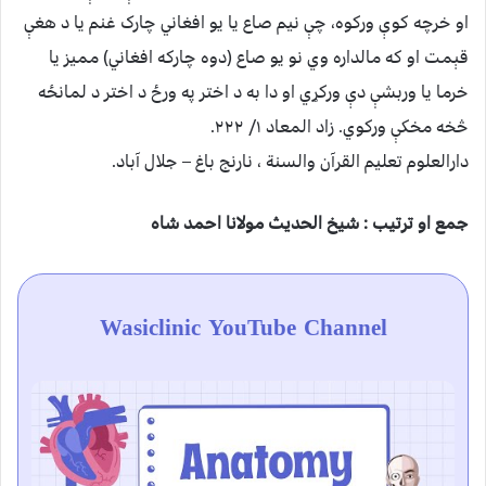
او خرچه کوې ورکوه، چې نیم صاع یا یو افغاني چارک غنم یا د هغې
قېمت او که مالداره وي نو یو صاع (دوه چارکه افغاني) ممیز یا
خرما یا وربشې دې ورکړي او دا به د اختر په ورځ د اختر د لمانځه
څخه مخکې ورکوي. زاد المعاد ۱/ ۲۲۲.
دارالعلوم تعلیم القرآن والسنة ، نارنج باغ – جلال آباد.
جمع او ترتیب : شیخ الحدیث مولانا احمد شاه
Wasiclinic YouTube Channel