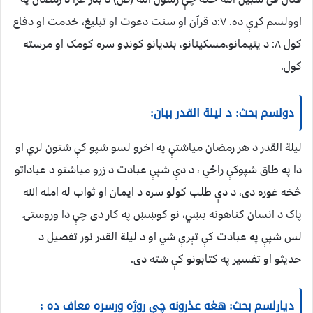
اوولسم کړې ده. ۷:د قرآن او سنت دعوت او تبلیغ، خدمت او دفاع
کول ۸: د یتیمانو،مسکینانو، بندیانو کونډو سره کومک او مرسته
کول.
دولسم بحث: د لیلة القدر بیان:
لیلة القدر د هر رمضان میاشتې په اخرو لسو شپو کې شتون لري او
دا په طاق شپوکې راځي ، د دې شپې عبادت د زرو میاشتو د عباداتو
څخه غوره دی، د دې طلب کولو سره د ایمان او ثواب له امله الله
پاک د انسان ګناهونه بښي، نو کوښښ په کار دی چې دا وروستۍ
لس شپې په عبادت کې تېرې شي او د لیلة القدر نور تفصیل د
حدیثو او تفسیر په کتابونو کې شته دی.
دیارلسم بحث: هغه عذرونه چې روژه ورسره معاف ده :