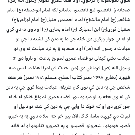
شوي لمونځونه را ګرځوي، او د قضا عمري لمونځ رسول الله (ص)
صحابه ؤ، تابعینو، تبع تابعینو، امامانو لکه امام ابوحنیفه (ح) امام
شافعی(ح) امام مالک(ح) امام احمدبن حنبل(ح) امام اوزاعی(ح)
سفیان ثوری(ح) ابن المبارک (ح) امام بخاری (ح) او دوی نه دي کړي
او نه یې جواز ورکړی دی ځکه چې دا په دین کې نشته دا چې یو
عبادت د رسول الله (ص) او د صحابه ؤ په نزد عبادت نه وي نو
عبادت نشي کیدلی نو قضاء عمری لمونځ بدعت او ناروا دی ۲:
رسول الله (ص) فرمایلي دي (من احدث فی امرنا هذا ما لیس منه
فهورد (بخاري ۲۶۹۷ نمبر کتاب الصلح، مسلم ۱۷۱۸ نمبر) هر هغه
شخص چې په دین کې نوی کار، طریقه، عبادت پیدا کړي چې په دین
کې نه وي هغه رد او مردود دی. قضاء عمري لمونځ خلکو له ځانه
جوړ کړی دی او که څوک دا وايي چې په دین کې شته نو دلیل او
ثبوت دې کړي.د ماما، کاکا، لالا، پیر، خواجه، ملا د دوي په په خبرو،
قصو، خوبونو ، شعرونو، قصیدو او په کمزورو کتابونو او له ځانه