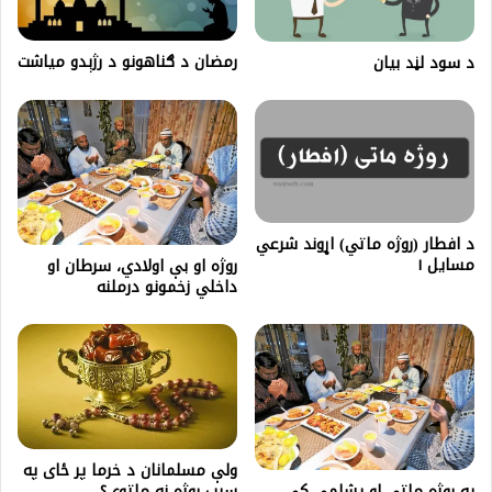
رمضان د ګناهونو د رژېدو میاشت
د سود لڼد بيان
د افطار (روژه ماتي) اړوند شرعي
مسایل ۱
روژه او بې اولادي، سرطان او
داخلي زخمونو درملنه
ولې مسلمانان د خرما پر ځای په
په روژه ماتي او پشلمي کې
سیب روژه نه ماتوي؟