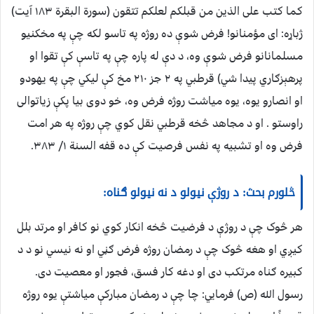
کما کتب علی الذین من قبلکم لعلکم تتقون (سورة البقرة ۱۸۳ آیت)
ژباړه: ای مؤمنانو! فرض شوې ده روژه په تاسو لکه چې په مخکنیو
مسلمانانو فرض شوې وه، د دې له پاره چې په تاسې کې تقوا او
پرهېزګاري پیدا شي) قرطبي په ۲ جز ۲۱۰ مخ کې لیکي چې په یهودو
او انصارو یوه، یوه میاشت روژه فرض وه، خو دوی بیا پکې زیاتوالی
راوستو . او د مجاهد څخه قرطبي نقل کوي چې روژه په هر امت
فرض وه او تشبیه په نفس فرصیت کې ده قفه السنة ۱/ ۳۸۳.
څلورم بحث: د روژې نیولو د نه نیولو ګناه:
هر څوک چې د روژې د فرضیت څخه انکار کوي نو کافر او مرتد بلل
کیږي او هغه څوک چې د رمضان روژه فرض ګڼي او نه نیسي نو د د
کبیره ګناه مرتکب دی او دغه کار فسق، فجور او معصیت دی.
رسول الله (ص) فرمايي: چا چې د رمضان مبارکې میاشتې یوه روژه