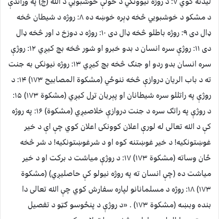
لیدنه کوي ۷: د روژه نیوونکي د خولې خوشبويي د الله (ج) په وړاندې
د مشکو د خوشبويي څخه ډېره خوښه ده ۸: روژه د شیطان څخه
ډال دی ۹: روژه باطلو څخه ډال دی ۱۰: روژه د دوزخ د اور څخه ډال
دی ۱۱: روژې سره انسان د بدو خبرو او شور څخه بچ کیږي ۱۲: روژې
سره انسان بدو ردو او جنګ څخه بچ کیږي ۱۳: روژه نیونکی به جنت
ته د باب الریان دروازې څخه ننوځي (مشکوة المصابیح ۱۷۳) ۱۴: د
روژې په راتللو سره شیطانان او پېریان تړل کیږي (مشکوة ۱۷۳) ۱۵:
د روژې په راتګ سره د جنت دروازې خلاصیږي (مشکوة) ۱۶: په روژه
کې د الله تعالی له لورې اعلان کوونکی اعلان کوي چې اې د خیر
غوښتونکیه! د خیر غوښتنه کوه او د شرغوښتونکیه! د شر څخه
ځان وساته (مشکوة ۱۷۳) ۱۷: د روژې میاشت د برکت او د خیر
میاشت ده (چې انسان ته په روژه نیولو کې حاصلیږي) (مشکوة
۱۷۳) ۱۸: روژه د مسلمانانو لپاره سفارش کوي چې الله تعالی دا
بنده وبښه (مشکوة ۱۷۳) . «د روژې د پنځوسو ګټو د تفصیل