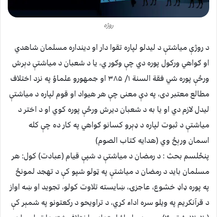
روژه
د روژې میاشتې د لیدلو لپاره تقوا دار او دینداره مسلمان شاهدي
او ګواهي ورکول پوره دي چې وګور ي، یا د شعبان د میاشتې دېرش
ورځې پوره شي فقة السنة ۱/ ۳۸۵ او جمهورو علماؤ په نزد اختلاف
مطالع معتبر دی، په دې معنی چې هر هیواد او قوم لپاره د میاشتې
لیدل لازم دي او یا به د شعبان دیرش ورځې پوره کوي او د اختر د
میاشتې د ثبوت لپاره د ډېرو کسانو ګواهي په کار ده چې کله
اسمان ورېځ وي (هدایه کتاب الصوم)
پنځلسم بحث : د رمضان د میاشتې د شپې قیام (عبادت) کول: هر
مسلمان باید د رمضان د میاشتې په ټولو شپو کې د تهجد لمونځ
په پوره ډاډ خشوع، عاجزۍ، ښایسته تلاوت کولو، تجوید او ښه اواز
د قرآنکریم په ویلو سره اداء کړي، د تراویحو د رکعتونو په شمېر کې