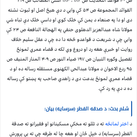
ص ۳۰ قواعد التحدیث ص ۱۸۲ ، ۱۸۳ آسنی المطالب ص ۲۱۹
الفوائد المجموعة ص ۵۴ کې وايي د دې هیڅ اصل او ثبوت نشته
دی او دا په صنعاء د یمن کې خلک کوي او داسې خلک دې تباه شي
مولانا شاه عبدالعزیز الدهلوی حنفي په الهجالة النافعة ص ۲۴ کې
وايي چې د شریعت د قواعدو څخه دا ده چې د عقل سلیم خلاف
روایت او خبرې هغه رد او دروغ وي لکه د قضاء عمري لمونځ
تفصیل وګوره التبیان ص ۱۹۷ ضیاء النور ص ۴۰۹ المنار المنیف ص
۹۵ ردع الاخوان د مولانا عبدالحی الکهنوی مستقله رساله ده او د
قضاء عمري لمونځ بدعت دی د زاهدي صاحب په پښتو کې رساله
ده د دې په رد کې.
شلم بحث: د صدقه الفطر (سرسایه) بیان:
د
اختر لمانځه
ته د تللو ته مخکې مسکینانو او فقیرانو ته صدقة
الفطر (سرسایه) د خپل ځان او هغه چا له طرفه چې ته یې پرورش