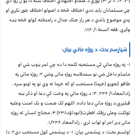
(۲۰، ۱۲، ۸ تر ۴۰) پورې د علماؤ اجتهادي اختلاف شته دا ټو ل روا دي
چې مسلمانان باید ددې اختلاف څخه د اصولو اختلاف جوړ نکړي او
پدې موضوع باندې د هر راز جنګ جدال د رامنځته کولو څخه ډډه
وکړي. فقه السنة ۱/ ۱۸۲.
شپاړسم بحث: د روژه ماتي بیان:
۱- په روژه ماتي کې مستحبه کلمه دا ده چې لمر ډوب شي او
ماښام داخل شي نو سمدلاسه روژه ماتی وشي ۲: روژه ماتی په
طاقو کجورو (خرما) مستحب او که خرما نه وي نو په اوبو سره .
زادالمعاد۱/ ۲۳۶. ۳: د روژه ماتي په وخت کې دعا او ذکر ښه
قبلیږي،د روژه ماتي دعا داده: اللهم لک صمت و بک امنت وعلیه
توکلت وعلی رزقک افطرت(ابوداؤد۲۳۸) ۴: محتاج انسان ته روژه
ماتی ډېر اجر او ثواب لري . زادالمعاد ۱/۲۳۶.
اولسم بحث: د پېشمني بیان: ۱- د پېشمني کول مستحب دي۲: دا