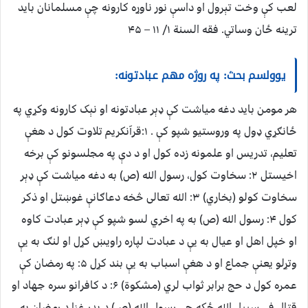
لعب کې وخت تېرول او داسې نور ناوړه کارونه چې مسلمانان باید
ترینه ځان وساتي. فقه السنة ۱/ ۱۱ – ۴۵
یوولسم بحث: په روژه مهم عبادتونه:
هر مومن باید دغه میاشت کې ډېر عبادتونه او نېک کارونه وکړي په
ځانګړي ډول په وروستیو شپو کې . ۱:قرآنکریم تلاوت کول د هغې
تعلیم، تدریس او علمونه زده کول او د دې په مجلسونو کې برخه
اخیستل ۲: سخاوت کول، رسول الله (ص) به دغه میاشت کې ډېر
سخاوت کولو (بخاري) ۳: الله تعالی څخه دعاګانې غوښتل او ذکر
کول ۴: رسول الله (ص) به په اخري لسو شپو کې ډېر عبادت کاوه
او خپل اهل او عیال به یې د عبادت لپاره راویښ کړل او لنګ به یې
وتړلو یعنې جماع او د هغې اسباب به یې بند کړل ۵: په رمضان کې
عمره کول د حج برابر ثواب لري (مشکوة) ۶: د کافرانو سره جهاد او
قتال فی سبیل الله ځکه چې رسول الله (ص) د بدر غزا د رمضان په