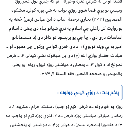
قصداً او بې له شرعي عذره وخوړله ، نو که چېرې ټول عمر روژه
ونیسي نو یوې قضا شوې روژې ثواب نه شي پوره کولی. مشکوة
المصابیح (۳۰۱۳) بخاري ترجمة الباب د ابن عباس (رض) څخه په
یو روایت کې راغلي چې اسلام په درې شیانو بناء دی یعنې د اسلام
اساسات درې دي ، چا چې یو پرېښود نو کافر دی (د مسلمانانو
امیر به یې وینه تویوي) ۱: د دې خبرې ګواهي ورکول چې معبود او د
عبادت حقدار یوازې الله (ج) دی بل هیڅوک نشي کیدلی ۲: د فرض
لمونځ اداء کول ۳: د رمضان د میاشتې روژه نیول. رواه ابو یعلی
والدیلمی و صححه الذهبی فقه السنة ۱/ ۳۸۴.
پنځم بحث: د روژې ځینې ډولونه :
روژه په څو ډوله ده فرض، لازم (واجب) ، سنت، حرام ، مکروه. ۱: د
رمضان مبارکې میاشتې روژه فرض ده ۲: نذري روژه لازم او واجب ده
۳: د عاشورا (دمحرم لسم)، د عرفې ورځ، د دوشنبې او پنجشنبې