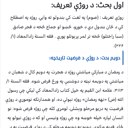
اول بحث: د روژې تعریف:
روژې تعریف :
(صوم) په لغت کې بندولو ته وايي. روژه په اصطلاح
کې د ځان بندول دي د خوړو، څښو او جماع څخه د فجر صادق
(سبا راختلو) څخه تر لمر پرېوتلو پورې . فقه السنة زادالمعاد (۱/
۲۲۶).
دویم بحث: د روژې د فرضیت تاریخچه:
د رمضان د مبارکې میاشتې روژه د هجرت په دویم کال د شعبان د
میاشتې په دویمه نېټه د دوشنبې په ورځ فرض شوه. فقه السنة ۱/
۳۸۳، علامه ابن القیم په خپل کتاب زادالمعاد کې لیکي چې رسول
الله (ص) «نهه رمضان» روژه نېولې ده، او همدارنګه نوموړي د روژې
فرضیت په دریو مرحلو وېشلی، لومړی کله چې روژه فرض شوه: نو
انسان لپاره خپله خوښه وه چې روژه ونیسي او که د روژې نیولو په
ځای فدیه ورکوي. دویم:په دویمه مرحله کې د روژې فرضیت به د