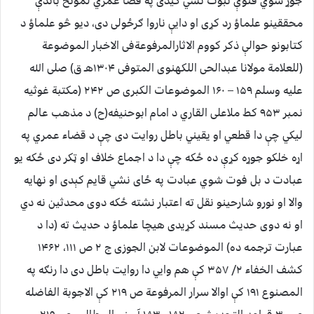
جوړ شوي فتوې ثبوت نشي کیدی په قضا عمري لمونځ باندې
محققینو علماؤ رد کړی او دایې ناروا ګرځولی دی، دیو څو علماؤ د
کتابونو حوالې ذکر کووم الاثارالمرفوعةفی الاخبار الموضوعة
(للعلامة مولانا عبدالحی اللکهنوی المتوفی ۱۳۰۴هـ ق) صلی الله
علیه وسلم ۱۵۹ – ۱۶۰ الموضوعات الکبری ص ۲۴۲ (مکتبة غوثیه
نمبر ۹۵۳ کط ملاعلی القاري د امام ابوحنیفه(ح) د مذهب عالم
لیکي چې دا قطعي او یقیني باطل روایت دی چې د قضاء عمري په
اړه خلکو جوړه کړې ده ځکه چې دا د اجماع خلاف او ټکر دی ځکه یو
عبادت د بل فوت شوي عبادت په ځای نشي قایم کېدی او نهایه
والا او نورو شارحینو نقل ته اعتبار نشته ځکه دوی محدثین نه دي
او نه دوی حدیث مسند کړیدی هیچا علماؤ د حدیث ته (دا د
عبارت ترجمه ده) الموضوعات لابن الجوزی ج ۲ ص ۱۱۱، ۱۴۶۲
کشف الخفاء ۲/ ۳۵۷ کې هم وايي دا روایت باطل دی دا رنګه په
المصنوع ۱۹۱ کې اوالا سرار المرفوعة ص ۲۱۹ کې الاجوبة الفاضله