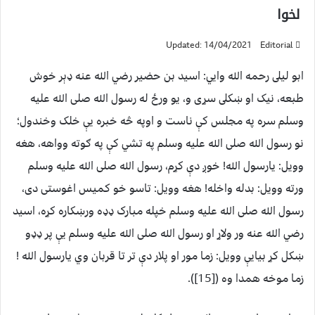
لخوا
Updated: 14/04/2021
Editorial
ابو ليلى رحمه الله وايي: اسيد بن حضير رضي الله عنه ډېر خوش
طبعه، نيک او ښکلى سړى و، يو ورځ له رسول الله صلی الله عليه
وسلم سره په مجلس کې ناست و اوپه څه خبره يې خلک وخندول؛
نو رسول الله صلی الله عليه وسلم په تشي کې په ګوته وواهه، هغه
وويل: يارسول الله! خوږ دې کړم، رسول الله صلی الله عليه وسلم
ورته وويل: بدله واخله! هغه وويل: تاسو خو کميس اغوستى دى،
رسول الله صلی الله عليه وسلم خپله مبارک ډډه ورښکاره کړه، اسيد
رضي الله عنه ور ولاړ او رسول الله صلی الله عليه وسلم يې پر ډډو
ښکل کړ بيايې وويل: زما مور او پلار دې تر تا قربان وي يارسول الله !
زما موخه همدا وه ([15]).