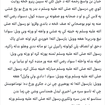
حبان بن واسع رحمه الله د خپل کلي له سپين ږيرو څخه روايت
کوي چې درسول الله صلی الله عليه وسلم د بدر په ورځ يو پڅ غشى
په لاس کې و او د صحابه وو صفونه يې سيده کول، دسواد رضي الله
عنه په نوم يوصحابي له صف څخه د باندې ولاړو؛ نو رسول الله صلی
الله عليه وسلم په خيټه کې په غشي و واهه او ورته ويې ويل: سواد!
نيغ ودرېږه! هغه وويل: يارسول الله! خوږدې کړم اوته خداى پاک
دحق او انصاف پلي کولوته راليږلى يې؛ نو ماته ددې وهلو بدله راکړه،
رسول الله صلی الله عليه وسلم لمنه پورته کړه او ورته ويې ويل:
خپله بدله واخله ! سواد رضي الله عنه ور منډه کړه او بيابيا يې د
رسول الله صلی الله عليه وسلم مبارکه خيټه ښکل کړه، رسول الله
صلی الله عليه وسلم ورته وويل: سواد ! دادې ولې وکړل؟ هغه
وويل: يارسول الله! ته پوهيږې چې نن د جګړې ورځ ده؛ نوماغوښتل
چې له تاسو سره مي اخيرې ليدل همداسې وشي چې زما بدن
ستاسو له بدن سره ولګيږي،رسول الله صلی الله عليه وسلم ورته