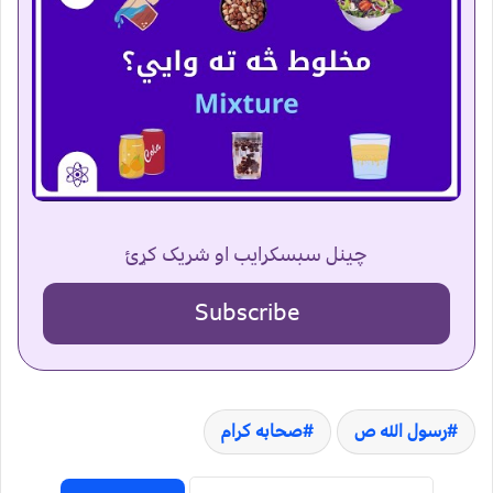
چینل سبسکرایب او شریک کړئ
Subscribe
رسول الله ص
صحابه کرام