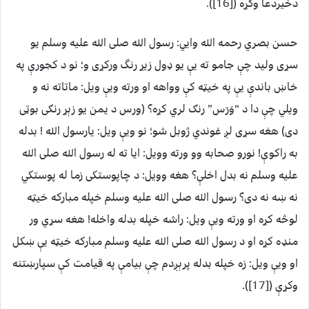
دخيردعا وکړه ([16]).
حسن بصري رحمه الله وايي: رسول الله صلی الله عليه وسلم يو
سړى وليد چې جامو ته يې يو ډول زيړ رنگ ورکړى و؛ نو د کجورې په
خاښ باندې يې په خيټه کې وواهه او ورته ويې ويل: ماتاته نه و
ويلي چې دا د “وَرَس” رنګ لري کړه؟ (ورس د يمن يو زېړ رنګى بوټى
دى) هغه سړى لږ غوندي ژوبل شو؛ نو ويې ويل: يارسول الله ! بدله
به راکوې! نورو صحابه وو ورته وويل: ايا ته له رسول الله صلی الله
عليه وسلم نه بدل اخلې؟ هغه وويل: د چاپوستکى زما له پوستکي
نه ښه نه دى؟ رسول الله صلی الله عليه وسلم خپله مبارکه خيټه
لوڅه کړه او ورته ويې ويل: راشه خپله بدله واخله! هغه سړي ور
منډه کړه او د رسول الله صلی الله عليه وسلم مبارکه خيټه يې ښکل
او ويې ويل: زه خپله بدله پرېږدم چې بيامې په قيامت کې سپارښتنه
وکړې ([17]).