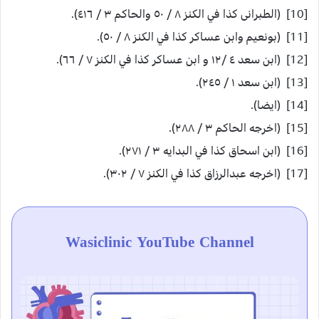
[10] (الطبرانى كذا في الكنز ٨ / ٥٠ والحاكم ٣ / ٤١٦).
[11] (بونعيم وابن عساكر كذا في الكنز ٨ / ٥٠).
[12] (ابن سعد ٤ /١٢ و ابن عساكر كذا في الكنز ٧ / ٦٦).
[13] (ابن سعد ١ / ٢٤٥).
[14] (ايضا).
[15] (اخرجه الحاكم ٣ / ٢٨٨).
[16] (ابن اسحاق كذا في البدايه ٣ / ٢٧١).
[17] (اخرجه عبدالرزاق كذا في الكنز ٧ / ٣٠٢).
Wasiclinic YouTube Channel