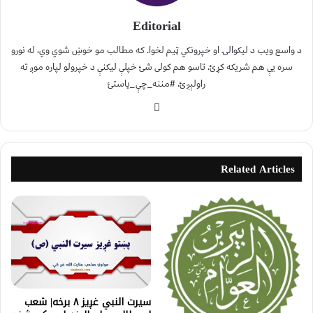
Editorial
د واسع ویب د لیکوالۍ او خپرونکي ټیم لخوا. که مطالب مو خوښ شوي وي، له نورو
سره یې هم شریکه کړئ. تاسو هم کولی شئ خپلې لیکنې د خپرولو لپاره موږ ته
راولېږئ. #مننه_چې_یاستئ
Related Articles
سیرت النبي غږیز ۸ برخه| شعب