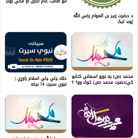
ابو طالب، عام الحزن او مکې ژوند
د حضرت زبیر بن العوام رضي الله
ژوند لیک
محمد (ص) په نورو اسماني کتابو
خلك ډلې ډلې اسلام راوړي |
کې|حضرت محمد (ص) څوک وو؟ ۲
نبوي سیرت 74 برخه