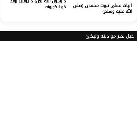
د رسول الله (ص) د ټولنيز ژوند
اثبات عقلی نبوت محمدی (صلی
څو انځورونه
الله عليه وسلم)
خپل نظر مو دلته ولیکئ