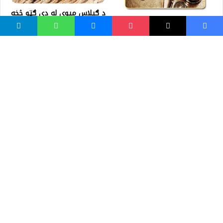
د ګيلاس ميوې له دې ګټو څخه
خبر ياست
دنبي عليه السلام تابعداري
واسع ویب
کور پاڼه
زموږ په اړه
موږ سره اړیکه
مرسته کول
یوتیوب چینلونه
ټولنیزو رسنیو کې