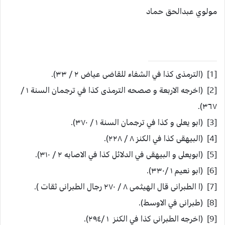
مولوي عبدالحق حماد
[1] (الترمذى كذا في الشفاء للقاضى عياض ٢ / ٣٣).
[2] (اخرجه الاربعة و صصحه الترمذى كذا في ترجمان السنة ١ /
٣٦٧).
[3] (ابو يعلى و كذا في ترجمان السنة ١ / ٣٧٠).
[4] (البيهقى كذا في الكنز ٨ / ٢٢٨).
[5] (ابويعلى و البيهقى في الدلائل كذا في الاصابه ٢ / ٣١٠).
[6] (ابو نعيم ١ /٣٣٠).
[7] (ا الطبرانى قال الهيثمى ٨ / ٢٧٠ رجال الطبرانى ثقات ).
[8] (طبرانى في الاوسط).
[9] (اخرجه الطبرانى كذا في الكنز ١ /٢٩٤).