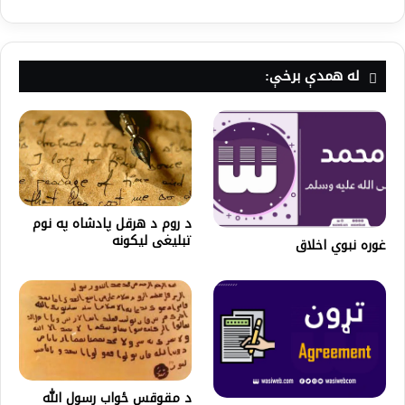
له همدې برخې:
د روم د هرقل پادشاه په نوم
تبلیغی لیکونه
غوره نبوي اخلاق
د مقوقس ځواب رسول الله