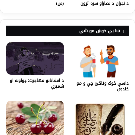
د نجران د نصاراو سره تړون
(ص)
ښايي خوښ مو شي
د افغانانو مهاجرت؛ ډولونه او
داسې څوک وټاکئ چې و مو
شمېرې
خندوي