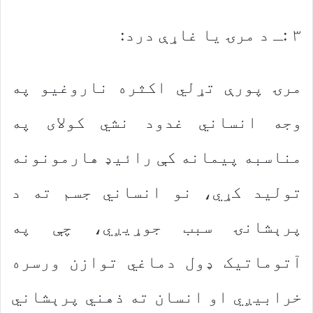
۳ :ـ د مرۍ یا غاړې درد:
مرۍ پورې تړلي اکثره ناروغیو په
وجه انساني غدود نشي کولای په
مناسبه پیمانه کې رائیډ هارمونونه
تولید کړي، نو انساني جسم ته د
پرېشانۍ سبب جوړیږي، چې په
آتوماتیک ډول دماغي توازن ورسره
خرابیږي او انسان ته ذهني پرېشاني