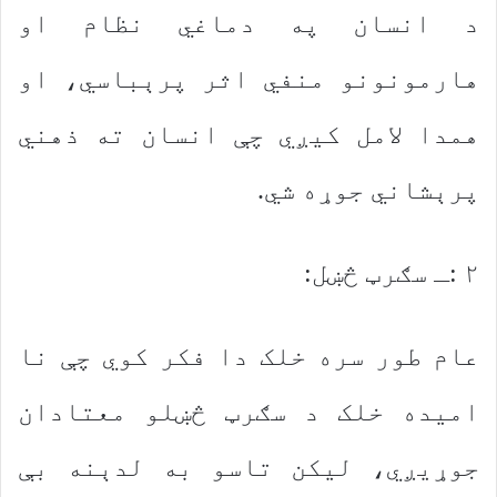
د انسان په دماغي نظام او
هارمونونو منفي اثر پرېباسي، او
همدا لامل کیږي چې انسان ته ذهني
پرېشاني جوړه شي.
۲ :ـ سګرټ څښل:
عام طور سره خلک دا فکر کوي چې نا
امیده خلک د سګرټ څښلو معتادان
جوړیږي، لیکن تاسو به لدېنه بې