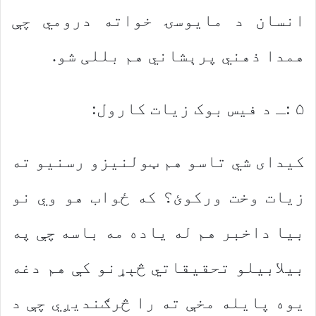
انسان د مایوسۍ خواته درومي چې
همدا ذهني پرېشاني هم بللی شو.
۵ :ـ د فیس بوک زیات کارول:
کیدای شي تاسو هم ټولنیزو رسنیو ته
زیات وخت ورکوئ؟ که ځواب هو وي نو
بیا داخبر هم له یاده مه باسه چې په
بیلابیلو تحقیقاتي څېړنو کې هم دغه
یوه پایله مخې ته را څرګندیږي چې د