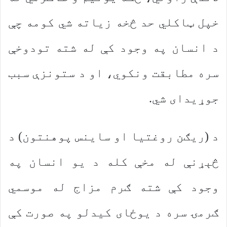
خپل ټاکلي حد څخه زیاته شي کومه چې
د انسان په وجود کې له شته تودوخې
سره مطابقت ونکوي، او د ستونزې سبب
جوړیدای شي.
د (ریګن روغتیا او ساینس پوهنتون) د
څېړنې له مخې کله د یو انسان په
وجود کې شته ګرم مزاج له موسمي
ګرمۍ سره د یوځای کیدلو په صورت کې