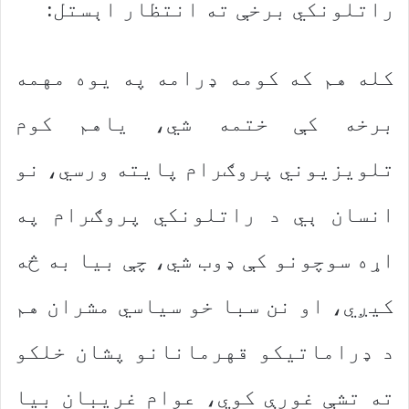
راتلونکي برخې ته انتظار اېستل:
کله هم که کومه ډرامه په یوه مهمه
برخه کې ختمه شي، یاهم کوم
تلویزیوني پروګرام پایته ورسي، نو
انسان ېي د راتلونکي پروګرام په
اړه سوچونو کې ډوب شي، چې بیا به څه
کیږي، او نن سبا خو سیاسي مشران هم
د ډراماتیکو قهرمانانو پشان خلکو
ته تشې غورې کوي، عوام غریبان بیا