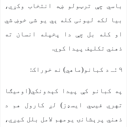
باسي چې ترټولو ښه انتخاب وکړي،
بیا لکه لیونی کله ېي یو شی خوښ شي
او کله بل چې دا پخپله انسان ته
ذهني تکلیف پیدا کوي.
۹ :ـ د کبانو(ماهي) نه خوراک:
په کبانو کې پیدا کېدونکي(اومیګا
تهري فیټي ایسډز) لږ کارول هم د
ذهني پرېشانۍ یومهم لامل بلل کیږي،