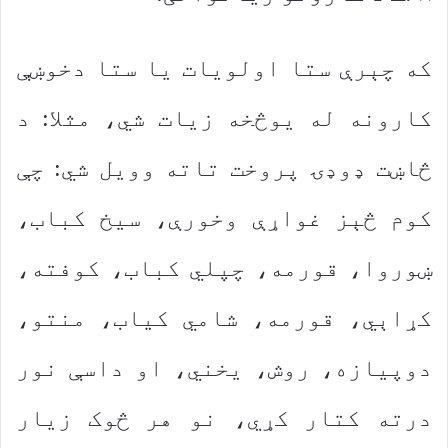
که چېرې ستا اولویات یا ستا دخوښې
کارونه له یوڅخه زیات شي، مثلا: د
څاښت ډوډۍ پروخت تاته وویل شي: چې
کوم څېز غواړې وخورې، سیخ کباب،
ښوروا، قورمه، چپلي کباب، کوفته،
کړاېي، قورمه، شامي کیاب، منتو،
دوپیازه، روش، یخني، او داسې نور
درته کتار کړي، نو هر څوک زیار