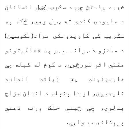
خبره یاستئ چې د سګرټ څښل انسانان
د مایوسۍ کندې ته ټیل وهي، ځکه په
سګریټ کې کاریدونکي مواد(نکوټین)
د ماغزو د ټرانسمیټر په فعالیتونو
منفي اثر غورځوي، د کوم له کبله چې
هارمونونه په زیاته اندازه
خارجیږي، او دا پخپله د انسان مزاج
بدلوي، چې ځېنې خلک ورته ذهني
پرېشاني هم واېي.