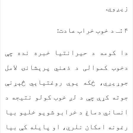
زیږوي.
۴ :ـ د خوب خراب عادت:
دا کومه د حیرانتیا خبره نده چې
دخوب کموالی د ذهني پرېشانۍ لامل
جوړیږي، ځکه یوې روغتیاېي څېړنې
جوته کړې چې د لږ خوب کولو نتیجه د
انساني دماغ د خرابو شویو خلیو بیا
رغونه امکان نلري، او پایله کې بیا