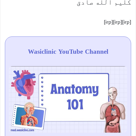
کلیم الله صادق
[irp][irp][irp]
Wasiclinic YouTube Channel