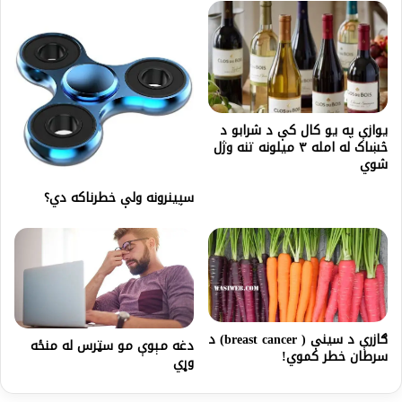
يوازې په یو کال کې د شرابو د
څښاک له امله ۳ میلونه تنه وژل
شوي
سپینرونه ولې خطرناکه دي؟
ګازرې د سینې ( breast cancer) د
دغه مېوې مو سټرس له منځه
سرطان خطر کموي!
وړي