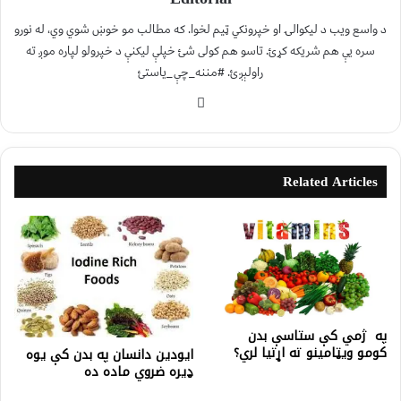
د واسع ویب د لیکوالۍ او خپرونکي ټیم لخوا. که مطالب مو خوښ شوي وي، له نورو
سره یې هم شریکه کړئ. تاسو هم کولی شئ خپلې لیکنې د خپرولو لپاره موږ ته
راولېږئ. #مننه_چې_یاستئ
Related Articles
په ژمي کې ستاسې بدن
کومو ويټامينو ته اړتيا لري؟
ايودين دانسان په بدن کې يوه
ډيره ضروي ماده ده