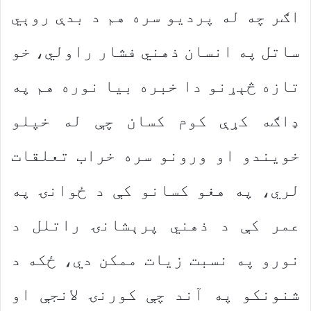
اګر چه له پردیو سره هم د بدې روېي
ساتل په انسان ذهني فشار راولي، خو
تازه څېړنو دا خبره بیا نوره هم په
ډاګه کړې کوم کسان چې له خپلو
خویندو او ورونو سره خراب تعلقات
لري، په هغو کسانو کې د ځوانۍ په
عمر کې د ذهني پرېشانۍ راتلل د
نورو په نسبت زیات ممکن دي، ځکه د
شنونکو په آند چې کورنۍ لانجې او