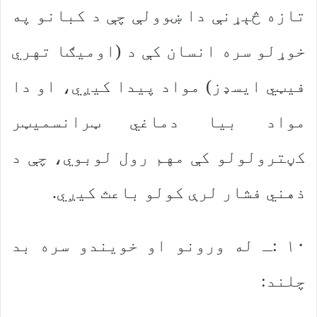
تازه څېړنې دا ښوولې چې د کبانو په
خوړلو سره انسان کې د (اومیګا تهري
فیټي ایسډز) مواد پیدا کیږي، او دا
مواد بیا دماغي ټرانسمیټر
کڼترولولو کې مهم رول لوبوي، چې د
ذهني فشار لرې کولو باعث کیږي.
۱۰ :ـ له ورونو او خویندو سره بد
چلند: