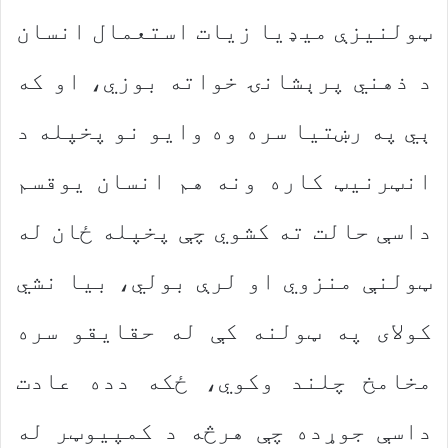
ټولنیزې میډیا زیات استعمال انسان
د ذهني پرېشانۍ خواته بوزي، او که
ېي په رښتیا سره وه وایو نو پخپله د
انټرنیټ کاره ونه هم انسان یوقسم
داسې حالت ته کشوي چې پخپله ځان له
ټولنې منزوي او لرې بولي، بیا نشي
کولای په ټولنه کې له حقایقو سره
مخامخ چلند وکوي، ځکه دده عادت
داسې جوړده چې هرڅه د کمپیوټر له