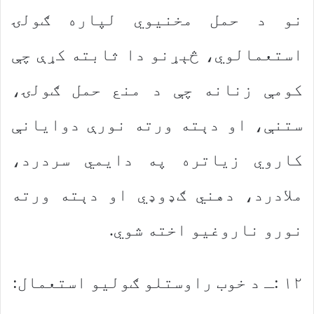
نو د حمل مخنیوي لپاره ګولۍ
استعمالوي، څېړنو دا ثابته کړې چې
کومې زنانه چې د منع حمل ګولۍ،
ستنې، او دېته ورته نورې دوایانې
کاروي زیاتره په دایمي سردرد،
ملادرد، دهني ګډوډي او دېته ورته
نورو ناروغیو اخته شوي.
۱۲ :ـ د خوب راوستلو ګولیو استعمال: