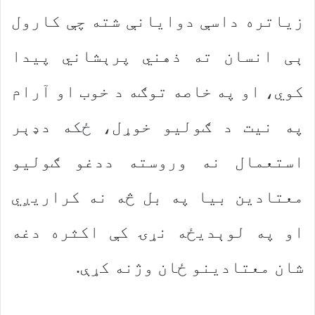
زیاتره داسې دوایانې شته چې کارول
ېی انسان ته ذهني پرېشاني پیدا
کوي، او په خاصه توګه د خوب او آرام
په نیت د ګولیو خوړل، ځکه دډېر
استعمال نه وروسته ددغو ګولیو
معتادين بیا په بل څه نه کراریږي
او په لوېدیځه نړۍ کې اکثره دغه
شان معتادینو ځان وژنه کړې.