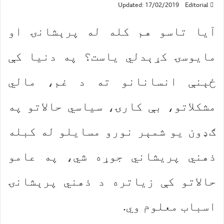
Updated: 17/02/2019
Editorial
آیا تاسو هم کله له پرېشانۍ او
مایوسۍ کړېدلي یاست؟ په دنیا کې
ځېنې انسانانو ته د غم، مالي
مشکلاتو، بې کارۍ، سیاسي حالاتو په
ګډون یو شمېر نورو مسایلو له کبله
ذهني پریشاني جوړه شي، په عامو
حالاتو کې زیاتره د ذهني پرېشانۍ
اسباب معلوم وي.