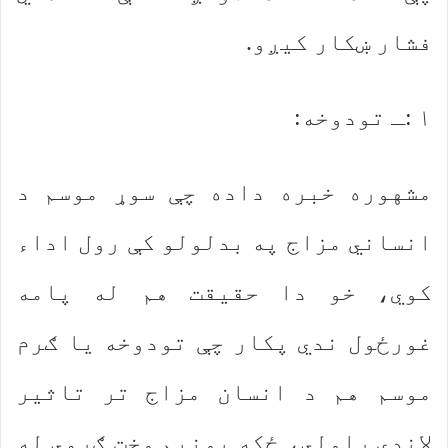
فشار ښکار کیږو.
۱ :ـ تودوخه:
مشهوره خبره داده چې سوړ موسم د
انساني مزاج په بدلولو کې رول اداء
کوي، خو دا حقیقت هم له پامه
غورځول ندي پکار چې تودوخه یا ګرم
موسم هم د انسان مزاج تر تاثیر
لاندې راولي، ځکه یونیم وخت ګرمي له