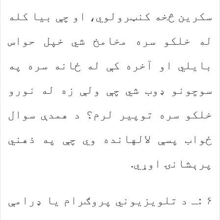
سکرین څخه کنټرولوي، او چې بیا کله
له خلکو سره مخامخ شي خپل حواس
بایلي او آخره کې له ځانه سره په
سوچونو ډوب شي چې ولې زه له نورو
خلکو سره توپیر لرم؟ د همدې سوال
ځواب پسې لالهانده وي چې په ذهني
پرېشانۍ اوړي.
۶ :ـ د تلویزیوني پروګرام یا ډرامې