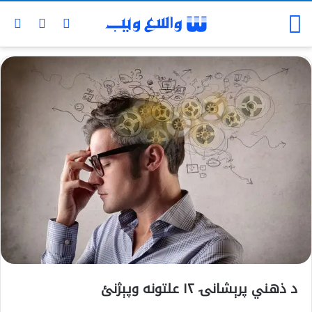
د ذهني پرېشانۍ ۱۲ علتونه وپېژنئ