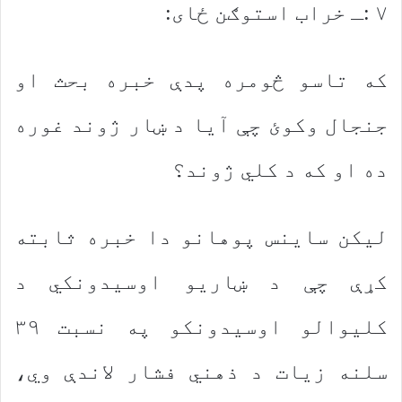
۷ :ـ خراب استوګن ځای:
که تاسو څومره پدې خبره بحث او
جنجال وکوئ چې آیا د ښار ژوند غوره
ده او که د کلي ژوند؟
لیکن ساینس پوهانو دا خبره ثابته
کړې چې د ښاریو اوسیدونکي د
کلیوالو اوسیدونکو په نسبت ۳۹
سلنه زیات د ‌ذهني فشار لاندې وي،