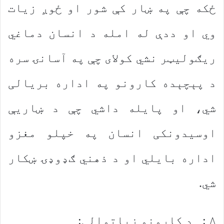
ځکه چې په ښار کې شور او ځوږ زیات
وي او ددې له امله د انسان دماغي
ریګولیټر نشي کولای چې په آسانۍ سره
د پېچېده کارونو په اداره بریالی
شي، او پایله داشي چې د ښاریې
اوسیدونکی انسان په خپلو مغزو
اداره بایلي او د ذهني ګډوډۍ ښکار
شي.
۸ :ـ د کارونو زیاتوالی: