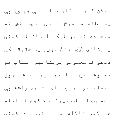
لیکن کله نا کله بیا داسې هم وي چې
په ظاهره هېڅ داسې نښه نښانه
موجوده نه وي لیکن انسان له ذهني
پرېشانۍ څځه رنځ وړي، په حقیقت کې
ددغو نامعلومو پرېشانیو اسباب هم
معلوم دي البته په عام ډول
انسانانو ته ېي علم نشته، راشئ چې
دغه پټ اسباب وپېژنو د کوم له امله
چې کله ناکله مونږ تاسې د ذهني