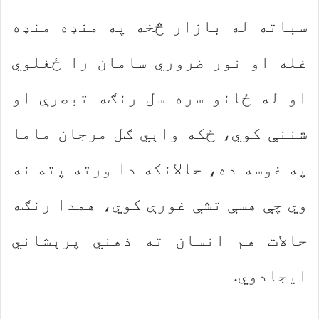
سباته له بازار څخه په منډه منډه
غله او نور ضروري سامان را ځغلوي
او له ځانو سره سل رنګه تبصرې او
شننې کوي، ځکه واېي ګل مرجان ماما
په غوسه ده، حالانکه دا ورته پته نه
وي چې هسې تشې غورې کوي، همدا رنګه
حالات هم انسان ته ذهني پرېشاني
ایجادوي.