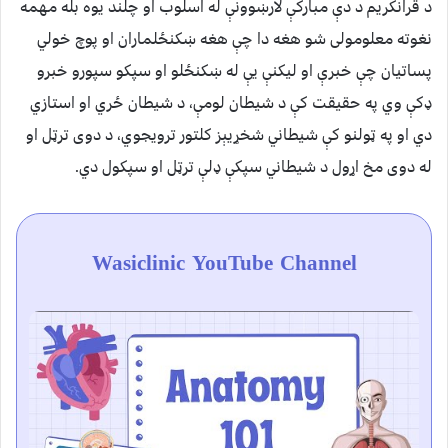
د قرانکریم د دې مبارکې لارښوونې له اسلوب او چلند یوه بله مهمه
نغوته معلومولی شو هغه دا چې هغه ښکنځلماران او پوچ خولي
پساتیان چې خبرې او لیکنې یې له ښکنځلو او سپکو سپورو خبرو
ډکې وي په حقیقت کې د شیطان لومې، د شیطان ځري او استازي
دي او په ټولنو کې شیطاني شخړیېز کلتور ترویجوي، د دوی ترټل او
له دوی مخ اړول د شیطاني سپکې ډلې ترټل او سپکول دي.
Wasiclinic YouTube Channel