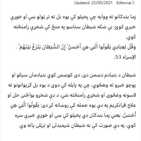
Updated: 22/05/2021
Editorial
زما بندګانو ته ووایه چې پخپلو کې یوه بل ته تر ټولو ښې او خوږې
خبرې کوئ، بې شکه شیطان ستاسو په منځ کې شخړې رامنځته
کوي،
وَقُلْ لِعِبَادِي يَقُولُوا الَّتِي هِيَ أَحْسَنُ ۚ إِنَّ الشَّيْطَانَ يَنْزَغُ بَيْنَهُمْ ۚ .
الإسراء 53.
شیطان د بنيادم دښمن دی، دی کوښښ کوي بنیادمان سپکو او
پوچو خبرو ته وهڅوي، چې په پایله کې دوی د یوه بل ګریوانونو ته
لاسونه وغځوۍ او شخړې رامنځته شي، د دې شخړو یواځنی حل او
علاج قرانکریم په دې یوه جمله کې روښانه کړ دی: يَقُولُوا الَّتِي هِيَ
أَحْسَنُ، یعني زما بندګان دي پخپلو کې ښې او خوږې خبرې سره
کوي، په دې صورت کې به شیطان شرمیدلی او ترټلی پاته وي.