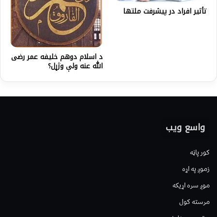
تأثير افراد در پيشرفت ملتها
د اسلام دوهم خلیفه عمر رضی
الله عنه ولې وژړل؟
واسع ویب
کور پاڼه
زموږ په اړه
موږ سره اړیکه
مرسته کول