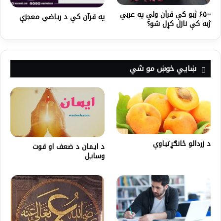
۶۵۰۰ ژبو کې قرآن ولي په عربي
په قرآن کې د ریاضي معجزې
ژبه کې نازل کړل شو؟
ښايي خوښ مو شي
د زردالو ځانګړتیاوې
د ایمان د ضعف او قوت
وسایل