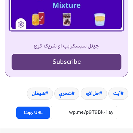
چینل سبسکرایب او شریک کړئ
Subscribe
آیت
حل لاره
شخړې
شیطان
Copy URL