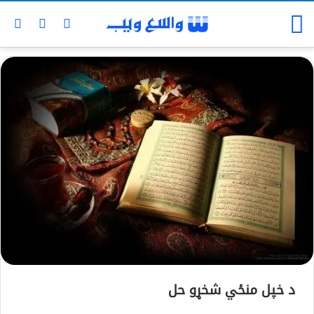
د خپل منځي شخړو حل