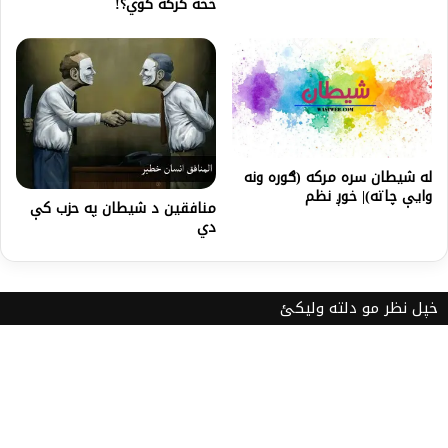
څخه کرکه کوي؟!
له شیطان سره مرکه (ګوره ونه
وایې چاته)| خوږ نظم
منافقين د شيطان په حزب کې
دي
خپل نظر مو دلته ولیکئ