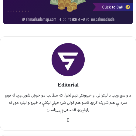
Editorial
د واسع ویب د لیکوالۍ او خپرونکي ټیم لخوا. که مطالب مو خوښ شوي وي، له نورو
سره یې هم شریکه کړئ. تاسو هم کولی شئ خپلې لیکنې د خپرولو لپاره موږ ته
راولېږئ. #مننه_چې_یاستئ