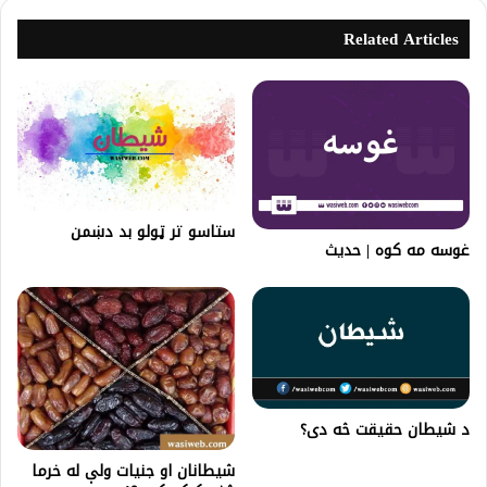
Related Articles
ستاسو تر ټولو بد دښمن
غوسه مه کوه | حدیث
د شيطان حقيقت څه دی؟
شیطانان او جنیات ولې له خرما