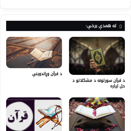
له همدې برخې:
د قرآن وړاندوېنې
د قرآن سورتونه د مشکلاتو د
حل لپاره