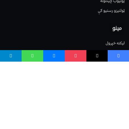
یوتیوب چینلونه
ټولنیزو رسنیو کې
مینو
لیکنه خپرول
اعلان خپرول
لیکنې رپوټ
ستاسو نظر
Terms of Service
Privacy Policy
Cookies Policy
صافی بنسټ