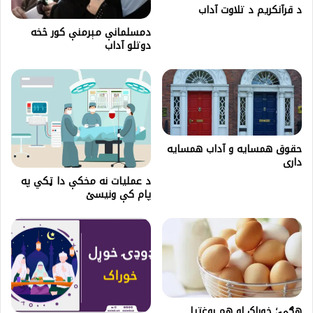
د قرآنکريم د تلاوت آداب
دمسلمانې مېرمنې کور څخه
دوتلو آداب
حقوق همسایه و آداب همسایه
داری
د عمليات نه مخكې دا ټکي په
پام کې ونیسئ
هګۍ؛ خوراک او هم روغتیا