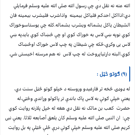
الله عنه نه نقل دي چې رسول الله صلی الله علیه وسلم فرمایلي
دي:اذااکل احدکم فلیاکل بیمینه واذاشرب فلیشرب بیمینه فان
الشیطان یاکل بشماله ویشرب بشماله.کله چې یوستاسوخوراک
کوي نوپه ښي لاس به خوراک کوي او چې څښاک کوي بایدپه ښي
لاس یی وکړي،ځکه چې شیطان په چپ لاس خوراک اوڅښاک
کوي.البته داړتیاپروخت له چپ لاس نه هم مرسته اخیستی شي.
(۹) ګوتو څټل :
له ډوډۍ څخه تر فارغیدو وروسته د خپلو ګوتو څټل سنت دي،
یعنې خپلې ګوتې به لاس پاک باندې تر پاکولو وړاندې وڅټي،له
حضرت کعب بن مالک نه نقل دي هغه له خپل پلارنه روایت کوي
چې: ان النبی صلی الله علیه وسلم کان یلعق أصابعه ثلاثا. یعنې نبی
کریم صلی الله علیه وسلم خپلې ګوتې درې ځلې څټلې په بل روایت