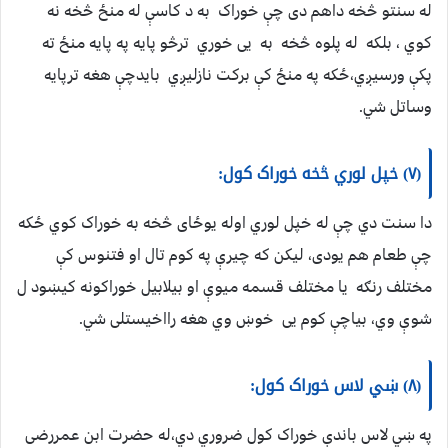
له سنتو څخه داهم دی چې خوراک به د کاسې له منځ څخه نه
کوي ، بلکه له پلوه څخه به یی خوري ترڅو پایه په پایه منځ ته
پکې ورسيږي،ځکه په منځ کې برکت نازلیږي بایدچې هغه ترپایه
وساتل شي.
(۷) خپل لوري څخه خوراک کول:
دا سنت دي چې له خپل لوري اوله يوځای څخه به خوراک کوي ځکه
چې طعام هم یودی، لیکن که چیرې په کوم تال او فتنوس کې
مختلف رنګه یا مختلف قسمه میوې او بیلابیل خوراکونه کيښود ل
شوې وي، بیاچې کوم یی خوښ وي هغه رااخیستلی شي.
(۸) ښي لاس خوراک کول:
په ښي لاس باندې خوراک کول ضروري دي،له حضرت ابن عمررضی