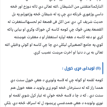
النارکمااعتقتنی من الشیطان ،الله تعالی دې تاله دوزخ اور څخه
داسې وژغوري څرنګه دې چې زه له شیطان څخه وژغورلم،په بل
حدیث شریف کې دي :من اکل فی قصعة ثم لحسهااستغفرت له
القصعة.یعنې څوک چې کومه کاسه کې خوراک وکړي او بیایی پاکه
کړي نو دغه کاسه د هغه لپاره استغفار او د مغفرت غوښتنه
کوي،په جامع الصغیرکې لیکلي دي چا چې کاسه او ګوتې وڅټلي الله
تعالی به یی د دنیا او اخرت مړښت نصیب کړي.
(۱۱) لویدلی مړۍ خوړل :
کومه لقمه او ګوله چې له لاسه ولویږي د هغې خوړل سنت دي
همدا راز که له دسترخان څخه کوم زړی ولوید د هغه خوړل هم
سنت دي ، که د چا د لاسه څخه خولې ته تیار کړل شوې لقمه او
نوړۍ ولویده د هغې همدغسې پريښود ل له اسراف څخه دي، بلکې