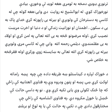
ترنورې ډوډۍ دمخه به لومړی هغه لوید لې وخوري، بیادې
نورخوراک کوي. له ابوالشیخ نه روایت دی وایی:هغه ګوله چې له
کاسې په دسترخان کې ولویږي او بیرته یی راپورته کړي خدای پاک به
یی د سکون ، اطمنان او نورانیت زندګي او د دنیا او اخرت مړښت
نصیب کړي ،اوله مرضونو څخه به یی الله تعالی په امن کړي او اولاد
به یی عقلمندوي. دیلمي رحمه الله وايي چې له کاسې مړۍ ولویږي
بیرته یی راپورته کړې الله تعالی به ښایسته زوۍ ورکړي اوله فقرڅخه
به خلاص شي.
د خوراک لپاره د کیناستلو ښه طریقه داده چې چپه پښه راماته
اوکټ کړي ښۍ پښه او پتون ودروه وې،په فتاوی العتابیه کې راځي
که چا څنګ لګولی وي یایی تکیه کړې وي ، نو په داسې حالت کې
څښل یا خوړل مکروه دي ،په فتاوی الشاميه کې راځي چې
مختارقول دادی چې د تکیې په حالت کې یا په لوڅ او بربلنډ