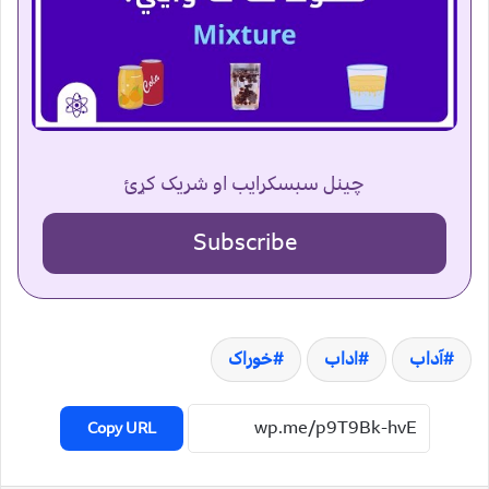
چینل سبسکرایب او شریک کړئ
Subscribe
آداب
اداب
خوراک
Copy URL