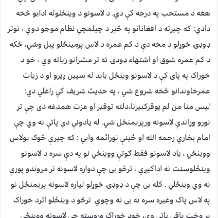
هغه د مستحب په درجه کې دي. د لاسونو د وینځلوله ادابو څخه
دادي: که چیرته د افغانانو په څېر د چیلمچي نظام موجو دوي ، نوتر
ډوډۍ خوړلو د مخه دې د کم عمره د لاس پرمینځلو پېل وشي، ځکه
د کم عمره شوق او اشتهاء ډوډۍ ته تر مشرانو زیاته وي ، خو د
خوراک په پای کې د لاسونو وینځل باید له سپين ږیرو او د زیات
عمرخاوندانو څخه شروع شي ، په حدیث شریف کې راغلي دي:
لیس منا من لم یوقرکبیرنا،دلته توقیر او عزت همدغه دی چې تر
نورو وړاندې لاسونه ورپریمنځل شي. له یادونې دې پاتې نه وي چې
امام بخاري رحمه الله او ځینې نورائمه وايي : که چیرې څوک یولاس
ووینځي ، یاد لاسونو فقط ګوتې ووینځي نو په دې سره د لاسونو
وینځلوسنت نه اداکیږي ، ترڅو یی چې دواړه لاسونه تر مړوندو پورې
نه وي وینځلي . کله یی چې د ډوډۍ خوړلو لپاره لاسونه پريمنځل نو
په لاس پاک وغیره سره به یی نه وچوي ترڅو د وینځلو اثرد خوراک
پر وخت باقي پاتې وي، خود خوراک وروسته چې لاسونه ووینځي