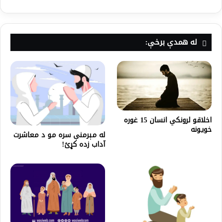
له همدې برخې:
اخلاقو لرونکي انسان 15 غوره
خویونه
له مېرمنې سره مو د معاشرت
آداب زده کړئ!