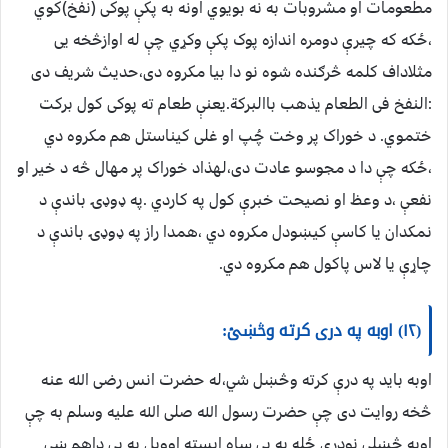
مطعومات او مشروبات به نه بویوي اونه به پکې پوکی (نفخ)کوي
،ځکه که چیرې دومره اندازه پوک پکې وکړي چې له اوازڅخه یی
مثلاداف کلمه څرګنده شوه نو دا بیا مکروه دی،حدیث شریف دی
:النفخ فی الطعام یذهب باالبرکة.یعنې طعام ته پوکی کول برکت
ختموي. د خوراک پر وخت چُپ او غلی کیناستل هم مکروه دي
،ځکه چې دا د مجوسو عادت دی،لهذاد خوراک پر مهال څه د خیر او
نفعې ،د وعظ او نصیحت خبرې کول په کاردي .په ډوډۍ باندې د
نمکدان یا کاسې کيښودل مکروه دي ،همدا راز په ډوډۍ باندې د
چاړې یا لاس پاکول هم مکروه دي.
(۱۲) اوبه په دری کرته وڅښئ:
اوبه باید په درې کرته وڅښل شي،له حضرت انس رضی الله عنه
څخه روایت دی چې حضرت رسول الله صلی الله علیه وسلم به چې
اوبه څښلې نودرې ځله به یی ساه ایسته اوویل به یی داهم ښې