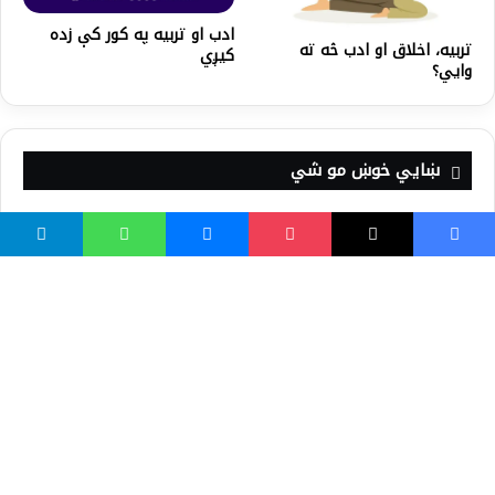
ادب او تربیه په کور کې زده
تربیه، اخلاق او ادب څه ته
کیږي
وایي؟
ښايي خوښ مو شي
(پکار که په کار) – د (په) سمه
لیکنه
د علماوو عزت وکړئ!