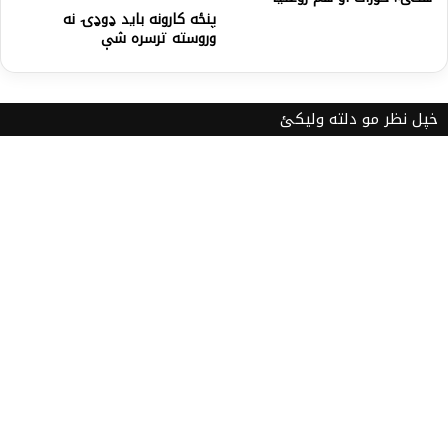
پنځه کارونه باید ډوډۍ نه
وروسته ترسره شې
خپل نظر مو دلته ولیکئ