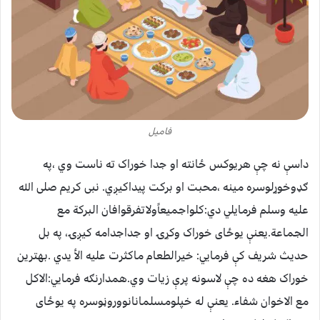
فامیل
داسې نه چې هریوکس ځانته او جدا خوراک ته ناست وي ،په
ګډوخوړلوسره مینه ،محبت او برکت پیداکیږي. نبی کریم صلی الله
علیه وسلم فرمایلي دي:کلواجمیعاًولاتفرقوافان البرکة مع
الجماعة.یعنې یوځای خوراک وکړۍ او جداجدامه کیږۍ، په بل
حدیث شریف کې فرمايي: خیرالطعام ماکثرت علیه الأ یدي .بهترین
خوراک هغه ده چې لاسونه پرې زیات وي.همدارنګه فرمايي:الاکل
مع الاخوان شفاء. یعنې له خپلومسلمانانووروڼوسره په يوځای