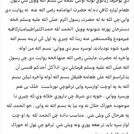
دې یوحرف زیاتوي نوکه اولنۍ لقمه کې بسم الله وویل شي دټول
طعام لپاره کافي ده.له حضرت ابوامامه رضی الله عنه نه روایت دی
وايي:چې کله به له حضرت رسول اکرم صلی الله علیه وسلم څخه
دسترخان پورته شونوبه وویل :الحمد لله حمداکثیراطیبامبارکافیه
غیرمودع ولامستغنی عنه ربنا.که چیرې په اول کې ترینه بسم الله
هیره شوه نودیادید لوسره سم دې ووایي: بسم الله من اوله
واخره.له حضرت عایشې رضی الله عنهاڅخه روایت دی چې رسول
الله صلی الله علیه وسلم فرمایلي دي: اذاأکل أحدکم فنسی أن
یذکراسم الله علی طعامه فلیقل بسم الله أوله وآخره.لیکن بسم
الله به په اوچت اوازسره وایی ترڅوچې نورناست خلک یی هم
ورسره ووايي ، خوپه دې شرط چې داروزي حلاله وي،که چیرې دا
موجوده خوراک حلال نه وه بیا به بسم الله نه وایی ، خو الحمد لله
په هرحال کې ویلی شي . مناسب داده چې الحمد لله په او چت
اواز سره باید تر هغه پورې ونه ویلی شي ترڅو چې ټول له خوراک