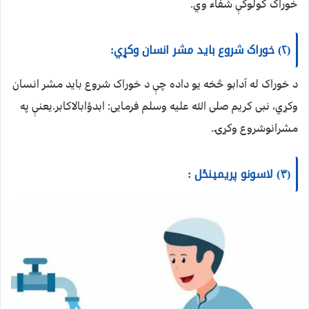
خوراک کولوکې شفاء وي.
(۲) خوراک شروع باید مشر انسان وکړي:
د خوراک له آدابو څخه یو داده چې د خوراک شروع باید مشر انسان
وکړي، نبی کریم صلی الله علیه وسلم فرمایی: ابدؤابالاکابر.یعنې په
مشرانوشروع وکړۍ.
(۳) لاسونو پریمینځل :