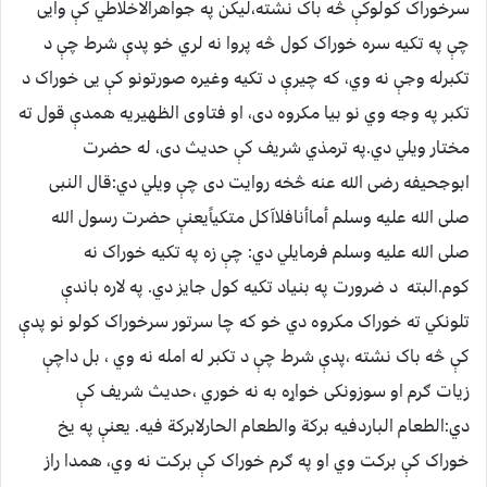
سرخوراک کولوکې څه باک نشته،لیکن په جواهرالاخلاطي کې وایی
چې په تکیه سره خوراک کول څه پروا نه لري خو پدې شرط چې د
تکبرله وجې نه وي، که چیرې د تکیه وغیره صورتونو کې یی خوراک د
تکبر په وجه وي نو بیا مکروه دی، او فتاوی الظهیریه همدې قول ته
مختار ویلي دي.په ترمذي شریف کې حدیث دی، له حضرت
ابوجحیفه رضی الله عنه څخه روایت دی چې ویلي دي:قال النبی
صلی الله علیه وسلم أماأنافلاآکل متکیاًیعنې حضرت رسول الله
صلی الله علیه وسلم فرمایلي دي: چې زه په تکیه خوراک نه
کوم.البته د ضرورت په بنیاد تکیه کول جایز دي. په لاره باندې
تلونکي ته خوراک مکروه دي خو که چا سرتور سرخوراک کولو نو پدې
کې څه باک نشته ،پدې شرط چې د تکبر له امله نه وي ، بل داچې
زیات ګرم او سوزونکی خواړه به نه خوري ،حدیث شریف کې
دي:الطعام الباردفیه برکة والطعام الحارلابرکة فیه. یعنې په یخ
خوراک کې برکت وي او په ګرم خوراک کې برکت نه وي، همدا راز