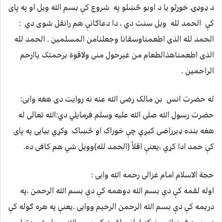
د ډوډۍ خوړلو یا د اوبو څښلو په شروع کې بسم الله ویل او په پای
کې الحمد لله ویل سنت دي ، دا دعاګانې هم رانقل شوی دي :
الحمد لله الذی اطعمناوسقانا وجعلنامن المسلمین . الحمد لله
الذی اطعمناهذالطعام من غیرحول منی ولاقوة برحمتک یاارحم
الراحمین .
له حضرت انس بن مالک رضی الله عنه نه روایت دی هغه وایی:
حضرت رسول الله صلی الله علیه وسلم فرمایلي دي:الله تعالی له
هغه بنده ډیرراضی کیږي چې خوراک او څښاک وکړي بیایی په پای
کې حمد ادا کړي ،یعنې اقلاً (الحمد لله)وویل شي هم کافی ده.
حجة الاسلام امام غزالی رحمه الله وایی :
اوله لقمه کې دې بسم الله دوهمه کې دې بسم الله الرحمن ،په
دریمه کې دې بسم الله الرحمن الرحیم ووایی .يعنې په هره ګوله کې