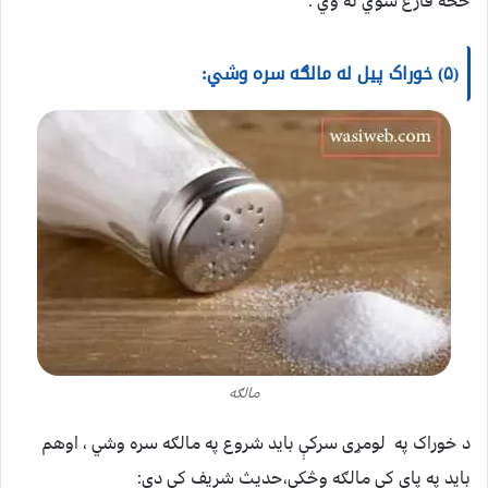
څخه فارغ شوي نه وي .
(۵) خوراک پیل له مالګه سره وشي:
مالګه
د خوراک په لومړی سرکې باید شروع په مالګه سره وشي ، اوهم
باید په پای کې مالګه وڅکي،حدیث شریف کې دي: