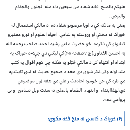
علیکم بالملح فانه شفاء من سبعین داء منه الجنون والجذام
والبرص .
یعنې په مالګه کې د اویا مرضونو شفاء ده .د مالګې استعمال له
خوراک نه مخکې او وروسته په شامي، احیاء العلوم او نورو معتبرو
کتابونو کې ذکرده ،خو حضرت مفتی رشید احمد صاحب رحمه الله
په احسن الفتاوی( ج ۷صفحه ۶۵)کې لیکلي دي چې:«د خوراک په
ابتداء او انتهاء کې د مالګې څټلو په هکله چې کوم اقوال په کتب
متد اوله وکې ذکر شوی دي هغه د صحیح حدیث نه ندي ثابت،په
دې باره کې چې څومره احادیث راغلي دي هغه ټول موضوعي
دي،لهذاابتداء او انتهاء الطعام بالملح ته سنت ویل تسامح او بې
پرواهي ده».
(۶) خوراک د کاسې له منځ څخه مکوئ: