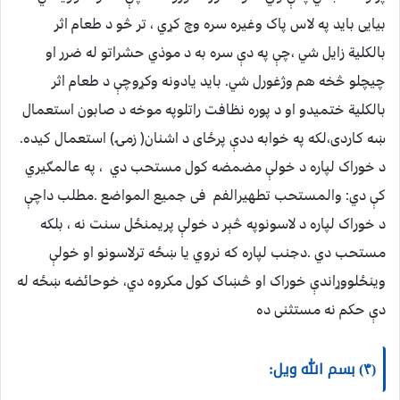
بیایی باید په لاس پاک وغیره سره وچ کړي ، تر څو د طعام اثر
بالکلیة زایل شي ،چې په دې سره به د موذي حشراتو له ضرر او
چیچلو څخه هم وژغورل شي. باید یادونه وکړوچې د طعام اثر
بالکلیة ختمیدو او د پوره نظافت راتلوپه موخه د صابون استعمال
ښه کاردی،لکه په خوابه ددې پرځای د اشنان( زمۍ) استعمال کیده.
د خوراک لپاره د خولې مضمضه کول مستحب دي ، په عالمګیري
کې دي: والمستحب تطهیرالفم فی جمیع المواضع .مطلب داچې
د خوراک لپاره د لاسونوپه څېر د خولې پریمنځل سنت نه ، بلکه
مستحب دي .دجنب لپاره که نروي یا ښځه ترلاسونو او خولې
وینځلووړاندې خوراک او څښاک کول مکروه دي، خوحائضه ښځه له
دې حکم نه مستثنی ده
(۴) بسم الله ویل: