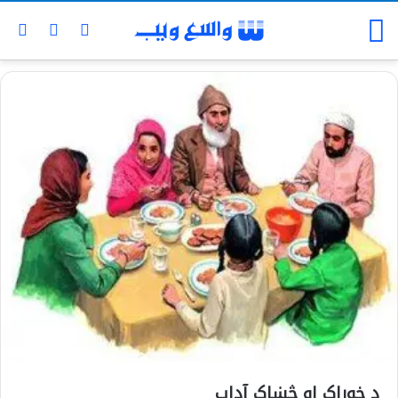
د خوراک او څښاک آداب