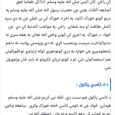
کې راځي :کان النبی صلی الله علیه وسلم اذاأکل طعاما لعق
أصابعه الثلاث یعنې چې حضرت رسول الله صلی الله علیه وسلم په
دریو ګوتو خوراک کاوه. په اخر د خوراک کې یی څټلې چې په دې سره
کامل نظافت او ښه صفایی راځي .په مواهب اللدنیة کې دي چې
څوک د خوراک په اخري کې ګوتې وڅټي الله تعالی به هغه سړي ته
ددنیااواخرت مړښت ورنصیب کړي .له دې وروستي روایت نه داهم
رامعلومیږي چې خواړه په درې ګوتوخورۍ اوکه اړتیاوي نوڅلورګوتې
هم استعمالولی شي ،او د ګوتو ترپای ککړولو نه باید ځان وژغورول
شي.
(۱۰) کاسې پاکول :
د کاسې پاکول هم سنت دي، ځکه نبی کریم صلی الله علیه وسلم
فرمايي: څوک چې له کومې کاسې څخه خوراک وکړي ، بیاهغه وڅټي
،نو په ځواب کې دغه کاسه ورته وايي :اعتقک الله من