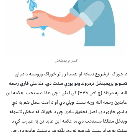
لاس پریمینځل
د خوراک ترشروع دمخه او همدا راز تر خوراک وروسته د دواړو
لاسونو پریمینځل ترمړوندونو پورې سنت دي. ملا علي قاري رحمه
الله په مرقاة (ج ۱ص ۳۳۷) کې لیکي : چې هذا مستحب .علامه ابن
عابدین رحمه الله ورته سنت ویلي دي او د امت عمل هم په دې
باندې جاري دی. اصل تحقیق دادی چې د خوراک نه مخکې لاسونه
وینځل مطلقا مستحب دي ،د علامه ابن عابد بن په عبارت کې د
سنت نه مراد سنت شرعیه نه دی بلکه مراد سنت عادیه دی چې