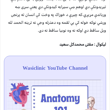
تیریدونکې دي اوهم ښې سیرابه کیدونکې دي یعنې سړی ښه
ورباندې مړیږي.که چیرې د خوراک په وخت کې انسان ته پرنجی
ورشي نوکه خوله کې يي لقمه وه دعذرله وجې نه ترینه الحمد لله
ویل ساقط دي اوکه نه وه نوبیا ساقط نه دی.
لیکوال : مفتی محمدګل سعید
Wasiclinic YouTube Channel