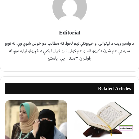
Editorial
د واسع ویب د لیکوالۍ او خپرونکي ټیم لخوا. که مطالب مو خوښ شوي وي، له نورو
سره یې هم شریکه کړئ. تاسو هم کولی شئ خپلې لیکنې د خپرولو لپاره موږ ته
راولېږئ. #مننه_چې_یاستئ
Related Articles