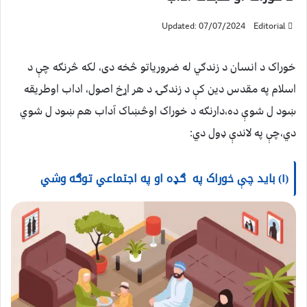
Updated: 07/07/2024
Editorial
خوراک د انسان د زندګي له ضروریاتو څخه دی، لکه څرنګه چې د
اسلام په مقدس دین کې د زندګۍ د هر اړخ اصول، اداب اوطریقه
ښود ل شوې ده،دارنګه د خوراک اوڅښاک آداب هم ښود ل شوي
دي،چې په لاندې ډول دي:
(۱) باید چې خوراک په ګډه او په اجتماعي توګه وشي