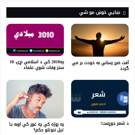
ښايي خوښ مو شي
په2010 كې د اسلامي نړۍ 10
آفت ضرر رساني به خودت بر مي
ستر وفات شوي علماء
گردد
د شعر جوړښت!
په روژه کې په غوږ کې اوبه يا
تېل ننوتلو حکم؟