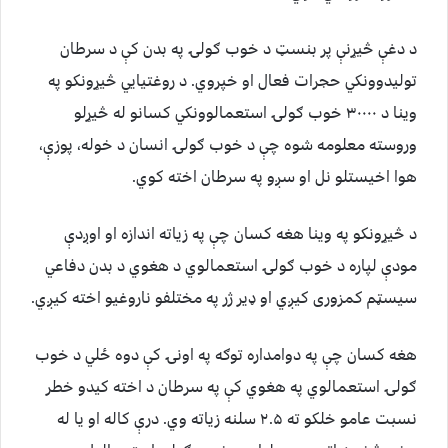
د دغې څیړنې پر بنسټ د خوب ګولۍ په بدن کې د سرطان
تولیدوونکي حجرات فعال او خپروي. د روغتیايي څیړونکو په
وینا د ۳۰۰۰۰ خوب ګولۍ استعمالوونکي کسانو له څیړلو
وروسته معلومه شوه چې د خوب ګولۍ انسان د خوله، پوزې،
هوا اخیستلو نل او سږو په سرطان اخته کوي.
د څیړونکو په وینا هغه کسان چې په زیاته اندازه او اوږدې
مودې لپاره د خوب ګولۍ استعمالوي د هغوي د بدن دفاعي
سیسټم کمزوری کیږي او ډیر ژر په مختلفو ناروغیو اخته کیږي.
هغه کسان چې په دوامداره توګه په اونۍ کې دوه ځلي د خوب
ګولۍ استعمالوي په هغوي کې په سرطان د اخته کیدو خطر
نسبت عامو خلکو ته ۲.۵ سلنه زیاته وي. درې کاله او یا له