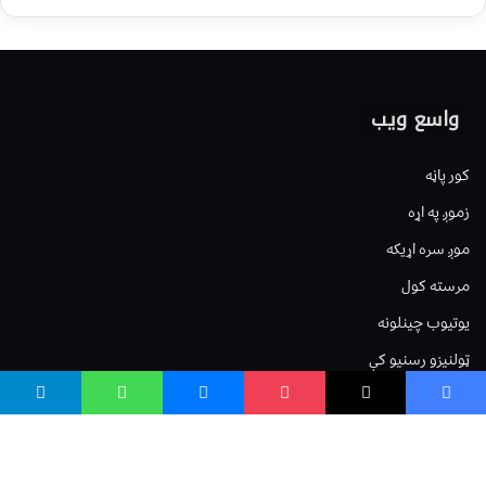
واسع ویب
کور پاڼه
زموږ په اړه
موږ سره اړیکه
مرسته کول
یوتیوب چینلونه
ټولنیزو رسنیو کې
مینو
لیکنه خپرول