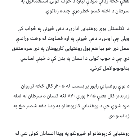
هغې څخه زیاتې مودې لپاره د خوب ګولۍ استعمالول په
سرطان د اخته کیدو خطر درې چنده زیاتوي.
د انګلستان یوې روغتیايي ادارې د دغې څیړنې په ځواب کې
ویلي چې اوس د دغې څیړنې په اړه قضاوت له وخت وړاندې
عمل دی خو بیا هم ټول روغتیايي کارپوهان په دې سره متفق
دي چې د خوب ګولۍ د انسان په بدن کې د ځینې اساسي
بدلونونو لامل ګرځي.
د یوې روغتیايي راپور پر بنسټ له ۲۰۰۵ز کال څخه تر روان
زیږیدیز کال یعنې ۲۰۱۵ پورې ۸۴۰ لکه کسان د سرطان له امله
مړه شوي چې د روغتیايي کارپوهانو په وینا دغه شمیر مخ په
زیاتیدو دی.
روغتیايي کارپوهانو او څیړونکو په وینا انسانان کولی شي له