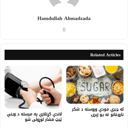
Hamdullah Ahmadzada
Related Articles
له ډېرې مودې وروسته د شکر
لاندې کړنلارې په مرسته د وینې
ناروغانو ته یو زېرۍ
ټیټ فشار لوړولی شو