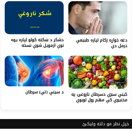
دشکر د ښکته کولو لپاره يوه
دغه خواړه زکام لپاره طبیعي
نوي ازمویل شوي نسخه
درمل دي
د سینې (تي) سرطان
ځینې سبزي دسرطان ناروغۍ په
مخنیوي کې مهم رول لوبوي
خپل نظر مو دلته ولیکئ