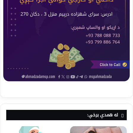
له همدې برخې: