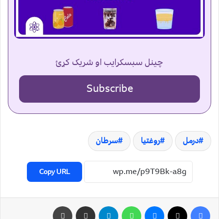
چینل سبسکرایب او شریک کړئ
Subscribe
درمل
روغتيا
سرطان
Copy URL