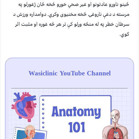
ځينو ناوړو عادتونو او غیر صحي خوړو څخه ځان ژغورلو په
مرسته د دغې ناروغۍ څخه مخنیوی وکړي. دوامداره ورزش د
سرطان خطر په له منځه وړلو کې تر هر څه غوره او مثبت اثر
کوي.
Wasiclinic YouTube Channel