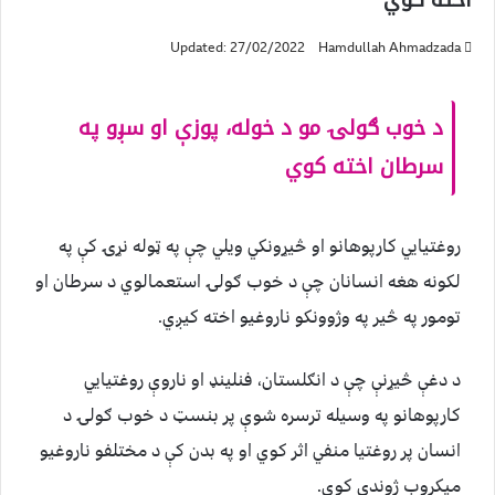
اخته کوي
Updated: 27/02/2022
Hamdullah Ahmadzada
د خوب ګولۍ مو د خوله، پوزې او سږو په
سرطان اخته کوي
روغتیايي کارپوهانو او څیړونکي ویلي چې په ټوله نړۍ کې په
لکونه هغه انسانان چې د خوب ګولۍ استعمالوي د سرطان او
تومور په څیر په وژوونکو ناروغیو اخته کیږي.
د دغې څیړنې چې د انګلستان، فنلینډ او ناروې روغتیايي
کارپوهانو په وسیله ترسره شوې پر بنسټ د خوب ګولۍ د
انسان پر روغتیا منفي اثر کوي او په بدن کې د مختلفو ناروغیو
میکروب ژوندي کوي.