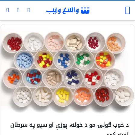
د خوب ګولۍ مو د خوله، پوزې او سږو په سرطان