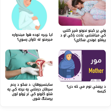
ولې پر ځينو نجونو شپږ کلنۍ
ایا ډېره توده هوا میندواره
کې میاشتنۍ عادت راځي او د
مېرمنو ته تاوان رسوي؟
پېغلو غوندې ښکاري؟
ساینسپوهان: د ښځو د رحم
د پرښتې نوم مې څه دی؟
سرطان درملنې په برخه کې په
کیسه
شلو کلونو کې تر ټولو لوی
پرمختګ شوی