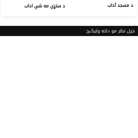
د مسجد آداب
د ستړي مه شې اداب
خپل نظر مو دلته ولیکئ