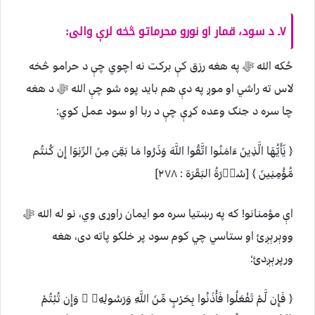
۷ـ د سود، قمار او نورو محرماتو څخه لرې والی:
ځکه الله ﷻ په هغه رزق کې برکت نه اچوي چې د حرامو څخه
لاس ته راشي او موږ په دې هم باید پوه شو چې الله ﷻ د هغه
چا سره د جنګ وعده کړې چې د ربا او سود عمل کوي:
﴿ يٰٓأَيُّهَا الَّذِينَ ءَامَنُوا اتَّقُوا اللَّهَ وَذَرُوا مَا بَقِىَ مِنَ الرِّبٰوٓا إِن كُنتُم
مُّؤْمِنِينَ ﴾ [سُوۡرَةُ البَقَرَة : ۲۷۸]
اې مؤمنانو! كه په رښتيا سره مو ايمان راوړى وي، نو له الله ﷻ
ووېرېږئ او ستاسي چي كوم سود پر خلكو پاته دى، هغه
ورپرېږدئ؛
﴿ فَإِن لَّمْ تَفْعَلُوا فَأْذَنُوا بِحَرْبٍ مِّنَ اللَّهِ وَرَسُولِهِۦ ۖ وَإِن تُبْتُمْ