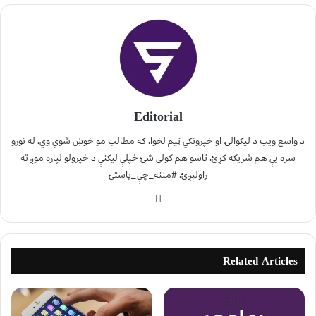
Editorial
د واسع ویب د لیکوالۍ او خپرونکي ټیم لخوا. که مطالب مو خوښ شوي وي، له نورو
سره یې هم شریکه کړئ. تاسو هم کولی شئ خپلې لیکنې د خپرولو لپاره موږ ته
راولېږئ. #مننه_چې_یاستئ
Related Articles