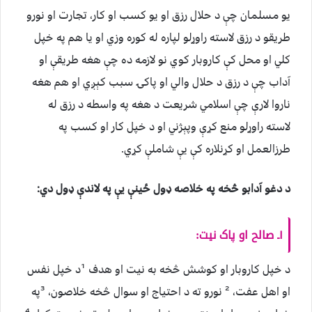
یو مسلمان چې د حلال رزق او یو کسب او کار، تجارت او نورو
طریقو د رزق لاسته راوړلو لپاره له کوره وزي او یا هم په خپل
کلي او محل کې کاروبار کوي نو لازمه ده چې هغه طریقې او
آداب چې د رزق د حلال والي او پاکۍ سبب کېږي او هم هغه
ناروا لارې چې اسلامي شریعت د هغه په واسطه د رزق له
لاسته راوړلو منع کړې وپېژني او د خپل کار او کسب په
طرزالعمل او کړنلاره کې یې شاملې کړي.
د دغو آدابو څخه په خلاصه ډول ځینې یې په لاندې ډول دي:
۱ـ صالح او پاک نیت:
د خپل کاروبار او کوشش څخه به نیت او هدف ¹د خپل نفس
او اهل عفت، ² نورو ته د احتیاج او سوال څخه خلاصون، ³په