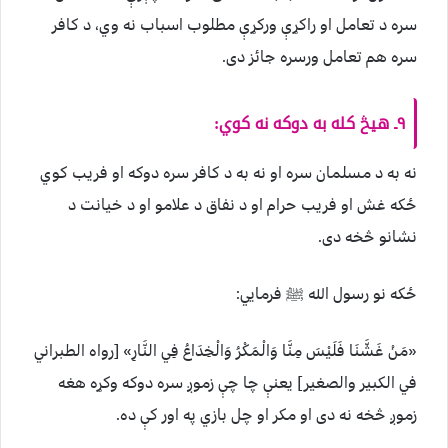
سره د تعامل او راکړې ورکړې مطلوب اسباب نه وي، د کافر
سره هم تعامل ورسره جائز دی.
۹ـ هیڅ کله به دوکه نه کوي:
نه به د مسلمان سره او نه به د کافر سره دوکه او فریب کوي
ځکه غش او فریب حرام او د نفاق د علامو او د خیانت د
نشانو څخه دی.
ځکه نو رسول الله ﷺ فرمایي:
«مَنْ غَشَّنَا فَلَيْسَ مِنَّا وَالْمَكْرُ وَالْخِدَاعُ فِي النَّارِ» [رواه الطبراني
في الكبير والصغير] يعنې چا چې زموږ سره دوکه وکړه هغه
زموږ څخه نه دی او مکر او چل بازي په اور کې ده.