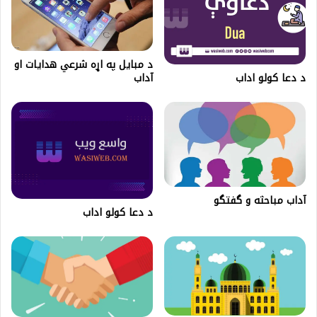
د مبایل په اړه شرعي هدایات او
د دعا كولو اداب
آداب
آداب مباحثه و گفتگو
د دعا کولو اداب