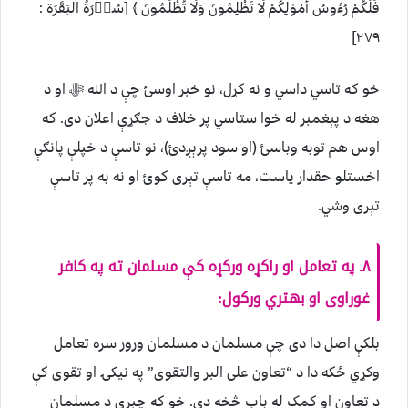
فَلَكُمْ رُءُوسُ أَمْوٰلِكُمْ لَا تَظْلِمُونَ وَلَا تُظْلَمُونَ ﴾ [سُوۡرَةُ البَقَرَة :
۲۷۹]
خو كه تاسي داسي و نه كړل، نو خبر اوسئ چې د الله ﷻ او د
هغه د پېغمبر له خوا ستاسي پر خلاف د جګړې اعلان دى. كه
اوس هم توبه وباسئ (او سود پرېږدئ)، نو تاسې د خپلې پانګې
اخستلو حقدار ياست، مه تاسې تېرى كوئ او نه به پر تاسې
تېرى وشي.
۸ـ په تعامل او راکړه ورکړه کې مسلمان ته په کافر
غوراوی او بهتري ورکول:
بلکې اصل دا دی چې مسلمان د مسلمان ورور سره تعامل
وکړي ځکه دا د “تعاون علی البر والتقوی” په نیکۍ او تقوی کې
د تعاون او کمک له باب څخه دی. خو که چېرې د مسلمان