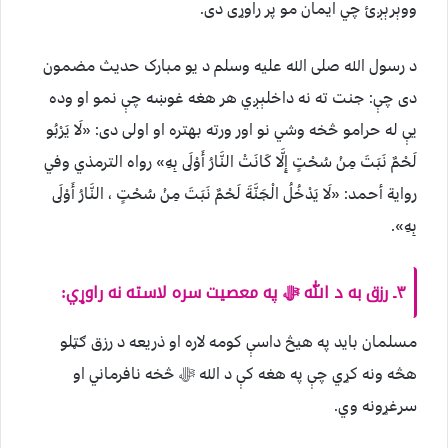
ووېرېږئ چي ايمان مو پر راوړی دى.
د رسول الله صلی الله علیه وسلم د یو مبارک حدیث مضمون
دی چې: جنت ته نه داخلېږي هر هغه غوښه چې نمو او وده
یې له حرامو څخه وشي نو اور ورته بهتره او اولی دی: «لَا يَرْبُو
لَحْمٌ نَبَتَ مِنْ سُحْتٍ إِلَّا كَانَتْ النَّارُ أَوْلَى بِهِ» رواه الترمذي وفي
رواية أحمد: «لَا يَدْخُلُ الْجَنَّةَ لَحْمٌ نَبَتَ مِنْ سُحْتٍ ، النَّارُ أَوْلَى
بِهِ».
۳ـ رزق به د الله ﷻ په معصیت سره لاسته نه راوړي:
مسلمان باید په هیڅ داسې کومه لاره او ذریعه د رزق ګټلو
هڅه ونه کړي چې په هغه کې د الله ﷻ څخه نافرماني او
سرغړونه وي.