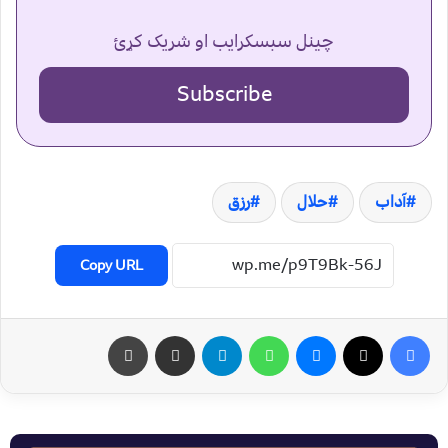
چینل سبسکرایب او شریک کړئ
Subscribe
آداب
حلال
رزق
Copy URL