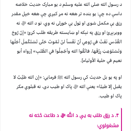
د رسول الله صلی الله علیه وسلم د یو مبارک حدیث خلاصه
داسې ده چې: یو بنده تر هغه نه مړ کیږي چې هغه خپل مقدر
رزق یې مکمل شوی او ټول یې خوړلی نه وي، نو د الله ﷻ نه
وویرېږئ او رزق په نېکه او ښایسته طریقه طلب کړئ «إنّ رُوحَ
القُدُسِ نَفَثَ في رُوعِي أنّ نَفْساً لنْ تَمُوتَ حَتّى تَسْتَكْمِلَ أجَلَها
وَتَسْتَوْعِبَ رِزْقَها، فاتّقُوا الله وأجْمِلُوا في الطَّلبِ» [رواه أبو
نعيم في حلية الأولياء].
او په یو بل حديث کې رسول الله ﷺ فرمایي: «إن الله طيِّبٌ لا
يقبل إلا طيبًا» يعنې الله ﷻ پاک او طیب دی، نه قبلوي مګر
پاک او طیب‎.
۴ـ د رزق طلب به یې د الله ﷻ د طاعت څخه نه
مشغولوي: