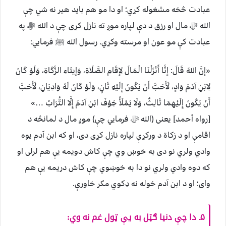
عبادت څخه مشغوله کړي؛ او دا مو هم باید هیر نه شي چې
الله ﷻ مال او رزق د دې لپاره موږ ته نازل کړی چې د الله ﷻ په
عبادت کې مو عون او مرسته وکړي. رسول الله ﷺ فرمایي:
«إِنَّ اللهَ قَالَ: إِنَّا أَنْزَلْنَا الْمَالَ لِإِقَامِ الصَّلَاةِ، وَإِيتَاءِ الزَّكَاةِ، وَلَوْ كَانَ
لِابْنِ آدَمَ وَادٍ، لَأَحَبَّ أَنْ يَكُونَ إِلَيْهِ ثَانٍ، وَلَوْ كَانَ لَهُ وَادِيَانِ، لَأَحَبَّ
أَنْ يَكُونَ إِلَيْهِمَا ثَالِثٌ، وَلَا يَمْلَأُ جَوْفَ ابْنِ آدَمَ إِلَّا التُّرَابُ …»
[رواه أحمد] یعنی (الله ﷻ فرمایي چې) موږ مال د لمانځه د
اقامې او د زکاة د ورکړې لپاره نازل کړی دی، او که ابن آدم یوه
وادي ولري نو دی به خوښ وي چې کاش دویمه یې هم لرلی او
که دوه وادي ولري نو دا به خوښوي چې کاش دریمه یې هم
وای؛ او د ابن آدم خوله نه ډکوي مګر خاورې.
۵ـ دا چې دنیا ګټل به یې ټول غم نه وي: