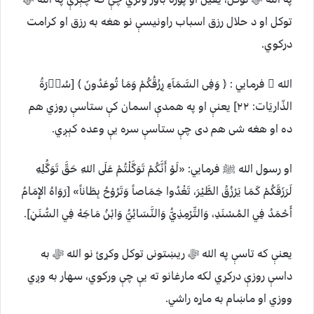
توکل او د حلال رزق اسباب راونیسې نو هغه به رزق او کرامت
درکوي.
الله ﷻ فرمایي : ﴿ وَفِى السَّمَآءِ رِزْقُكُمْ وَمَا تُوعَدُونَ ﴾ [سُوۡرَةُ
الذّاریَات: ۲۲] يعنې او په همدې اسمان کې ستاسې روزي هم
ده او هغه شى هم دی چې ستاسې سره یې وعده کېږي.
او رسول الله ﷺ فرمايي: «لَوْ أَنَّكُمْ تَوَكَّلْتُمْ عَلَى اللهِ حَقَّ تَوَكُّلِهِ
لَرَزَقَكُمْ كَمَا يَرْزُقُ الطَّيْرَ، تَغْدُوا خِمَاصاً وَتَرُوْحُ بِطَاناً» [رَوَاهُ الإِمَامُ
أَحْمَدُ فِي المُسْنَدِ، وَالتِّرْمِذِيُّ وَالنَّسَائِيُّ وَابْنُ مَاجَهْ فِي السُّنَنِ].
يعنې که تاسې په الله ﷻ ریښتونی توکل وکړئ نو الله ﷻ به
داسې روزې درکړي لکه مارغانو ته یې چې ورکوي، سهار به وږي
ووزي او ماښام به ماړه راشي.