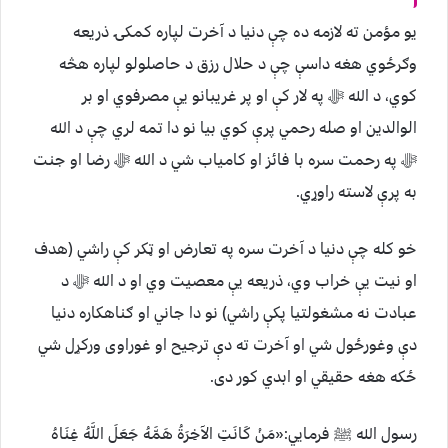
یو مؤمن ته لازمه ده چې دنیا د آخرت لپاره کمکۍ ذریعه
وګرځوي هغه داسې چې د حلال رزق د حاصلولو لپاره هڅه
کوي، د الله ﷻ په لار کې او پر غریبانو یې مصرفوي او بر
الوالدین او صله رحمي پرې کوي بیا نو دا تمه لري چې د الله
ﷻ په رحمت سره با فائز او کامیاب شي د الله ﷻ رضا او جنت
به پرې لاسته راوړي.
خو کله چې دنیا د آخرت سره په تعارض او ټکر کې راشي (هدف
او نیت یې خراب وي، ذریعه یې معصیت وي او د الله ﷻ د
عبادت نه مشغولتیا پکې راشي) نو دا جاني او ګناهکاره دنیا
دې وغورځول شي او آخرت ته دې ترجیح او غوراوی ورکړل شي
ځکه هغه حقیقي او ابدي کور دی.
رسول الله ﷺ فرمایي:«مَنْ كَانَتِ الآخِرَةُ هَمَّهُ جَعَلَ اللَّهُ غِنَاهُ