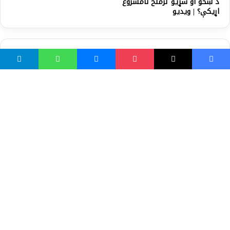
د ښځو او سړیو ترمنځ نامشروع
اړیکې؟ | ویدیو
ښايي خوښ مو شي
د محرم میاشت کې واده كول؟
سړه جګړه څه ته وايي؟ ( Cold
War)