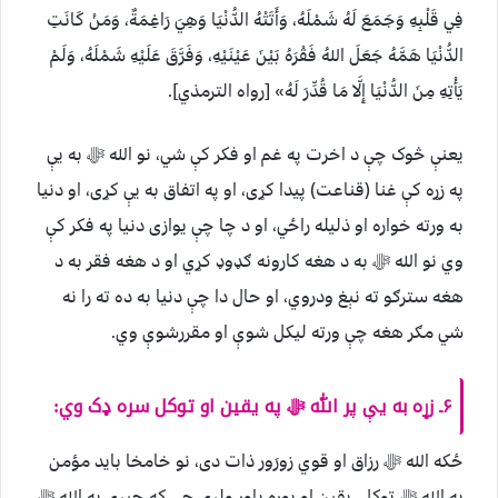
فِي قَلْبِهِ وَجَمَعَ لَهُ شَمْلَهُ، وَأَتَتْهُ الدُّنْيَا وَهِيَ رَاغِمَةٌ، وَمَنْ كَانَتِ
الدُّنْيَا هَمَّهُ جَعَلَ اللهُ فَقْرَهُ بَيْنَ عَيْنَيْهِ، وَفَرَّقَ عَلَيْهِ شَمْلَهُ، وَلَمْ
يَأْتِهِ مِنَ الدُّنْيَا إِلَّا مَا قُدِّرَ لَهُ» [رواه الترمذي].
يعنې څوک چې د اخرت په غم او فکر کې شي، نو الله ﷻ به یې
په زړه کې غنا (قناعت) پیدا کړی، او په اتفاق به یې کړی، او دنیا
به ورته خواره او ذلیله راځي، او د چا چې یوازی دنیا په فکر کې
وي نو الله ﷻ به د هغه کارونه ګډوډ کړي او د هغه فقر به د
هغه سترګو ته نېغ ودروي، او حال دا چې دنیا به ده ته را نه
شي مګر هغه چې ورته لیکل شوې او مقررشوې وي.
۶ـ زړه به یې پر الله ﷻ په یقین او توکل سره ډک وي:
ځکه الله ﷻ رزاق او قوي زورَور ذات دی، نو خامخا باید مؤمن
په الله ﷻ توکل، یقین او پوره باور ولري چې که چېرې په الله ﷻ