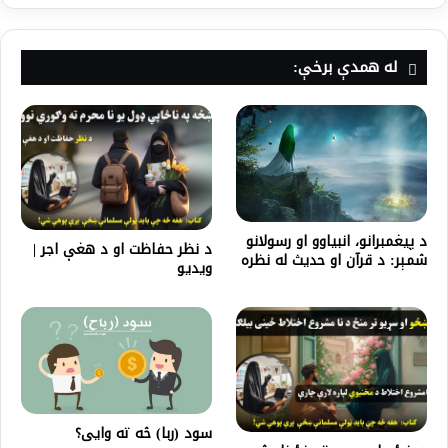
له همدې برخې:
د پیغمبرانو، انبیاوو او رسولانو
د نظر حفاظت او د هغې اجر |
شمېر: د قرآن او حدیث له نظره
ویدیو
سود (ربا) څه ته وایی؟