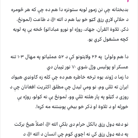
بدبختانه چې نن زموږ لویه ستونزه دا هم ده چې که هر څومره
د حلالې لارې رزق ګټو خو بیا هم د الله ﷻ د طاعت (لمونځ،
ذکر، تلاوة القرآن، جهاد، روژه او نورو عباداتو) څخه یې په لویه
کچه مشغول کړي یو.
دا هم ولولئ
په ۲۶ ولایتونو کې د ۵۲ عملیاتو په مهال ۱۰۳ تنه
عسکر او پولیس وژل شوي ۷۰ نور ټپيان دي
دا زما د ژوند یوه ترخه خاطره هم ده چې کله زه ګاونډي هیواد
ایران ته تللی وم، نو ومې لیدل چې مطلق اکثریت افغانان چې د
روزی د ګټلو په پار هلته تللي وو، لمونځ یې نه کولو، روژه یې
خوړله او د تلاوة او ذکر خو بیخي پوښتنه مه کړه!.
نو دغه ډول رزق بالکل حرام دی بلکې الله ﷻ اصلاً هیڅ برکت
په دغه ډول رزق کې نه اچوي کوم چې انسان د الله ﷻ د