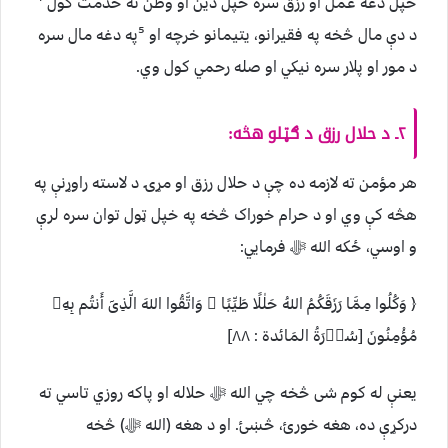
خپل دغه عمل او رزق سره خپل دین او وطن ته خدمت کول ⁴
د دې مال څخه په فقیرانو، یتیمانو خرچه او ⁵په دغه مال سره
د مور او پلار سره نیکي او صله رحمي کول وي.
۲ـ د حلال رزق د ګټلو هڅه:
هر مؤمن ته لازمه ده چې د حلال رزق او مړۍ د لاسته راوړنې په
هڅه کې وي او د حرام خوراک څخه په خپل ټول توان سره لرې
و اوسي، ځکه الله ﷻ فرمایي:
﴿ وَكُلُوا مِمَّا رَزَقَكُمُ اللهُ حَلٰلًا طَيِّبًا ۚ وَاتَّقُوا اللهَ الَّذِىٓ أَنتُم بِهِۦ
مُؤْمِنُونَ [سُوۡرَةُ المَائدة : ۸۸]
يعنې له کوم شى څخه چي الله ﷻ حلاله او پاکه روزي تاسي ته
درکړې ده، هغه خورئ، څښئ. او د هغه (الله ﷻ) څخه