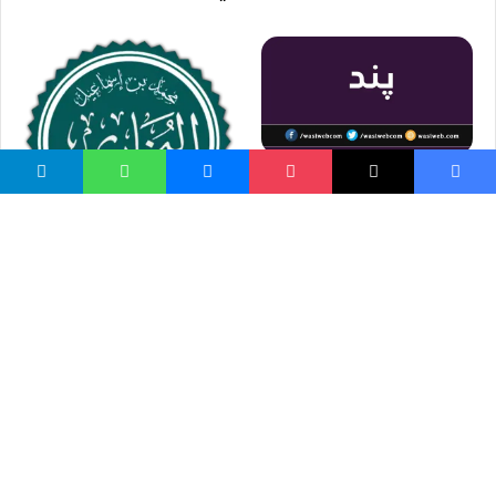
د پند خبرې
امام بخاري (رحمه الله) څوک
وو؟ ؛ ژوند او اثار
واسع ویب
کور پاڼه