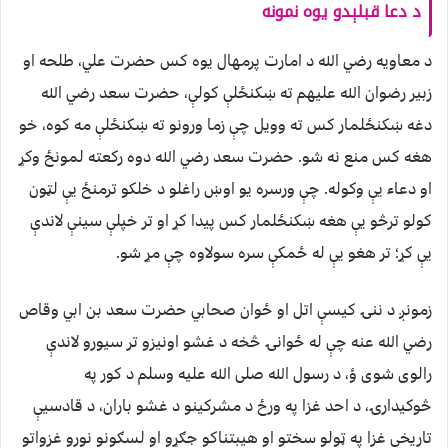
د دعا قبلېدو یوه نمونه
د معاویه رضي الله د امارت پرمهال یوه کس حضرت علي، طلحه او
زبیر رضوان الله علیهم ته ښکنځلې کولې، حضرت سعد رضي الله
دغه ښکنځلمار کس ته وویل چې زما ورونو ته ښکنځلې مه کوه، خو
هغه کس منع نه شو. حضرت سعد رضي الله دوه رکعته لمونځ وکړ
او دعاء یې وکوله. چې ورسره یو اوښ راغلو د خلکو ترمنځ یې لټون
کولو ترڅو یې هغه ښکنځلمار کس پیدا کړ او تر خپلې سینې لاندې
يې کړ؛ تر هغو یې له ځمکې سره سولاوه چې مړ شو.
زمونږ د ننۍ کیسې اتل او ځوان صحابي حضرت سعد بن ابي وقاص
رضي الله عنه چې له ځوانۍ څخه د غشو اونیزو تر سیورو لاندې
رالوی شوی ؤ، د رسول الله صلی الله علیه وسلم د کور په
څوکیدارۍ، د احد غزا په ورځ د مشرکینو د غشو باران، د قادسیې
تاریخي غزا په ټولو سختو او هیبتناکو جګړو او لسګونو نورو غزواتو