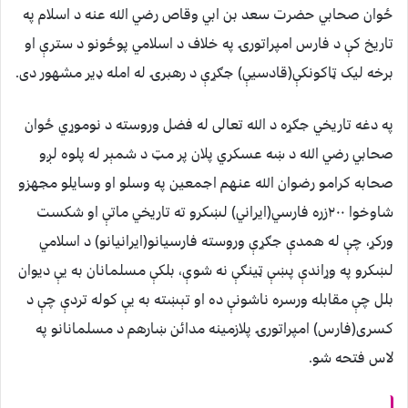
ځوان صحابي حضرت سعد بن ابي وقاص رضي الله عنه د اسلام په
تاریخ کې د فارس امپراتورۍ په خلاف د اسلامي پوځونو د سترې او
برخه لیک ټاکونکې(قادسیې) جګړې د رهبرۍ له امله ډیر مشهور دی.
په دغه تاریخي جګړه د الله تعالی له فضل وروسته د نوموړي ځوان
صحابي رضي الله د ښه عسکري پلان پر مټ د شمېر له پلوه لږو
صحابه کرامو رضوان الله عنهم اجمعین په وسلو او وسایلو مجهزو
شاوخوا ۲۰۰زره فارسي(ایراني) لښکرو ته تاریخي ماتې او شکست
ورکړ، چې له همدې جګړې وروسته فارسیانو(ایرانیانو) د اسلامي
لښکرو په وړاندې پښې ټینګې نه شوې، بلکې مسلمانان به یې دیوان
بلل چې مقابله ورسره ناشونې ده او تېښته به یې کوله تردې چې د
کسری(فارس) امپراتورۍ پلازمینه مدائن ښارهم د مسلمانانو په
لاس فتحه شو.