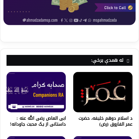
له همدې برخې:
ابی العاص رضی الله عنه :
د اسلام دوهم خلیفه، حضرت
داستانی از یک محبت جاودانه!
عمر الفاروق (رض)