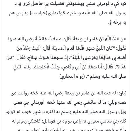
لاره کې د لومړني غشي ویشتونکي فضیلت یې حاصل کړی ؤ، د
رسول الله صلی الله علیه وسلم د څوکیدارۍ(حراست) ویاړ یې هم
په برخه ؤ.
عن عَبْدُ اللَّهِ بْنُ عَامِرِ بْنِ رَبِيعَةَ قَالَ: سَمِعْتُ عَائِشَةَ رضي الله عنها
تَقُولُ: “كَانَ النَّبِيُّ سَهِرَ، فَلَمَّا قَدِمَ الْمَدِينَةَ قَالَ: “لَيْتَ رَجُلاً مِنْ
أَصْحَابِي صَالِحًا يَحْرُسُنِي اللَّيْلَةَ”، إِذْ سَمِعْنَا صَوْتَ سِلاَحٍ، فَقَالَ: “مَنْ
هَذَا؟”, فَقَالَ: أَنَا سَعْدُ بْنُ أَبِي وَقَّاصٍ، جِئْتُ لأَحْرُسَكَ. وَنَامَ النَّبِيُّ
صلى الله عليه وسلم “. (رواه البخاري)
ژباړه: له عبد الله بن عامر بن ربیعة رضي الله عنه څخه روایت دی
هغه ویلي؛ ما له عائشې رضي الله عنها څخه اورېدلي چې هغې
ویل: رسول الله صلی الله علیه وسلم به اکثره د شپې خوب نه کولو،
کله چې مدینې منورې ته راغی نو وه یې فرمایل: کاشکې زمونږ له
ملګرو څخه یوه نېک سړي د شپې زما څوکیداري کوله، چې په