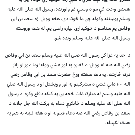
همدې وخت کې مو د وسلې غږ واورېده، رسول الله صلی الله علیه
وسلم پوښتنه وکوله چې دا څوک دي، هغه وویل: زه سعد بن ابي
وقاص یم ستاسو د څوکیدارۍ لپاره راغلی یم، له هغه وروسته
رسول الله صلی الله علیه وسلم ویده شو.
د احد په غزا کې رسول الله صلی الله علیه وسلم سعد بن ابي وقاص
رضي الله عنه ته وویل: د کفارو په لور غشي ووله؛ زما مور او پلار
درنه ځارشه، په دغه سخته ورځ حضرت سعد بن ابي وقاص رضي
الله ۱۰۰۰ دانې غشي د مشرکینو په لور وویشتل او د رسول الله صلي
الله علیه وسلم له مبارک ذات څخه یې په کلکه دفاع وکړه. د رسول
الله صلی الله علیه وسلم د ځانګړې دعاء په برکت الله جل جلاله د
سعد بن وقاص رضي الله عنه دعاء قبلوله او د هغه نښه به هم په
هدف لګېدله.