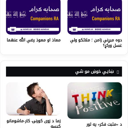
دوه میړني زامن ؛ ملائکو ولې
معاذ او معوذ رضي الله عنهما
غسل ورکړ؟
ښايي خوښ مو شي
زما د زوی کورنۍ کار-ماشومانو
د «مثبت فکر» په لور
کیسه