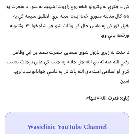
کې د جګړې له ډګرونو څخه روغ راووت؛ شهید نه شو. د هجرت په
۵۵ کال مدینه منورې څخه پنځه میله لرې العقیق سیمه کې په
خپل کور کې په داسې حال کې وفات شو چې شاوخوا ۳۰ اولادونه
ورڅخه پاتې وو.
د جنت په زیري نازول شوی صحابي حضرت سعد بن ابي وقاص
رضي الله عنه ته دې الله جل جلاله په جنت کې عالي درجات نصیب
کړي او اسلامي امت دې الله پاک تل په داسې ځوانانو ښاد لري.
آمین
ژباړه: قدرت الله «تنها»
Wasiclinic YouTube Channel