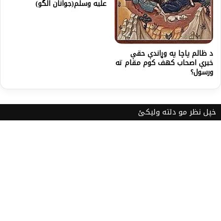
عليه وسلم(جوانان الگو)
د ظالم پاچا په وړاندې حقې
خبرې اصحاب کهف کوم مقام ته
ورسول؟
خپل نظر مو دلته ولیکئ