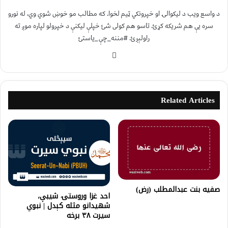
د واسع ویب د لیکوالۍ او خپرونکي ټیم لخوا. که مطالب مو خوښ شوي وي، له نورو
سره یې هم شریکه کړئ. تاسو هم کولی شئ خپلې لیکنې د خپرولو لپاره موږ ته
راولېږئ. #مننه_چې_یاستئ
Related Articles
صفيه بنت عبدالمطلب (رض)
احد غزا وروستۍ شیبې،
شهیدانو مثله کېدل | نبوي
سیرت ۳۸ برخه