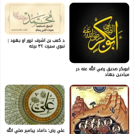
د كعب بن اشرف ترور او یهود |
نبوي سیرت ۳۲ برخه
ابوبكر صديق رضي الله عنه در
ميادين جهاد
علي رض؛ داماد پيامبر صلي الله