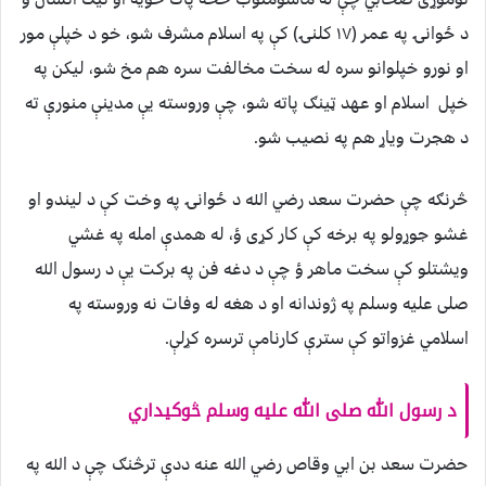
د ځوانۍ په عمر (۱۷ کلنۍ) کې په اسلام مشرف شو، خو د خپلې مور
او نورو خپلوانو سره له سخت مخالفت سره هم مخ شو، لیکن په
خپل اسلام او عهد ټینګ پاته شو، چې وروسته یې مدینې منورې ته
د هجرت ویاړ هم په نصیب شو.
څرنګه چې حضرت سعد رضي الله د ځوانۍ په وخت کې د لیندو او
غشو جوړولو په برخه کې کار کړی ؤ، له همدې امله په غشي
ویشتلو کې سخت ماهر ؤ چې د دغه فن په برکت یې د رسول الله
صلی علیه وسلم په ژوندانه او د هغه له وفات نه وروسته په
اسلامي غزواتو کې سترې کارنامې ترسره کړلې.
د رسول الله صلی الله علیه وسلم څوکیداري
حضرت سعد بن ابي وقاص رضي الله عنه ددې ترڅنګ چې د الله په