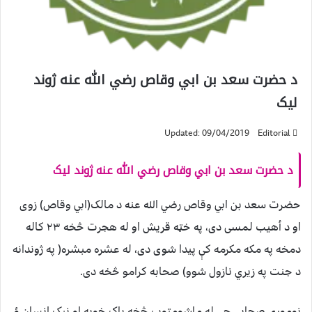
د حضرت سعد بن ابي وقاص رضي الله عنه ژوند
لیک
Updated: 09/04/2019
Editorial
د حضرت سعد بن ابي وقاص رضي الله عنه ژوند لیک
حضرت سعد بن ابي وقاص رضي الله عنه د مالک(ابي وقاص) زوی
او د أهیب لمسی دی، په خټه قریش او له هجرت څخه ۲۳ کاله
دمخه په مکه مکرمه کې پيدا شوی دی، له عشره مبشره( په ژوندانه
د جنت په زیري نازول شوو) صحابه کرامو څخه دی.
نوموړی صحابي چې له ماشومتوب څخه پاک خویه او نیک انسان ؤ