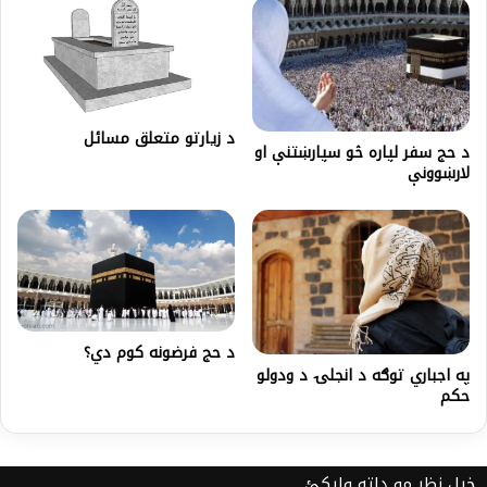
د زیارتو متعلق مسائل
د حج سفر لپاره څو سپارښتنې او
لارښوونې
د حج فرضونه کوم دي؟
په اجباري توګه د انجلۍ د ودولو
حکم
خپل نظر مو دلته ولیکئ