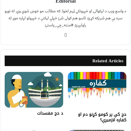
Editorial
د واسع ویب د لیکوالۍ او خپرونکي ټیم لخوا. که مطالب مو خوښ شوي وي، له نورو
سره یې هم شریکه کړئ. تاسو هم کولی شئ خپلې لیکنې د خپرولو لپاره موږ ته
راولېږئ. #مننه_چې_یاستئ
Related Articles
د حج مفسدات
حج کې پر کومو کړنو دم او
کفاره لازمیږي؟