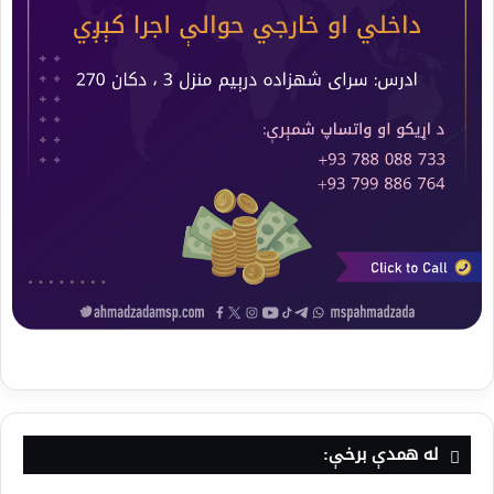
له همدې برخې: