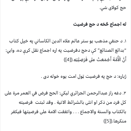
حج کولای شي.
له اجماع څخه د حج فرضيت
۱. د حنفي مذهب یو ستر عالم علاء الدین الکاساني په خپل کتاب
“بدائع الصنائع” کې دحج دفرضیت په اړه اجماع نقل کړې ده، وایي:
أَنَّ الْأُمَّةَ أَجْمَعَتْ على فَرْضِيَّتِهِ.([4])
ژباړه: د حج په فرضیت ټول امت يوه خوله دی .
۲. دغه راز عبدالرحمن الجزائري لیکي: الحج فرض في العمر مرة علی
کل فرد من ذکر او انثی بالشرائط الاتیة . وقد ثبتت فرضیته
بالکتاب والسنة والاجماع . . . واتفقت الامة علی فرضیتها فیکفر
منکرها.([5])