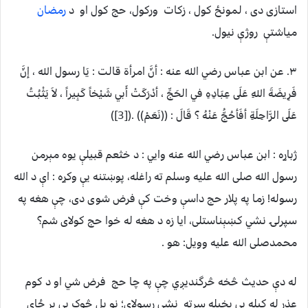
استازی دی ، لمونځ کول ، زکات ورکول، حج کول او د
رمضان
میاشتې روژې نیول.
۳. عن ابن عباس رضي الله عنه : أنَّ امرأة قالت : يَا رسول الله ، إنَّ
فَرِيضَةَ اللهِ عَلَى عِبَادِهِ في الحَجِّ ، أدْرَكَتْ أَبي شَيْخاً كَبِيراً ، لاَ يَثْبُتُ
عَلَى الرَّاحِلَةِ أفَأحُجُّ عَنْهُ ؟ قَالَ : ((نَعَمْ)) .([3])
ژباړه : ابن عباس رضي الله عنه وایي : د خثعم قبیلې یوه مېرمن
رسول الله صلی الله علیه وسلم ته راغله، پوښتنه یې وکړه : اې د الله
رسوله! زما په پلار حج داسې وخت کې فرض شوی دی، چې هغه په
سپرلۍ نشي کښېناستلی، ایا زه د هغه له خوا حج کولای شم؟
محمدصلی الله علیه وويل: هو .
له دې حدیث څخه څرگندیږي چې په چا حج فرض شي او د کوم
عذر له کبله یې پخپله سرته نشي رسولای؛ نو بل څوک يې پر ځای