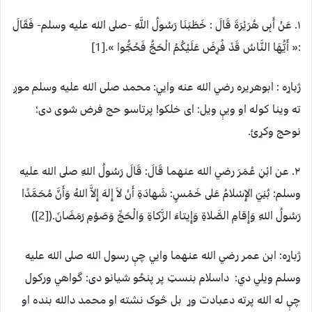
۱. عَنْ أَبِى هُرَيْرَةَ قَالَ : خَطَبَنَا رَسُولُ اللَّهِ -صلى الله عليه وسلم- فَقَالَ
:« أَيُّهَا النَّاسُ قَدْ فُرِضَ عَلَيْكُمُ الْحَجُّ فَحُجُّوا ».[1]
ژباړه : ابوهریره رضي الله عنه وایي: محمد صلی الله علیه وسلم موږ
ته وينا کوله او ويې ویل: ای خلکو! پرتاسو حج فرض شوی دی؛
نوحج وکړئ.
۲. عن ابْنِ عُمَرَ رضي الله عنهما قَالَ: قَالَ رَسُولُ اللهِ صلى الله عليه
وسلم: بُنِيَ الإِسْلامُ عَلى خَمْسٍ: شَهادَةِ أَنْ لاَ إِلهَ إِلاَّ اللهُ وَأَنَّ مُحَمَّدًا
رَسُولُ اللهِ وَإِقامِ الصَّلاةِ وَإِيتاءَ الزَّكاةِ وَالْحَجِّ وَصَوْمِ رَمَضَانَ.([2])
ژباړه: ابن عمر رضي الله عنهما وایي چې رسول الله صلى الله عليه
وسلم ویلي دي: داسلام بنسټ پر پنځو شیانو دی: گواهي ورکول
چې له الله پرته دعبادت وړ بل څوک نشته او محمد دالله بنده او