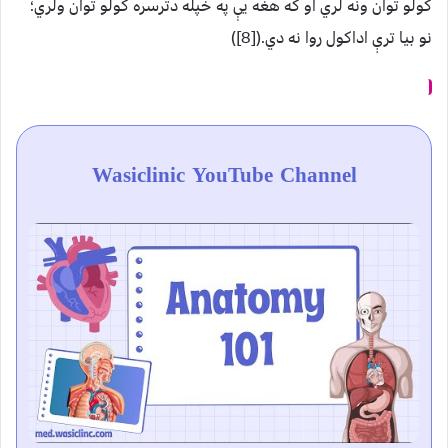
کولو توان ونه لري او که هغه یې په خپله دترسره کولو توان ولري؛
نو بیا ترې اداکول روا نه دي.([8])
Wasiclinic YouTube Channel