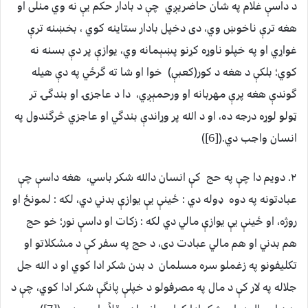
د داسې غلام په شان حاضریږي چې د بادار حکم یې نه وي منلی او
هغه ترې ناخوښ وي، دی دخپل بادار ستاینه کوي ، بخښنه ترې
غواړي او په خپلو ناوړه کړنو پښېمانه وي، یوازې پر دې بسنه نه
کوي؛ بلکې د هغه د کور(کعبې) خوا او شا ته گرځي په دې هیله
گوندې هغه پرې مهربانه او ورحمېږي، دا د عاجزۍ او بندگۍ تر
ټولو لوړه درجه ده، او د الله پر وړاندې بندگي او عاجزي څرگندول په
انسان واجب دي.([6])
۲. دويم دا چې په حج کې انسان دالله شکر باسي، هغه داسې چې
عبادتونه په دوه ډوله دي : ځینې یې یوازې بدني دي، لکه : لمونځ او
روژه، او ځینې یې یوازې مالي دي لکه : زکات او داسې نور؛ خو حج
هم بدني او هم مالي عبادت دی، د حج په سفر کې د مشکلاتو او
تکلیفونو په زغملو سره مسلمان د بدن شکر ادا کوي او د الله جل
جلاله په لار کې د مال په مصرفولو د خپلې پانگې شکر ادا کوي، چې د