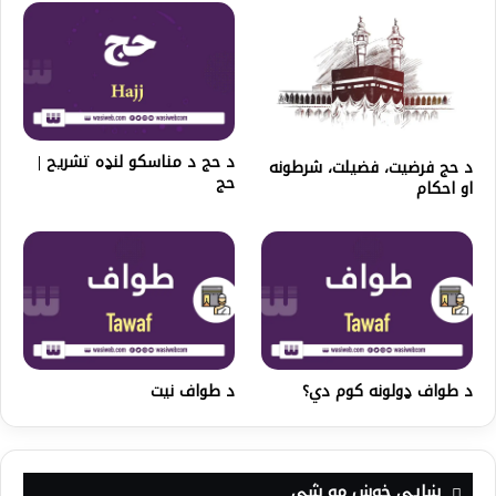
د حج د مناسکو لنډه تشريح |
د حج فرضيت، فضيلت، شرطونه
حج
او احکام
د طواف ډولونه کوم دي؟
د طواف نيت
ښايي خوښ مو شي