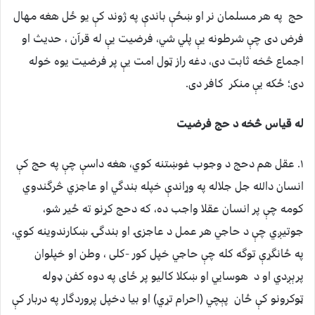
حج په هر مسلمان نر او ښځې باندې په ژوند کې یو ځل هغه مهال
فرض دی چې شرطونه یې پلي شي، فرضیت یې له قرآن ، حدیث او
اجماع څخه ثابت دی، دغه راز ټول امت یې پر فرضیت یوه خوله
دی؛ ځکه يې منکر کافر دی.
له قياس څخه د حج فرضيت
۱. عقل هم دحج د وجوب غوښتنه کوي، هغه داسې چې په حج کې
انسان دالله جل جلاله په وړاندې خپله بندگي او عاجزي څرگندوي
کومه چې پر انسان عقلا واجب ده، که دحج کړنو ته ځیر شو،
جوتيږي چې د حاجي هر عمل د عاجزۍ او بندگۍ ښکارندوینه کوي،
په ځانگړې توگه کله چې حاجي خپل کور -کلی ، وطن او خپلوان
پرېږدي او د هوسایي او ښکلا کالیو پر ځای په دوه کفن ډوله
ټوکرونو کې ځان پېچي (احرام تړي) او بیا دخپل پروردگار په دربار کې