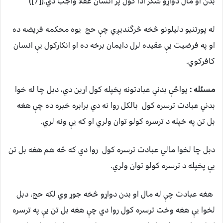
بدن او مال دواړو شکر ادا کول پر انسان عقلاً واجب دي.([7])
له پورتنیو دلیلونو څخه څرگندیږي چې حج یوه محکمه فریضه ده
او په فرضیت یې عقیده لرل دایمان برخه ده او انکارکول يې انسان
کافرکوي.
مسئله :
يواځې بدني عبادتونه پخپله کول اړین دي، دبل چا له خوا
بدني عبادت ترسره کول بالکل روا نه دي برابره خبره ده چې هغه
بل تن په خپله د ترسره کولو توان ولري او که یې ونه لري.
دبل چا لخوا مالي عبادت ترسره کول روا دي که څه هم هغه بل تن
یې پخپله د ترسره کولو توان ولري.
هغه عبادت چې له مال او بدن دواړو څخه جوړ وي لکه حج، دبل
لخوا یې هغه وخت ترسره کول روا دي چې هغه بل تن یې په ترسره