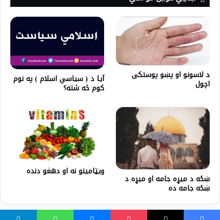
د لاسونو او پښو پوستکی
آیا د ( سیاسي اسلام ) په نوم
اچول
کوم څه شته؟
ویټامینو نه او دهغو دنده
ښځه د میړه جامه او میړه د
ښځه جامه ده