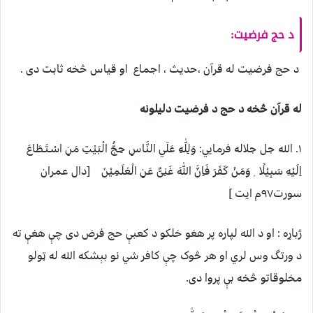
د حج فرضيت:
د حج فرضیت له قرآن ،حدیث ، اجماع او قیاس څخه ثابت دی .
له قرآن څخه د حج د فرضيت دليلونه
۱. الله جل جلاله فرمایي: وَلِلّٰهِ عَلَي النَّاسِ حِجُّ الْبَيْتِ مَنِ اسْـتَـطَاعَ
اِلَيْهِ سَبِيْلًا ۭ وَمَنْ كَفَرَ فَاِنَّ اللّٰهَ غَنِىٌّ عَنِ الْعٰلَمِيْنَ [دال عمران
سورت۹۷م ایت ]
ژباړه : او د الله لپاره پر هغو خلکو د کعبې حج فرض دی چې هغې ته
د ورتگ وس لري او هر څوک چې کافر شي نو بېشکه الله له ټولو
مخلوقاتو څخه بې پروا دی.