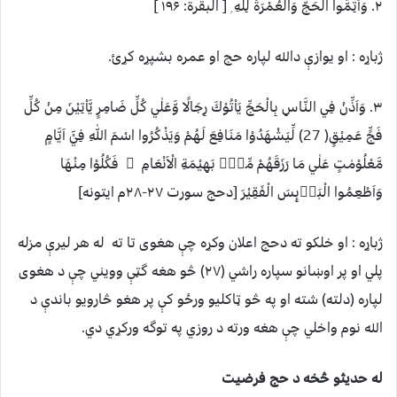
۲. وَاَتِمُّوا الْحَجَّ وَالْعُمْرَةَ لِلّٰهِ ۭ [ البقرة: ۱۹۶ ]
ژباړه : او یوازې دالله لپاره حج او عمره بشپړه کړئ.
۳. وَاَذِّنْ فِي النَّاسِ بِالْحَجِّ يَاْتُوْكَ رِجَالًا وَّعَلٰي كُلِّ ضَامِرٍ يَّاْتِيْنَ مِنْ كُلِّ
فَجٍّ عَمِيْقٍ( 27) لِّيَشْهَدُوْا مَنَافِعَ لَهُمْ وَيَذْكُرُوا اسْمَ اللّٰهِ فِيْٓ اَيَّامٍ
مَّعْلُوْمٰتٍ عَلٰي مَا رَزَقَهُمْ مِّنْۢ بَهِيْمَةِ الْاَنْعَامِ ۚ فَكُلُوْا مِنْهَا
وَاَطْعِمُوا الْبَاۗىِٕسَ الْفَقِيْرَ [دحج سورت ۲۷-۲۸م ایتونه]
ژباړه : او خلکو ته دحج اعلان وکړه چې هغوی تا ته له هر لیرې مزله
پلي او پر اوښانو سپاره راشي (۲۷) څو هغه گټې وویني چې د هغوی
لپاره (دلته) شته او په څو ټاکلیو ورځو کې پر هغو څارویو باندې د
الله نوم واخلي چې هغه ورته د روزي په توگه ورکړي دي.
له حديثو څخه د حج فرضيت