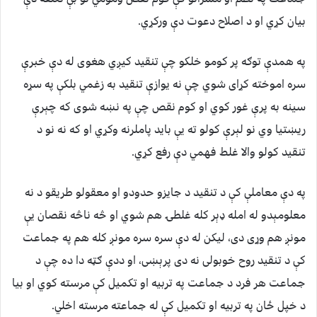
بيان کړي او د اصلاح دعوت دې ورکړي.
په همدې توګه پر کومو خلکو چې تنقيد کيږي هغوی له دې خبرې
سره اموخته کړای شوي چې نه يوازې تنقيد به زغمي بلکې په سړه
سينه به پرې غور کوي او کوم نقص چې په نښه شوی که چېرې
ريښتيا وي نو لېرې کولو ته يې بايد پاملرنه وکړي او که نه نو د
تنقيد کولو والا غلط فهمي دې رفع کړي.
په دې معاملې کې د تنقيد د جايزو حدودو او معقولو طريقو د نه
معلومېدو له امله ډېر کله غلطۍ هم شوي او څه ناڅه نقصان يې
مونږ هم وړی دی، ليکن له دې سره سره مونږ کله هم په جماعت
کې د تنقيد روح خوبولی نه دی پرېښی، او ددې ګټه دا ده چې د
جماعت هر فرد د جماعت په تربيه او تکميل کې مرسته کوي او بيا
د خپل ځان په تربيه او تکميل کې له جماعته مرسته اخلي.