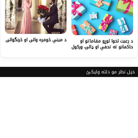
د مينې څومره والى او څرنگوالى
د رعيت لخوا لوړو مقاماتو او
حاکمانو ته تحفې او ډالۍ ورکول
خپل نظر مو دلته ولیکئ