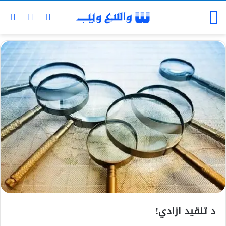
د تنقيد ازادي!