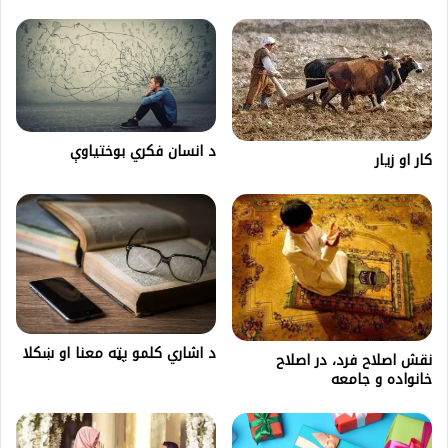
د انسان فکري بوختیاوې
کار او زیار
د اشاري کلمو پټه معنا او ښکلا
نقش اصلاح فرد، در اصلاح
خانواده و جامعه