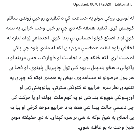
Updated: 06/01/2020
Editorial
له لومړۍ ورځې مونږ په جماعت کې د تنقيدي روحيې ژوندۍ ساتلو
کوښښ کړی. تنقيد همغه څه دي چې پر خپل وخت خرابۍ په نښه
کوي او د اصلاح کولو احساس يې پيدا کوي. اجتماعي ژوند لپاره له
اخلاقي پلوه تنقيد همغسې مهم دی لکه له مادي پلوه چې پاکي
اهميت لري. لکه څنګه چې د نجاست او طهارت د حس مړينه او د
پاکوالي د هڅو بندېدل د يوه کلي ټول چاپيريال پليتوي، او فضا يې
هر ډول مرضونو ته مساعدوي، بيخي په همدې توګه که چېرې په
تنقيدي نظر سره خرابيو ته کتونکي سترګې، بيانوونکې ژبې او
اورېدونکي غوږونه بند شي نو په کوم ملت، ټولنه او يا حرکت کې
چې دغسې حالت پيدا شي هغه به د خرابيو موخه ګرځي او بيا به
يې اصلاح په هيڅ توګه نه شي تر سره کېدای. له دې حقيقته مونږ
هيڅ وخت نه يو غافله شوي.