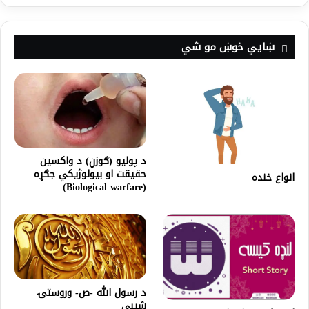
ښايي خوښ مو شي
د پولیو (ګوزڼ) د واکسین
حقیقت او بیولوژیکي جګړه
انواع خنده
(Biological warfare)
د رسول الله -ص- وروستۍ
شیبې