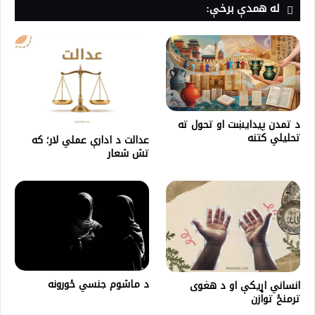
له همدې برخې:
د تمدن پیدایښت او تحول ته
تحلیلي کتنه
عدالت د ادارې عملي لار؛ که
تش شعار
د ماشوم جنسي ځورونه
انساني اړیکې او د هغوی
ترمنځ توازن