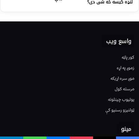
لنډه کیسه څه شی دی؟
واسع ویب
کور پاڼه
زموږ په اړه
موږ سره اړیکه
مرسته کول
یوتیوب چینلونه
ټولنیزو رسنیو کې
مینو