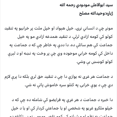
سيد ابوالاعلی مودودي رحمه الله
ژباړه:وحيدالله مصلح
مونږ چې د انساني نړۍ، خپل هېواد او خپل ملت پر خرابيو په تنقيد
کولو کې کومه ازادي لرلې، د تنقيد همدغه ازادي مو په خپل
جماعت کې هم ساتلې ده، دا ددې په خاطر چې که د جماعت په
داخل کې کومه خرابي موجوده وي چې پر وخت په نښه او د لېرې
کولو کوښښ يې وشي.
د جماعت هر غړی نه يوازې دا چې د تنقيد حق لري بلکه دا پرې لازم
دي چې د يوې خرابۍ په کتلو سره خاموش پاتې نه شي.
دا خبره د جماعت د هر غړي په فرايضو کې شامله ده چې که د
خپلو ملګرو غړيو په شخصي او يا جماعتي کردار کې او يا د خپل
جماعت په نظم او مشرانو کې کوم نقص ومومي نو بې تکلفه دې