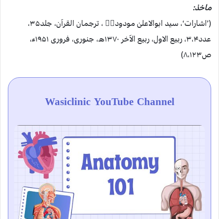
ماخذ:
(’اشارات‘، سید ابوالاعلیٰ مودودیؒ ، ترجمان القرآن، جلد۳۵،
عدد۳،۴، ربیع الاول، ربیع الآخر ۱۳۷۰ھ، جنوری، فروری ۱۹۵۱ء،
ص۸،۱۲۳)
Wasiclinic YouTube Channel