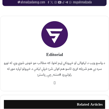
Editorial
د واسع ویب د لیکوالۍ او خپرونکي ټیم لخوا. که مطالب مو خوښ شوي وي، له نورو
سره یې هم شریکه کړئ. تاسو هم کولی شئ خپلې لیکنې د خپرولو لپاره موږ ته
راولېږئ. #مننه_چې_یاستئ
Related Articles