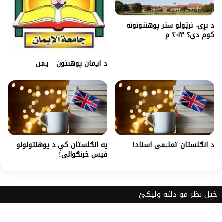
د نړۍ ترټولو ستر پوهنتونونه
کوم دي؟ ۲۰۱۳ م
د ایمان پوهنتون – یمن
د انګلستان تعلیمی اسناد!
په انګلستان کې د پوهنتونونو
فیس څرنګوالی!
خپل نظر مو دلته ولیکئ