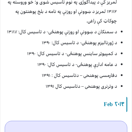
لمريز کې د پيداګوژۍ په نوم تاسيس شوی و؛ خو وروسته په
۱۳۸۲ لمريز د ښوونې او روزنې په نامه د بلخ پوهنتون په
چوکاټ کې راغی.
د سمنګان د ښوونې او روزنې پوهنځی- د تاسيس کال: ۱۳۸۷
د ژورناليزم پوهنځی- د تاسيس کال: ۱۳۹۰
د کمپيوټر ساينس پوهنځی- د تاسيس کال: ۱۳۹۰
د عامه ادارې پوهنځی- د تاسيس کال: ۱۳۹۰
دفارمسی پوهنحی – دتاسیس کال : ۱۳۹۱
د وترنری پوهنحی – دتاسیس کال ۱۳۹۱
Feb
۲۰۱۴