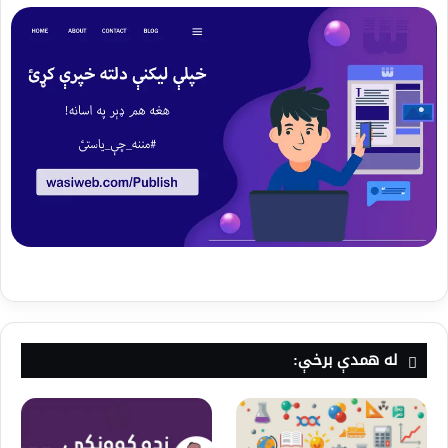
له همدې برخې: