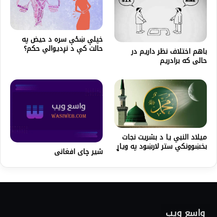
خپلې ښځې سره د حيض په
حالت کې د نږديوالي حکم؟
باهم اختلاف نظر داریم در
حالی که برادریم
میلاد النبي یا د بشریت نجات
بخښوونکي ستر لارښود په ویاړ
شیر چای افغانی
واسع ویب