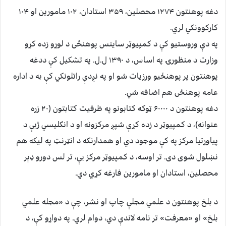
دغه پوهنتون ۱۲۷۴ محصلين، ۳۵۹ استادان، ۱۰۲ مامورين او ۱۰۴
کارکوونکي لري.
په دې وروستيو کې د کمپيوټر ساينس پوهنځی د لوړو زده کړو
وزارت د منظورۍ په اساس، د ۱۳۹۰ ل.ل. په تشکيل کې ددغه
پوهنتون پر پوهنځيو ورزيات شو او په نږدې راتلونکي کې به د اداره
عامه پوهنځی هم اضافه شي.
دغه پوهنتون د ۶۰۰۰۰ ټوکه کتابونو په ظرفيت کتابتون (۲۰ زره
عنوانه)، د کمپيوټر د زده کړې شپږ مرکزونه او د انګليسي ژبې د
پياوړتيا مرکز په کې موجود دي او همدارنګه د انټرنټ په ليکه هم
نښلول شوی دی. تر اوسه، د کمپيوټر مرکز يې، تر لس دورو ډېر
محصلين، استادان او مامورين فارغه کړي دي.
د بلخ پوهنتون د علمي مجلې چاپ او نشر، چې د «مجله علمي
بلخ» او «معرفت» تر نامه لاندې دي، دوام لري. په دواړو کې، د