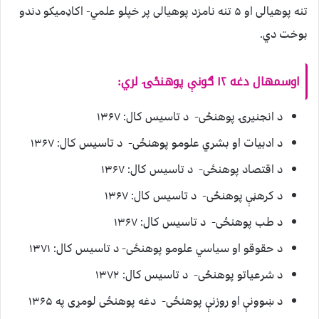
تنه پوهيالی او ۵ تنه نامزد پوهيالی پر خپلو علمي- اکاډميکو دندو
بوخت دي.
اوسمهال دغه ۱۲ ګونې پوهنځۍ لري:
د انجنيرۍ پوهنځی- د تاسيس کال: ۱۳۶۷
د ادبيات او بشري علومو پوهنځی- د تاسيس کال: ۱۳۶۷
د اقتصاد پوهنځی- د تاسيس کال: ۱۳۶۷
د کرهڼې پوهنځی- د تاسيس کال: ۱۳۶۷
د طب پوهنځی- د تاسيس کال: ۱۳۶۷
د حقوقو او سياسي علومو پوهنځی- د تاسيس کال: ۱۳۷۱
د شرعياتو پوهنځی- د تاسيس کال: ۱۳۷۲
د ښوونې او روزنې پوهنځی- دغه پوهنځی لومړی په ۱۳۶۵