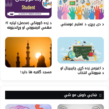
د زده کوونکي (محصل) لپاره ۱۲
د دی پېړۍ د تعلیم غوښتنې
مهمې لارښوونې او وړاندیزونه
د اغیزمن زده کړې چاپیریال او
مسجد گلایه ها دارد!
د ښوونځي انتخاب
ښايي خوښ مو شي