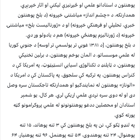
پوهنتون د استادانو علمي او څيړنيزې ليکنې او اثار خپرېږي.
همدارنګه، د «چشم انداز» مياشتنۍ خپرونه (د بلخ پوهنتون
خبري، تحليلي او فرهنګي خپرونه) او د «ژورناليست بلخ» مياشتنۍ
خپرونه (د ژورناليزم پوهنځي خپرونه) هم د يادولو وړ دي.
د بلخ پوهنتون، [د ۱۳۸۱ غويي تر يولسمې تر اوسه] د جنوبي کوريا
له علمي موسساتو، د المان بوخم پوهنتون، د برلين تخنيکي
پوهنتون، د ټايلنډ د تکنالوژۍ اسيايي انسټيټوټ، په امريکا کې د
کنزاس پوهنتون، په ترکيه کې سلجوق، په پاکستان کې د امريکا د
«الوناز» پوهنتون له نمايندګيو او همدارنګه تاجکستان سره وصل
دی او له دوی سره نږدې علمي اړيکي لري. هر کال، يو شمېر
استادان او محصلين ددغو پوهنتونونو له علمي پروګرامونو ګټه
پورته کوي.
په لنډو ټکو کې، نن په بلخ پوهنتون کې ۳ تنه پوهاند، ۱۵ تنه
پوهنوال، ۲۴ تنه پوهندوی، ۵۴ تنه پوهنمل، ۹۶ تنه پوهنيار، ۶۴