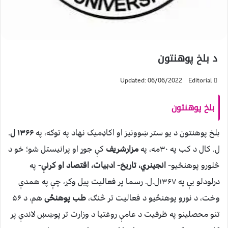
د بلخ پوهنتون
Updated: 06/06/2022
Editorial
بلخ پوهنتون
بلخ پوهنتون د يو ستر ښوونيز او اکاډميک نهاد په توګه، په
۱۳۶۶ ل
.
ل. کال د کب په ۳۰مه، په
مزارشريف
کې جوړ او پرانيستل شو؛ خو د
څلورو پوهنځيو-
انجينري، تاريخ- ادبيات، اقتصاد او کرنې-
په
درلودلو يې په ۱۳۶۷ل.ل. رسما پر فعاليت پيل وکړ، چې په همدې
وخت، د نورو پوهنځيو د فعاليت تر څنګ،
طب پوهنځی
هم، د ۵۶
تنو محصلينو په ظرفيت د عامې روغتيا د وزارت تر پوښښ لاندې پر