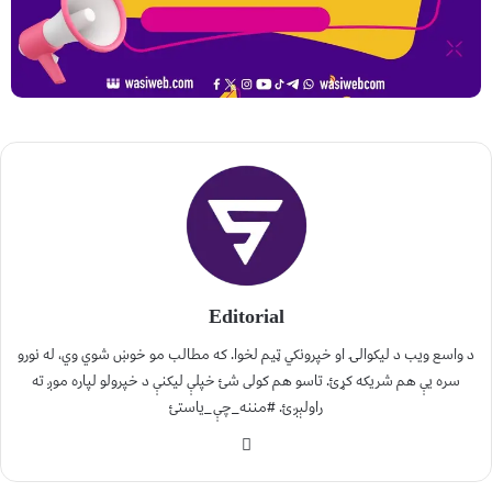
Editorial
د واسع ویب د لیکوالۍ او خپرونکي ټیم لخوا. که مطالب مو خوښ شوي وي، له نورو
سره یې هم شریکه کړئ. تاسو هم کولی شئ خپلې لیکنې د خپرولو لپاره موږ ته
راولېږئ. #مننه_چې_یاستئ