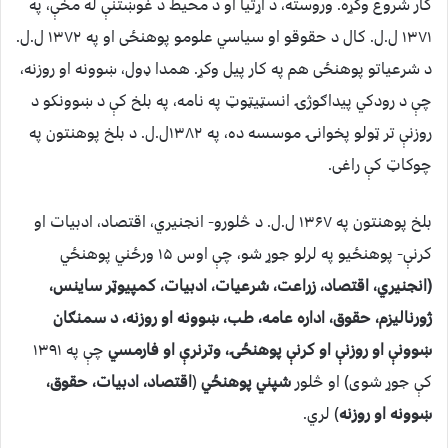
کار شروع وکړه. وروسته، د اړتيا او د محيط د غوښتنې له مخې، په
۱۳۷۱ ل.ل. کال د حقوقو او سياسي علومو پوهنځی او په ۱۳۷۲ ل.ل.
د شرعياتو پوهنځی هم په کار پيل وکړ. همدا ډول، ښوونه او روزنه،
چې د رودکي پيداګوژۍ انسټيټوټ په نامه، په بلخ کې د ښوونکو د
روزنې تر ټولو پخوانۍ موسسه ده، په ۱۳۸۲ل.ل. د بلخ پوهنتون په
چوکاټ کې راغی.
بلخ پوهنتون په ۱۳۶۷ ل.ل. د څلورو- انجنيري، اقتصاد، ادبيات او
کرنې- پوهنځيو په لرلو جوړ شو، چې اوس ۱۵ ورځني پوهنځي
(انجنيري، اقتصاد، زراعت، شرعيات، ادبيات، کمپيوټر ساينس،
ژورناليزم، حقوق، اداره عامه، طب، ښوونه او روزنه، د سمنګان
ښوونې او روزنې او کرنې پوهنځۍ، وترنرې او فارمسي
چې په ۱۳۹۱
کې جوړ شوی) او څلور
شپني پوهنځي
(
اقتصاد، ادبيات، حقوق،
ښوونه او روزنه
) لري.