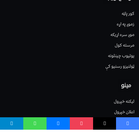
کور پاڼه
زموږ په اړه
موږ سره اړیکه
مرسته کول
یوتیوب چینلونه
ټولنیزو رسنیو کې
مینو
لیکنه خپرول
اعلان خپرول
لیکنې رپوټ
ستاسو نظر