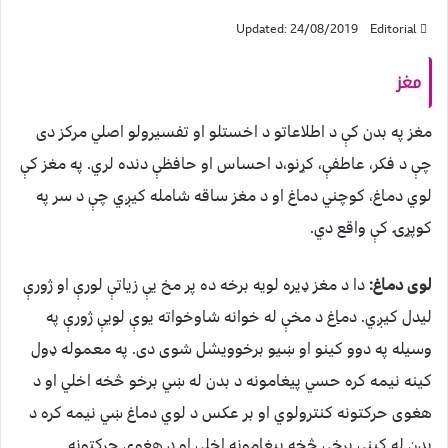
Updated: 24/08/2019
Editorial
مغز
مغز په بدن کې د اطلاعاتو د اخستلو او تفسیرولو اصلي مرکز دی
چې د فکر، عاطفې، کړنو،د احساس او حافظې دنده لري. په مغز کې
لوي دماغ، کوچني دماغ او د مغز ساقه شامله کیږي چې د سر په
کوپړۍ کې واقع دي.
لوی دماغ:
دا د مغز ډیره لویه برخه ده پر مخ یې زیاتې لورې او ژورې
لیدل کیږي. دماِغ د مخې له خوانه شاوخواته یوې لویې ژورې په
وسیله په دوو کینو او ښیو برخوویشل شوی دی. په معموله ډول
کینه نیمه کره حسي پیغامونه د بدن له ښي برخو څخه اخلي او د
هغوی حرکتونه کنترولوي او بر عکس د لوي دماغ ښي نیمه کره د
بدن له کینې برخې څخه پیغامونه اخلي او د هغوی حرکتونه