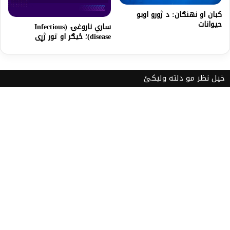
کبان او نهنګان: د ژورو اوبو
حيوانات
ساري ناروغۍ (Infectious
disease)؛ ځیګر او تور ژړی
خپل نظر مو دلته ولیکئ