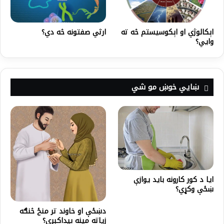
اېکالوژي او اېکوسیستم څه ته
ارثي صفتونه څه دي؟
وايي؟
ښايي خوښ مو شي
ايا د کور کارونه بايد يوازې
ښځې وکړي؟
دښځې او خاوند تر منځ څنګه
زياته مينه پيداکېږي؟