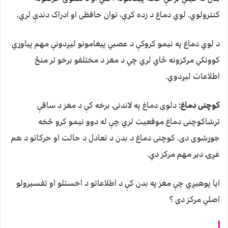
کنترولوي. لوي دماغ د زده کړې، توان حافظی او ادراک دندې لري.
د لوي دماغ په نیمو کروکې د عصبي پیغامونو لیږدونې مهم پیاوړي
کوونکي مرکزونه ځاي لري چي د مغز د مختلفو برخو تر منځ
اطلاعات لیږدوي.
کوچنی دماغ:
دلوی دماغ په لاندنۍ برخه کې د مغز د ساقې
ترشاکوچنی دماغ موقعیت لري چې له دوو نیمو کرو څخه
جوړشوی دی. کوچنی دماغ د بدن د تعادل د حالت او حرکاتو د هم
غږۍ دیر مهم مرکز دي.
ایا پوهیږي چې مغز په بدن کې د اطلاعاتو د اخستلو او تفسیرولو
اصلي مرکز دی ؟