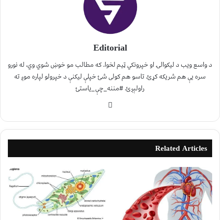
Editorial
د واسع ویب د لیکوالۍ او خپرونکي ټیم لخوا. که مطالب مو خوښ شوي وي، له نورو
سره یې هم شریکه کړئ. تاسو هم کولی شئ خپلې لیکنې د خپرولو لپاره موږ ته
راولېږئ. #مننه_چې_یاستئ
Related Articles