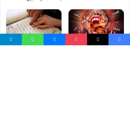
قرآن مونږ ته څه پيغام لري؟
دشنام دادن كار شيطان است
واسع ویب
کور پاڼه
زموږ په اړه
موږ سره اړیکه
مرسته کول