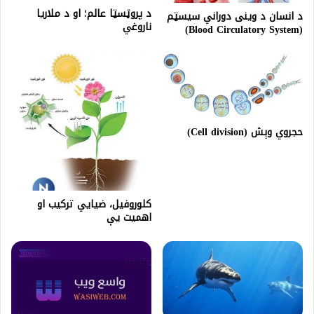
د پروټسټا عالم؛ او د ملاریا
د انسان د وینی دوراني سيسټم
ناروغي
(Blood Circulatory System)
حجروي وېش (Cell division)
کلوروفیل، ضیایي ترکیب او
اهمیت یې