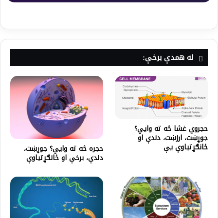
له همدې برخې:
حجروي غشا څه ته وايي؟
جوړښت، ارزښت، دندې او
ځانګړتیاوې یې
حجره څه ته وايي؟ جوړښت،
دندې، برخې او ځانګړتیاوې