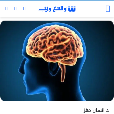
د انسان مغز