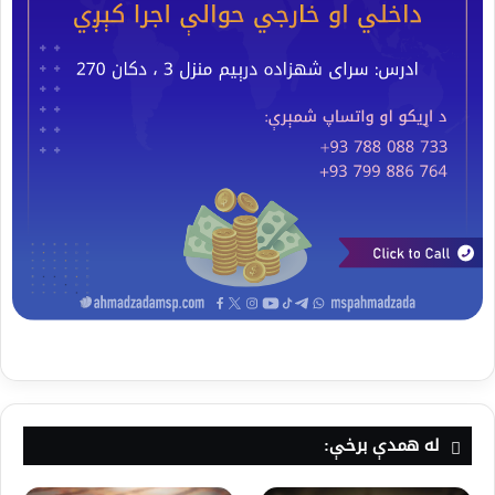
له همدې برخې: