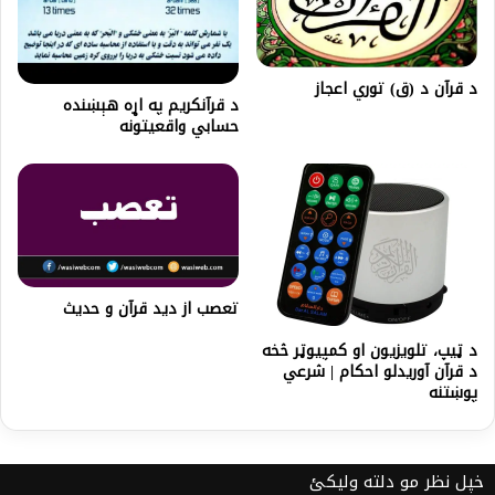
د قرآن د (ق) توري اعجاز
د قرآنکريم په اړه هېښنده
حسابي واقعيتونه
تعصب از دید قرآن و حدیث
د ټيپ، تلويزيون او کمپيوټر څخه
د قرآن آوريدلو احکام | شرعي
پوښتنه
خپل نظر مو دلته ولیکئ