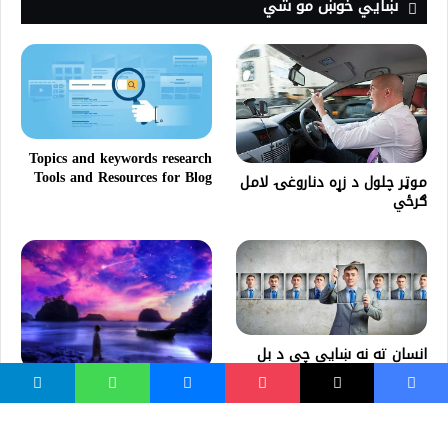
ښايي خوښ مو شي
Topics and keywords research
Tools and Resources for Blog
موټر چلول د زړه دناروغۍ لامل
ګرځي
انسان ته نه ښایي چې د بل
هم جنسه انسان تقلید وکړي |
د عبرت ګذر ګاه | شعر
غږ