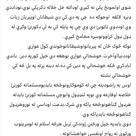
شوی اولمونځ پکي نه کيږي اودالله جل جلاله ذکرپکي نوي،نوداددې
ډېره لائقه اوجوګه ده چي په دې کي دي شيطانان اوپيريان زيات
وي اوددوی ټاټوبئ دي وي چي په پايله کي به ئې دکورنئ وګړي له
ډول ډول کړاوونوسره مخامخ کيږي .
نوکه څوک ځان له پيريانواوشيطانانوخوندي کول غواړي
اوددنيااوآخرت خوشحالي غواړي نوهغه دي خپل کورپه دين باندي
ابادکړي ځکه خوشحالي په دين کي ده،له دينه پرته په بل څه کي
خوشحالي نشته
اوس به راشودېته چي له کوموکارونوڅخه بايديومسلمانه کورنئ
خلاصه اوفارغه وي نوپه لنډډول وايوچي مسلمانه کورنئ بايدله
هرډول ګناهونوڅخه پاکه وي شرک،بدعت اوداسي له نوروهرډول
ګناهونوڅخه بايدپاکه وي.
دوی بايدپه خپل ورځني ژوندکي تربل هرڅه اسلام ته لومړيتوب
ورکوي نه رواج اونفسي خواهشاتوته .