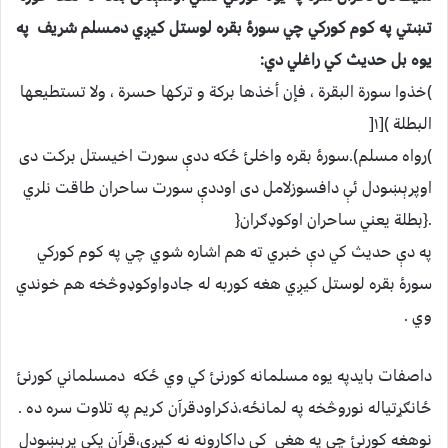
تښتي په کوم کورکي چي سورۀ بقره لوستل کيږي دمسلم شريف په
يوه بل حديث کي راغلي دي:
)خذوا سورة البقرة ، فإن أخذها بركة و تركها حسرة ، ولا تستطيعها
البطلة )[۱[
)رواه مسلم).سورۀ بقره واخلئ ځکه ددې سورت اخيستل برکت دی
اوپرېښودل ئې دافسوزلامل دی اوددې سورت ساحران طاقت نلري
.{بطلة يعني ساحران اوکوډګران{
په دې حديث کي دې خبري ته هم اشاره شوي چي په کوم کورکي
سورۀ بقره لوستل کيږي هغه کوربه له جادواوکوډوڅخه هم خوندي
وي .
داصفات بايدپه یوه مسلمانه کورنئ کي وي ځکه دمسلماني کورنئ
ځانګړتياله نوروڅخه په لمانځه،ذکراودقرآن کريم په تلاوت سره ده .
نوهغه کورنئ چي په هغې کي داکارونه نه کيږي،قرآن پکي پرېښودل