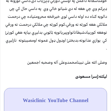
خومتاسفانه داعمل په اوسني دورکي ډېرزيات دی،داسي کورونه به
ډېرکم وي چي هغه له دې شيانو خالي وي په داسي حال کي چی
دالويه ګناه ده اوله داسي لوی خيرڅخه محرومتياده چي درحمت
ملائکي هغه کورته نه ورځي،کوم کورته چي ملائکي درحمت نه ورځي
نوهغه کوربيادشيطانانواوپيريانوپه ټاټوبي بدليږي بياپه هغي کورنئ
کي يوازي عذابونه،بدبختئ اوډول ډول غمونه اومصيبتونه نازليږي
.
وصلی الله علی نبينامحمدوعلی آله وصحبه اجمعين
ليکنه:إسرا مسعودی
Wasiclinic YouTube Channel