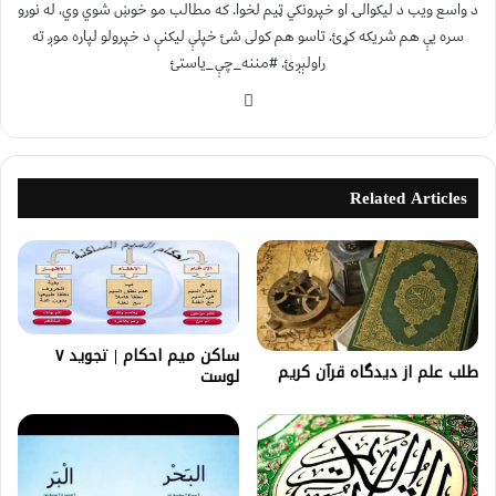
د واسع ویب د لیکوالۍ او خپرونکي ټیم لخوا. که مطالب مو خوښ شوي وي، له نورو
سره یې هم شریکه کړئ. تاسو هم کولی شئ خپلې لیکنې د خپرولو لپاره موږ ته
راولېږئ. #مننه_چې_یاستئ
Related Articles
ساکن میم احکام | تجوید ۷
طلب علم از ديدگاه قرآن کریم
لوست