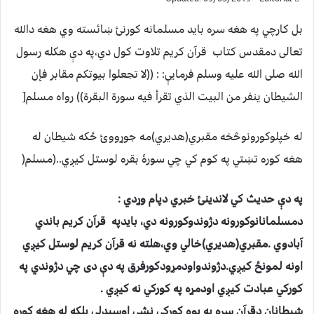
بل کارچي په هغه سره بايد مسلمانه کورنئ ښائسته وي هغه دالله
تعالی دمقدس کتاب قرآن کريم تلاوت کول دي،په دې هکله رسول
الله صلی الله عليه وسلم فرمايې: : ((لا تجعلوا بيوتكم مقابر فإن
الشيطان ينفر من البيت الذي تقرأ فيه سورة البقرة)) رواه مسلم[
له خپلوکورونوڅخه مقبري(هديري)مه جوړووئ ځکه شيطان له
هغه کوره تښتي په کوم کي چي سورۀ بقره لوستل کيږي..(مسلم(
په دې حديث کي لاندينئ خبري دپام وړدي :
دمسلمانانوکورونه دژوندوکورونه دي، بايدپه قرآن کريم باندي
آبادوي .مقبري(هديري)خالي وي،هلته نه قرآن کريم لوستل کيږي
اونه لمونځ کيږي.دژوندواودمړودکورفرق په دې دی چي دژوندي په
کورکي عبادت کيږي اودمړه په کورکي نه کيږي .
شيطانان دقرآن سره په يوه کورکي نشي اوسېدلی بلکه له هغه کوره