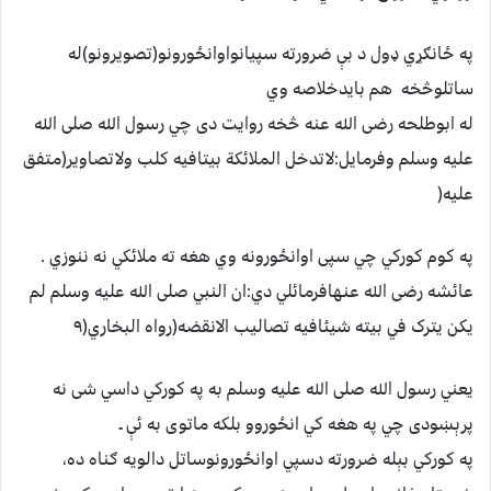
په ځانګړي ډول د بې ضرورته سپيانواوانځورونو(تصويرونو)له
ساتلوڅخه هم بايدخلاصه وي
له ابوطلحه رضی الله عنه څخه روايت دی چي رسول الله صلی الله
عليه وسلم وفرمايل:لاتدخل الملائکة بيتافيه کلب ولاتصاوير(متفق
عليه(
په کوم کورکي چي سپی اوانځورونه وي هغه ته ملائکي نه ننوزي .
عائشه رضی الله عنهافرمائلي دي:ان النبي صلی الله عليه وسلم لم
يکن يترک في بيته شيئافيه تصاليب الانقضه(رواه البخاري(۹
يعني رسول الله صلی الله عليه وسلم به په کورکي داسي شی نه
پرېښودی چي په هغه کي انځوروو بلکه ماتوی به ئې ـ
په کورکي بېله ضرورته دسپي اوانځورونوساتل دالويه ګناه ده،