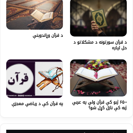
د قرآن وړاندوېنې
د قرآن سورتونه د مشکلاتو د
حل لپاره
۶۵۰۰ ژبو کې قرآن ولي په عربي
په قرآن کې د ریاضي معجزې
ژبه کې نازل کړل شو؟