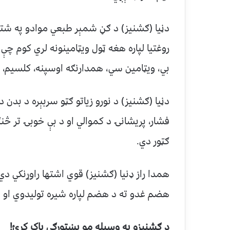
دڼیا (ګشنیز) د ګڼ شمېر طبعي موادو په شت
روغتیا لپاره هغه ټول ویټامینونه لري کوم چې 
بي، ویټامین سي، همدارنګه اوسپنه، کلسیم، پ
دڼیا (ګشنیز) د نورو زیاتو ګټو سربېره د بدن د
فشار، پریشانۍ د کموالي او د بې خوبۍ تر څنګ
ګټور دي.
همدا راز ډنیا (ګشنیز) قوي اشتها راوړنکي د
هضم غدو ته د هضم لپاره شیره تولیدوي او په
د ګشنیزو په وسیله مو پښتورګي پاک کړئ!