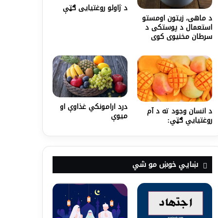
د ژاولو روغتیایی ګټې
د ماهی، زیتون اومستو
استعمال د پوستکی د
سرطان مخنیوی کوی
درد ارامونکي غذاوې او
د انسان وجود ته د آم
میوې
روغتیایي ګټي:
ښايي خوښ مو شي