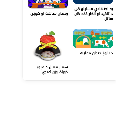
په اجتهادي مسایلو کې
رمضان میاشت او کورنۍ
د تاکید او انکار څخه ځان
ساتل
د ناروغ حیوان معاینه
سهار مهال د مېوې
خوراک وزن کموي