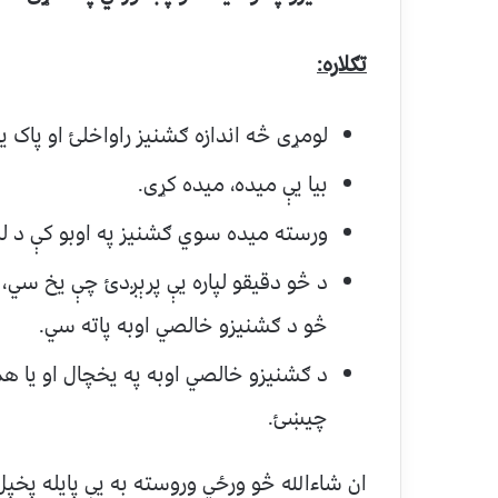
تګلاره
:
لومړی څه اندازه ګشنیز راواخلئ او پاک 
بیا یې میده، میده کړی.
ورسته میده سوي ګشنیز په اوبو کې د لس
د څو دقیقو لپاره يې پرېږدئ چې یخ سي، 
څو د ګشنیزو خالصي اوبه پاته سي.
د ګشنیزو خالصي اوبه په یخچال او یا ه
چیښئ.
ان شاءالله څو ورځي وروسته به یې پایله پخپل 