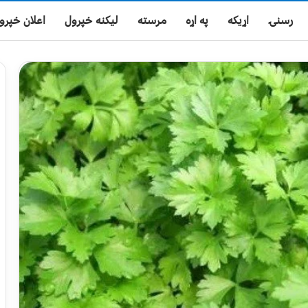
رسنۍ
اړیکه
په اړه
مرسته
لیکنه خپرول
اعلان خپرو