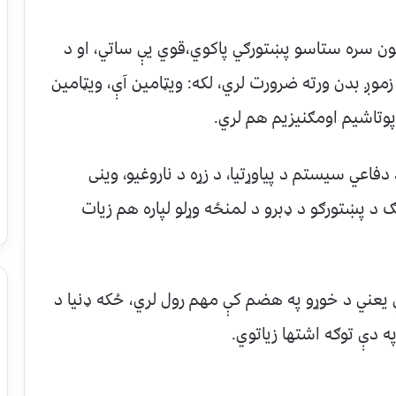
ون سره ستاسو پښتورګي پاکوي،قوي یې ساتي، او د
زموږ بدن ورته ضرورت لري، لکه: ویټامین آې، ویټامین
وتاشیم اومګنیزیم هم لري.
 دفاعي سیستم د پیاوړتیا، د زړه د ناروغیو، وینی
 د پښتورګو د ډبرو د لمنځه وړلو لپاره هم زیات
ي یعني د خوړو په هضم کې مهم رول لري، ځکه ډنیا د
 دې توګه اشتها زیاتوي.