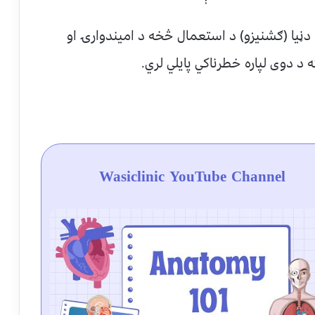
 دڼيا (ګشنیزو) د استعمال څخه د امیندوارۍ او
د دوی لپاره خطرناکي پایلي لري.
Wasiclinic YouTube Channel