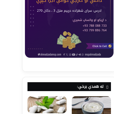
له همدې برخې: