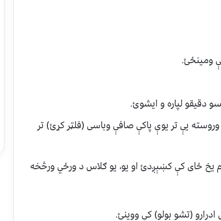
یې ومینځئ.
و دقیقو لپاره و ایشوئ.
وروسته یې تر یوې پاکې صافې وباسی (فلټر کړئ) تر
م یخ ځای کې کښېږدئ او یو، یو ګلاس د ورځي ورڅخه
ادرارو (تشو بولو) کې ووینئ.