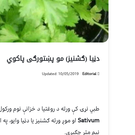
دڼیا (ګشنیز) مو پښتورګی پاکوي
Updated: 10/05/2019
Editorial
طبي نړۍ کې ورته د روغتیا د خزانې نوم ورک
Sativum
او موږ ورته ګشنیز یا دڼیا وایو، په 
نیم متر جګېږي.