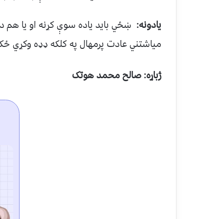
یادونه:
ښځي باید یاده سوې کړنه او یا هم د
میاشتني عادت پرمهال په کلکه ډډه وکړي ځکه 
ژباړه: صالح محمد هوتک