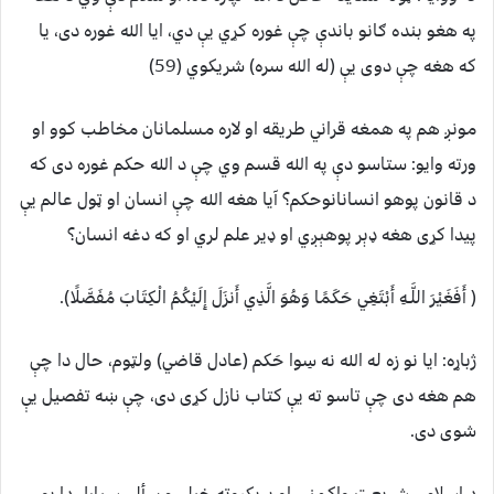
په هغو بنده ګانو باندې چې غوره كړي يې دي، ایا الله غوره دى، یا
كه هغه چې دوى يې (له الله سره) شریكوي (59)
مونږ هم په همغه قراني طريقه او لاره مسلمانان مخاطب کوو او
ورته وايو: ستاسو دې په الله قسم وي چې د الله حکم غوره دی که
د قانون پوهو انسانانوحکم؟ آيا هغه الله چې انسان او ټول عالم يې
پیدا کړی هغه ډېر پوهېږي او ډير علم لري او که دغه انسان؟
( أَفَغَيْرَ اللَّـهِ أَبْتَغِي حَكَمًا وَهُوَ الَّذِي أَنزَلَ إِلَيْكُمُ الْكِتَابَ مُفَصَّلًا).
ژباړه: ایا نو زه له الله نه سِوا حَكم (عادل قاضي) ولټوم، حال دا چې
هم هغه دى چې تاسو ته يې كتاب نازل كړى دى، چې ښه تفصیل يې
شوى دى.
د اسلامي شريعت واکمنۍ او پريکړوته خپلې مسألې سپارل دا يو