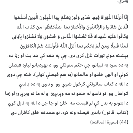
وکړي:
إِنَّا أَنزَلْنَا التَّوْرَاةَ فِيهَا هُدًى وَنُورٌ يَحْكُمُ بِهَا النَّبِيُّونَ الَّذِينَ أَسْلَمُوا
لِلَّذِينَ هَادُوا وَالرَّبَّانِيُّونَ وَالْأَحْبَارُ بِمَا اسْتُحْفِظُوا مِن كِتَابِ اللَّـهِ
وَكَانُوا عَلَيْهِ شُهَدَاءَ فَلَا تَخْشَوُا النَّاسَ وَاخْشَوْنِ وَلَا تَشْتَرُوا بِآيَاتِي
ثَمَنًا قَلِيلًا وَمَن لَّمْ يَحْكُم بِمَا أَنزَلَ اللَّـهُ فَأُولَـٰئِكَ هُمُ الْكَافِرُونَ
بېشكه مونږ تورات نازل كړى دى، چې په هغه كې هدایت او رڼا ده،
په ده سره به نبیانو، چې حكم منونكي وو، د یهودیانو لپاره فیصلې
كولې او الهي خلقو او عالمانو (به هم فیصلې كولې)، ځكه چې دوى
د الله د كتاب ساتونكي ګرځول شوي وو او دوى په ده باندې
ګواهان وو، نو تاسو له خلقو نه مه وېرېږئ او له ما نه وېرېږئ او زما
د ایتونو په بدل كې لږ قیمت مه اخلئ او چا چې د الله په نازل كړي
(كتاب، قانون) باندې فیصله ونه كړه، نو همدغه خلق كافران دي
(44) (سورة المائده)