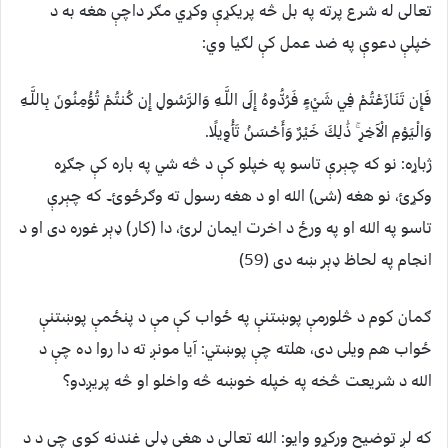
تعالی له شرع پرته په بل څه پريکړې وکړي مګر داچې هغه به د
خپلې دعوې په ضد عمل کې لګيا وي:
فَإِن تَنَازَعْتُمْ فِي شَيْءٍ فَرُدُّوهُ إِلَى اللَّـهِ وَالرَّسُولِ إِن كُنتُمْ تُؤْمِنُونَ بِاللَّـهِ
وَالْيَوْمِ الْآخِرِ ۚ ذَٰلِكَ خَيْرٌ وَأَحْسَنُ تَأْوِيلًا.
ژباړه: نو كه چېرې تاسو په خپلو كې د څه شي په باره كې جګړه
وكړئ، نو هغه (شى) الله او د هغه رسول ته وګرځوئ۔ كه چېرې
تاسو په الله او په ورځ د اخرت ایمان لرئ، دا (كار) ډېر غوره دى او د
انجام په لحاظ ډېر ښه دى (59)
ګمان کوم د څلورمې پوښتنې په ځواب کې مې د پنځمې پوښتنې
ځواب هم ويلی دی، هلته چې پوښتي: آيا مونږ ته دا روا ده چې د
الله د شريعت څخه په خپله خوښه څه واخلو او څه پريږدو؟
که لږ توضيح ورکړو وايو: الله تعالی د هغې ډلې غندنه کوي چې د د