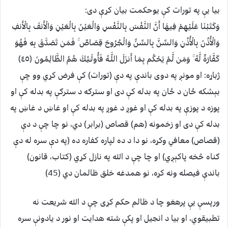
بيا يې په تورات کې یوحکمت بيان کړې دی:
وَكَتَبْنَا عَلَيْهِمْ فِيهَا أَنَّ النَّفْسَ بِالنَّفْسِ وَالْعَيْنَ بِالْعَيْنِ وَالْأَنفَ بِالْأَنفِ
وَالْأُذُنَ بِالْأُذُنِ وَالسِّنَّ بِالسِّنِّ وَالْجُرُوحَ قِصَاصٌ ۚ فَمَن تَصَدَّقَ بِهِ فَهُوَ
كَفَّارَةٌ لَّهُ ۚ وَمَن لَّمْ يَحْكُم بِمَا أَنزَلَ اللَّـهُ فَأُولَـٰئِكَ هُمُ الظَّالِمُونَ ﴿٤٥﴾
ژباړه: او مونږ په دوى باندې په دې (تورات) كې فرض كړي وو چې
بېشكه ځان د ځان په بدله كې دى او سترګه د سترګې په بدله كې او
پوزه د پوزې په بدله كې او غوږ د غوږ په بدله كې او غاښ د غاښ په
بدله كې دى او زخمونه (هم) قصاص (برابر) دي، نو چا چې د دې
(قصاص) معافي وكړه، نو دا د ده لپاره كفاره ده (په دې سره له دې
ګناه څخه پاكېږي) او چا چې د الله په نازل كړي (كتاب، قانون)
باندې فیصله ونه كړه، نو همدغه خلق ظالمان دي (45)
ورپسې يې پرهغو چا د ظالم حکم کړی چې د الله شريعت نه
تطبيقوي، او بيا د انجيل او پکې شته هدايت او نور د يادونې سره