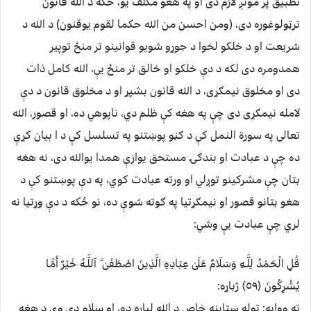
تطبيق پر مونږ لازم دی او په هغو مکلف يو، ځکه د الله قانون
ترټولوغوره دی، (ومن احسن من الله حکما لقوم يوقنون) د الله د
شريعت او د خلکو لخوا د جوړو شويو قوانينو تر منځ توپير
همدومره دی لکه د دې خلکو او خالق تر منځ يې، الله کامل ذات
دی او مخلوق نيمګړی، د الله قانون بشپړ او د مخلوق قانون د دې
لامله نيمګړی دی چې په هغه کې ظلم دي، ناپوهي ده، او قصور، الله
تعالی په سورة النمل کې د ګڼو پوښتنو په تسلسل کې د ا بيان کړې
ده چې د عبادت او بندګۍ مستحق يوازې همدا یوالله دی، نه هغه
بتان چې مشرکينو توږلي او ورته عبادت کوي، په دې پوښتنو کې د
هغو بتانو قصور او نيمګړتيا په ګوته شوې ده، نو ځکه د دې وړتيا نه
لري چې عبادت يې وشي:
قُلِ الْحَمْدُ لِلَّـهِ وَسَلَامٌ عَلَىٰ عِبَادِهِ الَّذِينَ اصْطَفَىٰ ۗ آللَّـهُ خَيْرٌ أَمَّا
يُشْرِكُونَ ﴿٥٩﴾ ژباړه:
ته ووایه: ټوله ستاينه خاص د الله لپاره ده، او سلام دې وي د هغه