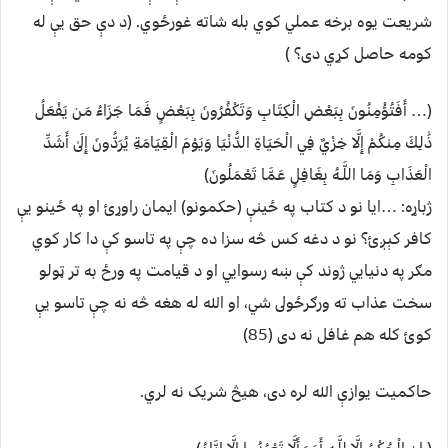
شريعت يوه برخه عملي کوي بله شاته غورځوي. (د دې حق يې له
کومه حاصل کړي دی؟ )
(… أَفَتُؤْمِنُونَ بِبَعْضِ الْكِتَابِ وَتَكْفُرُونَ بِبَعْضٍ فَمَا جَزَاءُ مَن يَفْعَلُ
ذَٰلِكَ مِنكُمْ إِلَّا خِزْيٌ فِي الْحَيَاةِ الدُّنْيَا وَيَوْمَ الْقِيَامَةِ يُرَدُّونَ إِلَىٰ أَشَدِّ
الْعَذَابِ وَمَا اللَّـهُ بِغَافِلٍ عَمَّا تَعْمَلُونَ)
ژباړه: …ایا نو د كتاب په ځينې (حكمونو) ایمان راوړئ او په ځینو يې
كافر كېږئ؟ نو د دغه كس څه سزا ده چې په تاسو كې دا كار كوي
مګر په دنيايي ژوند كې ښه رسوايي او د قیامت په ورځ به تر ټولو
سخت عذاب ته ورګرځولى شي، او الله له هغه څه نه چې تاسو يې
كوئ كله هم غافل نه دى (85)
حاکميت يوازې الله لره دی، هيڅ شريک نه لري.