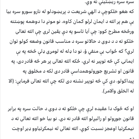
سره سره ريښتيني نه وي.
که هغو خلکوچې د الهي شريعت د پريښودلو له نارو سورو سره بيا
يې هم پر الله د ايمان لرلو ګمان کاوه، نو مونږ دا دوهمه پوښتنه
ورڅخه مطرح کوو: چې آيا تاسو په دې يقين لری چې الله تعالی
خلکو ته د د دوی د حالاتو سره د مناسب قانون وضعه کولو توان
لري؟ که ځواب يې منفي ؤ، نو دا ډله له لومړی ډلې څخه په بې
ايمانۍ کې څه توپير نه لري، ځکه الله تعالی پر هر څه قادر دی، په
قانون او تشريع جوړولوهمداسې قادر دی لکه د مخلوق په
پيداکولو، دې کې څه توپير نشته دی لکه چې الله تعالی فرمايې: (الا
له الخلق والامر).
او که څوک دا عقيده لرې چې خلکو ته د دوی د حالت سره په برابر
قانون جوړولو او راليږلو الله قادر نه دی. نو بيا خو الله تعالی ته د
نيمګړتيا اوعجز نسبت کوي، الله تعالی له نيمګړتياوو ډير اوچت
دي.