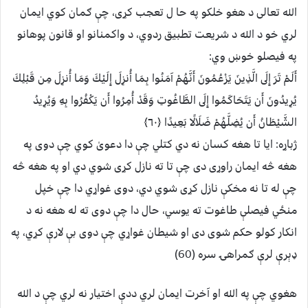
الله تعالی د هغو خلکو په حا ل تعجب کړی، چې ګمان کوي ايمان
لري خو د الله د شريعت تطبيق ردوي، د واکمنانو او قانون پوهانو
په فيصلو خوښ وي:
أَلَمْ تَرَ إِلَى الَّذِينَ يَزْعُمُونَ أَنَّهُمْ آمَنُوا بِمَا أُنزِلَ إِلَيْكَ وَمَا أُنزِلَ مِن قَبْلِكَ
يُرِيدُونَ أَن يَتَحَاكَمُوا إِلَى الطَّاغُوتِ وَقَدْ أُمِرُوا أَن يَكْفُرُوا بِهِ وَيُرِيدُ
الشَّيْطَانُ أَن يُضِلَّهُمْ ضَلَالًا بَعِيدًا ﴿٦٠﴾
ژباړه: ایا تا هغه كسان نه دي كتلي چې دا دعویٰ كوي چې دوى په
هغه څه ایمان راوړى دى چې تا ته نازل كړى شوي دي او په هغه څه
چې له تا نه مخكې نازل كړى شوي دي، دوى غواړي دا چې خپل
منځي فیصلې طاغوت ته یوسي، حال دا چې دوى ته له هغه نه د
انكار كولو حكم شوى دى او شیطان غواړي چې دوى بې لارې كړي، په
ډېرې لرې ګمراهۍ سره (60)
هغوي چې په الله او آخرت ايمان لري ددې اختيار نه لري چې د الله