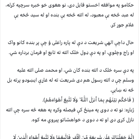
حکامو په موافقه اخستو قايل دی، نو هغوی خو خبره سرچپه کړله،
له عبد څخه يې معبود، له الله څخه يې بنده او له سيد څخه يې
غلام جوړ کړ.
حال داچې الهي شريعت د دې له پاره راغلی ؤ چې پر بنده ګانو واک
او راج وچلوي، او په دې ډول خلک الله ته تابع او فرمان برداره شي.
په دې سره خلک د الله بنده ګان شي، او محمد صلی الله عليه
وسلم چې د الله رسول هم دی شريعت ته له غاړې ايښودو پرته بل
څه نه ښايې.
( فَاحْكُم بَيْنَهُم بِمَا أَنزَلَ اللَّـهُ ۖ وَلَا تَتَّبِعْ أَهْوَاءَهُمْ).
ژباړه: نو ته د دوى په مینځ كې فیصله وكړه په هغه څه سره چې الله
نازل كړى دى او ته د دوى د خواهشاتو پیروي مه كوه.
(ثُمَّ جَعَلْنَاكَ عَلَىٰ شَرِيعَةٍ مِّنَ الْأَمْرِ فَاتَّبِعْهَا وَلَا تَتَّبِعْ أَهْوَاءَ الَّذِينَ لَا