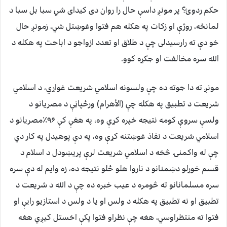
حکم ردوئ؟ پر مونږ داسې حال را روان دی کيدای شي سبا بل سبا د
لمانځه، روژې او زکات په هکله هم فتوا وغوښتل شي، زمونږ حال
خو دې ته رارسيدلی چې د طلاق او تعدد ازواجو د اباحت په هکله د
الله سره مخالفت او جګړه کوو.
مونږ ته دا جوته ده چې ولسونه اسلامي شريعت غواړي، د اسلامي
شريعت د تطبيق په هکله چې (الأهرام) ورځپاڼې د مصريانو د
ولسې سروې کومه نتيجه خپره کړې وه، په هغې کې ۹۶٪مصريانو د
اسلامي شريعت د نفاذ غوښتنه کړې وه، په دې پوهيدل په کار دي
چې له واکمنۍ څخه د اسلامي شريعت لرې پريښودل د اسلام د
قسم خوړلو دښمنانو د ناروا هلو ځلو نتيجه ده، زه وايم له دې سره
سره مسلمانانو ته څومره د عيب خبره ده چې د الله د شريعت د
تطبيق او نه تطبيق په هکله د ولس او يا د ولس د استازيو رايې او
فتوا ته منتظراوسي، هغه چې نظراو فتوا پکې اخستل کيږي هغه