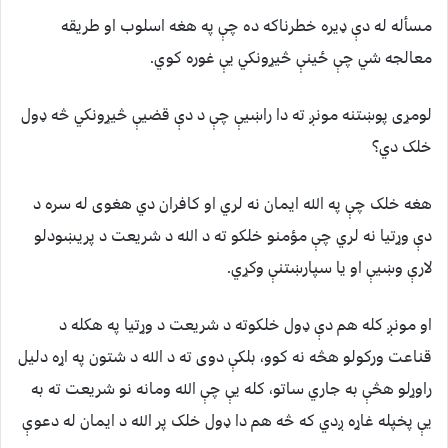
مسأله له دې ډيره خطرناکه ده چې په هغه اسلوب او طريقه
معالجه شي چې ځينې څیړونکي يې غوره کوي.
لومړی پوښتنه مونږ ته دا راښيې چې د دې قضيې څیړونکي څه ډول
خلک دي؟
هغه خلک چې په الله ايمان نه لري او کافران دي هغوی له سره د
دې وړتيا نه لري چې مؤمنو خلکو ته د الله د شريعت د پريښودلو
لارې وښيې او يا سپارښتنې وکړي.
او مونږ کله هم دې ډول خلکوته د شريعت د وړتيا په هکله د
قناعت ورکولو هڅه نه کوو، بلکې دوی ته د الله د شتون په اړه دليل
راوړلو هڅې به جاري ساتو، کله يې چې الله ومانه نو شريعت ته به
يې پخپله غاړه ږدي که څه هم دا ډول خلک پر الله د ايمان له دعوې