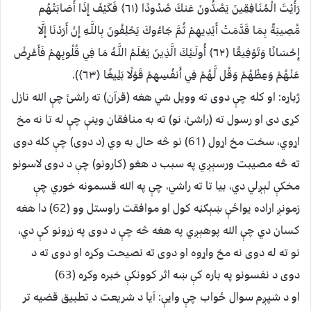
رَأَيْتَ الْمُنَافِقِينَ يَصُدُّونَ عَنكَ صُدُودًا ﴿٦١﴾ فَكَيْفَ إِذَا أَصَابَتْهُم
مُّصِيبَةٌ بِمَا قَدَّمَتْ أَيْدِيهِمْ ثُمَّ جَاءُوكَ يَحْلِفُونَ بِاللَّـهِ إِنْ أَرَدْنَا إِلَّا
إِحْسَانًا وَتَوْفِيقًا ﴿٦٢﴾ أُولَـٰئِكَ الَّذِينَ يَعْلَمُ اللَّـهُ مَا فِي قُلُوبِهِمْ فَأَعْرِضْ
عَنْهُمْ وَعِظْهُمْ وَقُل لَّهُمْ فِي أَنفُسِهِمْ قَوْلًا بَلِيغًا ﴿٦٣﴾).
ژباړه: او كله چې دوى ته وویل شي هغه (قرآن) ته راشئ چې الله نازل
كړى دى او رسول ته (راشئ، نو) ته به منافقان وینې چې له تا نه مخ
اړوي، سخت مخ اړول (61) نو څه حال به وي (د دوى) چې كله دوى
ته څه مصیبت ورسېږي په سبب د هغو (كارونو) چې د دوى لاسونو
مخكې لېږلي دي، بیا تا ته راشي، چې په الله قسمونه خوري چې
زمونږ اراده يواځې ښېګڼه كول او موافقت راوستل وو (62) دا هغه
كسان دي چې الله پوهېږي په هغه څه چې د دوى په زړونو كې دي،
نو ته له دوى نه مخ واړوه او دوى ته نصیحت وكړه او دوى ته د
دوى د نفسونو په باره كې ښه اثر كوونكې خبره وكړه (63)
او د شپږم سوال ځواب چې وايې: آيا د شريعت د تطبيق قضيه تر