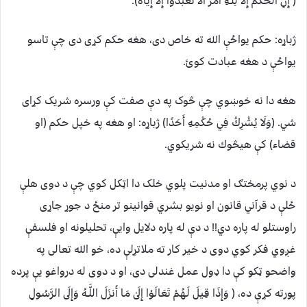
( إِنِ الْحُكْمُ إِلَّا لِلَّـهِ أَمَرَ أَلَّا تَعْبُدُوا إِلَّا إِيَّاهُ).
ژباړه: حكم يواځې الله ته خاص دى، هغه حكم كړى دى چې تاسو
يواځې د هغه عبادت كوئ.
هغه دا نه خوښوي چې څوک په دې صفت کې ورسره شريک کړای
شي. (وَلَا يُشْرِكُ فِي حُكْمِهِ أَحَدًا) ژباړه: او هغه په خپل حكم (او
قضاء) كې هیڅوك نه شریكوي.
د نوي پرمختګ او مدنيت پلوي خلک دا اټکل کوي چې د دوی هلې
ځلې د قرآني قانون او نويو بشري قوانينو تر منځ د جوړ جاړی
راوستلو له پاره دي!! د دې له پاره دلايل وايې، تحليلونه او فلسفې
غږوي فکر کوي دوی د خیر کار ته ملاتړلې ده، خو الله تعالی په
واضحو ټکو کې دا ډول عمل غندلی دی، او د دوی له درواغو يې پرده
پورته کړې ده، ( وَإِذَا قِيلَ لَهُمْ تَعَالَوْا إِلَىٰ مَا أَنزَلَ اللَّـهُ وَإِلَى الرَّسُولِ