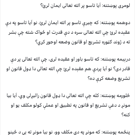
لومړی پوښتنه: آيا تاسو پر الله تعالی ايمان لرئ؟
دوهمه پوښتنه: که چيرې تاسو پر الله ايمان لرئ، نو آيا تاسو په دې
عقېده لرئ چې الله تعالی سره د دې قدرت او ځواک شته چې بشر
ته د ژوند ګټوره تشريع او قانون وضعه اوجوړ کړي؟
درېيمه پوښتنه: که تاسو باور او عقيده لری، چې الله تعالی پر دې
قادر دی؟ نو آيا پردې هم عقېده لرئ چې الله تعالی دا ډول قانون او
تشريع وضعه کړې ده؟
څلورمه پوښتنه: کله چې الله تعالی دا ډول قانون راليږلی وي، آيا بيا
مونږ د دغې تشريع او قانون په تطبيق او عملې کولو مکلف يو او
کنه؟
پنځمه پوښتنه: که مونږ په دې مکلف وو، نو بيا مونږ ته يې د ځينو