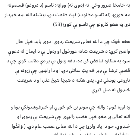
به خامخا ضرور وځي، ته (دوى ته) ووایه: تاسو (د دروغو) قسمونه
مه خورئ، (له تاسو مطلوب) نېك طاعت دى، بېشكه الله ښه خبردار
دى په هغو كارونو چې تاسو يې كوئ (53)
هغه څوک چې د الله تعالی شريعت ردوي، دوی بايد خپل حال
واضح کړي: د شريعت شاته غورځول او ردول يې د ايمان له دعوې
سره په ښکاره تناقض کې ده، دغه ردول يې پر دې دلالت کوي چې د
قضيې ترشا يې ډير څه پټ ساتلي دي، او دا راښيې چې زړونه يې
ناروغۍ پوښلي دي، پدې هکله د هيچا هيڅ عذر، او د شريعت
ځنډول نه منل کيږي.
زه لوړه کوم : والله چې مونږ يې خواخوږي او خيرغوښتونکي يو،او
الله تعالی پر هغو خپل غضب راليږي چې شريعت يې ردوي او
ځنډوي، خو دا ياد ولرئ چې د الله تعالی غضب عام دي. ( وَاتَّقُوا