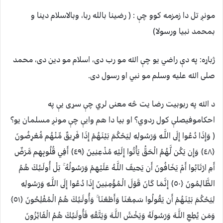
مونږ تل دا زمزمه کوو چې : ( رضينا بالله ربا، وبالاسلام دينا و
بمحمد نبيا ورسولا)
ژباړه: په دې راضي یو چې الله مو رب دی، اسلام مو دين دی، محمد
صلی الله علیه وسلم مو نبي او رسول دی.
د الله په ربوبيت رضا يت څه معنی لري چې سړی يې په
احکاموفيصلې کول ردوي؟ او بيا دا هم وايې چې مونږ مسلمان يو؟
( وَإِذَا دُعُوا إِلَى اللَّـهِ وَرَسُولِهِ لِيَحْكُمَ بَيْنَهُمْ إِذَا فَرِيقٌ مِّنْهُم مُّعْرِضُونَ
﴿٤٨﴾ وَإِن يَكُن لَّهُمُ الْحَقُّ يَأْتُوا إِلَيْهِ مُذْعِنِينَ ﴿٤٩﴾ أَفِي قُلُوبِهِم مَّرَضٌ
أَمِ ارْتَابُوا أَمْ يَخَافُونَ أَن يَحِيفَ اللَّـهُ عَلَيْهِمْ وَرَسُولُهُ ۚ بَلْ أُولَـٰئِكَ هُمُ
الظَّالِمُونَ ﴿٥٠﴾ إِنَّمَا كَانَ قَوْلَ الْمُؤْمِنِينَ إِذَا دُعُوا إِلَى اللَّـهِ وَرَسُولِهِ
لِيَحْكُمَ بَيْنَهُمْ أَن يَقُولُوا سَمِعْنَا وَأَطَعْنَا ۚ وَأُولَـٰئِكَ هُمُ الْمُفْلِحُونَ ﴿٥١﴾
وَمَن يُطِعِ اللَّـهَ وَرَسُولَهُ وَيَخْشَ اللَّـهَ وَيَتَّقْهِ فَأُولَـٰئِكَ هُمُ الْفَائِزُونَ