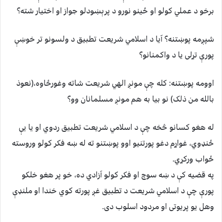
برخو د عملي کولو او ځينو نورو د پرېښودلو جواز او اختيار شته؟
شپږمه پوښتنه؟ آيا د اسلامي شريعت تطبيق د ولسونو تر خوښې
پورې تړلی يا د واکمنانو؟
اوومه پوښتنه: کله چې مونږ الهي شريعت شاته وغورځاوه،(نعوذ
بالله من ذلک) نو بيا به هم مونږ مسلمانان وو؟
له هغو کسانو څخه چې د اسلامي شريعت تطبيق ردوي او يا يې
ځنډوي، غواړم دغو پورتنيو اوو پوښتنو ته له ښه فکر کولو وروسته
ځواب ورکړي.
په قضيه کې د ښه سوچ او فکر کولو آزادي ده، خو پر هغو خلکو
پورې چې د اسلامي شريعت د تطبيق غږ پورته کوي خندا او ملنډې
وهل يو پريوتی او مردود اسلوب دی.