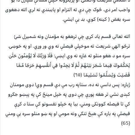
واجب امر دی، څوک چې دې ته التزام او پایبندي نه لري الله دهغوی
سره بغض ( کينه) کوي، بد يې ايشي.
الله تعالی قسم ياد کړی چې ترهغو به مؤمنان ونه شميرل شئ
ترڅو الهي شريعت ته موخپلې فيصلې نه وي ور وړي. او په خوښۍ
سره مو د هغو منلو ته غاړه نه وي ايښې: فَلَا وَرَبِّكَ لَا يُؤْمِنُونَ حَتَّىٰ
يُحَكِّمُوكَ فِيمَا شَجَرَ بَيْنَهُمْ ثُمَّ لَا يَجِدُوا فِي أَنفُسِهِمْ حَرَجًا مِّمَّا
قَضَيْتَ وَيُسَلِّمُوا تَسْلِيمًا ﴿٦٥﴾
ژباړه: پس داسې نه ده، ستاپه رب مې دې قسم وي! دوى مومنان
كېدى نشي تر هغه پورې چې دوى په خپل مینځ كې په پېښو جګړو
كې تا فیصله كوونكى ومني، بیا په خپلو نفسونو كې ستا د كړې
فیصلې په باره كې هېڅ تنګي ونه مومي او په ښو منلو سره يې ومني
(65)