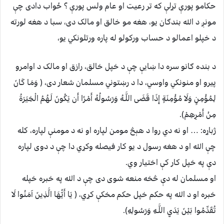
حکامو پورې تړلې که تر رعيت او عام ولس پورې ؟ ځواب دادی چې
مونږ د الله بندګان يو، هغه مو خالق او مالک دی، سبا د هغه لورته
د خپلو اعمالو د حساب ورکولو له پاره ورتلونکي يو،
د بنده ګانو سره دا ښايې چې د خپل خالق، رازق او مالک د اوامرو
پیرو او منونکي واوسي، دا د رښتوني مسلمان شعار دی، ( وَمَا كَانَ
لِمُؤْمِنٍ وَلَا مُؤْمِنَةٍ إِذَا قَضَى اللَّـهُ وَرَسُولُهُ أَمْرًا أَن يَكُونَ لَهُمُ الْخِيَرَةُ
مِنْ أَمْرِهِمْ).
ژباړه: … او نه دي روا د هېڅ مومن لپاره او نه د مومنې لپاره، كله
چې الله او د هغه رسول د یو كار فیصله وكړي دا چې د دوى لپاره
دې په خپل كار كې اختیار وي.
او مسلمان له دې څخه منعه شوی دی چې د الله په خبره خپله
خبره او د الله په حکم خپل حکم مخکې کړي، ( يَا أَيُّهَا الَّذِينَ آمَنُوا لَا
تُقَدِّمُوا بَيْنَ يَدَيِ اللَّـهِ وَرَسُولِهِ).