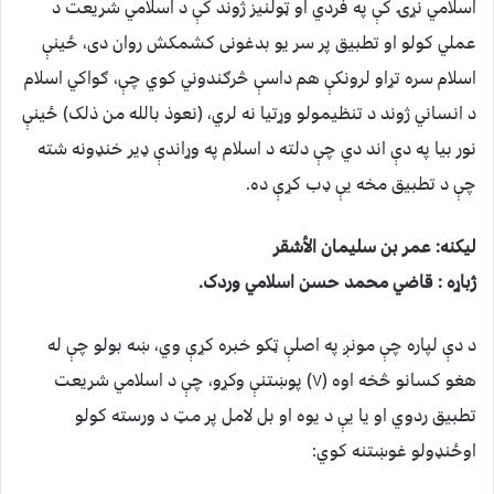
اسلامي نړۍ کې په فردي او ټولنیز ژوند کې د اسلامي شريعت د
عملي کولو او تطبيق پر سر يو بدغونی کشمکش روان دی، ځينې
اسلام سره تړاو لرونکې هم داسې څرګندوني کوي چې، ګواکي اسلام
د انساني ژوند د تنظيمولو وړتيا نه لري، (نعوذ بالله من ذلک) ځينې
نور بيا په دې اند دي چې دلته د اسلام په وړاندې ډير خنډونه شته
چې د تطبيق مخه يې ډب کړې ده.
لیکنه: عمر بن سليمان الأشقر
ژباړه : قاضي محمد حسن اسلامي وردک.
د دې لپاره چې مونږ په اصلې ټکو خبره کړې وي، ښه بولو چې له
هغو کسانو څخه اوه (۷) پوښتنې وکړو، چې د اسلامي شريعت
تطبيق ردوي او يا يې د يوه او بل لامل پر مټ د ورسته کولو
اوځنډولو غوښتنه کوي: