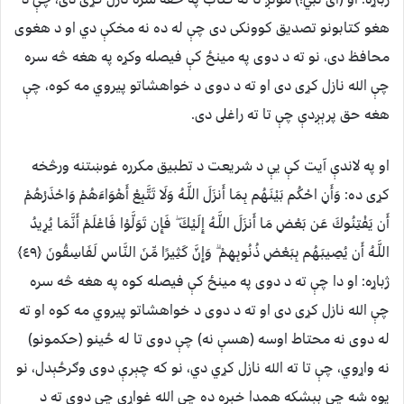
هغو كتابونو تصدیق كوونكى دى چې له ده نه مخكې دي او د هغوى
محافظ دى، نو ته د دوى په مینځ كې فیصله وكړه په هغه څه سره
چې الله نازل كړى دى او ته د دوى د خواهشاتو پیروي مه كوه، چې
هغه حق پرېږدې چې تا ته راغلى دى.
او په لاندې آيت کې يې د شريعت د تطبيق مکرره غوښتنه ورڅخه
کړی ده: وَأَنِ احْكُم بَيْنَهُم بِمَا أَنزَلَ اللَّـهُ وَلَا تَتَّبِعْ أَهْوَاءَهُمْ وَاحْذَرْهُمْ
أَن يَفْتِنُوكَ عَن بَعْضِ مَا أَنزَلَ اللَّـهُ إِلَيْكَ ۖ فَإِن تَوَلَّوْا فَاعْلَمْ أَنَّمَا يُرِيدُ
اللَّـهُ أَن يُصِيبَهُم بِبَعْضِ ذُنُوبِهِمْ ۗ وَإِنَّ كَثِيرًا مِّنَ النَّاسِ لَفَاسِقُونَ ﴿٤٩﴾
ژباړه: او دا چې ته د دوى په مینځ كې فیصله كوه په هغه څه سره
چې الله نازل كړى دى او ته د دوى د خواهشاتو پیروي مه كوه او ته
له دوى نه محتاط اوسه (هسې نه) چې دوى تا له ځینو (حكمونو)
نه واړوي، چې تا ته الله نازل كړي دي، نو كه چېرې دوى وګرځېدل، نو
پوه شه چې بېشكه همدا خبره ده چې الله غواړي چې دوى ته د