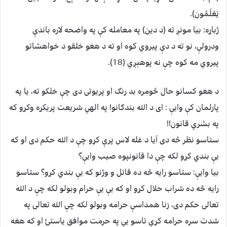
يَعْلَمُون).
ژباړه: بیا مونږ ته (د دين) په معامله كې په واضحه لاره باندې
ودرولې، نو ته د دې پیروي كوه او ته د هغو خلقو د خواهشاتو
پیروي مه كوه چې نه پوهېږي (18).
د هغو کسانو حال څومره بد رنګ او پريوتی دی چې خلکو ته، يا په
پارلمان کې وايې : ای د الله بندګانو! په الهي شريعت پريکړه وکړو که
په بشري قانون!!
ستاسو نظر څه دی آيا د غله لاس پرې کړو چې د الله حکم دی او که
يې بندي کړو لکه چې دا قانونپوه صيب وايې؟
بيا وايې: ستاسو رايه څه ده قاتل و وژنو که يې بندي کړو؟ ستاسو
رايه څه ده شراب حلال کړو او که يې يې حرام وبولو لکه چې د الله
تعالی حکم دی، زنا همداسې حرامه وبولو لکه چې الله تعالی په
شدت سره حرامه کړې تاسو يې په حرمت موافق ياستئ او که هغه