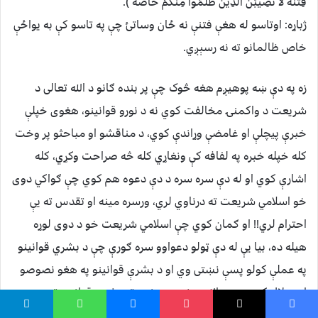
فِتْنَةً لَّا تُصِيبَنَّ الَّذِينَ ظَلَمُوا مِنكُمْ خَاصَّةً ۖ).
ژباړه: اوتاسو له هغې فتنې نه ځان وساتئ چې په تاسو كې به يواځې
خاص ظالمانو ته نه رسېږي.
زه په دې ښه پوهيږم هغه څوک چې پر بنده ګانو د الله تعالی د
شريعت د واکمنۍ مخالفت کوي نه د نورو قوانينو، هغوی خپلې
خبرې پيچلې او غامضې وړاندې کوي، د مناقشو او مباحثو پر وخت
کله خپله خبره په لفافه کې ونغاړي کله څه صراحت وکړي، کله
اشارې کوي او له دې سره سره د دې دعوه هم کوي چې ګواکي دوی
خو اسلامي شريعت ته درناوي لري، ورسره مينه او تقدس ته يې
احترام لري!! او ګمان کوي چې اسلامي شريعت خو د دوی لوړه
هيله ده، بیا يې له دې ټولو دعواوو سره ګورې چې د بشري قوانينو
په عملې کولو پسې نښتی وي او د بشرې قوانينو په هغو نصوصو
استدلال کوي چې د الله د شريعت نه پرته بشري قوانينو ته د
پريکړو صلاحيت ورکوي.