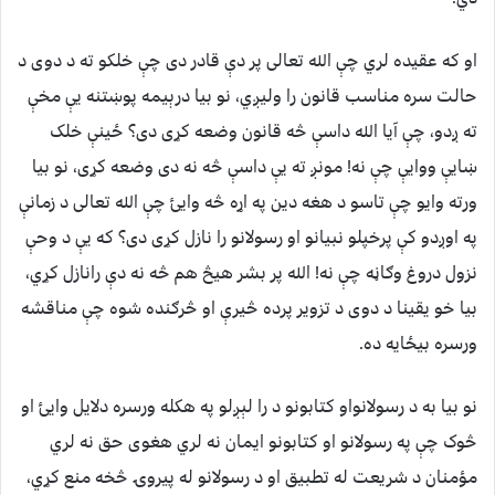
او که عقيده لري چې الله تعالی پر دې قادر دی چې خلکو ته د دوی د
حالت سره مناسب قانون را ولیږي، نو بيا درېيمه پوښتنه يې مخې
ته ږدو، چې آيا الله داسې څه قانون وضعه کړی دی؟ ځينې خلک
ښايې ووايې چې نه! مونږ ته يې داسې څه نه دی وضعه کړی، نو بيا
ورته وايو چې تاسو د هغه دين په اړه څه وايئ چې الله تعالی د زمانې
په اوږدو کې پرخپلو نبيانو او رسولانو را نازل کړی دی؟ که يې د وحې
نزول دروغ وګاڼه چې نه! الله پر بشر هيڅ هم څه نه دې رانازل کړي،
بیا خو یقينا د دوی د تزویر پرده څيرې او څرګنده شوه چې مناقشه
ورسره بيځايه ده.
نو بيا به د رسولانواو کتابونو د را لېږلو په هکله ورسره دلايل وايئ او
څوک چې په رسولانو او کتابونو ايمان نه لري هغوی حق نه لري
مؤمنان د شريعت له تطبيق او د رسولانو له پيروۍ څخه منع کړي،