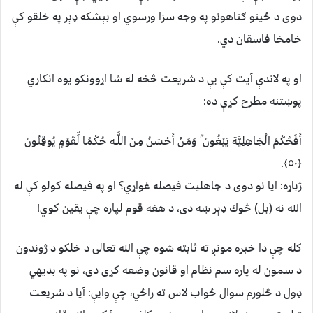
دوى د ځینو ګناهونو په وجه سزا ورسوي او بېشكه ډېر په خلقو كې
خامخا فاسقان دي.
او په لاندې آيت کې يې د شريعت څخه له شا اړوونکو يوه انکاري
پوښتنه مطرح کړې ده:
أَفَحُكْمَ الْجَاهِلِيَّةِ يَبْغُونَ ۚ وَمَنْ أَحْسَنُ مِنَ اللَّـهِ حُكْمًا لِّقَوْمٍ يُوقِنُونَ
﴿٥٠﴾.
ژباړه: ایا نو دوى د جاهلیت فیصله غواړي؟ او په فیصله كولو كې له
الله نه (بل) څوك ډېر ښه دى، د هغه قوم لپاره چې یقین كوي!
کله چې دا خبره مونږ ته ثابته شوه چې الله تعالی د خلکو د ژوندون
د سمون له پاره سم نظام او قانون وضعه کړی دی، نو په بديهي
ډول د څلورم سوال ځواب لاس ته راځي، چې وايې: آيا د شريعت