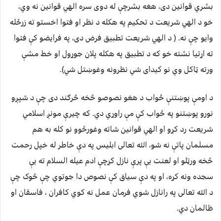
بشري قوانين دی، هغه بشرچې له دوی سره الهي قوانين نه وي،
خو د الهي شريعت د تحکيم په هکله د نظر او فتوا اخستو ته زرځله
وايو چې نه. ( د الهي شريعت تطبيق فرض دی، په فرايضو کې فتوا
ته اړتيا نشته خو که د تطبيق په هکله پلان جوړول او خط مشې
ورته ټاکل وي نو کيدای شي نظرونه وغوښتل شي).
د اومې پوښتنې ځواب د هغو نصوصو څخه څرګند دی چې د شپږو
نورو پوښتنو په ځواب کې مې راوړي دي. که چیرې مونږ اسلامي
شريعت رد کړو او الهي قوانين شاته وغورځوو نو کله به هم
مسلمان پاتې نه شو، الله تعالی ابليس په دې خاطر له خپل رحمت
څخه ورټلو او لعنت يې پرې نازل کړچې ادم عيله السلام ته يې
سجده ونه کړه، او په دې سياق کې نصوص دا جوتوي چې څوک چې
د الله تعالی په رانازل شوي فرمان عمل نه کوي کافران ، فاسقان او
ظالمان دي.