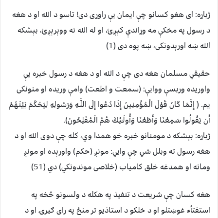
ژباړه: اى هغو كسانو چې ایمان يې راوړى دى! تاسو د الله او د هغه
د رسول په مخكې مه وړاندې كېږئ، او له الله نه ووېرېږئ، بېشكه
الله ښه اورېدونكى، ښه پوه دى (1)
حقيقي مسلمان هغه دی چې د الله او د هغه د رسول خبره يې
واوريده وربسې ووايې:‎ (سمعت و اطعت) وامې وريده او منونکی
يم. ( إِنَّمَا كَانَ قَوْلَ الْمُؤْمِنِينَ إِذَا دُعُوا إِلَى اللَّـهِ وَرَسُولِهِ لِيَحْكُمَ بَيْنَهُمْ
أَن يَقُولُوا سَمِعْنَا وَأَطَعْنَا وَأُولَـٰئِكَ هُمُ الْمُفْلِحُونَ)‎.
ژباړه: بېشكه د مومنانو خبره خو همدا وي، كله چې دوى الله او د
هغه رسول ته وبلل شي چې وايي: مونږ (حكم) واورېده او مونږ
ومانه او همدغه خلق كامیاب (خلاصى موندونكي) دي (51)
هغه کسان چې شريعت د تنفيذ په هکله د ولسونو څخه په
استفتأء غوښتلو او د خلکو د استاذيو تر منځ په رای ګیرۍ او د