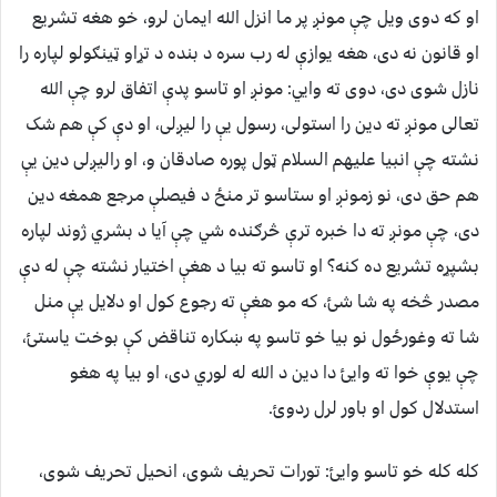
او که دوی ويل چې مونږ پر ما انزل الله ايمان لرو، خو هغه تشريع
او قانون نه دی، هغه يوازې له رب سره د بنده د تړاو ټينګولو لپاره را
نازل شوی دی، دوی ته وايي: مونږ او تاسو پدې اتفاق لرو چې الله
تعالی مونږ ته دين را استولی، رسول يې را ليږلی، او دې کې هم شک
نشته چې انبيا عليهم السلام ټول پوره صادقان و، او راليږلی دين يې
هم حق دی، نو زمونږ او ستاسو تر منځ د فيصلې مرجع همغه دين
دی، چې مونږ ته دا خبره ترې څرګنده شي چې آيا د بشري ژوند لپاره
بشپړه تشريع ده کنه؟ او تاسو ته بيا د هغې اختيار نشته چې له دې
مصدر څخه په شا شئ، که مو هغې ته رجوع کول او دلايل يې منل
شا ته وغورځول نو بيا خو تاسو په ښکاره تناقض کې بوخت ياستئ،
چې يوې خوا ته وايئ دا دين د الله له لوري دی، او بيا په هغو
استدلال کول او باور لرل ردوئ.
کله کله خو تاسو وايئ: تورات تحريف شوی، انحيل تحريف شوی،