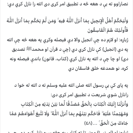
نصاراوو ته يې د هغه څه د تطبيق امر کړی دی الله را نازل کړي دي:
وَلْيَحْكُمْ أَهْلُ الْإِنجِيلِ بِمَا أَنزَلَ اللَّـهُ فِيهِ ۚ وَمَن لَّمْ يَحْكُم بِمَا أَنزَلَ اللَّـهُ
فَأُولَـٰئِكَ هُمُ الْفَاسِقُونَ
ژباړه: او لازم ده چې انجیل والا دې فیصله وكړي په هغه څه چې الله
په دې (انجیل) كې نازل كړي دي (چې د قرآن او محمدﷺ تصدیق
دى) او چا چې د الله په نازل كړي (كتاب، قانون) باندې فیصله ونه
كړه، نو همدغه خلق فاسقان دي
په پای کې يې رسول الله صلی الله عليه وسلم ته د الله له خوا د
رانازل شوي شريعت د تطبيق امر کړی دی:
وَأَنزَلْنَا إِلَيْكَ الْكِتَابَ بِالْحَقِّ مُصَدِّقًا لِّمَا بَيْنَ يَدَيْهِ مِنَ الْكِتَابِ
وَمُهَيْمِنًا عَلَيْهِ ۖ فَاحْكُم بَيْنَهُم بِمَا أَنزَلَ اللَّـهُ ۖ وَلَا تَتَّبِعْ أَهْوَاءَهُمْ عَمَّا
جَاءَكَ مِنَ الْحَقِّ ۚ …﴿٤٨﴾
ژباړه: او (اى نبي!) مونږ تا ته كتاب په حقه سره نازل كړى دى، چې د