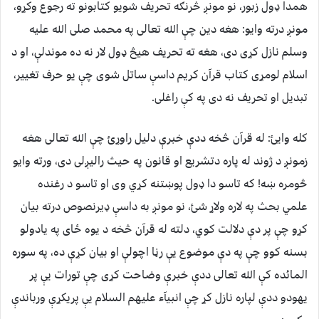
همدا ډول زبور، نو مونږ څرنګه تحريف شويو کتابونو ته رجوع وکړو،
مونږ درته وايو: هغه دين چې الله تعالی په محمد صلی الله عليه
وسلم نازل کړی دی، هغه ته تحريف هيڅ ډول لار نه ده موندلې، او د
اسلام لومړی کتاب قرآن کريم داسې ساتل شوی چې يو حرف تغيير،
تبديل او تحريف نه دی په کې راغلی.
کله وايئ: له قرآن څخه ددې خبرې دليل راوړئ چې الله تعالی هغه
زمونږ د ژوند له پاره دتشريع او قانون په حيث راليږلی دی، ورته وايو
څومره ښه! که تاسو دا ډول پوښتنه کړي وی او تاسو د رغنده
علمي بحث په لاره ولاړ شئ، نو مونږ به داسې ډيرنصوص درته بيان
کړو چې پر دې دلالت کوي، دلته له قرآن څخه د یوه ځای په يادولو
بسنه کوو چې په دې موضوع يې رڼا اچولې او بيان کړې ده، په سوره
المائده کې الله تعالی ددې خبرې وضاحت کړی چې تورات يې پر
يهودو ددې لپاره نازل کړ چې انبيآء عليهم السلام يې پريکړې ورباندې