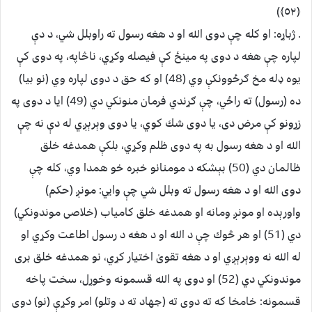
﴿٥٢﴾)
. ژباړه: او كله چې دوى الله او د هغه رسول ته راوبلل شي، د دې
لپاره چې هغه د دوى په مینځ كې فیصله وكړي، ناڅاپه، په دوى كې
یوه ډله مخ ګرځوونكې وي (48) او كه حق د دوى لپاره وي (نو بیا)
ده (رسول) ته راځي، چې ګړندي فرمان منونكي دي (49) ایا د دوى په
زړونو كې مرض دى، یا دوى شك كوي، یا دوى وېرېږي له دې نه چې
الله او د هغه رسول به په دوى ظلم وكړي، بلكې همدغه خلق
ظالمان دي (50) بېشكه د مومنانو خبره خو همدا وي، كله چې
دوى الله او د هغه رسول ته وبلل شي چې وايي: مونږ (حكم)
واورېده او مونږ ومانه او همدغه خلق كامیاب (خلاصى موندونكي)
دي (51) او هر څوك چې د الله او د هغه د رسول اطاعت وكړي او
له الله نه ووېرېږي او د هغه تقوىٰ اختیار كړي، نو همدغه خلق برى
موندونكي دي (52) او دوى په الله قسمونه وخوړل، سخت پاخه
قسمونه: خامخا كه ته دوى ته (جهاد ته د وتلو) امر وكړې (نو) دوى