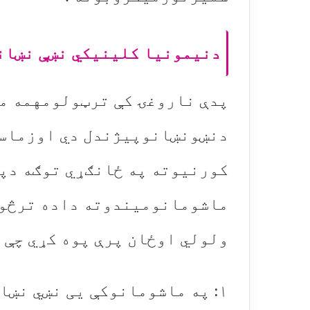
دنیمونیا کلینیکي نښې نښانې
پدې ناروغۍ کې ترټولومهمه م
دنښونښانوپیژندل دي اوزماس
کورنیوته په ځانګړي توګه دپ
ماشومانومیندوته داده ترڅود
ولولي اوځان پرې پوه کړي چې م
۱: په ماشومانوکې یی نښي نښا