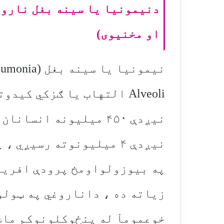
دنیمونیا یا سینه بغل ناروغ
او مخنیوی)
Alveoli التهاب یا ګزکي ک
نیږدې ۴۵۰ میلیونه انس
نیږدې ۴ میلیونوته رسیږ
په بیوزولواومخ پرودې افریق
زیاته ده ، داناروغي په ټول
خوعموماْ له پنځوکلونوکم ما