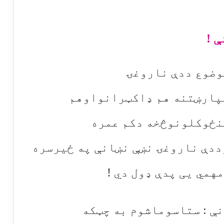
 !
وضوع ددې ناروغۍ
پارښتنه هم ډاکټرانواوهم
نځوکلونوڅخه دکم عمره
دې ناروغۍ نښې نښانې په ځیرسره
همي یی پدې ډول دي !
نې : ستاسوماشوم به چټکه