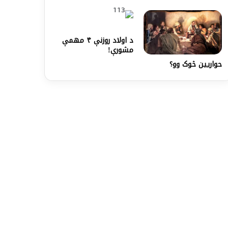
د اولاد روزنې ۴ مهمې
مشورې!
حواريين څوک وو؟