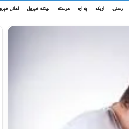
رسنۍ
اړیکه
په اړه
مرسته
لیکنه خپرول
اعلان خپرو