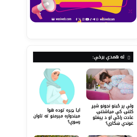
له همدې برخې:
ولې پر ځينو نجونو شپږ
ایا ډېره توده هوا
کلنۍ کې میاشتنۍ
میندواره مېرمنو ته تاوان
عادت راځي او د پېغلو
رسوي؟
غوندې ښکاري؟