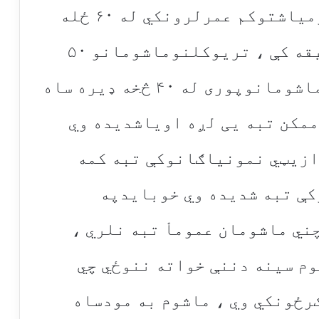
اوستونزمنه ساه اخلي (تردوومیاشتوکم عمرلرونکي له ۶۰ ځله
ډیره ساه اخیستنه په یوه دقیقه کې ، تریوکلنوماشومانو ۵۰
ځله په دقیقه کې اوتر۵ کلنوماشومانوپوری له ۴۰ څخه ډیره ساه
ممکن تبه یی لږه اویاشدیده وي
ازیټي نمونیاګانوکې تبه کمه
ې تبه شدیده وي خوبایدپه
ي ماشومان عموماْ تبه نلري ،
م سینه دننې خواته ننوځي چي
رځونکي وي ، ماشوم به مودساه