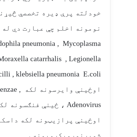
خودلته پرې ډیره تخصصي څیړنه
ydophila pneumonia , Mycoplasma
oraxella catarrhalis , Legionella
lli , klebsiella pneumonia E.coli
اوځینې وایر
اوځینې پرازیټونه لکه داسکار
شمیرنورمیکروبونه .