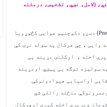
ي، (لامل، نښي، تشخیص، درملنه
نیمونیا یا سینه بغل (Pneumonia) دسږو دکوچنیو هوایی کڅوړویا
یدوته وایی ، چې هرکال په ټوله نړۍ کې
انان پرې اخته ، اوکلنۍ مړینه یی
ي ، په ټولیزه توګه یی پیښي اومړینه
ایی اواسیایی هیوادونوکې
وعمرونوکې منځته راتلی شي
شومان ډیرپرې اخته کیږي اوهرکال