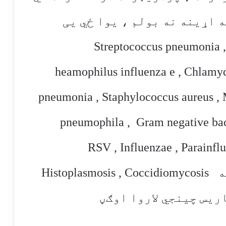
 اړینه نه بولم ، یوا ځي یی
نومونه اخلم چې عبارت دي له Streptococcus pneumonia ,
heamophilus influenza e , Chlam
pneumonia , Staphylococcus aureus , M
pneumophila , Gram negative baci
سونه لکه RSV , Influenzae , Parainfluenzae ,
Adenovirus ، ځینې فنګسونه لکه Histoplasmosis , Coccidiomycosis
یس چینجي لاروا اوګڼ