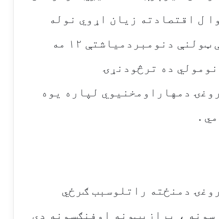
رنړیوا ل اقتصادته زیان اړوي نوله
همدې کبله نړیوالې روغتیایی ټولنې دنومبردمیاشتې ۱۲ مه
نومولي ده ترڅودنړۍ
وغۍ دمهاراومخنیوي لپاره یوه
ي .
وغۍ دمنځته راتلوسبب ګرځي
رسونه ، پرازیټونه اوفنګسونه دي