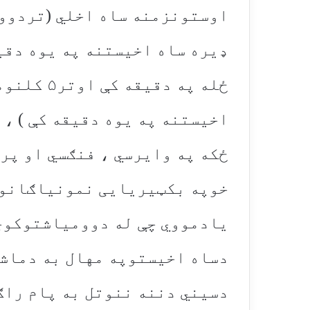
اخیستنه په یوه دقیقه کې ) ، 
ځکه په وایرسي ، فنګسي او پر
خوپه بکټیریایی نمونیاګانوک
یادمووي چې له دوومیاشتوکوچن
دساه اخیستوپه مهال به دماشو
دسیني دننه ننوتل به پام راګ