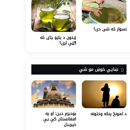
نسوار څه شی دی؟
زیتون د پاڼو چای څه
ګټې لری؟
ښايي خوښ مو شي
بودیزم دین؛ او په
د لمونځ پنځه وختونه
افغانستان کې یې
خپریدل