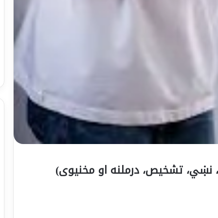
ل، نښي، تشخیص، درملنه او مخنیوی)