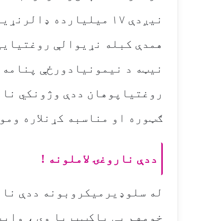
نیږدې ۱۷ میلیارده ډال
نیټه د نیمونیادورځې پنامه 
روغتیاپوهان ددې وژونکي نار
ګټوره او مناسبه کړنلاره وموم
ددې ناروغۍ لاملونه !
له سلوډیرمیکروبونه ددې نار
خومهم یی باکټیریا وي ، وای