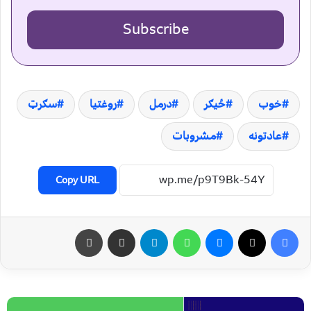
Subscribe
خوب
ځيګر
درمل
روغتيا
سګرټ
عادتونه
مشروبات
Copy URL