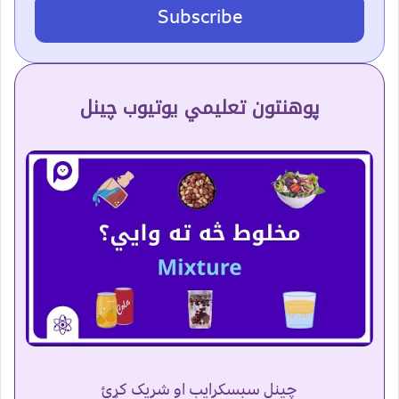
Subscribe
پوهنتون تعلیمي یوتیوب چینل
چینل سبسکرایب او شریک کړئ