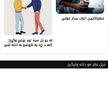
خطرناکترین اثرات بیدار خوابي
له یو بل سره تود روغبړ وکړئ؛
کنه د زړه په ناروغیو به اخته شئ
خپل نظر مو دلته ولیکئ