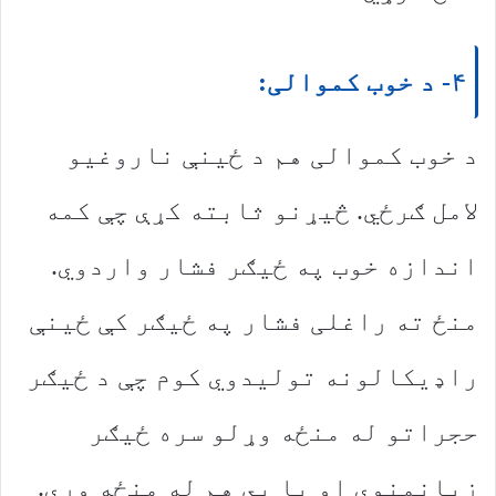
۴- د خوب کموالی:
د خوب کموالی هم د ځینې ناروغیو
لامل ګرځي. څیړنو ثابته کړې چې کمه
اندازه خوب په ځیګر فشار واردوي.
منځ ته راغلی فشار په ځیګر کې ځینې
راډیکالونه تولیدوي کوم چې د ځیګر
حجراتو له منځه وړلو سره ځیګر
زیانمنوي او یا يي هم له منځه وړي.