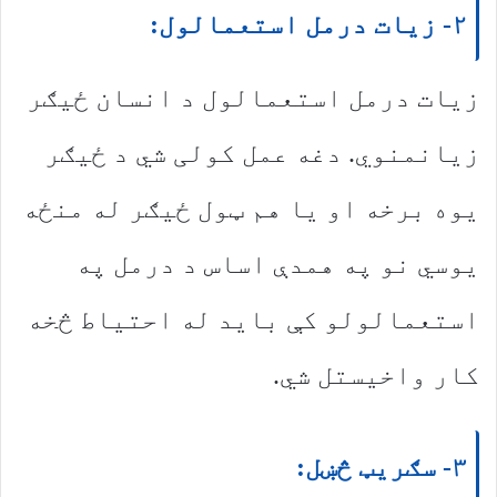
۲- زیات درمل استعمالول:
زیات درمل استعمالول د انسان ځیګر
زیانمنوي. دغه عمل کولی شي د ځیګر
یوه برخه او یا هم ټول ځیګر له منځه
یوسي نو په همدې اساس د درمل په
استعمالولو کې باید له احتیاط څخه
کار واخیستل شي.
۳- سګریټ څښل: