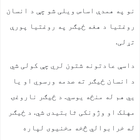
نو په همدې اساس ویلی شو چې د انسان
روغتیا د هغه ځیګر په روغتیا پورې
تړلی.
داسې عادتونه شتون لري چې کولی شي
د انسان ځیګر ته صدمه ورسوي او یا
يي هم له منځه یوسي. د ځیګر ناروغۍ
مهلک او وژونکی ثابتیدی شي. د ځیګر
له خرابوالي څخه مخنیوی لپاره