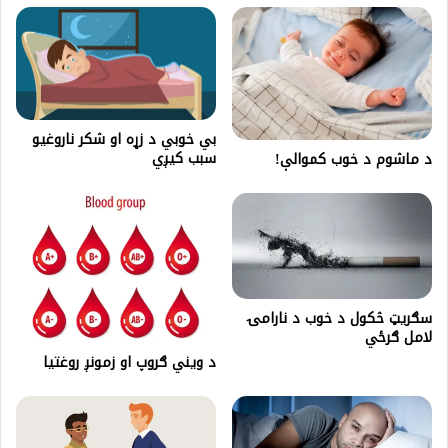
بي خوبي د زړه او شکر ناروغيو
سبب کیږي
د ماشوم د خوب کموالې!
سګریټ څکول د خوب د نارامۍ
لامل ګرځي
د ویني ګروپ او زمونږ روغتیا