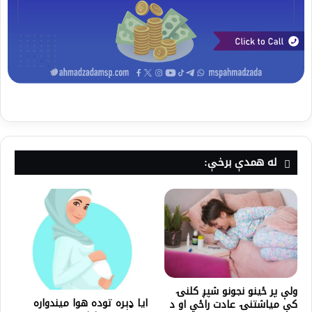
له همدې برخې:
ولې پر ځينو نجونو شپږ کلنۍ
ایا ډېره توده هوا میندواره
کې میاشتنۍ عادت راځي او د