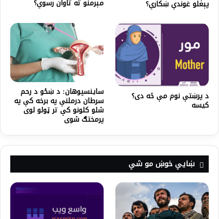
مېرمنو ته تاوان رسوي؟
پېغلو غوندې ښکاري؟
ساینسپوهان: د ښځو د رحم
د پرښتې نوم مې څه دی؟
سرطان درملنې په برخه کې په
کیسه
شلو کلونو کې تر ټولو لوی
پرمختګ شوی
ښايي خوښ مو شي