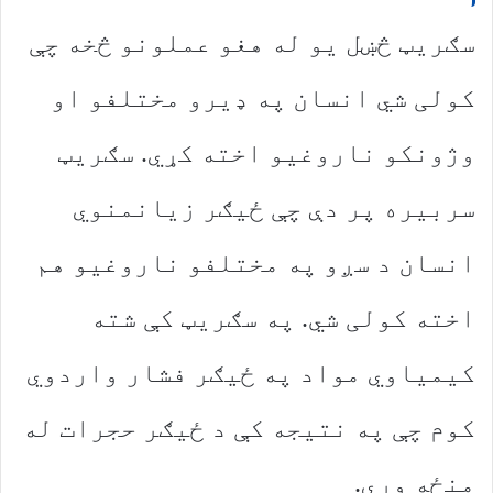
سګریټ څښل یو له هغو عملونو څخه چې
کولی شي انسان په ډیرو مختلفو او
وژونکو ناروغیو اخته کړي. سګریټ
سربیره پر دې چې ځیګر زیانمنوي
انسان د سږو په مختلفو ناروغیو هم
اخته کولی شي. په سګریټ کې شته
کیمیاوي مواد په ځیګر فشار واردوي
کوم چې په نتیجه کې د ځیګر حجرات له
منځه وړي.