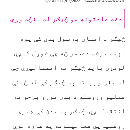
Updated: 08/03/2022
Hamdullah Ahmadzada
دغه عادتونه مو ځیګر له منځه وړي
ځیګر د انسان په ټول بدن کې یوه
مهمه برخه ده. هر څه چې خوړل کیږي
لومړۍ باید ځیګر ته انتقالیږي چې
له هغې وروسته په ځیګر کې له ځینې
عملیو وروسته د بدن نورو برخو ته
انتقالیږي. ځیګر په بدن کې ډیرې
روغتیايي فعالیتونه په غاړه لري