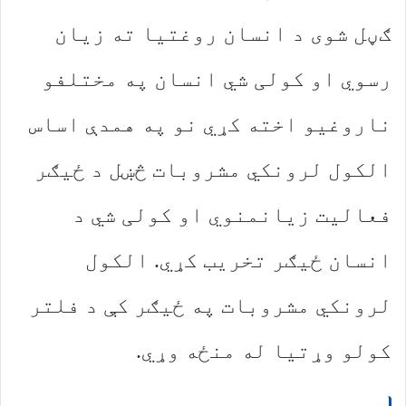
ګڼل شوی د انسان روغتیا ته زیان
رسوي او کولی شي انسان په مختلفو
ناروغیو اخته کړي نو په همدې اساس
الکول لرونکي مشروبات څښل د ځیګر
فعالیت زیانمنوي او کولی شي د
انسان ځیګر تخریب کړي. الکول
لرونکي مشروبات په ځیګر کې د فلتر
کولو وړتیا له منځه وړي.