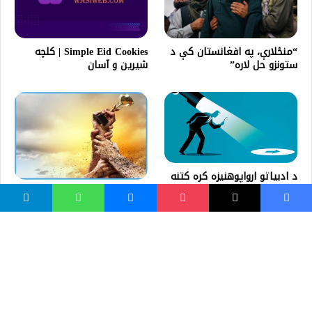
“منځلارې، په افغانستان کې د
Simple Eid Cookies | کلچه
ستونزو حل لاره”
شیرین و آسان
د ادبياتو ارواپوهنيزه کره کتنه
پياوړی مسلمان الله تعالی ته
نږدې دی! د حدیث شرح
واسع ویب