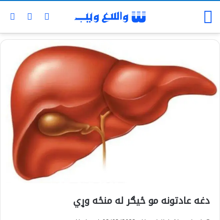
دغه عادتونه مو ځیګر له منځه وړي