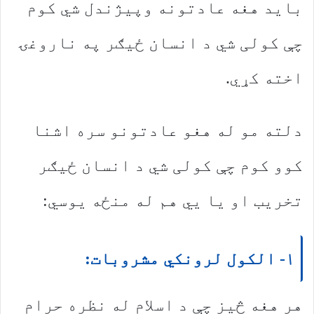
باید هغه عادتونه وپیژندل شي کوم
چې کولی شي د انسان ځیګر په ناروغۍ
اخته کړي.
دلته مو له هغو عادتونو سره اشنا
کوو کوم چې کولی شي د انسان ځیګر
تخریب او یا يي هم له منځه یوسي:
۱- الکول لرونکي مشروبات:
هر هغه څیز چې د اسلام له نظره حرام